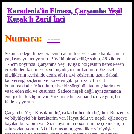
Karadeniz'in Elması, Çarşamba Yeşil
Kuşak'lı Zarif İnci
Numara:
----
Selamlar değerli beyler, benim adım İnci ve sizinle harika anılar
paylaşmayı umuyorum. Büyülü bir güzelliğe sahip, 48 kilo ve
175cm boyunda, Çarşamba Yeşil Kuşak bölgesinin nefes kesen
güzellikleri kadar eşsiz ve büyüleyici bir kadınım. Fiziksel
niteliklerim içerisinde deniz gibi mavi gözlerim, uzun dalgalı
kahverengi saçlarım ve porselen gibi pürüzsüz bir cilt
bulunmaktadır. Vücudum, size bir sürgünün tadını çıkartmayı
vaad eden sıkı ve kusursuz. Sadece neşeli değil aynı zamanda
enerjik bir kişiliğim var. Yüzümde her zaman taze ve genç bir
ifade taşıyorum.
Çarşamba Yeşil Kuşak’ın doğası kadar ben de doğalım. Benzersiz
ve büyüleyici bir karakterim var. Hayat dolu ve neşeli, eğlenceye
bayılan bir yapım var. Sizi hayatımın doğal ritmine çekmek için
sabırsızlanıyorum. Aktif bir insanım, genellikle yürüyüşler