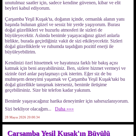
unutulmaz saatler için, sadece kendine güvenen, kibar ve elit
beyleri kabul ediyorum.
Çarşamba Yeşil Kuşak'ta, doğanın içinde, ormanlık alanın yanı
başında bulunan güzel ve sessiz bir yerde yaşıyorum. Burası
doğal güzellikleri ve huzurlu atmosferi ile sizleri de
büyüleyecektir. Aslında benimle yaşayacağınız güzel anlarla
birlikte, burada geçirdiğiniz vakit de sizi etkileyecektir. Sizleri
doğal güzelliklerle ve ruhumda taşıdığım pozitif enerji ile
büyüleyebilirim.
Kendinizi özel hissetmek ve hayatınıza farklı bir bakış açısı
katmak için beni arayabilirsiniz. Ben, sizlere hizmet vermeyi ve
sizinle özel anlar paylaşmayı çok isterim. Eğer siz de bu
muhteşem deneyimi yaşamak ve Çarşamba Yeşil Kuşak'taki bu
doğal güzellikle tanışmak isterseniz, benimle iletişime
geçebilirsiniz. Size bir telefon kadar yakınım.
Benimle yaşayacağınız harika deneyimler için sabırsızlanıyorum.
Sizi bekliyor olacağım...
Daha »»»
28 Mayıs 2026 20:00:34
Çarşamba Yeşil Kuşak'ın Büyülü