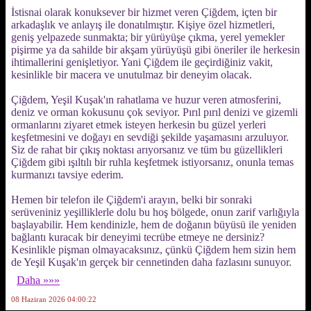
İstisnai olarak konuksever bir hizmet veren Çiğdem, içten bir
arkadaşlık ve anlayış ile donatılmıştır. Kişiye özel hizmetleri,
geniş yelpazede sunmakta; bir yürüyüşe çıkma, yerel yemekler
pişirme ya da sahilde bir akşam yürüyüşü gibi öneriler ile herkesin
ihtimallerini genişletiyor. Yani Çiğdem ile geçirdiğiniz vakit,
kesinlikle bir macera ve unutulmaz bir deneyim olacak.
Çiğdem, Yeşil Kuşak'ın rahatlama ve huzur veren atmosferini,
deniz ve orman kokusunu çok seviyor. Pırıl pırıl denizi ve gizemli
ormanlarını ziyaret etmek isteyen herkesin bu güzel yerleri
keşfetmesini ve doğayı en sevdiği şekilde yaşamasını arzuluyor.
Siz de rahat bir çıkış noktası arıyorsanız ve tüm bu güzellikleri
Çiğdem gibi ışıltılı bir ruhla keşfetmek istiyorsanız, onunla temas
kurmanızı tavsiye ederim.
Hemen bir telefon ile Çiğdem'i arayın, belki bir sonraki
serüveniniz yeşilliklerle dolu bu hoş bölgede, onun zarif varlığıyla
başlayabilir. Hem kendinizle, hem de doğanın büyüsü ile yeniden
bağlantı kuracak bir deneyimi tecrübe etmeye ne dersiniz?
Kesinlikle pişman olmayacaksınız, çünkü Çiğdem hem sizin hem
de Yeşil Kuşak'ın gerçek bir cennetinden daha fazlasını sunuyor.
Daha »»»
08 Haziran 2026 04:00:22