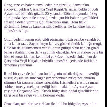
Genç, taze ve baharı temsil eden bir güzellik, Samsun'un
etkileyici beldesi Çarşamba Yeşil Kuşak’ta sizleri bekliyor. Adı
Aysun, saf bir Türk güzeli. 25 yaşında, 156cm boyunda, 53kg
ağırlığında. Aysun ile tanıştığınızda, çıtır bir baharın yeşillikleri
arasında dolanıyormuş gibi hissedeceksiniz. Hem fiziki
görünümü, hem de karakteristik özellikleri ile kendine has bir
atmosfere sahip.
Onun bedeni yumuşacık, cildi pürüzsüz, yüzü pembe yanaklı bir
elma kadar taze. Saçları koyu kahve, gözleri fındık kabuğu rengi.
Hele bir de gülümsemesi var ki, onun gülüşü sizin için en güzel
bahar sabahlarından daha aydınlık olacaktır. Aysun sizlere öyle bir
hizmet sunar ki, hem kendinizi çok özel hissedersiniz, hem de
Çarşamba Yeşil Kuşak'ın büyülü atmosferi içerisinde farklı bir
deneyim yaşarsınız.
Rural bir çevrede bulunan bu bölgenin mistik doğasının verdiği
huzur, Aysun’un sunacağı eşsiz deneyimle birleşince anıların
silinmez bir parçası haline gelecektir. Hizmetleri arasında masaj,
sohbet etme, yemek partnerliği bulunmaktadır. Ayrıca Aysun,
yaşadığı Çarşamba Yeşil Kuşak bölgesinin doğal güzelliklerine
karşı özel bir sevgi ve ilgi beslemektedir.
Ormanları, nehirleri ve tarlaları ile ünlü bu bölgede, Aysun’un