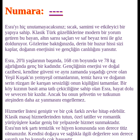
Numara:
----
Esra'yı hiç unutamayacaksınız; sıcak, samimi ve etkileyici bir
yapıya sahip. Klasik Türk güzelliklerine modern bir yorum
getiren bu bayan, altın sarısı saçları ve saf beyaz teni ile göz
dolduruyor. Gözlerine baktığınızda, derin bir huzur hissi sizi
kaplar, doğanın enerjisini ve gençliğin canlılığını yansıtır.
Esra, 20'li yaşlarının başında, 168 cm boyunda ve 78 kg
ağırlığında genç bir kadındır. Gençliğinin enerjisi ve doğal
cazibesi, kendine güveni ve aynı zamanda yaşadığı çevre olan
Yeşil Kuşak'ın yemyeşil ormanlarının, temiz hava ve doğanın
serin rüzgarı ile karışan sessizliği onun kişiliğini tamamlar. Bir
köy kızının basit ama tatlı çekiciliğine sahip olan Esra, hayat dolu
ve sevecen bir kızdır. Ancak bu onun şehvetin ve tutkunun
ateşinden daha az yanmasını engellemez.
Hizmetler listesi geniştir ve bir çok farklı zevke hitap edebilir.
Klasik masaj hizmetlerinden tutun, özel tatiller ve romantik
yürüyüşlere kadar geniş bir yelpazede hizmet sunmaktadır.
Esra'nın tek şartı temizlik ve hijyen konusunda son derece titiz
olmanızdır. Kendisi doğaya ve sağlıkla ilgili değerlere son derece
saygılı ve bu konuda çok hassastır.