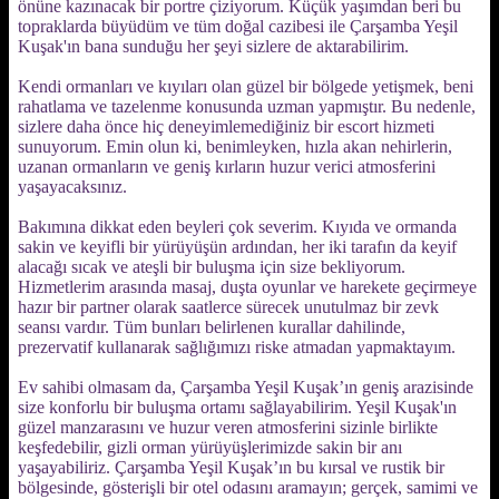
önüne kazınacak bir portre çiziyorum. Küçük yaşımdan beri bu
topraklarda büyüdüm ve tüm doğal cazibesi ile Çarşamba Yeşil
Kuşak'ın bana sunduğu her şeyi sizlere de aktarabilirim.
Kendi ormanları ve kıyıları olan güzel bir bölgede yetişmek, beni
rahatlama ve tazelenme konusunda uzman yapmıştır. Bu nedenle,
sizlere daha önce hiç deneyimlemediğiniz bir escort hizmeti
sunuyorum. Emin olun ki, benimleyken, hızla akan nehirlerin,
uzanan ormanların ve geniş kırların huzur verici atmosferini
yaşayacaksınız.
Bakımına dikkat eden beyleri çok severim. Kıyıda ve ormanda
sakin ve keyifli bir yürüyüşün ardından, her iki tarafın da keyif
alacağı sıcak ve ateşli bir buluşma için size bekliyorum.
Hizmetlerim arasında masaj, duşta oyunlar ve harekete geçirmeye
hazır bir partner olarak saatlerce sürecek unutulmaz bir zevk
seansı vardır. Tüm bunları belirlenen kurallar dahilinde,
prezervatif kullanarak sağlığımızı riske atmadan yapmaktayım.
Ev sahibi olmasam da, Çarşamba Yeşil Kuşak’ın geniş arazisinde
size konforlu bir buluşma ortamı sağlayabilirim. Yeşil Kuşak'ın
güzel manzarasını ve huzur veren atmosferini sizinle birlikte
keşfedebilir, gizli orman yürüyüşlerimizde sakin bir anı
yaşayabiliriz. Çarşamba Yeşil Kuşak’ın bu kırsal ve rustik bir
bölgesinde, gösterişli bir otel odasını aramayın; gerçek, samimi ve