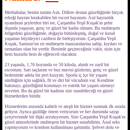
Merhabalar, benim ismim Aslı. Dillere destan güzelliğimle birçok
erkeği hayran bırakabilen bir escort bayanım. Asıl hayranlık
uyandıran şeylerden biri ise, Çarşamba Yeşil Kuşak'ın şehir
dışında yaşayan, genç ve güzel bir kadın olmam. Bu muhteşem
bölgedeki güzelliğimle, doğayla bütünleşmiş, doğal ve kırsal
yaşamın büyüleyici cazibesi ile birleşiyorum. Çarşamba Yeşil
Kuşak, Samsun'un en muhteşem manzaralarına sahip, kıyıları ve
ormanları olan bir yerdir. Benimle geçireceğiniz vakit, sizin için
hem huzurlu hem de eğlenceli olacaktır.
23 yaşında, 1.76 boyunda ve 50 kiloda, alımlı ve zarif bir
escortum. Sarı saçlarım ve buz mavisi gözlerim, genç ve güzel
bedenimle adeta bir peri kızıyım. Sporla iç içe bir yaşam
sürdüğüm için sağlıklı, fit ve diri bir vücudum var. Kendime
bakmayı, güzelliğimi korumayı ve estetik bir yaşam sürmeyi
severim. Bu da güzel bir kadının size sunabileceği en güzel
hizmetlerden biridir.
Hizmetlerim arasında kaliteli ve ateşli bir hizmet sunmak ilk sırada
geliyor. Ayrıca gizliliğe önem veriyorum ve her durumda saygı
çerçevesinde bir ilişki arzuluyorum. Size Çarşamba Yeşil Kuşak'ın
güzel atmosferinde muhteşem bir hizmet sunabilirim. Anal seks
yapmıyorum ve kondom kullanılması şartımdır. Şehvet dolu ve