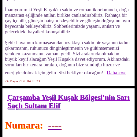
İnanıyorum ki Yeşil Kuşak'ın sakin ve romantik ortamında, doğa
manzarası eşliğinde anıları birlikte canlandırabiliriz. Rahatça bir
çay içebilir, güneşin batışını izleyebilir ve güneşin doğuşunu aynı
heyecanla bekleyebiliriz. Sohbetlerimizde yaşamı, anıları ve
gelecekteki hayalleri konuşabiliriz.
Şehir hayatının karmaşasından uzaklaşıp sakin bir yaşamın tadını
çıkartmanın, ruhunuzu dinginleştirmenin ve gülümsemenizi
yeniden kazanmanın zamanı geldi. Sizi aralarında olmaktan
büyük keyif alacağım Yeşil Kuşak'a davet ediyorum. Aklınızdaki
sorunları bir kenara bırakıp, doğanın bize sunduğu huzur ve
enerjiyle dolmak için gelin. Sizi bekliyor olacağım!
Daha »»»
24 Mayıs 2026 04:00:33
Çarşamba Yeşil Kuşak Bölgesi'nin Sarı
Saçlı Sultanı Elif
Numara:
----