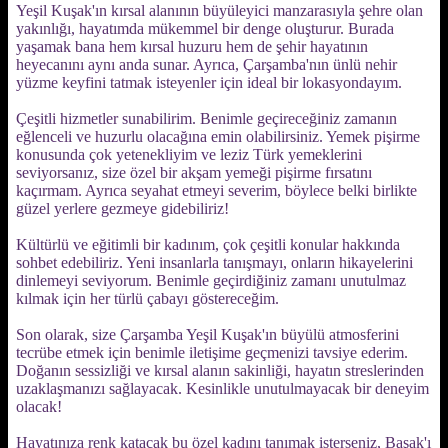
Yeşil Kuşak'ın kırsal alanının büyüleyici manzarasıyla şehre olan
yakınlığı, hayatımda mükemmel bir denge oluşturur. Burada
yaşamak bana hem kırsal huzuru hem de şehir hayatının
heyecanını aynı anda sunar. Ayrıca, Çarşamba'nın ünlü nehir
yüzme keyfini tatmak isteyenler için ideal bir lokasyondayım.
Çeşitli hizmetler sunabilirim. Benimle geçireceğiniz zamanın
eğlenceli ve huzurlu olacağına emin olabilirsiniz. Yemek pişirme
konusunda çok yetenekliyim ve leziz Türk yemeklerini
seviyorsanız, size özel bir akşam yemeği pişirme fırsatını
kaçırmam. Ayrıca seyahat etmeyi severim, böylece belki birlikte
güzel yerlere gezmeye gidebiliriz!
Kültürlü ve eğitimli bir kadınım, çok çeşitli konular hakkında
sohbet edebiliriz. Yeni insanlarla tanışmayı, onların hikayelerini
dinlemeyi seviyorum. Benimle geçirdiğiniz zamanı unutulmaz
kılmak için her türlü çabayı göstereceğim.
Son olarak, size Çarşamba Yeşil Kuşak'ın büyülü atmosferini
tecrübe etmek için benimle iletişime geçmenizi tavsiye ederim.
Doğanın sessizliği ve kırsal alanın sakinliği, hayatın streslerinden
uzaklaşmanızı sağlayacak. Kesinlikle unutulmayacak bir deneyim
olacak!
Hayatınıza renk katacak bu özel kadını tanımak isterseniz, Başak'ı