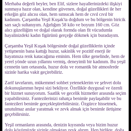
Merhaba değerli beyler, ben Elif, sizlere hayallerinizdeki ilişkiyi
sunmaya hazır olan, kendine güvenen, doğal güzellikleri ile her
erkeğin göz alıcısı olan, hem sımsıcak hem de cıvıl cıvıl bir
kadınım. Çarşamba Yeşil Kuşak'ta doğdum ve bu bölgenin biricik
sarı saçlı sultanıyım. Ağırlığım 58 kilo ve boyum 160 cm. Göz
alıcı güzelliğim ve doğal olarak formda olan fit vücudumla
hayalinizdeki kadın figürünü gerçeğe dökmek için buradayım.
Çarşamba Yeşil Kuşak bölgesinde doğal güzelliklerin içinde
yetişmenin bana kattığı huzur, sakinlik ve pozitif enerji ile
hayatınıza renk katacağıma eminim. Hem ülke genelinde, hem de
yerel yönde uzun yıllarını vermiş, deneyimli bir kadınım. Bu yeşil
cennetin tam ortasında, huzur dolu ve romantik bir atmosferde
sizinle harika vakit geçirebiliriz.
Zarif tavırlarım, mükemmel sohbet yeteneklerim ve şehvet dolu
dokunuşlarımın hepsi sizi bekliyor. Özellikle duygusal ve özenli
bir hizmet sunuyorum. Saatlik ve gecelik hizmetler arasında seçim
yapabilirsiniz. Fantezilerinizi rahatça benimle paylaşabilir ve bu
fantezileri benimle gerçekleştirebilirsiniz. Özgürce hissetmek,
unutulmaz anılar yaratmak ve zevk almak için benimle iletişime
geçebilirsiniz.
Yeşil ormanların arasında, denizin kıyısında veya bizim huzur
dolu köyümüzde sizinle olmaktan zevk alırım. Hep birlikte, doğa