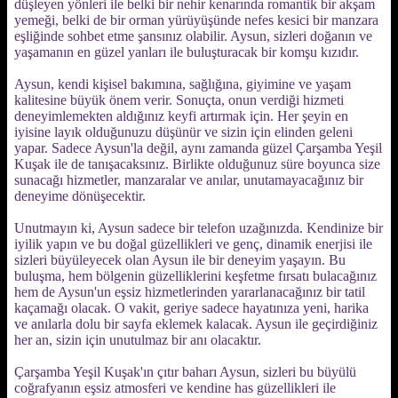
düşleyen yönleri ile belki bir nehir kenarında romantik bir akşam
yemeği, belki de bir orman yürüyüşünde nefes kesici bir manzara
eşliğinde sohbet etme şansınız olabilir. Aysun, sizleri doğanın ve
yaşamanın en güzel yanları ile buluşturacak bir komşu kızıdır.
Aysun, kendi kişisel bakımına, sağlığına, giyimine ve yaşam
kalitesine büyük önem verir. Sonuçta, onun verdiği hizmeti
deneyimlemekten aldığınız keyfi artırmak için. Her şeyin en
iyisine layık olduğunuzu düşünür ve sizin için elinden geleni
yapar. Sadece Aysun'la değil, aynı zamanda güzel Çarşamba Yeşil
Kuşak ile de tanışacaksınız. Birlikte olduğunuz süre boyunca size
sunacağı hizmetler, manzaralar ve anılar, unutamayacağınız bir
deneyime dönüşecektir.
Unutmayın ki, Aysun sadece bir telefon uzağınızda. Kendinize bir
iyilik yapın ve bu doğal güzellikleri ve genç, dinamik enerjisi ile
sizleri büyüleyecek olan Aysun ile bir deneyim yaşayın. Bu
buluşma, hem bölgenin güzelliklerini keşfetme fırsatı bulacağınız
hem de Aysun'un eşsiz hizmetlerinden yararlanacağınız bir tatil
kaçamağı olacak. O vakit, geriye sadece hayatınıza yeni, harika
ve anılarla dolu bir sayfa eklemek kalacak. Aysun ile geçirdiğiniz
her an, sizin için unutulmaz bir anı olacaktır.
Çarşamba Yeşil Kuşak'ın çıtır baharı Aysun, sizleri bu büyülü
coğrafyanın eşsiz atmosferi ve kendine has güzellikleri ile