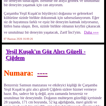
bir deneyim sunacağım. Benimle bir araya gelmek ve unutulmaz
bir deneyim yaşamak için can atıyorum.
Çarşamba Yeşil Kuşak'ın büyüleyici doğasına ve geleneksel
kültürüne sizinle birlikte dokunmak için sabırsızlanıyorum. Eğer
siz de hayatınıza farklı ve eşsiz bir deneyim katmak istiyorsanız,
lütfen bana ulaşın. Ben, sizinle birlikte olmanın keyfini çıkaracak
ve unutulmaz bir deneyim yaşatacak, Zarif İnci'yim.
Daha »»»
07 Haziran 2026 16:00:26
Yeşil Kuşak'ın Göz Alıcı Güzeli -
Çiğdem
Numara:
----
Benzersiz Samsun manzarası ve etkileyici kişiliği ile Çarşamba
Yeşil Kuşak'ın göz alıcı güzeli Çiğdem sizlere hizmet vermeye
hazır. Bu, sadece bir iş değil, aynı zamanda benzersiz ve
unutulmaz bir deneyimdir. Doğanın muhteşem güzelliği içerisinde
28 yaşında, 171 cm boyunda, 52 kg ağırlığında, mavi gözlü ve