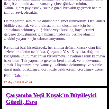
ile iç içe unutulmaz bir zaman geçireceğimize eminim.
Yalnızlığınızı paylaşmak, sizinle güzel bir vakit geçirmek benim
için bir zevk olacaktır.
Daima şeffaf, samimi ve dürüst bir hizmet sunuyorum. Özel anları
birlikte yaşamak ve unutulmaz bir anı oluşturmak için beni
aramaktan çekinmeyin. Şehirde veya kırsalda, hayallerinizi
gerçeğe dönüştürmek için hizmetinizdeyim. Sizinle olmanın
zevkini yaşamak için sabırsızlanıyorum.
Kendinizi özel hissettirecek, her anınızı değerli kılacak olan Elif
sizlere bir telefon uzaklıkta. Çarşamba Yeşil Kuşak'ta, doğanın
kucağında unutulmaz anılar biriktirmeye, hayatınıza renk katmaya
hazır olun! Tek yapmanız gereken beni aramak ve randevunuzu
almak. Hayatınıza neşe katmayı, kalbinize dokunmayı ve sizinle
güzel anılar biriktirmeyi dört gözle bekliyorum! Görüşmek üzere,
Elif.
Daha »»»
17 Mayıs 2026 16:45:48
Çarşamba Yeşil Kuşak'ın Büyüleyici
Güzeli, Esra