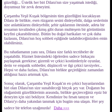
güzelliği... Üstelik her biri Dilara'nın size yaşatmak istediği,
doyumsuz bir zevk deneyimi.
Çarşamba Yeşil Kuşak bölgesinin tüm güzelliğini kucaklayan
Dilara ile birlikte, esen rüzgarın sesini dinleyebilir, dalga seslerinin
size anlattıklarını dinleyebilir, şehir ışıklarının ötesinde, adeta bir
ressamın tuvalinden çıkmış gibi duran muhteşem bir görüntünün
keyfini çıkarabilirsiniz. Bütün bu doğal harikaları ve çok daha
fazlasını, Dilara'nın hoş sohbeti eşliğinde tadabileceğinizden emin
olabilirsiniz.
Bu rahatlamanın yanı sıra, Dilara size farklı tecrübeler de
yaşatabilir. Hizmet listesindeki öğelerden sadece birkaçını
paylaşmak gerekirse; gizemli ve çekici kostümleriyle oyunlar,
derin ve empatik sohbetler, düşünceli ve ilgi çekici tavsiyeler...
Hepsi ve daha fazlası, Dilara'nın birlikte geçirdiğiniz zamandan
aldığınız hazzı artırmak için.
Sonuç olarak, Çarşamba Yeşil Kuşak'ın en çekici bayanlarından
biri olan Dilara'nın size sunabileceği birçok şey var. Doğanın bu
olağanüstü güzelliklerinin arasında, birlikte geçireceğiniz eşsiz bir
deneyim için sizi bekliyor. Kendinize bu fırsatı tanıyın ve
Dilara'yı daha yakından tanımak için bugün ona ulaşın. Her şey
sadece bir telefon uzağınızda!
Daha »»»