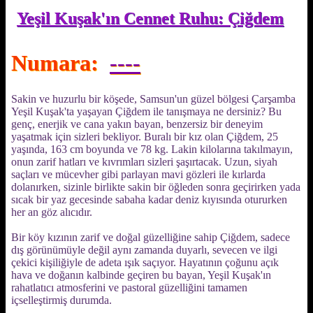
Yeşil Kuşak'ın Cennet Ruhu: Çiğdem
Numara:
----
Sakin ve huzurlu bir köşede, Samsun'un güzel bölgesi Çarşamba
Yeşil Kuşak'ta yaşayan Çiğdem ile tanışmaya ne dersiniz? Bu
genç, enerjik ve cana yakın bayan, benzersiz bir deneyim
yaşatmak için sizleri bekliyor. Buralı bir kız olan Çiğdem, 25
yaşında, 163 cm boyunda ve 78 kg. Lakin kilolarına takılmayın,
onun zarif hatları ve kıvrımları sizleri şaşırtacak. Uzun, siyah
saçları ve mücevher gibi parlayan mavi gözleri ile kırlarda
dolanırken, sizinle birlikte sakin bir öğleden sonra geçirirken yada
sıcak bir yaz gecesinde sabaha kadar deniz kıyısında otururken
her an göz alıcıdır.
Bir köy kızının zarif ve doğal güzelliğine sahip Çiğdem, sadece
dış görünümüyle değil aynı zamanda duyarlı, sevecen ve ilgi
çekici kişiliğiyle de adeta ışık saçıyor. Hayatının çoğunu açık
hava ve doğanın kalbinde geçiren bu bayan, Yeşil Kuşak'ın
rahatlatıcı atmosferini ve pastoral güzelliğini tamamen
içselleştirmiş durumda.