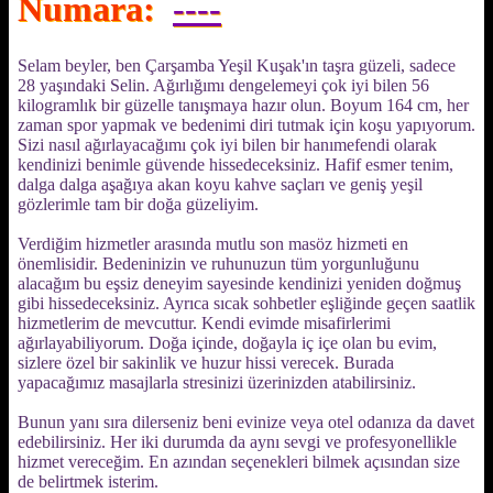
Numara:
----
Selam beyler, ben Çarşamba Yeşil Kuşak'ın taşra güzeli, sadece
28 yaşındaki Selin. Ağırlığımı dengelemeyi çok iyi bilen 56
kilogramlık bir güzelle tanışmaya hazır olun. Boyum 164 cm, her
zaman spor yapmak ve bedenimi diri tutmak için koşu yapıyorum.
Sizi nasıl ağırlayacağımı çok iyi bilen bir hanımefendi olarak
kendinizi benimle güvende hissedeceksiniz. Hafif esmer tenim,
dalga dalga aşağıya akan koyu kahve saçları ve geniş yeşil
gözlerimle tam bir doğa güzeliyim.
Verdiğim hizmetler arasında mutlu son masöz hizmeti en
önemlisidir. Bedeninizin ve ruhunuzun tüm yorgunluğunu
alacağım bu eşsiz deneyim sayesinde kendinizi yeniden doğmuş
gibi hissedeceksiniz. Ayrıca sıcak sohbetler eşliğinde geçen saatlik
hizmetlerim de mevcuttur. Kendi evimde misafirlerimi
ağırlayabiliyorum. Doğa içinde, doğayla iç içe olan bu evim,
sizlere özel bir sakinlik ve huzur hissi verecek. Burada
yapacağımız masajlarla stresinizi üzerinizden atabilirsiniz.
Bunun yanı sıra dilerseniz beni evinize veya otel odanıza da davet
edebilirsiniz. Her iki durumda da aynı sevgi ve profesyonellikle
hizmet vereceğim. En azından seçenekleri bilmek açısından size
de belirtmek isterim.