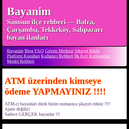
Bayanim
Samsun ilçe rehberi — Bafra,
Çarşamba, Tekkeköy, Salıpazarı
bayan ilanları
Bayanim
Blog
FAQ
Güven Merkezi
Şikayet Bildir
Platform Kuralları
Kullanıcı Rehberi
İlk Kez Kullananlar
Model Rehberi
ATM üzerinden kimseye
ödeme YAPMAYINIZ !!!!
ATM-ci bayanları direk bizim numaraya şikayet ediniz !!!!
Ajans değiliz!
Sadece GERÇEK bayanlar !!!