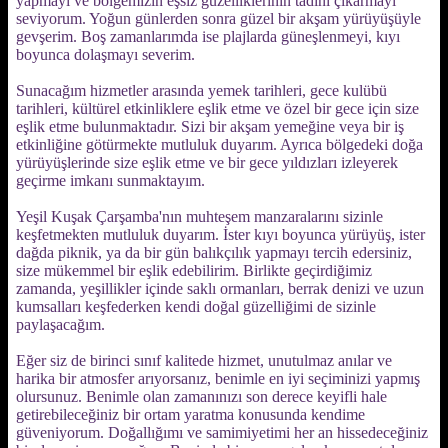
yapmayı ve bölgemizin eşsiz güzelliklerinin tadını çıkarmayı
seviyorum. Yoğun günlerden sonra güzel bir akşam yürüyüşüyle
gevşerim. Boş zamanlarımda ise plajlarda güneşlenmeyi, kıyı
boyunca dolaşmayı severim.
Sunacağım hizmetler arasında yemek tarihleri, gece kulübü
tarihleri, kültürel etkinliklere eşlik etme ve özel bir gece için size
eşlik etme bulunmaktadır. Sizi bir akşam yemeğine veya bir iş
etkinliğine götürmekte mutluluk duyarım. Ayrıca bölgedeki doğa
yürüyüşlerinde size eşlik etme ve bir gece yıldızları izleyerek
geçirme imkanı sunmaktayım.
Yeşil Kuşak Çarşamba'nın muhteşem manzaralarını sizinle
keşfetmekten mutluluk duyarım. İster kıyı boyunca yürüyüş, ister
dağda piknik, ya da bir gün balıkçılık yapmayı tercih edersiniz,
size mükemmel bir eşlik edebilirim. Birlikte geçirdiğimiz
zamanda, yeşillikler içinde saklı ormanları, berrak denizi ve uzun
kumsalları keşfederken kendi doğal güzelliğimi de sizinle
paylaşacağım.
Eğer siz de birinci sınıf kalitede hizmet, unutulmaz anılar ve
harika bir atmosfer arıyorsanız, benimle en iyi seçiminizi yapmış
olursunuz. Benimle olan zamanınızı son derece keyifli hale
getirebileceğiniz bir ortam yaratma konusunda kendime
güveniyorum. Doğallığımı ve samimiyetimi her an hissedeceğiniz