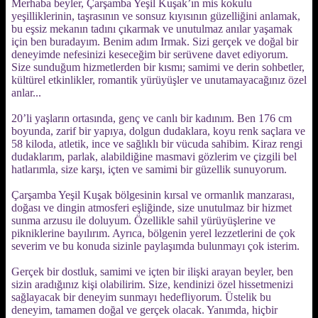
Merhaba beyler, Çarşamba Yeşil Kuşak’ın mis kokulu
yeşilliklerinin, taşrasının ve sonsuz kıyısının güzelliğini anlamak,
bu eşsiz mekanın tadını çıkarmak ve unutulmaz anılar yaşamak
için ben buradayım. Benim adım Irmak. Sizi gerçek ve doğal bir
deneyimde nefesinizi keseceğim bir serüvene davet ediyorum.
Size sunduğum hizmetlerden bir kısmı; samimi ve derin sohbetler,
kültürel etkinlikler, romantik yürüyüşler ve unutamayacağınız özel
anlar...
20’li yaşların ortasında, genç ve canlı bir kadınım. Ben 176 cm
boyunda, zarif bir yapıya, dolgun dudaklara, koyu renk saçlara ve
58 kiloda, atletik, ince ve sağlıklı bir vücuda sahibim. Kiraz rengi
dudaklarım, parlak, alabildiğine masmavi gözlerim ve çizgili bel
hatlarımla, size karşı, içten ve samimi bir güzellik sunuyorum.
Çarşamba Yeşil Kuşak bölgesinin kırsal ve ormanlık manzarası,
doğası ve dingin atmosferi eşliğinde, size unutulmaz bir hizmet
sunma arzusu ile doluyum. Özellikle sahil yürüyüşlerine ve
pikniklerine bayılırım. Ayrıca, bölgenin yerel lezzetlerini de çok
severim ve bu konuda sizinle paylaşımda bulunmayı çok isterim.
Gerçek bir dostluk, samimi ve içten bir ilişki arayan beyler, ben
sizin aradığınız kişi olabilirim. Size, kendinizi özel hissetmenizi
sağlayacak bir deneyim sunmayı hedefliyorum. Üstelik bu
deneyim, tamamen doğal ve gerçek olacak. Yanımda, hiçbir