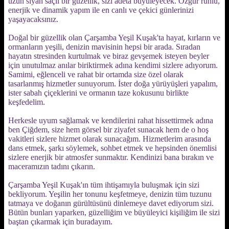
uzun siyah saçlı bir güzellik, sizi adeta büyüleyecek. Özgür ruhlu,
enerjik ve dinamik yapım ile en canlı ve çekici günlerinizi
yaşayacaksınız.
Doğal bir güzellik olan Çarşamba Yeşil Kuşak'ta hayat, kırların ve
ormanların yeşili, denizin mavisinin hepsi bir arada. Sıradan
hayatın stresinden kurtulmak ve biraz gevşemek isteyen beyler
için unutulmaz anılar biriktirmek adına kendimi sizlere adıyorum.
Samimi, eğlenceli ve rahat bir ortamda size özel olarak
tasarlanmış hizmetler sunuyorum. İster doğa yürüyüşleri yapalım,
ister sabah çiçeklerini ve ormanın taze kokusunu birlikte
keşfedelim.
Herkesle uyum sağlamak ve kendilerini rahat hissettirmek adına
ben Çiğdem, size hem görsel bir ziyafet sunacak hem de o hoş
vakitleri sizlere hizmet olarak sunacağım. Hizmetlerim arasında
dans etmek, şarkı söylemek, sohbet etmek ve hepsinden önemlisi
sizlere enerjik bir atmosfer sunmaktır. Kendinizi bana bırakın ve
maceramızın tadını çıkarın.
Çarşamba Yeşil Kuşak'ın tüm ihtişamıyla buluşmak için sizi
bekliyorum. Yeşilin her tonunu keşfetmeye, denizin tüm tuzunu
tatmaya ve doğanın gürültüsünü dinlemeye davet ediyorum sizi.
Bütün bunları yaparken, güzelliğim ve büyüleyici kişiliğim ile sizi
baştan çıkarmak için buradayım.