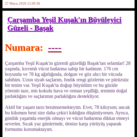
27 Mayıs 2026 12:00:36
Çarşamba Yeşil Kuşak'ın Büyüleyici
Güzeli - Başak
Numara:
----
Çarşamba Yeşil Kuşak'ın gizemli güzelliği Başak'tan selamlar! 28
yaşında, kıvrımlı vücut hatlarına sahip bir kadınım. 176 cm
boyunda ve 78 kg ağırlığında, dolgun ve göz alıcı bir vücuda
sahibim. Uzun siyah saçlarım, fındık rengi gözlerim ve pürüzsüz
bir tenim var. Yeşil Kuşak'ta doğup büyüdüm ve bu güzide
yörenin taze, mis kokulu hava ve orman yeşilliği, tenimin doğal
parlaklığını ve saçlarımın parlaklığını destekliyor.
Aktif bir yaşam tarzı benimsemekteyim. Evet, 78 kiloyum; ancak
bu kilomun beni size daha çekici kıldığını düşünüyorum. Ayrıca,
günlük yaşamda enerjik olmayı ve vücut hatlarıma dikkat etmeyi
severim. Sıcak yaz günlerinde, denize karşı yürüyüş yaparak
formumu korumaktayım.