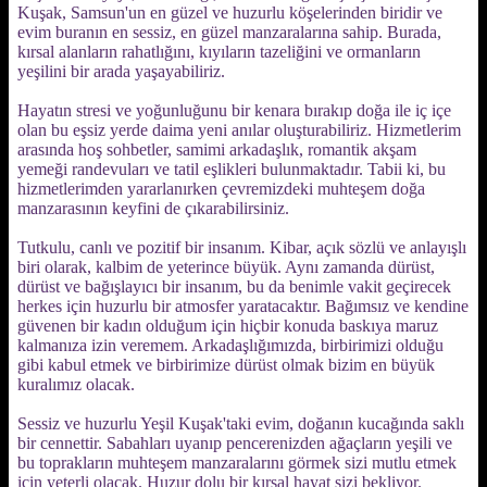
Kuşak, Samsun'un en güzel ve huzurlu köşelerinden biridir ve
evim buranın en sessiz, en güzel manzaralarına sahip. Burada,
kırsal alanların rahatlığını, kıyıların tazeliğini ve ormanların
yeşilini bir arada yaşayabiliriz.
Hayatın stresi ve yoğunluğunu bir kenara bırakıp doğa ile iç içe
olan bu eşsiz yerde daima yeni anılar oluşturabiliriz. Hizmetlerim
arasında hoş sohbetler, samimi arkadaşlık, romantik akşam
yemeği randevuları ve tatil eşlikleri bulunmaktadır. Tabii ki, bu
hizmetlerimden yararlanırken çevremizdeki muhteşem doğa
manzarasının keyfini de çıkarabilirsiniz.
Tutkulu, canlı ve pozitif bir insanım. Kibar, açık sözlü ve anlayışlı
biri olarak, kalbim de yeterince büyük. Aynı zamanda dürüst,
dürüst ve bağışlayıcı bir insanım, bu da benimle vakit geçirecek
herkes için huzurlu bir atmosfer yaratacaktır. Bağımsız ve kendine
güvenen bir kadın olduğum için hiçbir konuda baskıya maruz
kalmanıza izin veremem. Arkadaşlığımızda, birbirimizi olduğu
gibi kabul etmek ve birbirimize dürüst olmak bizim en büyük
kuralımız olacak.
Sessiz ve huzurlu Yeşil Kuşak'taki evim, doğanın kucağında saklı
bir cennettir. Sabahları uyanıp pencerenizden ağaçların yeşili ve
bu toprakların muhteşem manzaralarını görmek sizi mutlu etmek
için yeterli olacak. Huzur dolu bir kırsal hayat sizi bekliyor.