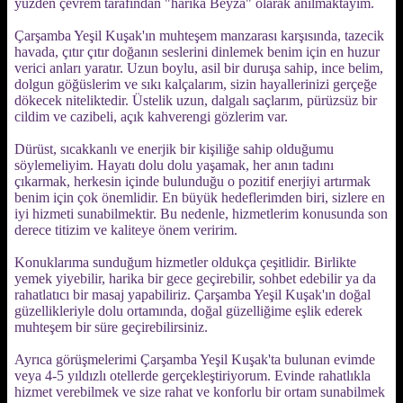
yüzden çevrem tarafından "harika Beyza" olarak anılmaktayım.
Çarşamba Yeşil Kuşak'ın muhteşem manzarası karşısında, tazecik
havada, çıtır çıtır doğanın seslerini dinlemek benim için en huzur
verici anları yaratır. Uzun boylu, asil bir duruşa sahip, ince belim,
dolgun göğüslerim ve sıkı kalçalarım, sizin hayallerinizi gerçeğe
dökecek niteliktedir. Üstelik uzun, dalgalı saçlarım, pürüzsüz bir
cildim ve cazibeli, açık kahverengi gözlerim var.
Dürüst, sıcakkanlı ve enerjik bir kişiliğe sahip olduğumu
söylemeliyim. Hayatı dolu dolu yaşamak, her anın tadını
çıkarmak, herkesin içinde bulunduğu o pozitif enerjiyi artırmak
benim için çok önemlidir. En büyük hedeflerimden biri, sizlere en
iyi hizmeti sunabilmektir. Bu nedenle, hizmetlerim konusunda son
derece titizim ve kaliteye önem veririm.
Konuklarıma sunduğum hizmetler oldukça çeşitlidir. Birlikte
yemek yiyebilir, harika bir gece geçirebilir, sohbet edebilir ya da
rahatlatıcı bir masaj yapabiliriz. Çarşamba Yeşil Kuşak'ın doğal
güzellikleriyle dolu ortamında, doğal güzelliğime eşlik ederek
muhteşem bir süre geçirebilirsiniz.
Ayrıca görüşmelerimi Çarşamba Yeşil Kuşak'ta bulunan evimde
veya 4-5 yıldızlı otellerde gerçekleştiriyorum. Evinde rahatlıkla
hizmet verebilmek ve size rahat ve konforlu bir ortam sunabilmek