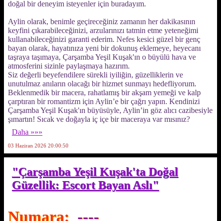
doğal bir deneyim isteyenler için buradayım.
Aylin olarak, benimle geçireceğiniz zamanın her dakikasının
keyfini çıkarabileceğinizi, arzularınızı tatmin etme yeteneğimi
kullanabileceğinizi garanti ederim. Nefes kesici güzel bir genç
bayan olarak, hayatınıza yeni bir dokunuş eklemeye, heyecanı
taşraya taşımaya, Çarşamba Yeşil Kuşak'ın o büyülü hava ve
atmosferini sizinle paylaşmaya hazırım.
Siz değerli beyefendilere sürekli iyiliğin, güzelliklerin ve
unutulmaz anıların olacağı bir hizmet sunmayı hedefliyorum.
Beklenmedik bir macera, rahatlamış bir akşam yemeği ve kalp
çarptıran bir romantizm için Aylin’e bir çağrı yapın. Kendinizi
Çarşamba Yeşil Kuşak'ın büyüsüyle, Aylin’in göz alıcı cazibesiyle
şımartın! Sıcak ve doğayla iç içe bir maceraya var mısınız?
Daha »»»
03 Haziran 2026 20:00:50
"Çarşamba Yeşil Kuşak'ta Doğal
Güzellik: Escort Bayan Aslı"
Numara:
----