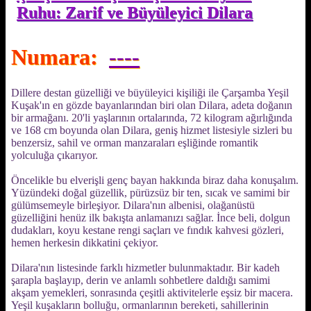
Ruhu: Zarif ve Büyüleyici Dilara
Numara:
----
Dillere destan güzelliği ve büyüleyici kişiliği ile Çarşamba Yeşil
Kuşak'ın en gözde bayanlarından biri olan Dilara, adeta doğanın
bir armağanı. 20'li yaşlarının ortalarında, 72 kilogram ağırlığında
ve 168 cm boyunda olan Dilara, geniş hizmet listesiyle sizleri bu
benzersiz, sahil ve orman manzaraları eşliğinde romantik
yolculuğa çıkarıyor.
Öncelikle bu elverişli genç bayan hakkında biraz daha konuşalım.
Yüzündeki doğal güzellik, pürüzsüz bir ten, sıcak ve samimi bir
gülümsemeyle birleşiyor. Dilara'nın albenisi, olağanüstü
güzelliğini henüz ilk bakışta anlamanızı sağlar. İnce beli, dolgun
dudakları, koyu kestane rengi saçları ve fındık kahvesi gözleri,
hemen herkesin dikkatini çekiyor.
Dilara'nın listesinde farklı hizmetler bulunmaktadır. Bir kadeh
şarapla başlayıp, derin ve anlamlı sohbetlere daldığı samimi
akşam yemekleri, sonrasında çeşitli aktivitelerle eşsiz bir macera.
Yeşil kuşakların bolluğu, ormanlarının bereketi, sahillerinin