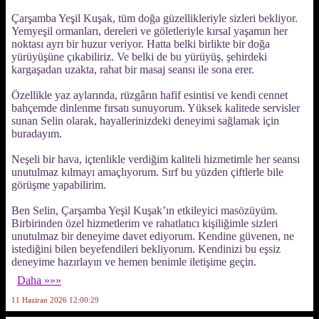
Çarşamba Yeşil Kuşak, tüm doğa güzellikleriyle sizleri bekliyor.
Yemyeşil ormanları, dereleri ve göletleriyle kırsal yaşamın her
noktası ayrı bir huzur veriyor. Hatta belki birlikte bir doğa
yürüyüşüne çıkabiliriz. Ve belki de bu yürüyüş, şehirdeki
kargaşadan uzakta, rahat bir masaj seansı ile sona erer.
Özellikle yaz aylarında, rüzgârın hafif esintisi ve kendi cennet
bahçemde dinlenme fırsatı sunuyorum. Yüksek kalitede servisler
sunan Selin olarak, hayallerinizdeki deneyimi sağlamak için
buradayım.
Neşeli bir hava, içtenlikle verdiğim kaliteli hizmetimle her seansı
unutulmaz kılmayı amaçlıyorum. Sırf bu yüzden çiftlerle bile
görüşme yapabilirim.
Ben Selin, Çarşamba Yeşil Kuşak’ın etkileyici masözüyüm.
Birbirinden özel hizmetlerim ve rahatlatıcı kişiliğimle sizleri
unutulmaz bir deneyime davet ediyorum. Kendine güvenen, ne
istediğini bilen beyefendileri bekliyorum. Kendinizi bu eşsiz
deneyime hazırlayın ve hemen benimle iletişime geçin.
Daha »»»
11 Haziran 2026 12:00:29