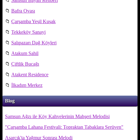
📁
Samsun Bayan Rehberi
📁
Bafra Ovası
📁
Çarşamba Yeşil Kuşak
📁
Tekkeköy Sanayi
📁
Salıpazarı Dağ Köyleri
📁
Atakum Sahil
📁
Çiftlik Bucağı
📁
Atakent Residence
📁
İlkadım Merkez
Blog
Samsun Ağzı ile Köy Kahvelerinin Mahşeri Melodisi
"Çarşamba Lahana Festivali: Topraktan Tabaklara Serüven"
Asarcık'ta Yağmur Sonrası Melodi