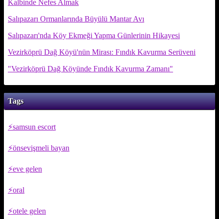
Kalbinde Nefes Almak
Salıpazarı Ormanlarında Büyülü Mantar Avı
Salıpazarı'nda Köy Ekmeği Yapma Günlerinin Hikayesi
Vezirköprü Dağ Köyü'nün Mirası: Fındık Kavurma Serüveni
"Vezirköprü Dağ Köyünde Fındık Kavurma Zamanı"
Tags
samsun escort
önsevişmeli bayan
eve gelen
oral
otele gelen