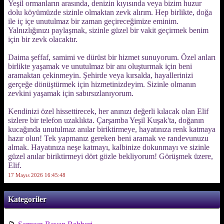
Yeşil ormanların arasında, denizin kıyısında veya bizim huzur
dolu köyümüzde sizinle olmaktan zevk alırım. Hep birlikte, doğa
ile iç içe unutulmaz bir zaman geçireceğimize eminim.
Yalnızlığınızı paylaşmak, sizinle güzel bir vakit geçirmek benim
için bir zevk olacaktır.
Daima şeffaf, samimi ve dürüst bir hizmet sunuyorum. Özel anları
birlikte yaşamak ve unutulmaz bir anı oluşturmak için beni
aramaktan çekinmeyin. Şehirde veya kırsalda, hayallerinizi
gerçeğe dönüştürmek için hizmetinizdeyim. Sizinle olmanın
zevkini yaşamak için sabırsızlanıyorum.
Kendinizi özel hissettirecek, her anınızı değerli kılacak olan Elif
sizlere bir telefon uzaklıkta. Çarşamba Yeşil Kuşak'ta, doğanın
kucağında unutulmaz anılar biriktirmeye, hayatınıza renk katmaya
hazır olun! Tek yapmanız gereken beni aramak ve randevunuzu
almak. Hayatınıza neşe katmayı, kalbinize dokunmayı ve sizinle
güzel anılar biriktirmeyi dört gözle bekliyorum! Görüşmek üzere,
Elif.
17 Mayıs 2026 16:45:48
Kategoriler