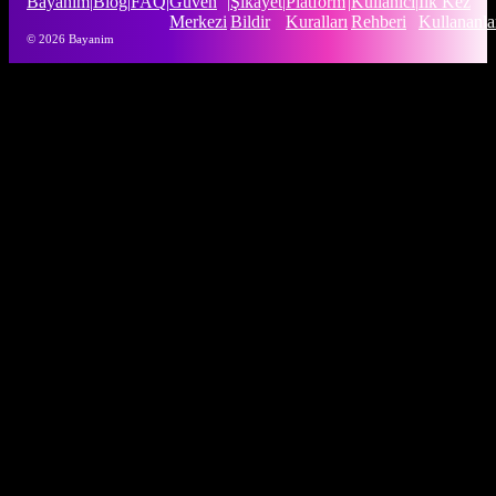
Bayanim
|
Blog
|
FAQ
|
Güven
|
Şikayet
|
Platform
|
Kullanıcı
|
İlk Kez
Merkezi
Bildir
Kuralları
Rehberi
Kullananla
© 2026 Bayanim