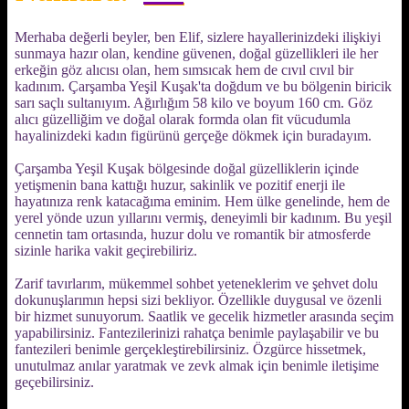
Merhaba değerli beyler, ben Elif, sizlere hayallerinizdeki ilişkiyi
sunmaya hazır olan, kendine güvenen, doğal güzellikleri ile her
erkeğin göz alıcısı olan, hem sımsıcak hem de cıvıl cıvıl bir
kadınım. Çarşamba Yeşil Kuşak'ta doğdum ve bu bölgenin biricik
sarı saçlı sultanıyım. Ağırlığım 58 kilo ve boyum 160 cm. Göz
alıcı güzelliğim ve doğal olarak formda olan fit vücudumla
hayalinizdeki kadın figürünü gerçeğe dökmek için buradayım.
Çarşamba Yeşil Kuşak bölgesinde doğal güzelliklerin içinde
yetişmenin bana kattığı huzur, sakinlik ve pozitif enerji ile
hayatınıza renk katacağıma eminim. Hem ülke genelinde, hem de
yerel yönde uzun yıllarını vermiş, deneyimli bir kadınım. Bu yeşil
cennetin tam ortasında, huzur dolu ve romantik bir atmosferde
sizinle harika vakit geçirebiliriz.
Zarif tavırlarım, mükemmel sohbet yeteneklerim ve şehvet dolu
dokunuşlarımın hepsi sizi bekliyor. Özellikle duygusal ve özenli
bir hizmet sunuyorum. Saatlik ve gecelik hizmetler arasında seçim
yapabilirsiniz. Fantezilerinizi rahatça benimle paylaşabilir ve bu
fantezileri benimle gerçekleştirebilirsiniz. Özgürce hissetmek,
unutulmaz anılar yaratmak ve zevk almak için benimle iletişime
geçebilirsiniz.