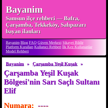
Bayanim
Samsun ilçe rehberi — Bafra,
Çarşamba, Tekkeköy, Salıpazarı
bayan ilanları
Bayanim
Blog
FAQ
Güven Merkezi
Şikayet Bildir
Platform Kuralları
Kullanıcı Rehberi
İlk Kez Kullananlar
Model Rehberi
Bayanim
»
Çarşamba Yeşil Kuşak
»
Çarşamba Yeşil Kuşak
Bölgesi'nin Sarı Saçlı Sultanı
Elif
Numara:
----