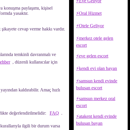
Eve Geliyor
veya konuşma paylaşımı, kişisel
tformda yasaktır.
Oral Hizmet
Otele Geliyor
 şikayete cevap verme hakkı vardır.
merkez otele gelen
escort
nularında temkinli davranmalı ve
eve gelen escort
Rehber
, düzenli kullanıcılar için
kendi evi olan bayan
samsun kendi evinde
buluşan escort
a yayından kaldırabilir. Amaç hızlı
samsun merkez oral
escort
likte değerlendirilmelidir:
FAQ
.
atakent kendi evinde
buluşan bayan
urallarıyla ilgili bir durum varsa