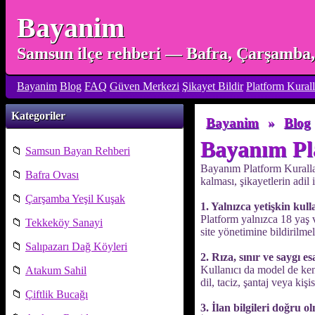
Bayanim
Samsun ilçe rehberi — Bafra, Çarşamba, 
Bayanim
Blog
FAQ
Güven Merkezi
Şikayet Bildir
Platform Kurall
Kategoriler
Bayanim
»
Blog
Bayanım Pl
📁
Samsun Bayan Rehberi
Bayanım Platform Kuralları
📁
Bafra Ovası
kalması, şikayetlerin adil
📁
Çarşamba Yeşil Kuşak
1. Yalnızca yetişkin kull
Platform yalnızca 18 yaş 
📁
Tekkeköy Sanayi
site yönetimine bildirilmel
📁
Salıpazarı Dağ Köyleri
2. Rıza, sınır ve saygı es
Kullanıcı da model de kend
📁
Atakum Sahil
dil, taciz, şantaj veya kişi
📁
Çiftlik Bucağı
3. İlan bilgileri doğru o