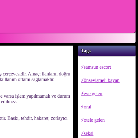
Tags
samsun escort
ş çerçevesidir. Amaç; ilanların doğru
 kullanım ortamı sağlamaktır.
önsevişmeli bayan
eve gelen
phe varsa işlem yapılmamalı ve durum
l edilmez.
oral
ir. Baskı, tehdit, hakaret, zorlayıcı
otele gelen
seksi