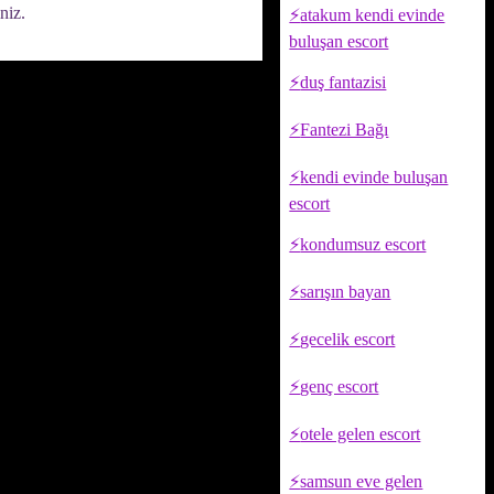
niz.
atakum kendi evinde
buluşan escort
duş fantazisi
Fantezi Bağı
kendi evinde buluşan
escort
kondumsuz escort
sarışın bayan
gecelik escort
genç escort
otele gelen escort
samsun eve gelen