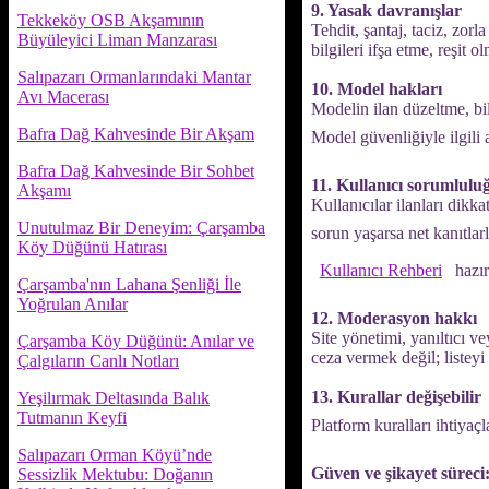
9. Yasak davranışlar
Tekkeköy OSB Akşamının
Tehdit, şantaj, taciz, zorl
Büyüleyici Liman Manzarası
bilgileri ifşa etme, reşit 
Salıpazarı Ormanlarındaki Mantar
10. Model hakları
Avı Macerası
Modelin ilan düzeltme, bi
Bafra Dağ Kahvesinde Bir Akşam
Model güvenliğiyle ilgili a
Bafra Dağ Kahvesinde Bir Sohbet
11. Kullanıcı sorumlulu
Akşamı
Kullanıcılar ilanları dikk
Unutulmaz Bir Deneyim: Çarşamba
sorun yaşarsa net kanıtlar
Köy Düğünü Hatırası
Kullanıcı Rehberi
hazır
Çarşamba'nın Lahana Şenliği İle
Yoğrulan Anılar
12. Moderasyon hakkı
Site yönetimi, yanıltıcı ve
Çarşamba Köy Düğünü: Anılar ve
ceza vermek değil; listeyi 
Çalgıların Canlı Notları
13. Kurallar değişebilir
Yeşilırmak Deltasında Balık
Tutmanın Keyfi
Platform kuralları ihtiyaç
Salıpazarı Orman Köyü’nde
Güven ve şikayet süreci
Sessizlik Mektubu: Doğanın