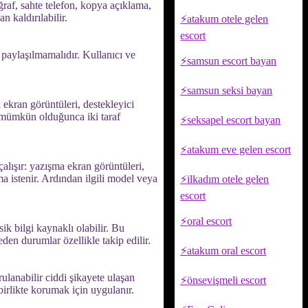
oğraf, sahte telefon, kopya açıklama,
n kaldırılabilir.
atakum otele gelen
escort
z paylaşılmamalıdır. Kullanıcı ve
samsun escort bayan
samsun seksi bayan
ekran görüntüleri, destekleyici
um mümkün olduğunca iki taraf
seksapel escort bayan
atakum eve gelen escort
çalışır: yazışma ekran görüntüleri,
ma istenir. Ardından ilgili model veya
ilkadım otele gelen
escort
oral escort
ik bilgi kaynaklı olabilir. Bu
den durumlar özellikle takip edilir.
atakum oral escort
rulanabilir ciddi şikayete ulaşan
önsevişmeli escort
 birlikte korumak için uygulanır.