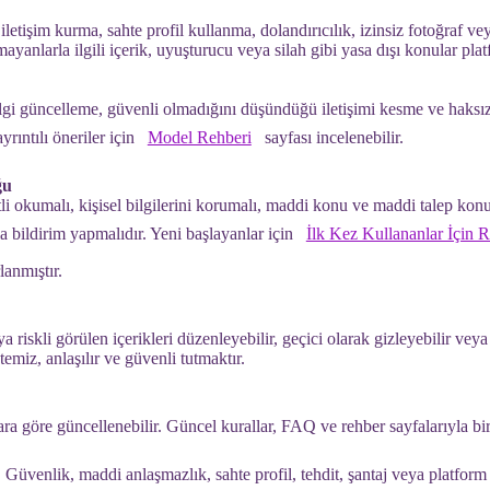
a iletişim kurma, sahte profil kullanma, dolandırıcılık, izinsiz fotoğraf 
olmayanlarla ilgili içerik, uyuşturucu veya silah gibi yasa dışı konular pla
lgi güncelleme, güvenli olmadığını düşündüğü iletişimi kesme ve haksız
yrıntılı öneriler için
Model Rehberi
sayfası incelenebilir.
ğu
atli okumalı, kişisel bilgilerini korumalı, maddi konu ve maddi talep ko
la bildirim yapmalıdır. Yeni başlayanlar için
İlk Kez Kullananlar İçin 
lanmıştır.
ya riskli görülen içerikleri düzenleyebilir, geçici olarak gizleyebilir vey
temiz, anlaşılır ve güvenli tutmaktır.
lara göre güncellenebilir. Güncel kurallar, FAQ ve rehber sayfalarıyla bir
:
Güvenlik, maddi anlaşmazlık, sahte profil, tehdit, şantaj veya platform k