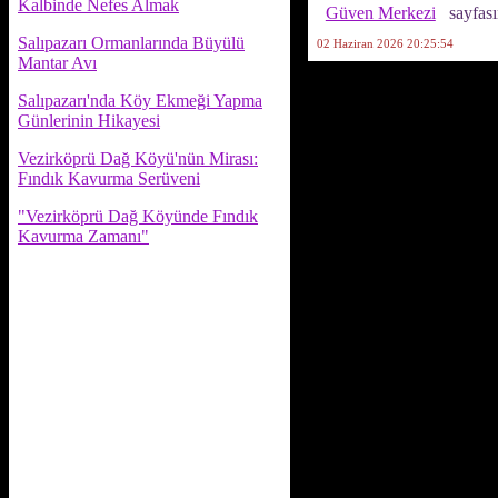
Kalbinde Nefes Almak
Güven Merkezi
sayfası
Salıpazarı Ormanlarında Büyülü
02 Haziran 2026 20:25:54
Mantar Avı
Salıpazarı'nda Köy Ekmeği Yapma
Günlerinin Hikayesi
Vezirköprü Dağ Köyü'nün Mirası:
Fındık Kavurma Serüveni
"Vezirköprü Dağ Köyünde Fındık
Kavurma Zamanı"