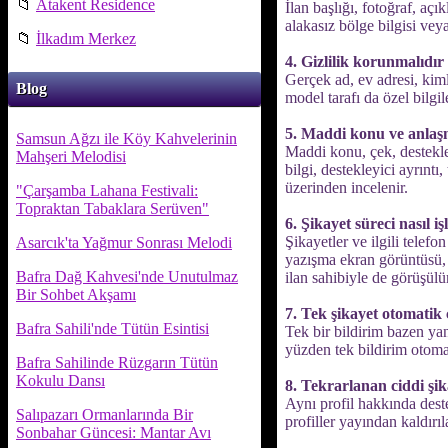
📁
Atakent Residence
İlan başlığı, fotoğraf, açı
alakasız bölge bilgisi veya
📁
İlkadım Merkez
4. Gizlilik korunmalıdır
Gerçek ad, ev adresi, kimli
Blog
model tarafı da özel bilgi
5. Maddi konu ve anlaş
Samsun Ağzı ile Köy Kahvelerinin
Maddi konu, çek, destekle
Mahşeri Melodisi
bilgi, destekleyici ayrınt
üzerinden incelenir.
"Çarşamba Lahana Festivali:
Topraktan Tabaklara Serüven"
6. Şikayet süreci nasıl iş
Şikayetler ve ilgili telef
Asarcık'ta Yağmur Sonrası Melodi
yazışma ekran görüntüsü, t
Bafra Dağ Kahvesi'nde Unutulmaz
ilan sahibiyle de görüşülür
Bir Sohbet Akşamı
7. Tek şikayet otomatik 
Bafra Sahili'nde Tütün Esintisi
Tek bir bildirim bazen yan
yüzden tek bildirim otomat
Bafra Sahilinde Rüzgarın Tütün
Kokulu Dansı
8. Tekrarlanan ciddi şik
Aynı profil hakkında deste
Salıpazarı Ormanlarında Bir
profiller yayından kaldırıl
Sonbahar Güncesi: Mantar Avı