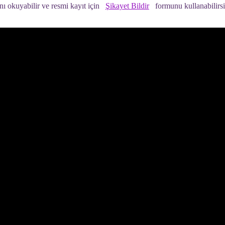
nı okuyabilir ve resmi kayıt için
Şikayet Bildir
formunu kullanabilirsi