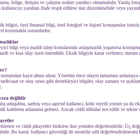
klama, bölge, iletişim ve çalışma notları yanıltıcı olmamalıdır. Yanlış fot
 kullanıcıyı yanıltan ifade tespit edilirse ilan düzenlenebilir veya yayında
k bilgisi, özel finansal bilgi, özel fotoğraf ve kişisel konuşmalar izinsi
leri korumakla sorumludur.
mazlıklar
yici bilgi veya maddi talep konularında anlaşmazlık yaşanırsa konuşma 
ı, tarih ve kısa olay özeti önemlidir. Eksik bilgiyle karar verilmez; dur
ler?
on numaraları kayıt altına alınır. Yönetim önce olayın tamamını anlamaya 
arih/saat ve olay sırası gibi destekleyici bilgiler, olay zamanı ve açıkla
.
ceza değildir
lış anlaşılma, sarhoş veya agresif kullanıcı, kötü niyetli yorum ya da eks
ik kaldırma anlamına gelmez. Ancak ciddi iddialar not edilir ve tekrar e
ayetler
klenen ve ciddi şikayetler birikirse ilan yeniden değerlendirilir. Üç doğ
abilir. Bu kural, kullanıcı güvenliği ile modelin adil değerlendirilmesini