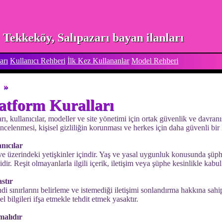
Tekkeköy, Salıpazarı bayan ilanları
arı
Kullanıcı Rehberi
İlk Kez Kullananlar
Model Rehberi
»
atform Kuralları
, kullanıcılar, modeller ve site yönetimi için ortak güvenlik ve davranı
 incelenmesi, kişisel gizliliğin korunması ve herkes için daha güvenli bir
anıcılar
ve üzerindeki yetişkinler içindir. Yaş ve yasal uygunluk konusunda şü
idir. Reşit olmayanlarla ilgili içerik, iletişim veya şüphe kesinlikle kabu
astır
i sınırlarını belirleme ve istemediği iletişimi sonlandırma hakkına sahipt
sel bilgileri ifşa etmekle tehdit etmek yasaktır.
lmalıdır