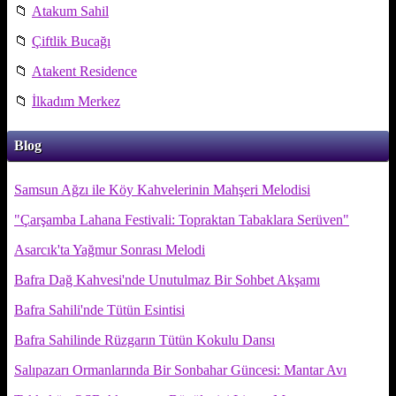
📁
Atakum Sahil
📁
Çiftlik Bucağı
📁
Atakent Residence
📁
İlkadım Merkez
Blog
Samsun Ağzı ile Köy Kahvelerinin Mahşeri Melodisi
"Çarşamba Lahana Festivali: Topraktan Tabaklara Serüven"
Asarcık'ta Yağmur Sonrası Melodi
Bafra Dağ Kahvesi'nde Unutulmaz Bir Sohbet Akşamı
Bafra Sahili'nde Tütün Esintisi
Bafra Sahilinde Rüzgarın Tütün Kokulu Dansı
Salıpazarı Ormanlarında Bir Sonbahar Güncesi: Mantar Avı