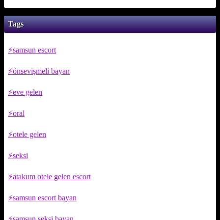
Tags
samsun escort
önsevişmeli bayan
eve gelen
oral
otele gelen
seksi
atakum otele gelen escort
samsun escort bayan
samsun seksi bayan