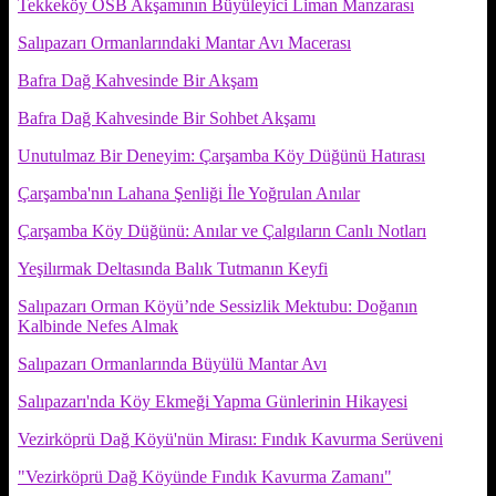
Tekkeköy OSB Akşamının Büyüleyici Liman Manzarası
Salıpazarı Ormanlarındaki Mantar Avı Macerası
Bafra Dağ Kahvesinde Bir Akşam
Bafra Dağ Kahvesinde Bir Sohbet Akşamı
Unutulmaz Bir Deneyim: Çarşamba Köy Düğünü Hatırası
Çarşamba'nın Lahana Şenliği İle Yoğrulan Anılar
Çarşamba Köy Düğünü: Anılar ve Çalgıların Canlı Notları
Yeşilırmak Deltasında Balık Tutmanın Keyfi
Salıpazarı Orman Köyü’nde Sessizlik Mektubu: Doğanın
Kalbinde Nefes Almak
Salıpazarı Ormanlarında Büyülü Mantar Avı
Salıpazarı'nda Köy Ekmeği Yapma Günlerinin Hikayesi
Vezirköprü Dağ Köyü'nün Mirası: Fındık Kavurma Serüveni
"Vezirköprü Dağ Köyünde Fındık Kavurma Zamanı"