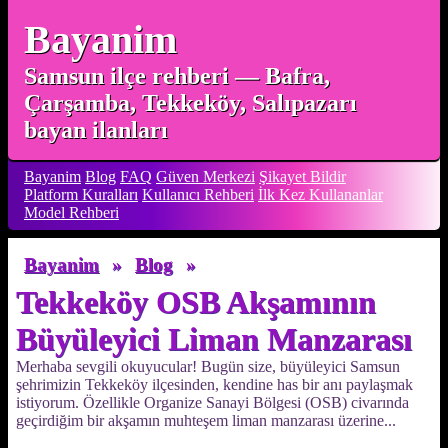
Bayanim
Samsun ilçe rehberi — Bafra,
Çarşamba, Tekkeköy, Salıpazarı
bayan ilanları
Bayanim
Blog
FAQ
Güven Merkezi
Şikayet Bildir
Platform Kuralları
Kullanıcı Rehberi
İlk Kez Kullananlar
Model Rehberi
Bayanim
»
Blog
»
Tekkeköy OSB Akşamının
Büyüleyici Liman Manzarası
Merhaba sevgili okuyucular! Bugün size, büyüleyici Samsun
şehrimizin Tekkeköy ilçesinden, kendine has bir anı paylaşmak
istiyorum. Özellikle Organize Sanayi Bölgesi (OSB) civarında
geçirdiğim bir akşamın muhteşem liman manzarası üzerine...