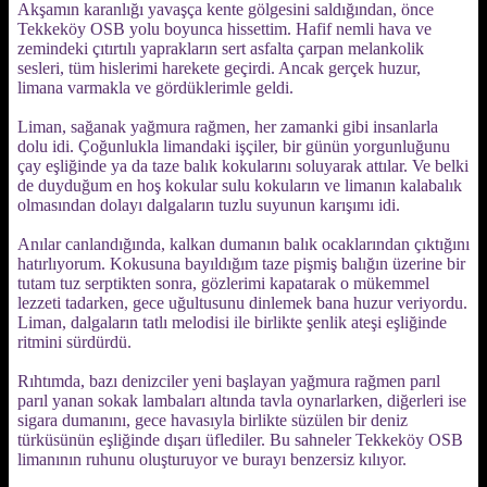
Akşamın karanlığı yavaşça kente gölgesini saldığından, önce
Tekkeköy OSB yolu boyunca hissettim. Hafif nemli hava ve
zemindeki çıtırtılı yaprakların sert asfalta çarpan melankolik
sesleri, tüm hislerimi harekete geçirdi. Ancak gerçek huzur,
limana varmakla ve gördüklerimle geldi.
Liman, sağanak yağmura rağmen, her zamanki gibi insanlarla
dolu idi. Çoğunlukla limandaki işçiler, bir günün yorgunluğunu
çay eşliğinde ya da taze balık kokularını soluyarak attılar. Ve belki
de duyduğum en hoş kokular sulu kokuların ve limanın kalabalık
olmasından dolayı dalgaların tuzlu suyunun karışımı idi.
Anılar canlandığında, kalkan dumanın balık ocaklarından çıktığını
hatırlıyorum. Kokusuna bayıldığım taze pişmiş balığın üzerine bir
tutam tuz serptikten sonra, gözlerimi kapatarak o mükemmel
lezzeti tadarken, gece uğultusunu dinlemek bana huzur veriyordu.
Liman, dalgaların tatlı melodisi ile birlikte şenlik ateşi eşliğinde
ritmini sürdürdü.
Rıhtımda, bazı denizciler yeni başlayan yağmura rağmen parıl
parıl yanan sokak lambaları altında tavla oynarlarken, diğerleri ise
sigara dumanını, gece havasıyla birlikte süzülen bir deniz
türküsünün eşliğinde dışarı üflediler. Bu sahneler Tekkeköy OSB
limanının ruhunu oluşturuyor ve burayı benzersiz kılıyor.