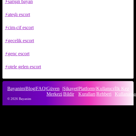
sarışın bayan
ateşlı escort
cim-cif escort
gecelik escort
genç escort
otele gelen escort
Bayanim
|
Blog
|
FAQ
|
Güven
|
Şikayet
|
Platform
|
Kullanıcı
|
İlk Kez
Merkezi
Bildir
Kuralları
Rehberi
Kullananla
© 2026 Bayanim