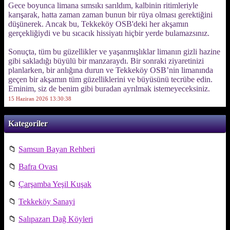
Gece boyunca limana sımsıkı sarıldım, kalbinin ritimleriyle
karışarak, hatta zaman zaman bunun bir rüya olması gerektiğini
düşünerek. Ancak bu, Tekkeköy OSB'deki her akşamın
gerçekliğiydi ve bu sıcacık hissiyatı hiçbir yerde bulamazsınız.
Sonuçta, tüm bu güzellikler ve yaşanmışlıklar limanın gizli hazine
gibi sakladığı büyülü bir manzaraydı. Bir sonraki ziyaretinizi
planlarken, bir anlığına durun ve Tekkeköy OSB’nin limanında
geçen bir akşamın tüm güzelliklerini ve büyüsünü tecrübe edin.
Eminim, siz de benim gibi buradan ayrılmak istemeyeceksiniz.
15 Haziran 2026 13:30:38
Kategoriler
📁
Samsun Bayan Rehberi
📁
Bafra Ovası
📁
Çarşamba Yeşil Kuşak
📁
Tekkeköy Sanayi
📁
Salıpazarı Dağ Köyleri