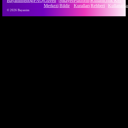
Bayanim
|
Blog
|
FAQ
|
Güven
|
Şikayet
|
Platform
|
Kullanıcı
|
İlk Kez
Merkezi
Bildir
Kuralları
Rehberi
Kullananla
© 2026 Bayanim