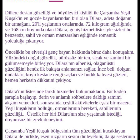
Dillere destan güzelliği ve büyüleyici kişiliği ile Çarşamba Yeşil
Kuşak'ın en gözde bayanlarından biri olan Dilara, adeta doğanın
bir armağanı. 20'li yaşlarının ortalarında, 72 kilogram ağırlığında
ve 168 cm boyunda olan Dilara, geniş hizmet listesiyle sizleri bu
benzersiz, sahil ve orman manzaraları eşliğinde romantik
yolculuğa çıkarıyor.
Öncelikle bu elverişli genç bayan hakkında biraz daha konuşalım.
Yüzündeki doğal güzellik, pürüzsüz bir ten, sıcak ve samimi bir
gülümsemeyle birleşiyor. Dilara'nın albenisi, olağanüstü
güzelliğini henüz ilk bakışta anlamanızı sağlar. İnce beli, dolgun
dudakları, koyu kestane rengi saçları ve fındık kahvesi gözleri,
hemen herkesin dikkatini çekiyor.
Dilara'nın listesinde farklı hizmetler bulunmaktadır. Bir kadeh
şarapla başlayıp, derin ve anlamlı sohbetlere daldığı samimi
akşam yemekleri, sonrasında çeşitli aktivitelerle eşsiz bir macera.
Yeşil kuşakların bolluğu, ormanlarının bereketi, sahillerinin
güzelliği... Üstelik her biri Dilara'nın size yaşatmak istediği,
doyumsuz bir zevk deneyimi.
Çarşamba Yeşil Kuşak bölgesinin tüm güzelliğini kucaklayan
Dilara ile birlikte, esen rüzgarın sesini dinleyebilir, dalga seslerinin