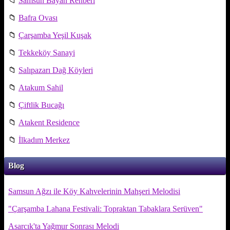
📁
Samsun Bayan Rehberi
📁
Bafra Ovası
📁
Çarşamba Yeşil Kuşak
📁
Tekkeköy Sanayi
📁
Salıpazarı Dağ Köyleri
📁
Atakum Sahil
📁
Çiftlik Bucağı
📁
Atakent Residence
📁
İlkadım Merkez
Blog
Samsun Ağzı ile Köy Kahvelerinin Mahşeri Melodisi
"Çarşamba Lahana Festivali: Topraktan Tabaklara Serüven"
Asarcık'ta Yağmur Sonrası Melodi