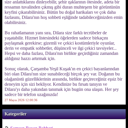
size anlattıklarını dinleyebilir, şehir ışıklarının ötesinde, adeta bir
ressamın tuvalinden çıkmış gibi duran muhteşem bir görüntünün
keyfini çıkarabilirsiniz. Bütün bu doğal harikaları ve çok daha
fazlasını, Dilara'nın hoş sohbeti eşliğinde tadabileceğinizden emin
olabilirsiniz.
Bu rahatlamanın yanı sıra, Dilara size farklı tecrübeler de
yaşatabilir. Hizmet listesindeki öğelerden sadece birkaçını
paylaşmak gerekirse; gizemli ve çekici kostümleriyle oyunlar,
derin ve empatik sohbetler, düşünceli ve ilgi çekici tavsiyeler...
Hepsi ve daha fazlası, Dilara'nın birlikte geçirdiğiniz zamandan
aldığınız hazzı artırmak için.
Sonuç olarak, Çarşamba Yeşil Kuşak'ın en çekici bayanlarından
biri olan Dilara'nın size sunabileceği birçok şey var. Doğanın bu
olağanüstü güzelliklerinin arasında, birlikte geçireceğiniz eşsiz bir
deneyim için sizi bekliyor. Kendinize bu fırsatı tanıyın ve
Dilara'yı daha yakından tanımak için bugün ona ulaşın. Her şey
sadece bir telefon uzağınızda!
27 Mayıs 2026 12:00:36
Kategoriler