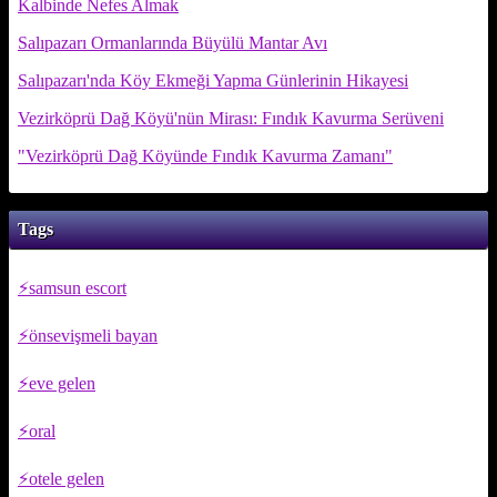
Kalbinde Nefes Almak
Salıpazarı Ormanlarında Büyülü Mantar Avı
Salıpazarı'nda Köy Ekmeği Yapma Günlerinin Hikayesi
Vezirköprü Dağ Köyü'nün Mirası: Fındık Kavurma Serüveni
"Vezirköprü Dağ Köyünde Fındık Kavurma Zamanı"
Tags
samsun escort
önsevişmeli bayan
eve gelen
oral
otele gelen