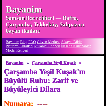
Bayanim
Samsun ilçe rehberi — Bafra,
Çarşamba, Tekkeköy, Salıpazarı
bayan ilanları
Bayanim
Blog
FAQ
Güven Merkezi
Şikayet Bildir
Platform Kuralları
Kullanıcı Rehberi
İlk Kez Kullananlar
Model Rehberi
Bayanim
»
Çarşamba Yeşil Kuşak
»
Çarşamba Yeşil Kuşak'ın
Büyülü Ruhu: Zarif ve
Büyüleyici Dilara
Numara:
----