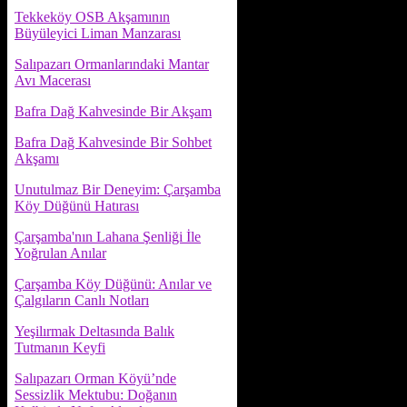
Tekkeköy OSB Akşamının
Büyüleyici Liman Manzarası
Salıpazarı Ormanlarındaki Mantar
Avı Macerası
Bafra Dağ Kahvesinde Bir Akşam
Bafra Dağ Kahvesinde Bir Sohbet
Akşamı
Unutulmaz Bir Deneyim: Çarşamba
Köy Düğünü Hatırası
Çarşamba'nın Lahana Şenliği İle
Yoğrulan Anılar
Çarşamba Köy Düğünü: Anılar ve
Çalgıların Canlı Notları
Yeşilırmak Deltasında Balık
Tutmanın Keyfi
Salıpazarı Orman Köyü’nde
Sessizlik Mektubu: Doğanın