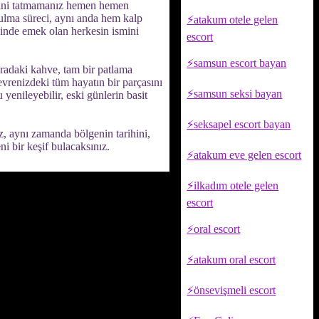
esini tatmamanız hemen hemen
rulma süreci, aynı anda hem kalp
atakum otele gelen
ecinde emek olan herkesin ismini
escort
samsun escort bayan
uradaki kahve, tam bir patlama
çevrenizdeki tüm hayatın bir parçasını
samsun seksi bayan
yenileyebilir, eski günlerin basit
seksapel escort bayan
, aynı zamanda bölgenin tarihini,
i bir keşif bulacaksınız.
atakum eve gelen escort
ilkadım otele gelen
escort
oral escort
atakum oral escort
önsevişmeli escort