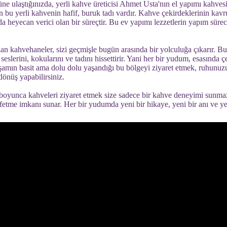
ne ulaştığınızda, yerli kahve üreticisi Ahmet Usta'nın el yapımı kahv
n bu yerli kahvenin hafif, buruk tadı vardır. Kahve çekirdeklerinin kav
 da heyecan verici olan bir süreçtir. Bu ev yapımı lezzetlerin yapım sür
an kahvehaneler, sizi geçmişle bugün arasında bir yolculuğa çıkarır. B
seslerini, kokularını ve tadını hissettirir. Yani her bir yudum, esasında 
yaşamın basit ama dolu dolu yaşandığı bu bölgeyi ziyaret etmek, ruhunuzu 
dönüş yapabilirsiniz.
boyunca kahveleri ziyaret etmek size sadece bir kahve deneyimi sunmaz
etme imkanı sunar. Her bir yudumda yeni bir hikaye, yeni bir anı ve yen