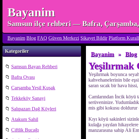
Bayanim
Samsun ilçe rehberi — Bafra, Çarşamba, 
Bayanim
Blog
FAQ
Güven Merkezi
Şikayet Bildir
Platform Kurall
Kategoriler
Bayanim
»
Blog
Yeşilırmak 
📁
Samsun Bayan Rehberi
Yeşilırmak boyunca seyahat
📁
Bafra Ovası
kahvehanelerinin bile eşsi
saran sıcak bir hava hissi,
📁
Çarşamba Yeşil Kuşak
Camlarından İncik köyü ta
📁
Tekkeköy Sanayi
serüveninize. Yudumladıkç
mis gibi kokusu doldurur e
📁
Salıpazarı Dağ Köyleri
Kıyı köyü sakinleri sizinl
📁
Atakum Sahil
kulağa yayılan hikayelere
📁
Çiftlik Bucağı
manzarasına sahip Ali Emm