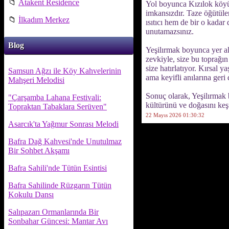
📁
Atakent Residence
Yol boyunca Kızılok köyü
imkansızdır. Taze öğütüle
📁
İlkadım Merkez
ısıtıcı hem de bir o kadar
unutamazsınız.
Blog
Yeşilırmak boyunca yer al
zevkiyle, size bu toprağın 
size hatırlatıyor. Kırsal 
Samsun Ağzı ile Köy Kahvelerinin
ama keyifli anılarına geri 
Mahşeri Melodisi
Sonuç olarak, Yeşilırmak 
"Çarşamba Lahana Festivali:
kültürünü ve doğasını keşf
Topraktan Tabaklara Serüven"
22 Mayıs 2026 01:30:32
Asarcık'ta Yağmur Sonrası Melodi
Bafra Dağ Kahvesi'nde Unutulmaz
Bir Sohbet Akşamı
Bafra Sahili'nde Tütün Esintisi
Bafra Sahilinde Rüzgarın Tütün
Kokulu Dansı
Salıpazarı Ormanlarında Bir
Sonbahar Güncesi: Mantar Avı