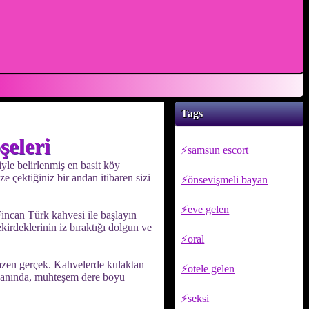
Tags
şeleri
samsun escort
yle belirlenmiş en basit köy
 çektiğiniz bir andan itibaren sizi
önsevişmeli bayan
eve gelen
Fincan Türk kahvesi ile başlayın
irdeklerinin iz bıraktığı dolgun ve
oral
 bazen gerçek. Kahvelerde kulaktan
otele gelen
n yanında, muhteşem dere boyu
seksi