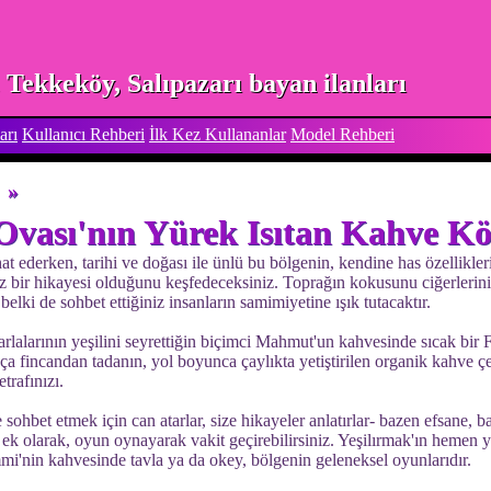
Tekkeköy, Salıpazarı bayan ilanları
arı
Kullanıcı Rehberi
İlk Kez Kullananlar
Model Rehberi
»
Ovası'nın Yürek Isıtan Kahve Kö
 ederken, tarihi ve doğası ile ünlü bu bölgenin, kendine has özellikleri
z bir hikayesi olduğunu keşfedeceksiniz. Toprağın kokusunu ciğerlerinize
 belki de sohbet ettiğiniz insanların samimiyetine ışık tutacaktır.
rlalarının yeşilini seyrettiğin biçimci Mahmut'un kahvesinde sıcak bir 
a fincandan tadanın, yol boyunca çaylıkta yetiştirilen organik kahve çek
trafınızı.
e sohbet etmek için can atarlar, size hikayeler anlatırlar- bazen efsane,
 ek olarak, oyun oynayarak vakit geçirebilirsiniz. Yeşilırmak'ın heme
i'nin kahvesinde tavla ya da okey, bölgenin geleneksel oyunlarıdır.