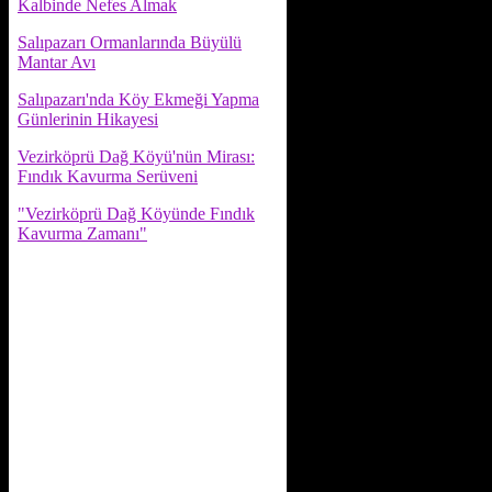
Kalbinde Nefes Almak
Salıpazarı Ormanlarında Büyülü
Mantar Avı
Salıpazarı'nda Köy Ekmeği Yapma
Günlerinin Hikayesi
Vezirköprü Dağ Köyü'nün Mirası:
Fındık Kavurma Serüveni
"Vezirköprü Dağ Köyünde Fındık
Kavurma Zamanı"