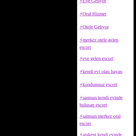
Eve Geliyor
Oral Hizmet
Otele Geliyor
merkez otele gelen
escort
eve gelen escort
kendi evi olan bayan
kondumsuz escort
samsun kendi evinde
buluşan escort
samsun merkez oral
escort
atakent kendi evinde