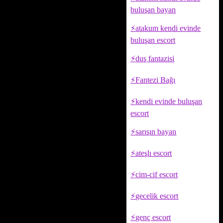
buluşan bayan
atakum kendi evinde
buluşan escort
duş fantazisi
Fantezi Bağı
kendi evinde buluşan
escort
sarışın bayan
ateşlı escort
cim-cif escort
gecelik escort
genç escort