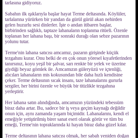
tarlasına gidiyoruz.
Sabahın ilk ışıklarıyla başlar hayat Terme deltasında. Köylüler,
tarlalarına yürürken bir yandan da gürül gürül akan nehirden
gelen huzurlu sesi dinlerler. İşte o andan itibaren başlar,
birbirinden sağlıklı, taptaze lahanaların toplanma ritüeli. Özenle
toplanan her lahana başı, bir sonraki durağı olan sebze pazarının
yolunu tutar.
Terme'nin lahana satıcısı amcamız, pazarın girişinde küçük
tezgahını kurar. Onu belki de en çok onun yöresel kıyafetlerinden
tanırsınız, koyu yeşil bir şalvar, sarı renkte bir yelek ve üzerine
giydiği beyaz gömlek ile. Amcamızın güleryüzü ve içtenliği,
alıcıları lahanaların mis kokusundan bile daha hızlı kendisine
çeker. Terme deltasının sıcak insanı, taze lahanalarını gururla
sergiler, her birini özenle ve büyük bir titizlikle tezgahına
yerleştirir.
Her lahana satın alındığında, amcamızın yüzündeki tebessüm
biraz daha artar. Bu, sadece bir iş veya geçim kaynağı değildir
onun için, aynı zamanda yaşam biçimidir. Lahanalarını, kendi el
emeğiyle yetiştirilmiş birer sanat eseri olarak görür ve tüm bu
emeği, Terme'nin topraklarında ki hayatı biraz daha güzel kılar.
Terme deltasının lahana satıcısı olmak, her sabah yeniden doğan