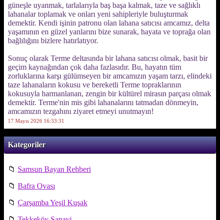
güneşle uyanmak, tarlalarıyla baş başa kalmak, taze ve sağlıklı
lahanalar toplamak ve onları yeni sahipleriyle buluşturmak
demektir. Kendi işinin patronu olan lahana satıcısı amcamız, delta
yaşamının en güzel yanlarını bize sunarak, hayata ve toprağa olan
bağlılığını bizlere hatırlatıyor.
Sonuç olarak Terme deltasında bir lahana satıcısı olmak, basit bir
geçim kaynağından çok daha fazlasıdır. Bu, hayatın tüm
zorluklarına karşı gülümseyen bir amcamızın yaşam tarzı, elindeki
taze lahanaların kokusu ve bereketli Terme topraklarının
kokusuyla harmanlanan, zengin bir kültürel mirasın parçası olmak
demektir. Terme'nin mis gibi lahanalarını tatmadan dönmeyin,
amcamızın tezgahını ziyaret etmeyi unutmayın!
17 Mayıs 2026 16:33:31
Kategoriler
📁
Samsun Bayan Rehberi
📁
Bafra Ovası
📁
Çarşamba Yeşil Kuşak
📁
Tekkeköy Sanayi