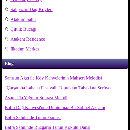
📁
Salıpazarı Dağ Köyleri
📁
Atakum Sahil
📁
Çiftlik Bucağı
📁
Atakent Residence
📁
İlkadım Merkez
Blog
Samsun Ağzı ile Köy Kahvelerinin Mahşeri Melodisi
"Çarşamba Lahana Festivali: Topraktan Tabaklara Serüven"
Asarcık'ta Yağmur Sonrası Melodi
Bafra Dağ Kahvesi'nde Unutulmaz Bir Sohbet Akşamı
Bafra Sahili'nde Tütün Esintisi
Bafra Sahilinde Rüzgarın Tütün Kokulu Dansı