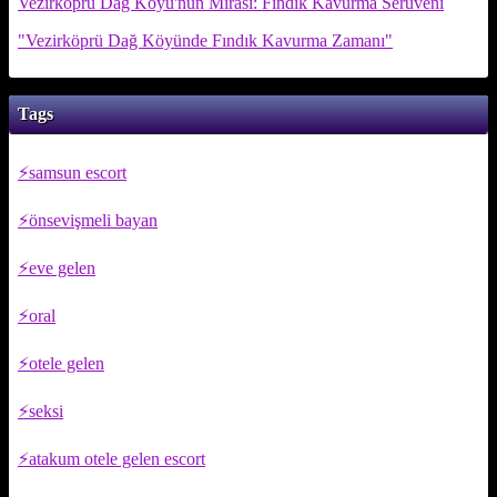
Vezirköprü Dağ Köyü'nün Mirası: Fındık Kavurma Serüveni
"Vezirköprü Dağ Köyünde Fındık Kavurma Zamanı"
Tags
samsun escort
önsevişmeli bayan
eve gelen
oral
otele gelen
seksi
atakum otele gelen escort