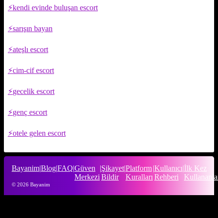
kendi evinde buluşan escort
sarışın bayan
ateşlı escort
cim-cif escort
gecelik escort
genç escort
otele gelen escort
Bayanim
|
Blog
|
FAQ
|
Güven
|
Şikayet
|
Platform
|
Kullanıcı
|
İlk Kez
Merkezi
Bildir
Kuralları
Rehberi
Kullananla
© 2026 Bayanim