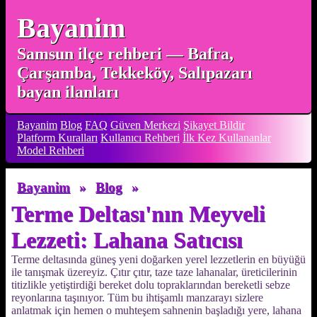
Bayanim
Samsun ilçe rehberi — Bafra,
Çarşamba, Tekkeköy, Salıpazarı
bayan ilanları
Bayanim
Blog
FAQ
Güven Merkezi
Şikayet Bildir
Platform Kuralları
Kullanıcı Rehberi
İlk Kez Kullananlar
Model Rehberi
Bayanim
»
Blog
»
Terme Deltası'nın Meyveli
Lezzeti: Lahana Satıcısı
Terme deltasında güneş yeni doğarken yerel lezzetlerin en büyüğü
ile tanışmak üzereyiz. Çıtır çıtır, taze taze lahanalar, üreticilerinin
titizlikle yetiştirdiği bereket dolu topraklarından bereketli sebze
reyonlarına taşınıyor. Tüm bu ihtişamlı manzarayı sizlere
anlatmak için hemen o muhteşem sahnenin başladığı yere, lahana