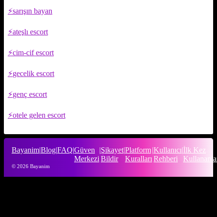
sarışın bayan
ateşlı escort
cim-cif escort
gecelik escort
genç escort
otele gelen escort
Bayanim
|
Blog
|
FAQ
|
Güven
|
Şikayet
|
Platform
|
Kullanıcı
|
İlk Kez
Merkezi
Bildir
Kuralları
Rehberi
Kullananla
© 2026 Bayanim