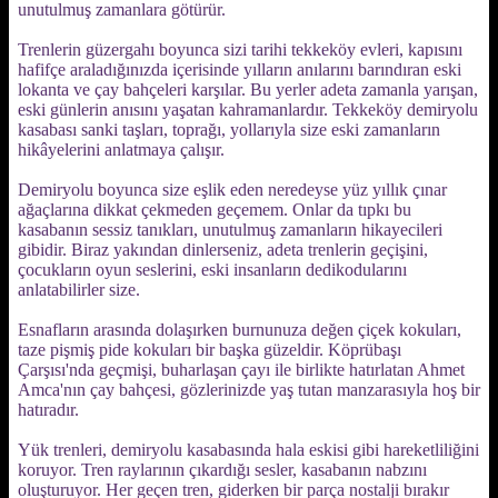
unutulmuş zamanlara götürür.
Trenlerin güzergahı boyunca sizi tarihi tekkeköy evleri, kapısını
hafifçe araladığınızda içerisinde yılların anılarını barındıran eski
lokanta ve çay bahçeleri karşılar. Bu yerler adeta zamanla yarışan,
eski günlerin anısını yaşatan kahramanlardır. Tekkeköy demiryolu
kasabası sanki taşları, toprağı, yollarıyla size eski zamanların
hikâyelerini anlatmaya çalışır.
Demiryolu boyunca size eşlik eden neredeyse yüz yıllık çınar
ağaçlarına dikkat çekmeden geçemem. Onlar da tıpkı bu
kasabanın sessiz tanıkları, unutulmuş zamanların hikayecileri
gibidir. Biraz yakından dinlerseniz, adeta trenlerin geçişini,
çocukların oyun seslerini, eski insanların dedikodularını
anlatabilirler size.
Esnafların arasında dolaşırken burnunuza değen çiçek kokuları,
taze pişmiş pide kokuları bir başka güzeldir. Köprübaşı
Çarşısı'nda geçmişi, buharlaşan çayı ile birlikte hatırlatan Ahmet
Amca'nın çay bahçesi, gözlerinizde yaş tutan manzarasıyla hoş bir
hatıradır.
Yük trenleri, demiryolu kasabasında hala eskisi gibi hareketliliğini
koruyor. Tren raylarının çıkardığı sesler, kasabanın nabzını
oluşturuyor. Her geçen tren, giderken bir parça nostalji bırakır