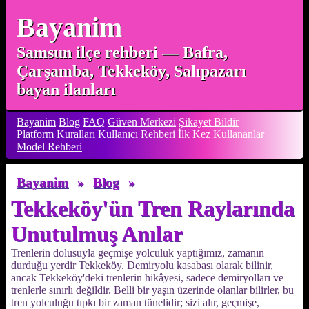
Bayanim
Samsun ilçe rehberi — Bafra,
Çarşamba, Tekkeköy, Salıpazarı
bayan ilanları
Bayanim
Blog
FAQ
Güven Merkezi
Şikayet Bildir
Platform Kuralları
Kullanıcı Rehberi
İlk Kez Kullananlar
Model Rehberi
Bayanim
»
Blog
»
Tekkeköy'ün Tren Raylarında
Unutulmuş Anılar
Trenlerin dolusuyla geçmişe yolculuk yaptığımız, zamanın
durduğu yerdir Tekkeköy. Demiryolu kasabası olarak bilinir,
ancak Tekkeköy'deki trenlerin hikâyesi, sadece demiryolları ve
trenlerle sınırlı değildir. Belli bir yaşın üzerinde olanlar bilirler, bu
tren yolculuğu tıpkı bir zaman tünelidir; sizi alır, geçmişe,