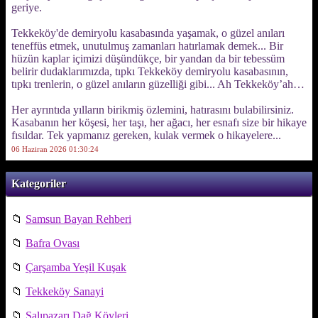
geriye.
Tekkeköy'de demiryolu kasabasında yaşamak, o güzel anıları
teneffüs etmek, unutulmuş zamanları hatırlamak demek... Bir
hüzün kaplar içimizi düşündükçe, bir yandan da bir tebessüm
belirir dudaklarımızda, tıpkı Tekkeköy demiryolu kasabasının,
tıpkı trenlerin, o güzel anıların güzelliği gibi... Ah Tekkeköy’ah…
Her ayrıntıda yılların birikmiş özlemini, hatırasını bulabilirsiniz.
Kasabanın her köşesi, her taşı, her ağacı, her esnafı size bir hikaye
fısıldar. Tek yapmanız gereken, kulak vermek o hikayelere...
06 Haziran 2026 01:30:24
Kategoriler
📁
Samsun Bayan Rehberi
📁
Bafra Ovası
📁
Çarşamba Yeşil Kuşak
📁
Tekkeköy Sanayi
📁
Salıpazarı Dağ Köyleri