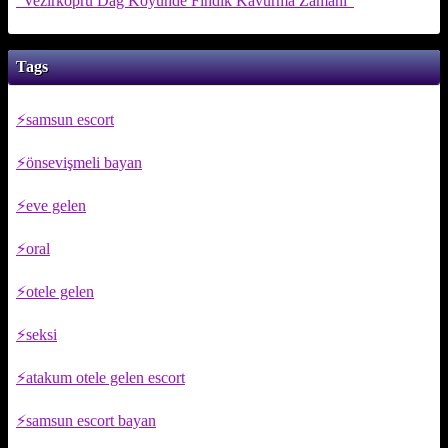
"Vezirköprü Dağ Köyünde Fındık Kavurma Zamanı"
Tags
samsun escort
önsevişmeli bayan
eve gelen
oral
otele gelen
seksi
atakum otele gelen escort
samsun escort bayan