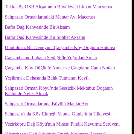
Tekkeköy OSB Akşamının Büyüleyici Liman Manzarası
Salıpazarı Ormanlarındaki Mantar Avı Macerası
Bafra Dağ Kahvesinde Bir Akşam
Bafra Dağ Kahvesinde Bir Sohbet Akşamı
Unutulmaz Bir Deneyim: Çarşamba Köy Düğünü Hatırası
Çarşamba'nın Lahana Şenliği İle Yoğrulan Anılar
Çarşamba Köy Düğünü: Anılar ve Çalgıların Canlı Notları
Yeşilırmak Deltasında Balık Tutmanın Keyfi
Salıpazarı Orman Köyü’nde Sessizlik Mektubu: Doğanın
Kalbinde Nefes Almak
Salıpazarı Ormanlarında Büyülü Mantar Avı
Salıpazarı'nda Köy Ekmeği Yapma Günlerinin Hikayesi
Vezirköprü Dağ Köyü'nün Mirası: Fındık Kavurma Serüveni