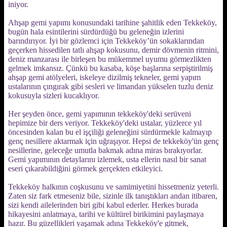
iniyor.
Ahşap gemi yapımı konusundaki tarihine şahitlik eden Tekkeköy,
bugün hala esintilerini sürdürdüğü bu geleneğin izlerini
barındırıyor. İyi bir gözlemci için Tekkeköy’ün sokaklarından
geçerken hissedilen tatlı ahşap kokusunu, demir dövmenin ritmini,
deniz manzarası ile birleşen bu mükemmel uyumu görmezlikten
gelmek imkansız. Çünkü bu kasaba, köşe başlarına serpiştirilmiş
ahşap gemi atölyeleri, iskeleye dizilmiş tekneler, gemi yapım
ustalarının çıngırak gibi sesleri ve limandan yükselen tuzlu deniz
kokusuyla sizleri kucaklıyor.
Her şeyden önce, gemi yapımının tekkeköy'deki serüveni
hepimize bir ders veriyor. Tekkeköy'deki ustalar, yüzlerce yıl
öncesinden kalan bu el işçiliği geleneğini sürdürmekle kalmayıp
genç nesillere aktarmak için uğraşıyor. Hepsi de tekkeköy'ün genç
nesillerine, geleceğe umutla bakmak adına miras bırakıyorlar.
Gemi yapımının detaylarını izlemek, usta ellerin nasıl bir sanat
eseri çıkarabildiğini görmek gerçekten etkileyici.
Tekkeköy halkının coşkusunu ve samimiyetini hissetmeniz yeterli.
Zaten siz fark etmeseniz bile, sizinle ilk tanıştıkları andan itibaren,
sizi kendi ailelerinden biri gibi kabul ederler. Herkes burada
hikayesini anlatmaya, tarihi ve kültürel birikimini paylaşmaya
hazır. Bu güzellikleri yaşamak adına Tekkeköy'e gitmek,