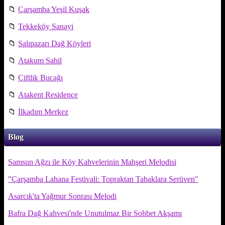
📁
Çarşamba Yeşil Kuşak
📁
Tekkeköy Sanayi
📁
Salıpazarı Dağ Köyleri
📁
Atakum Sahil
📁
Çiftlik Bucağı
📁
Atakent Residence
📁
İlkadım Merkez
Blog
Samsun Ağzı ile Köy Kahvelerinin Mahşeri Melodisi
"Çarşamba Lahana Festivali: Topraktan Tabaklara Serüven"
Asarcık'ta Yağmur Sonrası Melodi
Bafra Dağ Kahvesi'nde Unutulmaz Bir Sohbet Akşamı