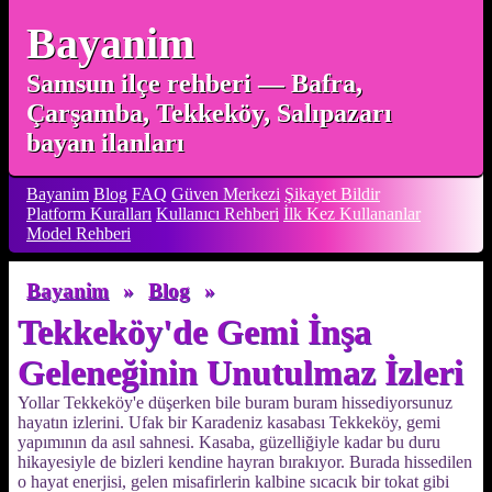
Bayanim
Samsun ilçe rehberi — Bafra,
Çarşamba, Tekkeköy, Salıpazarı
bayan ilanları
Bayanim
Blog
FAQ
Güven Merkezi
Şikayet Bildir
Platform Kuralları
Kullanıcı Rehberi
İlk Kez Kullananlar
Model Rehberi
Bayanim
»
Blog
»
Tekkeköy'de Gemi İnşa
Geleneğinin Unutulmaz İzleri
Yollar Tekkeköy'e düşerken bile buram buram hissediyorsunuz
hayatın izlerini. Ufak bir Karadeniz kasabası Tekkeköy, gemi
yapımının da asıl sahnesi. Kasaba, güzelliğiyle kadar bu duru
hikayesiyle de bizleri kendine hayran bırakıyor. Burada hissedilen
o hayat enerjisi, gelen misafirlerin kalbine sıcacık bir tokat gibi