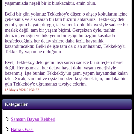
yaşamınızda neşeli bir iz bırakacaktır, emin olun.
Belki bir gün yolunuz Tekkeköy'e düşer, o ahşap kokularını içine
çekersiniz ve sizi saran bu tatlı huzuru anlarsınız. Tekkeköy'deki
gemi yapım hayatı; duygu, tat ve renk dolu hikayesiyle sadece bir
meslek değil, tam bir yaşam biçimi. Gerçekten öyle, tarihin,
denizin, emeğin ve hikayenin birleştiği bu özgün kasabada
keşfedeceğiniz her detay sizlere daha fazla hayranlık
kazandıracaktır. Belki de işte tam da o an anlarsınız, Tekkeköy'ü
Tekkeköy yapan ne olduğunu.
Evet, Tekkeköy'deki gemi inşa süreci sadece bir süreçten ibaret
değil. Her aşaması, her detayı hayat dolu, yaşam enerjisiyle
bezenmiş. İşte bunlar, Tekkeköy'ün gemi yapım hayatından kalan
izler. Sıcak, samimi ve eşsiz bu izleri keşfetmek için, mutlaka bir
gün Tekkeköy'e uğramanızı tavsiye ederim.
18 Mayıs 2026 01:30:22
Kategoriler
📁
Samsun Bayan Rehberi
📁
Bafra Ovası