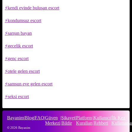
kendi evinde buluşan escort
kondumsuz escort
sarışın bayan
gecelik escort
genç escort
otele gelen escort
samsun eve gelen escort
seksi escort
Bayanim
|
Blog
|
FAQ
|
Güven
|
Şikayet
|
Platform
|
Kullanıcı
|
İlk Kez
Merkezi
Bildir
Kuralları
Rehberi
Kullananla
© 2026 Bayanim