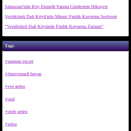
Salıpazarı'nda Köy Ekmeği Yapma Günlerinin Hikayesi
Vezirköprü Dağ Köyü'nün Mirası: Fındık Kavurma Serüveni
"Vezirköprü Dağ Köyünde Fındık Kavurma Zamanı"
Tags
samsun escort
önsevişmeli bayan
eve gelen
oral
otele gelen
seksi