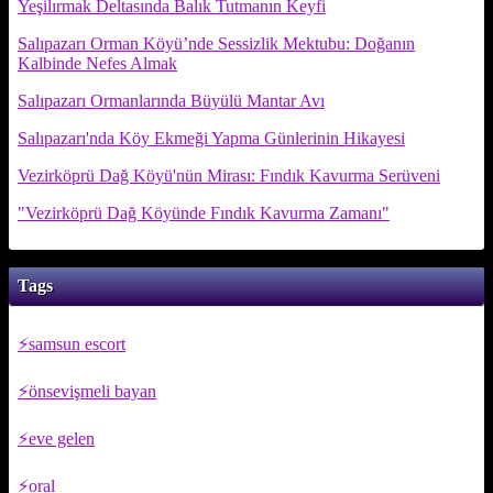
Yeşilırmak Deltasında Balık Tutmanın Keyfi
Salıpazarı Orman Köyü’nde Sessizlik Mektubu: Doğanın
Kalbinde Nefes Almak
Salıpazarı Ormanlarında Büyülü Mantar Avı
Salıpazarı'nda Köy Ekmeği Yapma Günlerinin Hikayesi
Vezirköprü Dağ Köyü'nün Mirası: Fındık Kavurma Serüveni
"Vezirköprü Dağ Köyünde Fındık Kavurma Zamanı"
Tags
samsun escort
önsevişmeli bayan
eve gelen
oral