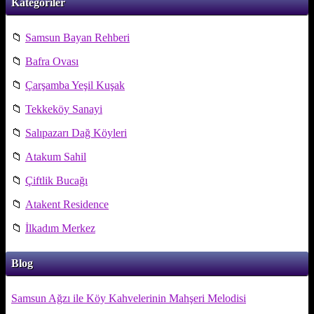
Kategoriler
📁
Samsun Bayan Rehberi
📁
Bafra Ovası
📁
Çarşamba Yeşil Kuşak
📁
Tekkeköy Sanayi
📁
Salıpazarı Dağ Köyleri
📁
Atakum Sahil
📁
Çiftlik Bucağı
📁
Atakent Residence
📁
İlkadım Merkez
Blog
Samsun Ağzı ile Köy Kahvelerinin Mahşeri Melodisi