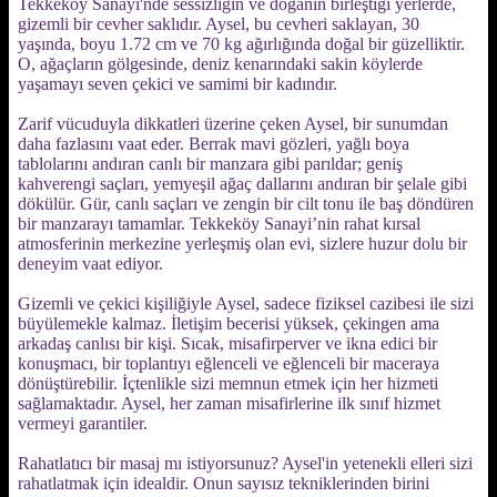
Tekkeköy Sanayi'nde sessizliğin ve doğanın birleştiği yerlerde,
gizemli bir cevher saklıdır. Aysel, bu cevheri saklayan, 30
yaşında, boyu 1.72 cm ve 70 kg ağırlığında doğal bir güzelliktir.
O, ağaçların gölgesinde, deniz kenarındaki sakin köylerde
yaşamayı seven çekici ve samimi bir kadındır.
Zarif vücuduyla dikkatleri üzerine çeken Aysel, bir sunumdan
daha fazlasını vaat eder. Berrak mavi gözleri, yağlı boya
tablolarını andıran canlı bir manzara gibi parıldar; geniş
kahverengi saçları, yemyeşil ağaç dallarını andıran bir şelale gibi
dökülür. Gür, canlı saçları ve zengin bir cilt tonu ile baş döndüren
bir manzarayı tamamlar. Tekkeköy Sanayi’nin rahat kırsal
atmosferinin merkezine yerleşmiş olan evi, sizlere huzur dolu bir
deneyim vaat ediyor.
Gizemli ve çekici kişiliğiyle Aysel, sadece fiziksel cazibesi ile sizi
büyülemekle kalmaz. İletişim becerisi yüksek, çekingen ama
arkadaş canlısı bir kişi. Sıcak, misafirperver ve ikna edici bir
konuşmacı, bir toplantıyı eğlenceli ve eğlenceli bir maceraya
dönüştürebilir. İçtenlikle sizi memnun etmek için her hizmeti
sağlamaktadır. Aysel, her zaman misafirlerine ilk sınıf hizmet
vermeyi garantiler.
Rahatlatıcı bir masaj mı istiyorsunuz? Aysel'in yetenekli elleri sizi
rahatlatmak için idealdir. Onun sayısız tekniklerinden birini