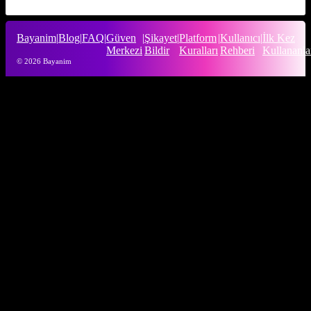
Bayanim
|
Blog
|
FAQ
|
Güven
|
Şikayet
|
Platform
|
Kullanıcı
|
İlk Kez
Merkezi
Bildir
Kuralları
Rehberi
Kullananla
© 2026 Bayanim