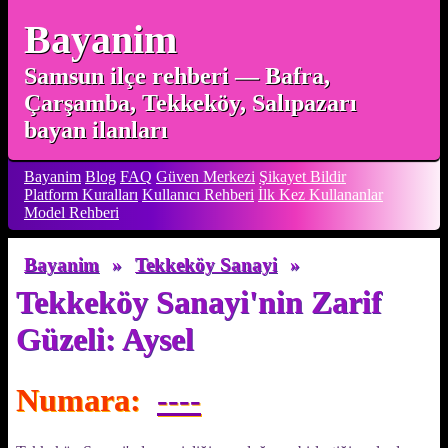
Bayanim
Samsun ilçe rehberi — Bafra,
Çarşamba, Tekkeköy, Salıpazarı
bayan ilanları
Bayanim
Blog
FAQ
Güven Merkezi
Şikayet Bildir
Platform Kuralları
Kullanıcı Rehberi
İlk Kez Kullananlar
Model Rehberi
Bayanim
»
Tekkeköy Sanayi
»
Tekkeköy Sanayi'nin Zarif
Güzeli: Aysel
Numara:
----