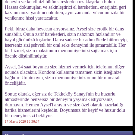
deneyin ve kendinizi bütün streslerden uzaklaşırken bulun.
Hassas dokunuşları ve sakinleştirici el hareketleri, enerjinizi geri
kazanmanıza yardımcı olurken, aynı zamanda vücudunuzda bir
yenilenme hissi yaratacaktır.
Peki, biraz daha heyecan arıyorsanız, Aysel size erotik bir dans
sunabilir. Onun zarif hareketleri, sizin nabzınızı hızlandırır ve
hayal gücünüzü kışkırtır. Dansı sadece bir adım ötede bitirmeyip,
isterseniz sizi şehvetli bir oral seks deneyimi ile şımartabilir. Her
bir hizmet, sizin maksimum memnuniyetinizi sağlamak için
özenle düşünülmüştür.
Aysel, 24 saat boyunca size hizmet vermek için telefonun diğer
ucunda olacaktır. Kondom kullanımı tamamen sizin isteğinize
bağlıdır. Unutmayın, sizin memnuniyetiniz onun bir numaralı
önceliğidir.
Sonuç olarak, eğer siz de Tekkeköy Sanayi'nin bu huzurlu
atmosferinde benzersiz bir deneyim yaşamak istiyorsanız,
durmayın. Hemen Aysel'i arayın ve size özel olarak hazırladığı
harika hizmetlerini keşfedin. Doyumsuz bir keyif ve huzur dolu
bir deneyim sizi bekliyor.
17 Mayıs 2026 16:36:37