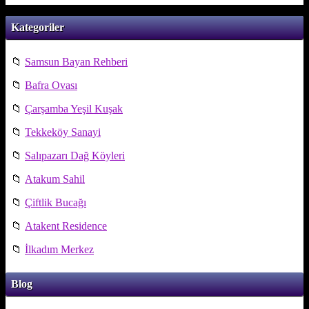
Kategoriler
📁
Samsun Bayan Rehberi
📁
Bafra Ovası
📁
Çarşamba Yeşil Kuşak
📁
Tekkeköy Sanayi
📁
Salıpazarı Dağ Köyleri
📁
Atakum Sahil
📁
Çiftlik Bucağı
📁
Atakent Residence
📁
İlkadım Merkez
Blog