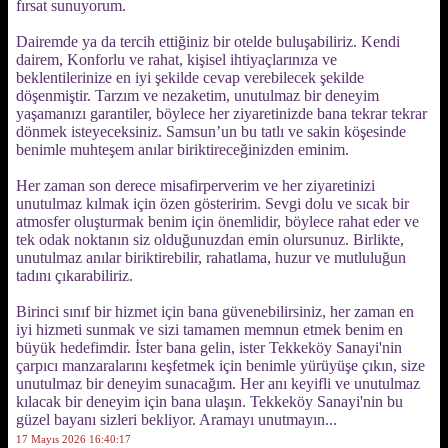
fırsat sunuyorum.
Dairemde ya da tercih ettiğiniz bir otelde buluşabiliriz. Kendi
dairem, Konforlu ve rahat, kişisel ihtiyaçlarınıza ve
beklentilerinize en iyi şekilde cevap verebilecek şekilde
döşenmiştir. Tarzım ve nezaketim, unutulmaz bir deneyim
yaşamanızı garantiler, böylece her ziyaretinizde bana tekrar tekrar
dönmek isteyeceksiniz. Samsun’un bu tatlı ve sakin köşesinde
benimle muhteşem anılar biriktireceğinizden eminim.
Her zaman son derece misafirperverim ve her ziyaretinizi
unutulmaz kılmak için özen gösteririm. Sevgi dolu ve sıcak bir
atmosfer oluşturmak benim için önemlidir, böylece rahat eder ve
tek odak noktanın siz olduğunuzdan emin olursunuz. Birlikte,
unutulmaz anılar biriktirebilir, rahatlama, huzur ve mutluluğun
tadını çıkarabiliriz.
Birinci sınıf bir hizmet için bana güvenebilirsiniz, her zaman en
iyi hizmeti sunmak ve sizi tamamen memnun etmek benim en
büyük hedefimdir. İster bana gelin, ister Tekkeköy Sanayi'nin
çarpıcı manzaralarını keşfetmek için benimle yürüyüşe çıkın, size
unutulmaz bir deneyim sunacağım. Her anı keyifli ve unutulmaz
kılacak bir deneyim için bana ulaşın. Tekkeköy Sanayi'nin bu
güzel bayanı sizleri bekliyor. Aramayı unutmayın...
17 Mayıs 2026 16:40:17