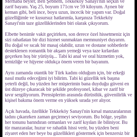
Merhaba beyler, Ben Şebnem, Tekkeköy Sanayi'nin seçkin ve
zarif bayanı. Yaş 25, boyum 171cm ve 59 kiloyum. Aynen bir
keman gibi, beli ince, boyu uzun, incecik bir yapım var. Doğal
güzelliğimle ve kusursuz hatlarımla, karşınıza Tekkeköy
Sanayi'nin taze güzelliklerinden biri olarak çıkıyorum.
Elbette benimle vakit geçirirken, son derece özel hissetmeniz için
sizi rahatlatan bir dizi hizmet sunmaktan memnuniyet duyarım.
Bu doğal ve sıcak bir masaj olabilir, uzun ve dostane sohbetlerle
desteklenen romantik bir akşam yemeği veya taze kırlardan
geçerken hoş bir yürüyüş... Tabi ki anal ve oral hizmetim yok,
temizliğe ve hijyene oldukça önem veren bir bayanım.
Aynı zamanda otantik bir Türk kadını olduğum için, bir erkeği
nasıl mutlu edeceğimi iyi bilirim. Tabi ki güzellik tek başına
yeterli değil, bu yüzden her müşterimin bana duyduğu güveni en
üst düzeye çıkaracak bir şekilde profesyonel, kibar ve zarif bir
tavır sergiliyorum. Prensiplerim arasında dürüstlük, güvenilirlik ve
kişisel bakıma önem verme en yüksek sırada yer alıyor.
Açık havada, özellikle Tekkeköy Sanayi'nin kırsal manzaralarının
tadını çıkarırken zaman geçirmeyi seviyorum. Bu bölge, yeşilin
her tonunu barındıran ormanları ve zarif kıyıları ile biliniyor. Bu
tür manzaralar, huzur ve rahatlık hissi verir, bu yüzden beni
ziyaret eden her beye bu güzellikleri göstermek için benzersiz bir