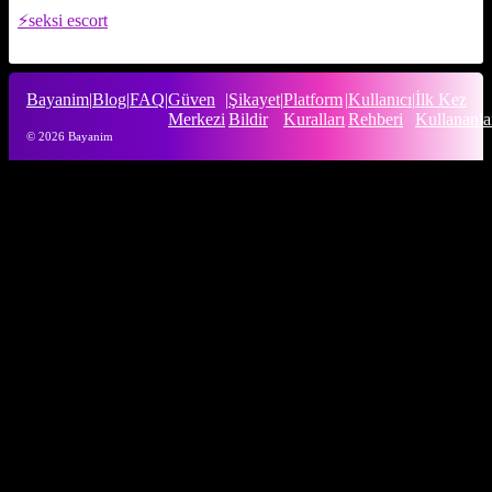
seksi escort
Bayanim
|
Blog
|
FAQ
|
Güven
|
Şikayet
|
Platform
|
Kullanıcı
|
İlk Kez
Merkezi
Bildir
Kuralları
Rehberi
Kullananla
© 2026 Bayanim