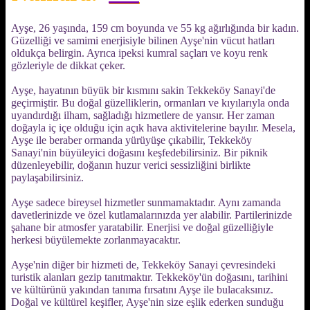
Ayşe, 26 yaşında, 159 cm boyunda ve 55 kg ağırlığında bir kadın.
Güzelliği ve samimi enerjisiyle bilinen Ayşe'nin vücut hatları
oldukça belirgin. Ayrıca ipeksi kumral saçları ve koyu renk
gözleriyle de dikkat çeker.
Ayşe, hayatının büyük bir kısmını sakin Tekkeköy Sanayi'de
geçirmiştir. Bu doğal güzelliklerin, ormanları ve kıyılarıyla onda
uyandırdığı ilham, sağladığı hizmetlere de yansır. Her zaman
doğayla iç içe olduğu için açık hava aktivitelerine bayılır. Mesela,
Ayşe ile beraber ormanda yürüyüşe çıkabilir, Tekkeköy
Sanayi'nin büyüleyici doğasını keşfedebilirsiniz. Bir piknik
düzenleyebilir, doğanın huzur verici sessizliğini birlikte
paylaşabilirsiniz.
Ayşe sadece bireysel hizmetler sunmamaktadır. Aynı zamanda
davetlerinizde ve özel kutlamalarınızda yer alabilir. Partilerinizde
şahane bir atmosfer yaratabilir. Enerjisi ve doğal güzelliğiyle
herkesi büyülemekte zorlanmayacaktır.
Ayşe'nin diğer bir hizmeti de, Tekkeköy Sanayi çevresindeki
turistik alanları gezip tanıtmaktır. Tekkeköy'ün doğasını, tarihini
ve kültürünü yakından tanıma fırsatını Ayşe ile bulacaksınız.
Doğal ve kültürel keşifler, Ayşe'nin size eşlik ederken sunduğu