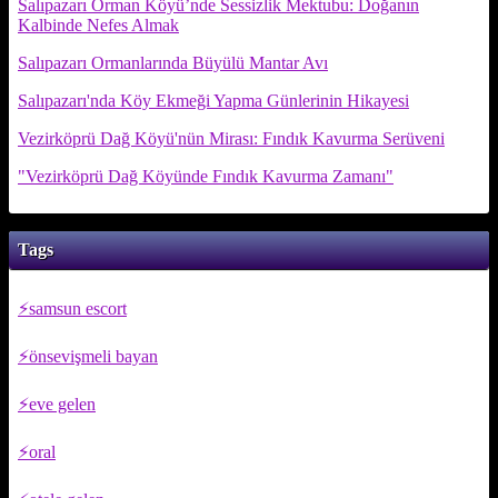
Salıpazarı Orman Köyü’nde Sessizlik Mektubu: Doğanın
Kalbinde Nefes Almak
Salıpazarı Ormanlarında Büyülü Mantar Avı
Salıpazarı'nda Köy Ekmeği Yapma Günlerinin Hikayesi
Vezirköprü Dağ Köyü'nün Mirası: Fındık Kavurma Serüveni
"Vezirköprü Dağ Köyünde Fındık Kavurma Zamanı"
Tags
samsun escort
önsevişmeli bayan
eve gelen
oral