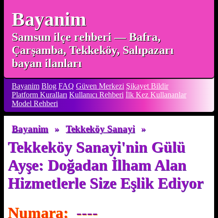
Bayanim
Samsun ilçe rehberi — Bafra,
Çarşamba, Tekkeköy, Salıpazarı
bayan ilanları
Bayanim
Blog
FAQ
Güven Merkezi
Şikayet Bildir
Platform Kuralları
Kullanıcı Rehberi
İlk Kez Kullananlar
Model Rehberi
Bayanim
»
Tekkeköy Sanayi
»
Tekkeköy Sanayi'nin Gülü
Ayşe: Doğadan İlham Alan
Hizmetlerle Size Eşlik Ediyor
Numara:
----