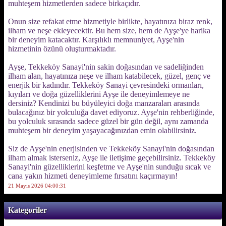
muhteşem hizmetlerden sadece birkaçıdır.
Onun size refakat etme hizmetiyle birlikte, hayatınıza biraz renk,
ilham ve neşe ekleyecektir. Bu hem size, hem de Ayşe'ye harika
bir deneyim katacaktır. Karşılıklı memnuniyet, Ayşe'nin
hizmetinin özünü oluşturmaktadır.
Ayşe, Tekkeköy Sanayi'nin sakin doğasından ve sadeliğinden
ilham alan, hayatınıza neşe ve ilham katabilecek, güzel, genç ve
enerjik bir kadındır. Tekkeköy Sanayi çevresindeki ormanları,
kıyıları ve doğa güzelliklerini Ayşe ile deneyimlemeye ne
dersiniz? Kendinizi bu büyüleyici doğa manzaraları arasında
bulacağınız bir yolculuğa davet ediyoruz. Ayşe'nin rehberliğinde,
bu yolculuk sırasında sadece güzel bir gün değil, aynı zamanda
muhteşem bir deneyim yaşayacağınızdan emin olabilirsiniz.
Siz de Ayşe'nin enerjisinden ve Tekkeköy Sanayi'nin doğasından
ilham almak isterseniz, Ayşe ile iletişime geçebilirsiniz. Tekkeköy
Sanayi'nin güzelliklerini keşfetme ve Ayşe'nin sunduğu sıcak ve
cana yakın hizmeti deneyimleme fırsatını kaçırmayın!
21 Mayıs 2026 04:00:31
Kategoriler