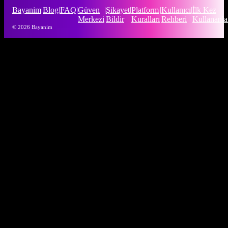
Bayanim
|
Blog
|
FAQ
|
Güven
|
Şikayet
|
Platform
|
Kullanıcı
|
İlk Kez
Merkezi
Bildir
Kuralları
Rehberi
Kullananla
© 2026 Bayanim