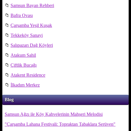
📁
Samsun Bayan Rehberi
📁
Bafra Ovası
📁
Çarşamba Yeşil Kuşak
📁
Tekkeköy Sanayi
📁
Salıpazarı Dağ Köyleri
📁
Atakum Sahil
📁
Çiftlik Bucağı
📁
Atakent Residence
📁
İlkadım Merkez
Blog
Samsun Ağzı ile Köy Kahvelerinin Mahşeri Melodisi
"Çarşamba Lahana Festivali: Topraktan Tabaklara Serüven"