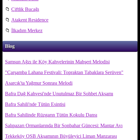
📁
Çiftlik Bucağı
📁
Atakent Residence
📁
İlkadım Merkez
Blog
Samsun Ağzı ile Köy Kahvelerinin Mahşeri Melodisi
"Çarşamba Lahana Festivali: Topraktan Tabaklara Serüven"
Asarcık'ta Yağmur Sonrası Melodi
Bafra Dağ Kahvesi'nde Unutulmaz Bir Sohbet Akşamı
Bafra Sahili'nde Tütün Esintisi
Bafra Sahilinde Rüzgarın Tütün Kokulu Dansı
Salıpazarı Ormanlarında Bir Sonbahar Güncesi: Mantar Avı
Tekkeköy OSB Akşamının Büyüleyici Liman Manzarası