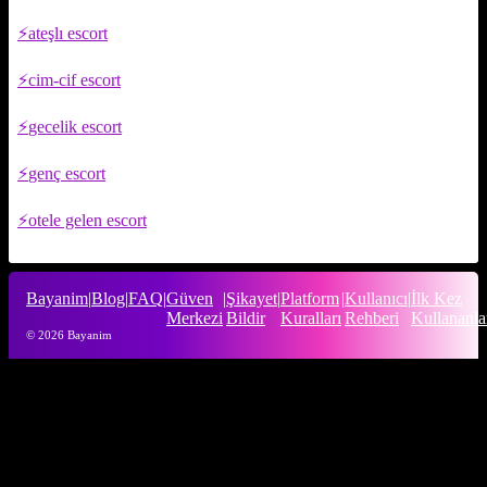
ateşlı escort
cim-cif escort
gecelik escort
genç escort
otele gelen escort
Bayanim
|
Blog
|
FAQ
|
Güven
|
Şikayet
|
Platform
|
Kullanıcı
|
İlk Kez
Merkezi
Bildir
Kuralları
Rehberi
Kullananla
© 2026 Bayanim