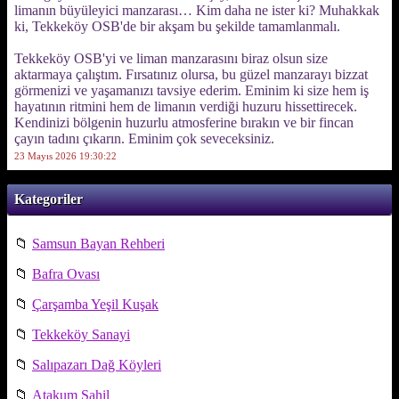
limanın büyüleyici manzarası… Kim daha ne ister ki? Muhakkak
ki, Tekkeköy OSB'de bir akşam bu şekilde tamamlanmalı.
Tekkeköy OSB'yi ve liman manzarasını biraz olsun size
aktarmaya çalıştım. Fırsatınız olursa, bu güzel manzarayı bizzat
görmenizi ve yaşamanızı tavsiye ederim. Eminim ki size hem iş
hayatının ritmini hem de limanın verdiği huzuru hissettirecek.
Kendinizi bölgenin huzurlu atmosferine bırakın ve bir fincan
çayın tadını çıkarın. Eminim çok seveceksiniz.
23 Mayıs 2026 19:30:22
Kategoriler
📁
Samsun Bayan Rehberi
📁
Bafra Ovası
📁
Çarşamba Yeşil Kuşak
📁
Tekkeköy Sanayi
📁
Salıpazarı Dağ Köyleri
📁
Atakum Sahil