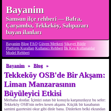
Bayanim
Samsun ilçe rehberi — Bafra,
Çarşamba, Tekkeköy, Salıpazarı
bayan ilanları
Bayanim
Blog
FAQ
Güven Merkezi
Şikayet Bildir
Platform Kuralları
Kullanıcı Rehberi
İlk Kez Kullananlar
Model Rehberi
Bayanim
»
Blog
»
Tekkeköy OSB'de Bir Akşam:
Liman Manzarasının
Büyüleyici Etkisi
Merhaba dostlar. İçimizi ısıtan bir konuyla karşınızdayız bu sefer:
Tekkeköy OSB'nin nefes kesen akşamı. Küçük bir kasabanın
samimi gazetesini okur gibi dinle bana. Dinlerken belki ekrandan