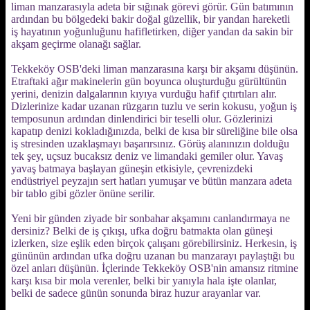
liman manzarasıyla adeta bir sığınak görevi görür. Gün batımının
ardından bu bölgedeki bakir doğal güzellik, bir yandan hareketli
iş hayatının yoğunluğunu hafifletirken, diğer yandan da sakin bir
akşam geçirme olanağı sağlar.
Tekkeköy OSB'deki liman manzarasına karşı bir akşamı düşünün.
Etraftaki ağır makinelerin gün boyunca oluşturduğu gürültünün
yerini, denizin dalgalarının kıyıya vurduğu hafif çıtırtıları alır.
Dizlerinize kadar uzanan rüzgarın tuzlu ve serin kokusu, yoğun iş
temposunun ardından dinlendirici bir teselli olur. Gözlerinizi
kapatıp denizi kokladığınızda, belki de kısa bir süreliğine bile olsa
iş stresinden uzaklaşmayı başarırsınız. Görüş alanınızın dolduğu
tek şey, uçsuz bucaksız deniz ve limandaki gemiler olur. Yavaş
yavaş batmaya başlayan güneşin etkisiyle, çevrenizdeki
endüstriyel peyzajın sert hatları yumuşar ve bütün manzara adeta
bir tablo gibi gözler önüne serilir.
Yeni bir günden ziyade bir sonbahar akşamını canlandırmaya ne
dersiniz? Belki de iş çıkışı, ufka doğru batmakta olan güneşi
izlerken, size eşlik eden birçok çalışanı görebilirsiniz. Herkesin, iş
gününün ardından ufka doğru uzanan bu manzarayı paylaştığı bu
özel anları düşünün. İçlerinde Tekkeköy OSB'nin amansız ritmine
karşı kısa bir mola verenler, belki bir yanıyla hala işte olanlar,
belki de sadece günün sonunda biraz huzur arayanlar var.