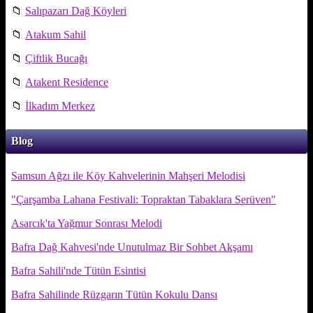
📁
Salıpazarı Dağ Köyleri
📁
Atakum Sahil
📁
Çiftlik Bucağı
📁
Atakent Residence
📁
İlkadım Merkez
Blog
Samsun Ağzı ile Köy Kahvelerinin Mahşeri Melodisi
"Çarşamba Lahana Festivali: Topraktan Tabaklara Serüven"
Asarcık'ta Yağmur Sonrası Melodi
Bafra Dağ Kahvesi'nde Unutulmaz Bir Sohbet Akşamı
Bafra Sahili'nde Tütün Esintisi
Bafra Sahilinde Rüzgarın Tütün Kokulu Dansı