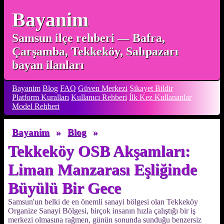
Bayanim
Samsun ilçe rehberi — Bafra,
Çarşamba, Tekkeköy, Salıpazarı
bayan ilanları
Bayanim
Blog
FAQ
Güven Merkezi
Şikayet Bildir
Platform Kuralları
Kullanıcı Rehberi
İlk Kez Kullananlar
Model Rehberi
Bayanim
»
Blog
»
Tekkeköy OSB Akşamları:
Liman Manzarası Eşliğinde
Büyülü Bir Gece
Samsun'un belki de en önemli sanayi bölgesi olan Tekkeköy
Organize Sanayi Bölgesi, birçok insanın hızla çalıştığı bir iş
merkezi olmasına rağmen, günün sonunda sunduğu benzersiz