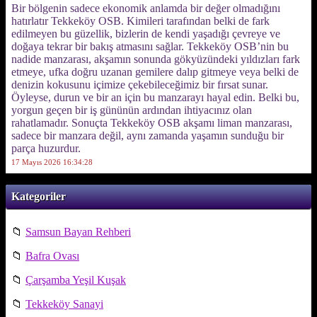
Bir bölgenin sadece ekonomik anlamda bir değer olmadığını
hatırlatır Tekkeköy OSB. Kimileri tarafından belki de fark
edilmeyen bu güzellik, bizlerin de kendi yaşadığı çevreye ve
doğaya tekrar bir bakış atmasını sağlar. Tekkeköy OSB’nin bu
nadide manzarası, akşamın sonunda gökyüzündeki yıldızları fark
etmeye, ufka doğru uzanan gemilere dalıp gitmeye veya belki de
denizin kokusunu içimize çekebileceğimiz bir fırsat sunar.
Öyleyse, durun ve bir an için bu manzarayı hayal edin. Belki bu,
yorgun geçen bir iş gününün ardından ihtiyacınız olan
rahatlamadır. Sonuçta Tekkeköy OSB akşamı liman manzarası,
sadece bir manzara değil, aynı zamanda yaşamın sunduğu bir
parça huzurdur.
17 Mayıs 2026 16:34:28
Kategoriler
📁
Samsun Bayan Rehberi
📁
Bafra Ovası
📁
Çarşamba Yeşil Kuşak
📁
Tekkeköy Sanayi