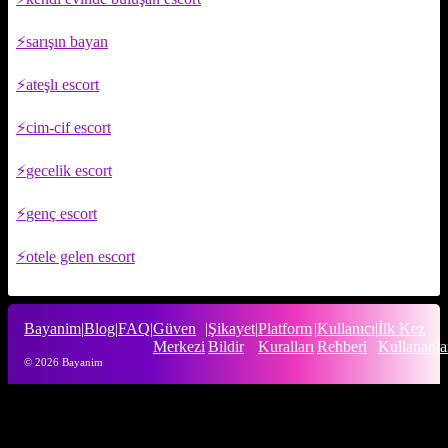
sarışın bayan
ateşlı escort
cim-cif escort
gecelik escort
genç escort
otele gelen escort
Bayanim
|
Blog
|
FAQ
|
Güven
|
Şikayet
|
Platform
|
Kullanıcı
|
İlk Kez
Merkezi
Bildir
Kuralları
Rehberi
Kullananla
© 2026 Bayanim