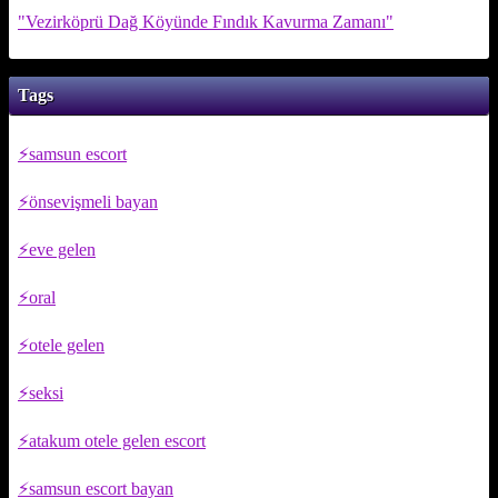
"Vezirköprü Dağ Köyünde Fındık Kavurma Zamanı"
Tags
samsun escort
önsevişmeli bayan
eve gelen
oral
otele gelen
seksi
atakum otele gelen escort
samsun escort bayan