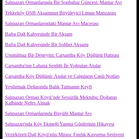
Salıpazarı Ormanlarında Bir Sonbahar Güncesi: Mantar Avı
Tekkeköy OSB Akşamının Büyüleyici Liman Manzarası
Salıpazarı Ormanlarındaki Mantar Avı Macerası
Bafra Dağ Kahvesinde Bir Akşam
Bafra Dağ Kahvesinde Bir Sohbet Akşamı
Unutulmaz Bir Deneyim: Çarşamba Köy Düğünü Hatırası
Çarşamba'nın Lahana Şenliği İle Yoğrulan Anılar
Çarşamba Köy Düğünü: Anılar ve Çalgıların Canlı Notları
Yeşilırmak Deltasında Balık Tutmanın Keyfi
Salıpazarı Orman Köyü’nde Sessizlik Mektubu: Doğanın
Kalbinde Nefes Almak
Salıpazarı Ormanlarında Büyülü Mantar Avı
Salıpazarı'nda Köy Ekmeği Yapma Günlerinin Hikayesi
Vezirköprü Dağ Köyü'nün Mirası: Fındık Kavurma Serüveni