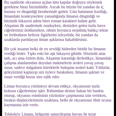
Bu saatlerde okyanusa açılan tüm kapılar doğruyu söylemek
gerekirse biraz hüzünlüdür. Ancak bu hüzün bir yandan da iç
huzuru ve dinginliği beraberinde getirir. Gün batımının kızıllığı,
limandaki konteynerlere yansıdığında limanın dinginliği ve
hüzünlü hikayesi adeta birer roman karakteri haline gelir.
Akşamın ilk saatlerinde oradayken, denizden gelen tuzlu hava
ciğerlerinizi doldururken, rıhtım boyunca serpilmiş balıkçı tekne
ve feribotların belirsiz figürlerini izleyebilir, bir yandan da
uzaklarda parıldayan liman ışıklarına bakabilirsiniz.
Bir çok insanın belki de en sevdiği hislerden biridir bu limanın
verdiği hisler. Tıpkı eski bir aşk hikayesi gibidir. Hüzünlü ama
tatlı, acı ama özlem dolu. Akşamın karanlığı ilerledikçe, limandaki
çalışma alanlarından duyulan makinelerin sesleri yavaş yavaş
susar, sadece dalgaların küreklerle buluşma sesleri kalır. Yıldızlar,
gökyüzünü kaplayıp sizi öylece bırakırken, limanın ışıkları ve
onun verdiği huzur size eşlik eder.
Liman boyunca yürümeye devam ettikçe, okyanusun tuzlu
kokusu ciğerlerinize işler. Rıhtımdan denize bakan bir bankta
oturup, okyanus esintisinin yüzünüze çarpmasına izin verirken,
bırakın düşüncelerinizin uzaklara, belki de okyanusun öbür ucuna
kaymasına izin verin.
Tekkeköy Limanı, bölgenin sanayileşmiş havası ile tezat