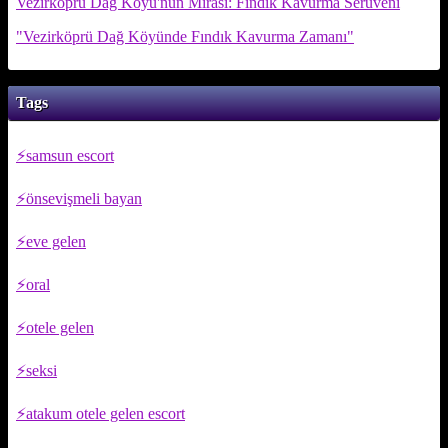
Vezirköprü Dağ Köyü'nün Mirası: Fındık Kavurma Serüveni
"Vezirköprü Dağ Köyünde Fındık Kavurma Zamanı"
Tags
samsun escort
önsevişmeli bayan
eve gelen
oral
otele gelen
seksi
atakum otele gelen escort