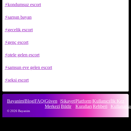
kondumsuz escort
sarışın bayan
gecelik escort
genç escort
otele gelen escort
samsun eve gelen escort
seksi escort
Bayanim
|
Blog
|
FAQ
|
Güven
|
Şikayet
|
Platform
|
Kullanıcı
|
İlk Kez
Merkezi
Bildir
Kuralları
Rehberi
Kullananla
© 2026 Bayanim