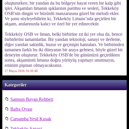
oluştururken, bir yandan da bu bölgeye hayat veren bir kalp gibi
işler. Akşamları limanın ışıklarının parıltısı ve sesleri, Tekkeköy
OSB'nin dingin ve hüzünlü manzarasına güzel bir melodi ekler.
Ve şunu söyleyebilirim ki, Tekkeköy Limanı’nda geçirilen bir
akşam, anılarınızda kalıcı ve özel bir yer edinecektir.
Tekkeköy OSB ve liman, belki birbirine zıt iki yer olsa da, bence
birbirlerini tamamlarlar. Bir yandan teknoloji, sanayi ve ilerleme,
diğer yandan sakinlik, huzur ve geçmişin hatıraları. Ve birbirinden
tamamen farklı bu iki dünyanın bir araya gelmesi, böyle güzel bir
deneyim oluşturur. Tekkeköy OSB'de bir gününüzü geçirdikten
sonra, akşamüstü limana doğru yürüyüş yapmayı unutmayın,
eminim pişman olmayacaksınız.
17 Mayıs 2026 16:30:48
Kategoriler
📁
Samsun Bayan Rehberi
📁
Bafra Ovası
📁
Çarşamba Yeşil Kuşak
📁
Tekkeköy Sanayi