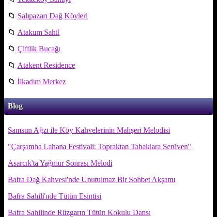
📁
Salıpazarı Dağ Köyleri
📁
Atakum Sahil
📁
Çiftlik Bucağı
📁
Atakent Residence
📁
İlkadım Merkez
Blog
Samsun Ağzı ile Köy Kahvelerinin Mahşeri Melodisi
"Çarşamba Lahana Festivali: Topraktan Tabaklara Serüven"
Asarcık'ta Yağmur Sonrası Melodi
Bafra Dağ Kahvesi'nde Unutulmaz Bir Sohbet Akşamı
Bafra Sahili'nde Tütün Esintisi
Bafra Sahilinde Rüzgarın Tütün Kokulu Dansı