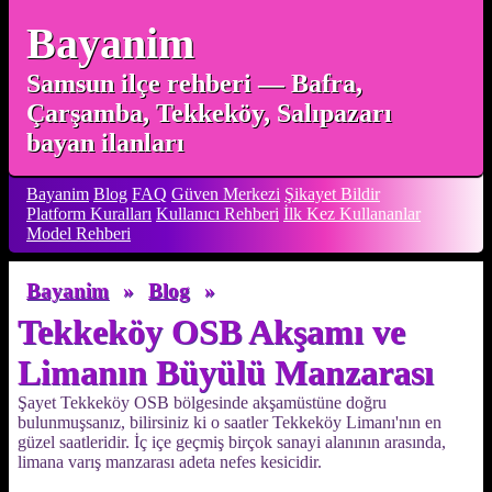
Bayanim
Samsun ilçe rehberi — Bafra,
Çarşamba, Tekkeköy, Salıpazarı
bayan ilanları
Bayanim
Blog
FAQ
Güven Merkezi
Şikayet Bildir
Platform Kuralları
Kullanıcı Rehberi
İlk Kez Kullananlar
Model Rehberi
Bayanim
»
Blog
»
Tekkeköy OSB Akşamı ve
Limanın Büyülü Manzarası
Şayet Tekkeköy OSB bölgesinde akşamüstüne doğru
bulunmuşsanız, bilirsiniz ki o saatler Tekkeköy Limanı'nın en
güzel saatleridir. İç içe geçmiş birçok sanayi alanının arasında,
limana varış manzarası adeta nefes kesicidir.