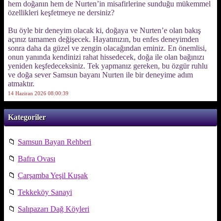
hem doğanın hem de Nurten’in misafirlerine sunduğu mükemmel
özellikleri keşfetmeye ne dersiniz?
Bu öyle bir deneyim olacak ki, doğaya ve Nurten’e olan bakış
açınız tamamen değişecek. Hayatınızın, bu enfes deneyimden
sonra daha da güzel ve zengin olacağından eminiz. En önemlisi,
onun yanında kendinizi rahat hissedecek, doğa ile olan bağınızı
yeniden keşfedeceksiniz. Tek yapmanız gereken, bu özgür ruhlu
ve doğa sever Samsun bayanı Nurten ile bir deneyime adım
atmaktır.
14 Haziran 2026 08:00:39
Kategoriler
📁
Samsun Bayan Rehberi
📁
Bafra Ovası
📁
Çarşamba Yeşil Kuşak
📁
Tekkeköy Sanayi
📁
Salıpazarı Dağ Köyleri