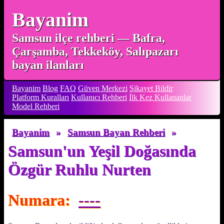
Bayanim
Samsun ilçe rehberi — Bafra,
Çarşamba, Tekkeköy, Salıpazarı
bayan ilanları
Bayanim
Blog
FAQ
Güven Merkezi
Şikayet Bildir
Platform Kuralları
Kullanıcı Rehberi
İlk Kez Kullananlar
Model Rehberi
Bayanim
»
Samsun Bayan Rehberi
»
Samsun'un Yeşil Doğasında
Özgür Ruhlu Nurten
Numara:
----