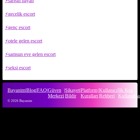
sarışın bayan
gecelik escort
genç escort
otele gelen escort
samsun eve gelen escort
seksi escort
Bayanim
|
Blog
|
FAQ
|
Güven
|
Şikayet
|
Platform
|
Kullanıcı
|
İlk Kez
Merkezi
Bildir
Kuralları
Rehberi
Kullananla
© 2026 Bayanim