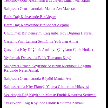
Tekkeköy OSB Akşamının Büyüleyici Liman Manzarası
Salıpazarı Ormanlarındaki Mantar Avı Macerası
Bafra Dağ Kahvesinde Bir Akşam
Bafra Dağ Kahvesinde Bir Sohbet Akşamı
Unutulmaz Bir Deneyim: Çarşamba Köy Düğünü Hatırası
Çarşamba'nın Lahana Şenliği İle Yoğrulan Anılar
Çarşamba Köy Düğünü: Anılar ve Çalgıların Canlı Notları
Yeşilırmak Deltasında Balık Tutmanın Keyfi
Salıpazarı Orman Köyü’nde Sessizlik Mektubu: Doğanın
Kalbinde Nefes Almak
Salıpazarı Ormanlarında Büyülü Mantar Avı
Salıpazarı'nda Köy Ekmeği Yapma Günlerinin Hikayesi
Vezirköprü Dağ Köyü'nün Mirası: Fındık Kavurma Serüveni
"Vezirköprü Dağ Köyünde Fındık Kavurma Zamanı"