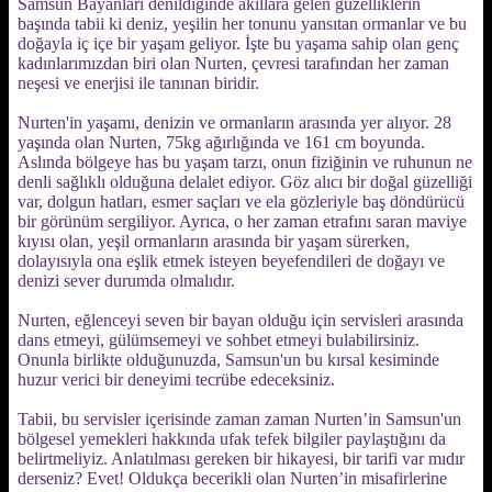
Samsun Bayanları denildiğinde akıllara gelen güzelliklerin
başında tabii ki deniz, yeşilin her tonunu yansıtan ormanlar ve bu
doğayla iç içe bir yaşam geliyor. İşte bu yaşama sahip olan genç
kadınlarımızdan biri olan Nurten, çevresi tarafından her zaman
neşesi ve enerjisi ile tanınan biridir.
Nurten'in yaşamı, denizin ve ormanların arasında yer alıyor. 28
yaşında olan Nurten, 75kg ağırlığında ve 161 cm boyunda.
Aslında bölgeye has bu yaşam tarzı, onun fiziğinin ve ruhunun ne
denli sağlıklı olduğuna delalet ediyor. Göz alıcı bir doğal güzelliği
var, dolgun hatları, esmer saçları ve ela gözleriyle baş döndürücü
bir görünüm sergiliyor. Ayrıca, o her zaman etrafını saran maviye
kıyısı olan, yeşil ormanların arasında bir yaşam sürerken,
dolayısıyla ona eşlik etmek isteyen beyefendileri de doğayı ve
denizi sever durumda olmalıdır.
Nurten, eğlenceyi seven bir bayan olduğu için servisleri arasında
dans etmeyi, gülümsemeyi ve sohbet etmeyi bulabilirsiniz.
Onunla birlikte olduğunuzda, Samsun'un bu kırsal kesiminde
huzur verici bir deneyimi tecrübe edeceksiniz.
Tabii, bu servisler içerisinde zaman zaman Nurten’in Samsun'un
bölgesel yemekleri hakkında ufak tefek bilgiler paylaştığını da
belirtmeliyiz. Anlatılması gereken bir hikayesi, bir tarifi var mıdır
derseniz? Evet! Oldukça becerikli olan Nurten’in misafirlerine