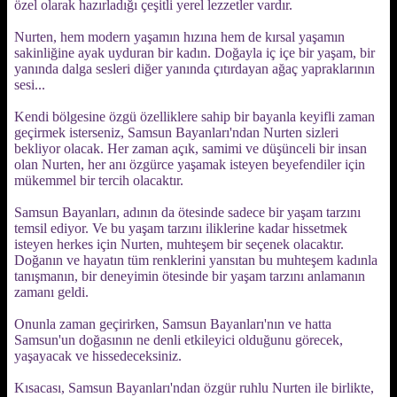
özel olarak hazırladığı çeşitli yerel lezzetler vardır.
Nurten, hem modern yaşamın hızına hem de kırsal yaşamın
sakinliğine ayak uyduran bir kadın. Doğayla iç içe bir yaşam, bir
yanında dalga sesleri diğer yanında çıtırdayan ağaç yapraklarının
sesi...
Kendi bölgesine özgü özelliklere sahip bir bayanla keyifli zaman
geçirmek isterseniz, Samsun Bayanları'ndan Nurten sizleri
bekliyor olacak. Her zaman açık, samimi ve düşünceli bir insan
olan Nurten, her anı özgürce yaşamak isteyen beyefendiler için
mükemmel bir tercih olacaktır.
Samsun Bayanları, adının da ötesinde sadece bir yaşam tarzını
temsil ediyor. Ve bu yaşam tarzını iliklerine kadar hissetmek
isteyen herkes için Nurten, muhteşem bir seçenek olacaktır.
Doğanın ve hayatın tüm renklerini yansıtan bu muhteşem kadınla
tanışmanın, bir deneyimin ötesinde bir yaşam tarzını anlamanın
zamanı geldi.
Onunla zaman geçirirken, Samsun Bayanları'nın ve hatta
Samsun'un doğasının ne denli etkileyici olduğunu görecek,
yaşayacak ve hissedeceksiniz.
Kısacası, Samsun Bayanları'ndan özgür ruhlu Nurten ile birlikte,