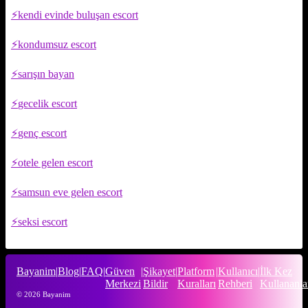
kendi evinde buluşan escort
kondumsuz escort
sarışın bayan
gecelik escort
genç escort
otele gelen escort
samsun eve gelen escort
seksi escort
Bayanim
|
Blog
|
FAQ
|
Güven
|
Şikayet
|
Platform
|
Kullanıcı
|
İlk Kez
Merkezi
Bildir
Kuralları
Rehberi
Kullananla
© 2026 Bayanim