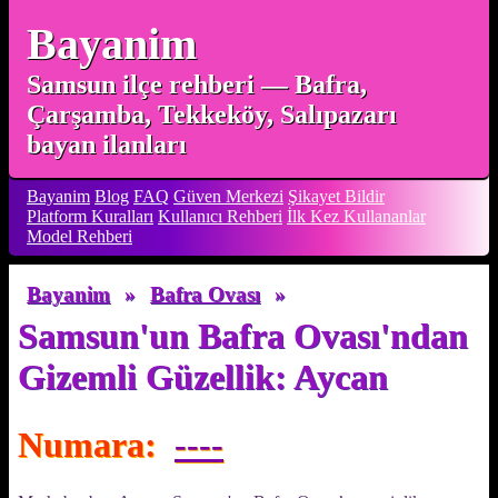
Bayanim
Samsun ilçe rehberi — Bafra,
Çarşamba, Tekkeköy, Salıpazarı
bayan ilanları
Bayanim
Blog
FAQ
Güven Merkezi
Şikayet Bildir
Platform Kuralları
Kullanıcı Rehberi
İlk Kez Kullananlar
Model Rehberi
Bayanim
»
Bafra Ovası
»
Samsun'un Bafra Ovası'ndan
Gizemli Güzellik: Aycan
Numara:
----