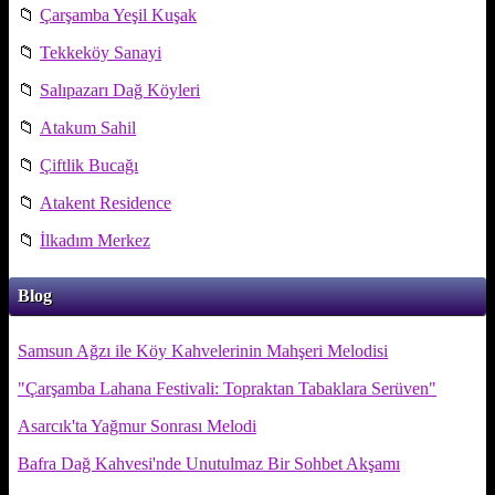
📁
Çarşamba Yeşil Kuşak
📁
Tekkeköy Sanayi
📁
Salıpazarı Dağ Köyleri
📁
Atakum Sahil
📁
Çiftlik Bucağı
📁
Atakent Residence
📁
İlkadım Merkez
Blog
Samsun Ağzı ile Köy Kahvelerinin Mahşeri Melodisi
"Çarşamba Lahana Festivali: Topraktan Tabaklara Serüven"
Asarcık'ta Yağmur Sonrası Melodi
Bafra Dağ Kahvesi'nde Unutulmaz Bir Sohbet Akşamı