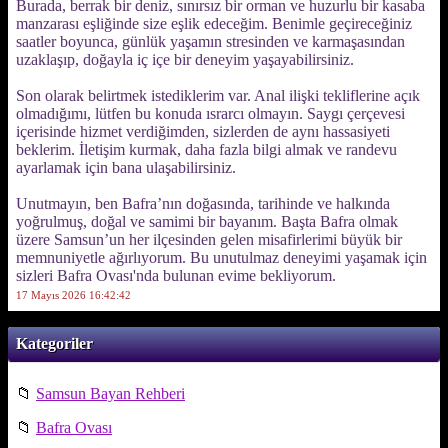
Burada, berrak bir deniz, sınırsız bir orman ve huzurlu bir kasaba
manzarası eşliğinde size eşlik edeceğim. Benimle geçireceğiniz
saatler boyunca, günlük yaşamın stresinden ve karmaşasından
uzaklaşıp, doğayla iç içe bir deneyim yaşayabilirsiniz.
Son olarak belirtmek istediklerim var. Anal ilişki tekliflerine açık
olmadığımı, lütfen bu konuda ısrarcı olmayın. Saygı çerçevesi
içerisinde hizmet verdiğimden, sizlerden de aynı hassasiyeti
beklerim. İletişim kurmak, daha fazla bilgi almak ve randevu
ayarlamak için bana ulaşabilirsiniz.
Unutmayın, ben Bafra’nın doğasında, tarihinde ve halkında
yoğrulmuş, doğal ve samimi bir bayanım. Başta Bafra olmak
üzere Samsun’un her ilçesinden gelen misafirlerimi büyük bir
memnuniyetle ağırlıyorum. Bu unutulmaz deneyimi yaşamak için
sizleri Bafra Ovası'nda bulunan evime bekliyorum.
17 Mayıs 2026 16:42:42
Kategoriler
📁
Samsun Bayan Rehberi
📁
Bafra Ovası