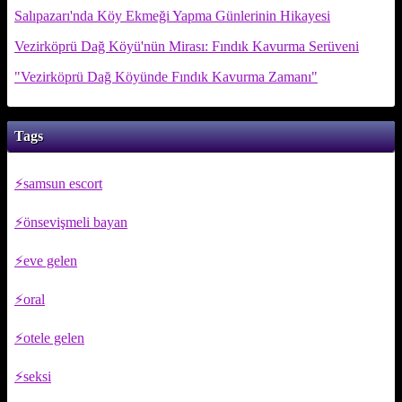
Salıpazarı'nda Köy Ekmeği Yapma Günlerinin Hikayesi
Vezirköprü Dağ Köyü'nün Mirası: Fındık Kavurma Serüveni
"Vezirköprü Dağ Köyünde Fındık Kavurma Zamanı"
Tags
samsun escort
önsevişmeli bayan
eve gelen
oral
otele gelen
seksi