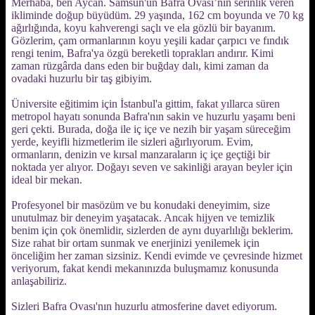
Merhaba, ben Aycan. Samsun'un Bafra Ovası’nın serinlik veren
ikliminde doğup büyüdüm. 29 yaşında, 162 cm boyunda ve 70 kg
ağırlığında, koyu kahverengi saçlı ve ela gözlü bir bayanım.
Gözlerim, çam ormanlarının koyu yeşili kadar çarpıcı ve fındık
rengi tenim, Bafra'ya özgü bereketli toprakları andırır. Kimi
zaman rüzgârda dans eden bir buğday dalı, kimi zaman da
ovadaki huzurlu bir taş gibiyim.
Üniversite eğitimim için İstanbul'a gittim, fakat yıllarca süren
metropol hayatı sonunda Bafra'nın sakin ve huzurlu yaşamı beni
geri çekti. Burada, doğa ile iç içe ve nezih bir yaşam süreceğim
yerde, keyifli hizmetlerim ile sizleri ağırlıyorum. Evim,
ormanların, denizin ve kırsal manzaraların iç içe geçtiği bir
noktada yer alıyor. Doğayı seven ve sakinliği arayan beyler için
ideal bir mekan.
Profesyonel bir masözüm ve bu konudaki deneyimim, size
unutulmaz bir deneyim yaşatacak. Ancak hijyen ve temizlik
benim için çok önemlidir, sizlerden de aynı duyarlılığı beklerim.
Size rahat bir ortam sunmak ve enerjinizi yenilemek için
önceliğim her zaman sizsiniz. Kendi evimde ve çevresinde hizmet
veriyorum, fakat kendi mekanınızda buluşmamız konusunda
anlaşabiliriz.
Sizleri Bafra Ovası'nın huzurlu atmosferine davet ediyorum.