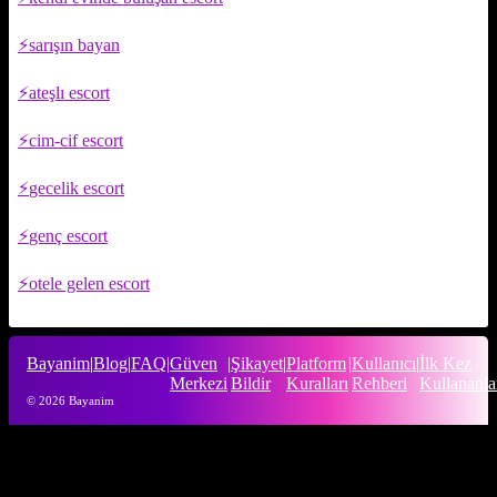
sarışın bayan
ateşlı escort
cim-cif escort
gecelik escort
genç escort
otele gelen escort
Bayanim
|
Blog
|
FAQ
|
Güven
|
Şikayet
|
Platform
|
Kullanıcı
|
İlk Kez
Merkezi
Bildir
Kuralları
Rehberi
Kullananla
© 2026 Bayanim