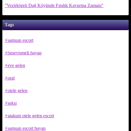
"Vezirköprü Dağ Köyünde Fındık Kavurma Zamanı"
Tags
samsun escort
önsevişmeli bayan
eve gelen
oral
otele gelen
seksi
atakum otele gelen escort
samsun escort bayan