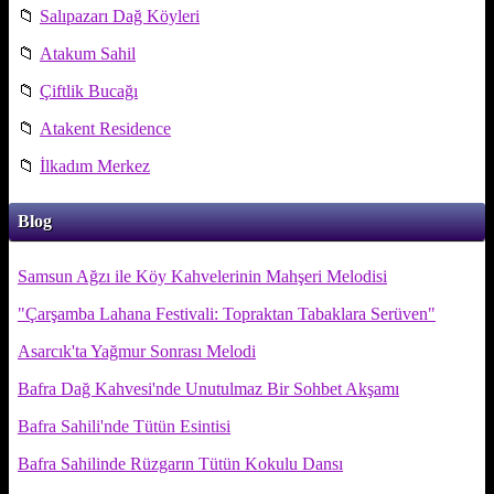
📁
Salıpazarı Dağ Köyleri
📁
Atakum Sahil
📁
Çiftlik Bucağı
📁
Atakent Residence
📁
İlkadım Merkez
Blog
Samsun Ağzı ile Köy Kahvelerinin Mahşeri Melodisi
"Çarşamba Lahana Festivali: Topraktan Tabaklara Serüven"
Asarcık'ta Yağmur Sonrası Melodi
Bafra Dağ Kahvesi'nde Unutulmaz Bir Sohbet Akşamı
Bafra Sahili'nde Tütün Esintisi
Bafra Sahilinde Rüzgarın Tütün Kokulu Dansı