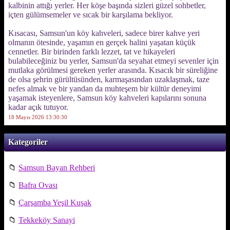
kalbinin attığı yerler. Her köşe başında sizleri güzel sohbetler,
içten gülümsemeler ve sıcak bir karşılama bekliyor.
Kısacası, Samsun'un köy kahveleri, sadece birer kahve yeri
olmanın ötesinde, yaşamın en gerçek halini yaşatan küçük
cennetler. Bir birinden farklı lezzet, tat ve hikayeleri
bulabileceğiniz bu yerler, Samsun'da seyahat etmeyi sevenler için
mutlaka görülmesi gereken yerler arasında. Kısacık bir süreliğine
de olsa şehrin gürültüsünden, karmaşasından uzaklaşmak, taze
nefes almak ve bir yandan da muhteşem bir kültür deneyimi
yaşamak isteyenlere, Samsun köy kahveleri kapılarını sonuna
kadar açık tutuyor.
18 Mayıs 2026 13:30:30
Kategoriler
📁
Samsun Bayan Rehberi
📁
Bafra Ovası
📁
Çarşamba Yeşil Kuşak
📁
Tekkeköy Sanayi