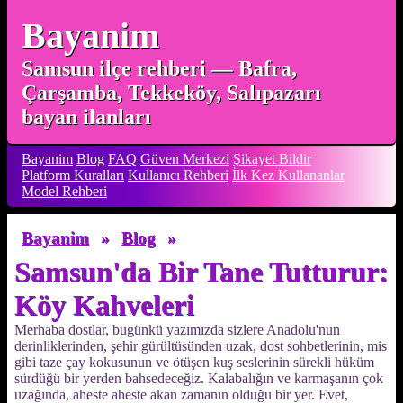
Bayanim
Samsun ilçe rehberi — Bafra,
Çarşamba, Tekkeköy, Salıpazarı
bayan ilanları
Bayanim
Blog
FAQ
Güven Merkezi
Şikayet Bildir
Platform Kuralları
Kullanıcı Rehberi
İlk Kez Kullananlar
Model Rehberi
Bayanim
»
Blog
»
Samsun'da Bir Tane Tutturur:
Köy Kahveleri
Merhaba dostlar, bugünkü yazımızda sizlere Anadolu'nun
derinliklerinden, şehir gürültüsünden uzak, dost sohbetlerinin, mis
gibi taze çay kokusunun ve ötüşen kuş seslerinin sürekli hüküm
sürdüğü bir yerden bahsedeceğiz. Kalabalığın ve karmaşanın çok
uzağında, aheste aheste akan zamanın olduğu bir yer. Evet,