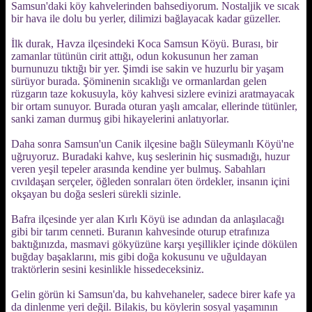
Samsun'daki köy kahvelerinden bahsediyorum. Nostaljik ve sıcak
bir hava ile dolu bu yerler, dilimizi bağlayacak kadar güzeller.
İlk durak, Havza ilçesindeki Koca Samsun Köyü. Burası, bir
zamanlar tütünün cirit attığı, odun kokusunun her zaman
burnunuzu tıktığı bir yer. Şimdi ise sakin ve huzurlu bir yaşam
sürüyor burada. Şöminenin sıcaklığı ve ormanlardan gelen
rüzgarın taze kokusuyla, köy kahvesi sizlere evinizi aratmayacak
bir ortam sunuyor. Burada oturan yaşlı amcalar, ellerinde tütünler,
sanki zaman durmuş gibi hikayelerini anlatıyorlar.
Daha sonra Samsun'un Canik ilçesine bağlı Süleymanlı Köyü'ne
uğruyoruz. Buradaki kahve, kuş seslerinin hiç susmadığı, huzur
veren yeşil tepeler arasında kendine yer bulmuş. Sabahları
cıvıldaşan serçeler, öğleden sonraları öten ördekler, insanın içini
okşayan bu doğa sesleri sürekli sizinle.
Bafra ilçesinde yer alan Kırlı Köyü ise adından da anlaşılacağı
gibi bir tarım cenneti. Buranın kahvesinde oturup etrafınıza
baktığınızda, masmavi gökyüzüne karşı yeşillikler içinde dökülen
buğday başaklarını, mis gibi doğa kokusunu ve uğuldayan
traktörlerin sesini kesinlikle hissedeceksiniz.
Gelin görün ki Samsun'da, bu kahvehaneler, sadece birer kafe ya
da dinlenme yeri değil. Bilakis, bu köylerin sosyal yaşamının