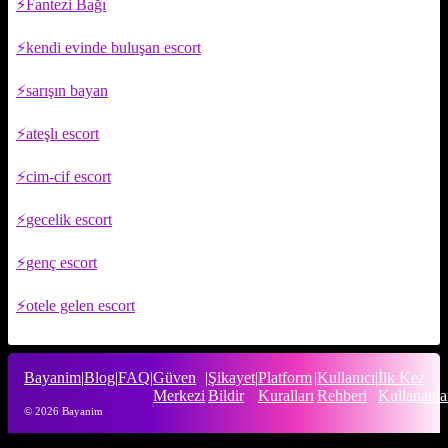
Fantezi Bağı
kendi evinde buluşan escort
sarışın bayan
ateşlı escort
cim-cif escort
gecelik escort
genç escort
otele gelen escort
Bayanim
|
Blog
|
FAQ
|
Güven
|
Şikayet
|
Platform
|
Kullanıcı
|
İlk Kez
Merkezi
Bildir
Kuralları
Rehberi
Kullananla
© 2026 Bayanim