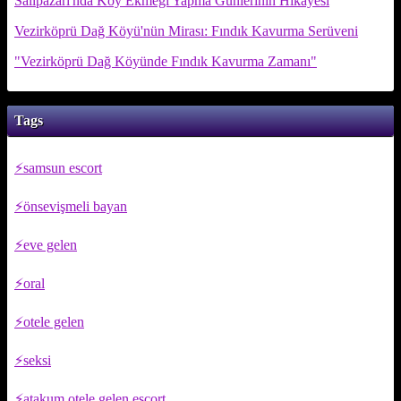
Salıpazarı'nda Köy Ekmeği Yapma Günlerinin Hikayesi
Vezirköprü Dağ Köyü'nün Mirası: Fındık Kavurma Serüveni
"Vezirköprü Dağ Köyünde Fındık Kavurma Zamanı"
Tags
samsun escort
önsevişmeli bayan
eve gelen
oral
otele gelen
seksi
atakum otele gelen escort