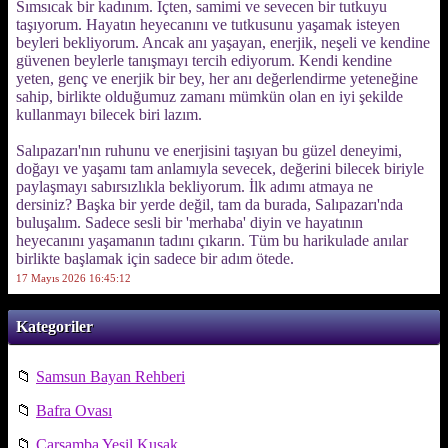
Sımsıcak bir kadınım. İçten, samimi ve sevecen bir tutkuyu
taşıyorum. Hayatın heyecanını ve tutkusunu yaşamak isteyen
beyleri bekliyorum. Ancak anı yaşayan, enerjik, neşeli ve kendine
güvenen beylerle tanışmayı tercih ediyorum. Kendi kendine
yeten, genç ve enerjik bir bey, her anı değerlendirme yeteneğine
sahip, birlikte olduğumuz zamanı mümkün olan en iyi şekilde
kullanmayı bilecek biri lazım.
Salıpazarı'nın ruhunu ve enerjisini taşıyan bu güzel deneyimi,
doğayı ve yaşamı tam anlamıyla sevecek, değerini bilecek biriyle
paylaşmayı sabırsızlıkla bekliyorum. İlk adımı atmaya ne
dersiniz? Başka bir yerde değil, tam da burada, Salıpazarı'nda
buluşalım. Sadece sesli bir 'merhaba' diyin ve hayatının
heyecanını yaşamanın tadını çıkarın. Tüm bu harikulade anılar
birlikte başlamak için sadece bir adım ötede.
17 Mayıs 2026 16:45:12
Kategoriler
📁
Samsun Bayan Rehberi
📁
Bafra Ovası
📁
Çarşamba Yeşil Kuşak