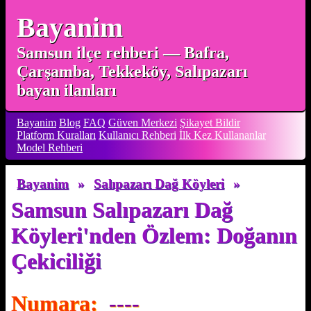
Bayanim
Samsun ilçe rehberi — Bafra,
Çarşamba, Tekkeköy, Salıpazarı
bayan ilanları
Bayanim
Blog
FAQ
Güven Merkezi
Şikayet Bildir
Platform Kuralları
Kullanıcı Rehberi
İlk Kez Kullananlar
Model Rehberi
Bayanim
»
Salıpazarı Dağ Köyleri
»
Samsun Salıpazarı Dağ
Köyleri'nden Özlem: Doğanın
Çekiciliği
Numara:
----