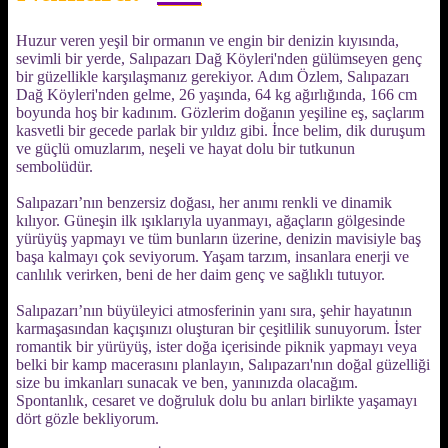
Huzur veren yeşil bir ormanın ve engin bir denizin kıyısında,
sevimli bir yerde, Salıpazarı Dağ Köyleri'nden gülümseyen genç
bir güzellikle karşılaşmanız gerekiyor. Adım Özlem, Salıpazarı
Dağ Köyleri'nden gelme, 26 yaşında, 64 kg ağırlığında, 166 cm
boyunda hoş bir kadınım. Gözlerim doğanın yeşiline eş, saçlarım
kasvetli bir gecede parlak bir yıldız gibi. İnce belim, dik duruşum
ve güçlü omuzlarım, neşeli ve hayat dolu bir tutkunun
sembolüdür.
Salıpazarı’nın benzersiz doğası, her anımı renkli ve dinamik
kılıyor. Güneşin ilk ışıklarıyla uyanmayı, ağaçların gölgesinde
yürüyüş yapmayı ve tüm bunların üzerine, denizin mavisiyle baş
başa kalmayı çok seviyorum. Yaşam tarzım, insanlara enerji ve
canlılık verirken, beni de her daim genç ve sağlıklı tutuyor.
Salıpazarı’nın büyüleyici atmosferinin yanı sıra, şehir hayatının
karmaşasından kaçışınızı oluşturan bir çeşitlilik sunuyorum. İster
romantik bir yürüyüş, ister doğa içerisinde piknik yapmayı veya
belki bir kamp macerasını planlayın, Salıpazarı'nın doğal güzelliği
size bu imkanları sunacak ve ben, yanınızda olacağım.
Spontanlık, cesaret ve doğruluk dolu bu anları birlikte yaşamayı
dört gözle bekliyorum.