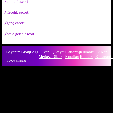
cim-cif escort
gecelik escort
genç escort
otele gelen escort
Bayanim
|
Blog
|
FAQ
|
Güven
|
Şikayet
|
Platform
|
Kullanıcı
|
İlk Kez
Merkezi
Bildir
Kuralları
Rehberi
Kullananla
© 2026 Bayanim