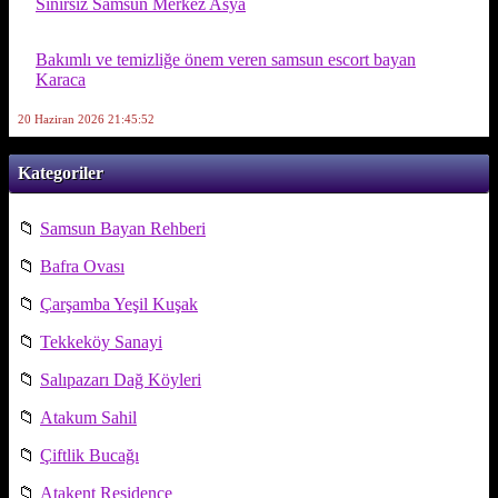
Sınırsız Samsun Merkez Asya
Bakımlı ve temizliğe önem veren samsun escort bayan
Karaca
20 Haziran 2026 21:45:52
Kategoriler
📁
Samsun Bayan Rehberi
📁
Bafra Ovası
📁
Çarşamba Yeşil Kuşak
📁
Tekkeköy Sanayi
📁
Salıpazarı Dağ Köyleri
📁
Atakum Sahil
📁
Çiftlik Bucağı
📁
Atakent Residence