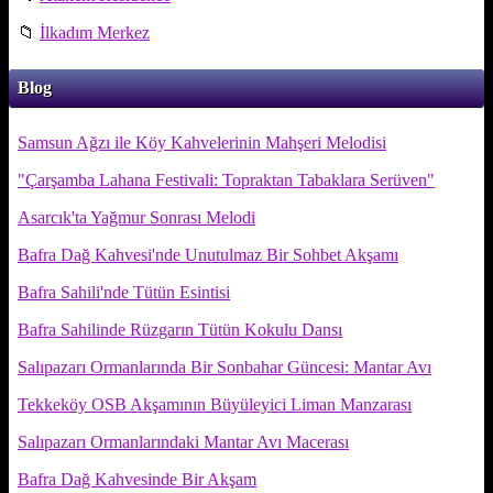
📁
İlkadım Merkez
Blog
Samsun Ağzı ile Köy Kahvelerinin Mahşeri Melodisi
"Çarşamba Lahana Festivali: Topraktan Tabaklara Serüven"
Asarcık'ta Yağmur Sonrası Melodi
Bafra Dağ Kahvesi'nde Unutulmaz Bir Sohbet Akşamı
Bafra Sahili'nde Tütün Esintisi
Bafra Sahilinde Rüzgarın Tütün Kokulu Dansı
Salıpazarı Ormanlarında Bir Sonbahar Güncesi: Mantar Avı
Tekkeköy OSB Akşamının Büyüleyici Liman Manzarası
Salıpazarı Ormanlarındaki Mantar Avı Macerası
Bafra Dağ Kahvesinde Bir Akşam