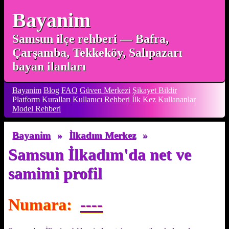
Bayanim
Samsun ilçe rehberi — Bafra,
Çarşamba, Tekkeköy, Salıpazarı
bayan ilanları
Bayanim
Blog
FAQ
Güven Merkezi
Şikayet Bildir
Platform Kuralları
Kullanıcı Rehberi
İlk Kez Kullananlar
Model Rehberi
Bayanim
»
İlkadım Merkez
»
Samsun İlkadım'da net ve
samimi profil
Numara:
----