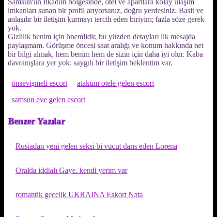
Samsun'un İlkadım bölgesinde, otel ve apartlara kolay ulaşım
imkanları sunan bir profil arıyorsanız, doğru yerdesiniz. Basit ve
anlaşılır bir iletişim kurmayı tercih eden biriyim; fazla söze gerek
yok.
Gizlilik benim için önemlidir, bu yüzden detayları ilk mesajda
paylaşmam. Görüşme öncesi saat aralığı ve konum hakkında net
bir bilgi almak, hem benim hem de sizin için daha iyi olur. Kaba
davranışlara yer yok; saygılı bir iletişim beklentim var.
önsevişmeli escort
atakum otele gelen escort
samsun eve gelen escort
Benzer Yazılar
Rusiadan yeni gelen seksi bi vucut dans eden Lorena
Oralda iddialı Gaye. kendi yerim var
romantik gecelik UKRAINA Eskort Nata