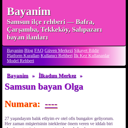
Bayanim
Samsun ilçe rehberi — Bafra,
Çarşamba, Tekkeköy, Salıpazarı
bayan ilanları
Bayanim
Blog
FAQ
Güven Merkezi
Şikayet Bildir
Platform Kuralları
Kullanıcı Rehberi
İlk Kez Kullananlar
Model Rehberi
Bayanim
»
İlkadım Merkez
»
Samsun bayan Olga
Numara:
----
27 yaşındayım balık etliyim ev otel ofis bungalov geliyorum.
Her zaman müşterisinin isteklerine önem veren ve iddalı biri