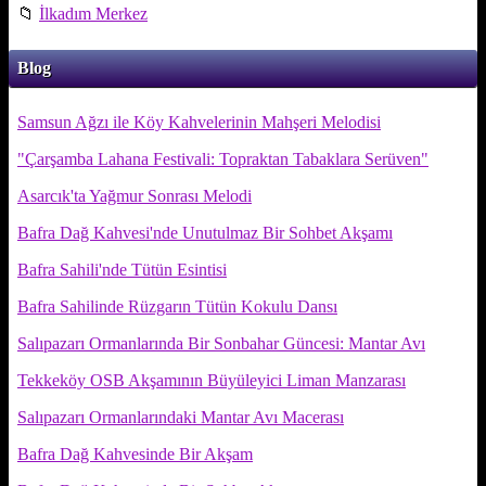
📁
İlkadım Merkez
Blog
Samsun Ağzı ile Köy Kahvelerinin Mahşeri Melodisi
"Çarşamba Lahana Festivali: Topraktan Tabaklara Serüven"
Asarcık'ta Yağmur Sonrası Melodi
Bafra Dağ Kahvesi'nde Unutulmaz Bir Sohbet Akşamı
Bafra Sahili'nde Tütün Esintisi
Bafra Sahilinde Rüzgarın Tütün Kokulu Dansı
Salıpazarı Ormanlarında Bir Sonbahar Güncesi: Mantar Avı
Tekkeköy OSB Akşamının Büyüleyici Liman Manzarası
Salıpazarı Ormanlarındaki Mantar Avı Macerası
Bafra Dağ Kahvesinde Bir Akşam