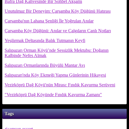
Bafra Dağ Kahvesinde Bir Sohbet Akşamı
Unutulmaz Bir Deneyim: Çarşamba Köy Düğünü Hatırası
Çarşamba'nın Lahana Şenliği İle Yoğrulan Anılar
Çarşamba Köy Düğünü: Anılar ve Çalgıların Canlı Notları
Yeşilırmak Deltasında Balık Tutmanın Keyfi
Salıpazarı Orman Köyü’nde Sessizlik Mektubu: Doğanın
Kalbinde Nefes Almak
Salıpazarı Ormanlarında Büyülü Mantar Avı
Salıpazarı'nda Köy Ekmeği Yapma Günlerinin Hikayesi
Vezirköprü Dağ Köyü'nün Mirası: Fındık Kavurma Serüveni
"Vezirköprü Dağ Köyünde Fındık Kavurma Zamanı"
Tags
samsun escort