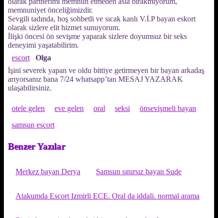
olarak partnerimi memnun etmeden asla bırakmıyorum,
memnuniyet önceliğimizdir.
Sevgili tadında, hoş sohbetli ve sıcak kanlı V.İ.P bayan eskort
olarak sizlere elit hizmet sunuyorum.
İlişki öncesi ön sevişme yaparak sizlere doyumsuz bir seks
deneyimi yaşatabilirim.
escort
Olga
İşini severek yapan ve oldu bittiye getirmeyen bir bayan arkadaş
arıyorsanız bana 7/24 whatsapp’tan MESAJ YAZARAK
ulaşabilirsiniz.
otele gelen
eve gelen
oral
seksi
önsevişmeli bayan
samsun escort
Benzer Yazılar
Merkez bayan Derya
Samsun sınırsız bayan Sude
Atakumda Escort Izmirli ECE. Oral da iddali. normal arama