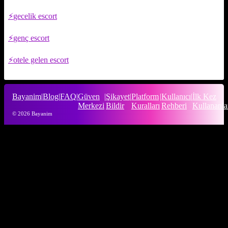
gecelik escort
genç escort
otele gelen escort
Bayanim
|
Blog
|
FAQ
|
Güven
|
Şikayet
|
Platform
|
Kullanıcı
|
İlk Kez
Merkezi
Bildir
Kuralları
Rehberi
Kullananla
© 2026 Bayanim