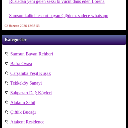
Rusiadan yeni gelen seksi bi vucut dans eden Lorena
Samsun kaliteli escort bayan Çiğdem. sadece whatsapp
02 Haziran 2026 12:35:53
Kategoriler
📁
Samsun Bayan Rehberi
📁
Bafra Ovası
📁
Çarşamba Yeşil Kuşak
📁
Tekkeköy Sanayi
📁
Salıpazarı Dağ Köyleri
📁
Atakum Sahil
📁
Çiftlik Bucağı
📁
Atakent Residence