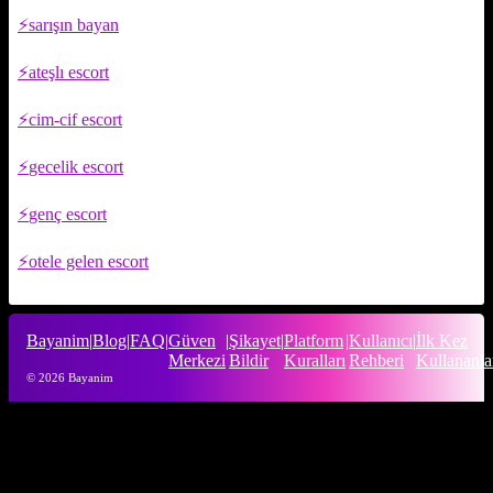
sarışın bayan
ateşlı escort
cim-cif escort
gecelik escort
genç escort
otele gelen escort
Bayanim
|
Blog
|
FAQ
|
Güven
|
Şikayet
|
Platform
|
Kullanıcı
|
İlk Kez
Merkezi
Bildir
Kuralları
Rehberi
Kullananla
© 2026 Bayanim