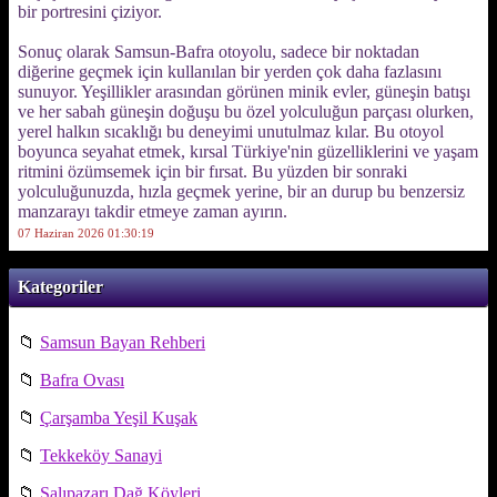
bir portresini çiziyor.
Sonuç olarak Samsun-Bafra otoyolu, sadece bir noktadan
diğerine geçmek için kullanılan bir yerden çok daha fazlasını
sunuyor. Yeşillikler arasından görünen minik evler, güneşin batışı
ve her sabah güneşin doğuşu bu özel yolculuğun parçası olurken,
yerel halkın sıcaklığı bu deneyimi unutulmaz kılar. Bu otoyol
boyunca seyahat etmek, kırsal Türkiye'nin güzelliklerini ve yaşam
ritmini özümsemek için bir fırsat. Bu yüzden bir sonraki
yolculuğunuzda, hızla geçmek yerine, bir an durup bu benzersiz
manzarayı takdir etmeye zaman ayırın.
07 Haziran 2026 01:30:19
Kategoriler
📁
Samsun Bayan Rehberi
📁
Bafra Ovası
📁
Çarşamba Yeşil Kuşak
📁
Tekkeköy Sanayi
📁
Salıpazarı Dağ Köyleri