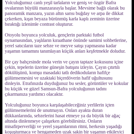
Yolculuğumuz canlı yeşil tarlaların ve geniş ve özgür Bafra
ovalarının büyülü manzarasıyla başlar. Mevsime bağlı olarak bu
panoramik manzara, yazın altın sarısı buğday ve arpa ile dikkat
çekerken, kışın beyaza bürünmüş karla kaplı zeminin üzerine
bıraktığı izlenimle contrast oluşturur.
Otoyolu boyunca yolculuk, gençlerin parktaki futbol
oynamasından, yaşlıların kıraathane önünde samimi sohbetlerine,
yerel satıcıların taze sebze ve meyve satışı yapmasına kadar
yaşamın tamamını tanımlayan küçük anları keşfetmekle doludur.
Bir çay bahçesinde mola verin ve çayın taptaze kokusunu içine
çekin, tepelerin üzerine güneşin batışını izleyin. Çayın çıtırtılı
dökülüşünü, komşu masadaki tatlı dedikoduların hafifçe
gülümsemesini ve uzaktaki biçerdöverin hafif uğultusunu
dinleyin. Etrafınızda duyduğunuz bu sesler, görüntüler ve kokular
bu küçük ve güzel Samsun-Bafra yolculuğunun tadını
çıkarmanıza yardımcı olacaktır.
Yolculuğunuz boyunca karşılaşabileceğiniz yerlilerin içten
gülümsemelerini de unutmayın. Onları ayakta duran
dükkanlarında, sebzelerini hasat etmeye ya da büyük bir ağaç
altında dinlenmeye çalışırken görebilirsiniz. Onların
misafirperverliği ve yerel yaşamlarının ritmi, herkesin yaşadığı
koşuşturmaca ve hengameden uzak sakin bir yaşamın etkileyici