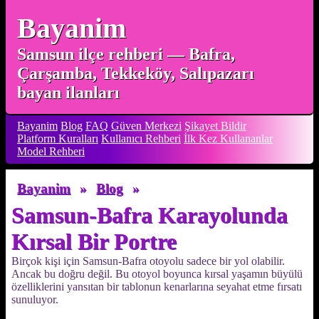
Bayanim
Samsun ilçe rehberi — Bafra,
Çarşamba, Tekkeköy, Salıpazarı
bayan ilanları
Bayanim
Blog
FAQ
Güven Merkezi
Şikayet Bildir
Platform Kuralları
Kullanıcı Rehberi
İlk Kez Kullananlar
Model Rehberi
Bayanim
»
Blog
»
Samsun-Bafra Karayolunda
Kırsal Bir Portre
Birçok kişi için Samsun-Bafra otoyolu sadece bir yol olabilir.
Ancak bu doğru değil. Bu otoyol boyunca kırsal yaşamın büyülü
özelliklerini yansıtan bir tablonun kenarlarına seyahat etme fırsatı
sunuluyor.