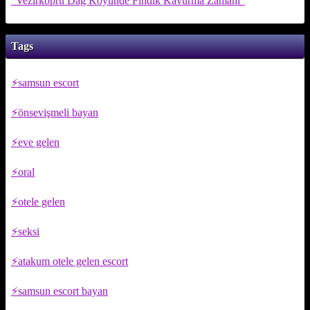
"Vezirköprü Dağ Köyünde Fındık Kavurma Zamanı"
Tags
samsun escort
önsevişmeli bayan
eve gelen
oral
otele gelen
seksi
atakum otele gelen escort
samsun escort bayan