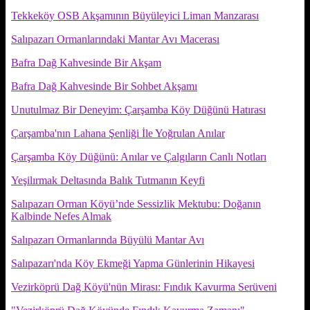
Tekkeköy OSB Akşamının Büyüleyici Liman Manzarası
Salıpazarı Ormanlarındaki Mantar Avı Macerası
Bafra Dağ Kahvesinde Bir Akşam
Bafra Dağ Kahvesinde Bir Sohbet Akşamı
Unutulmaz Bir Deneyim: Çarşamba Köy Düğünü Hatırası
Çarşamba'nın Lahana Şenliği İle Yoğrulan Anılar
Çarşamba Köy Düğünü: Anılar ve Çalgıların Canlı Notları
Yeşilırmak Deltasında Balık Tutmanın Keyfi
Salıpazarı Orman Köyü’nde Sessizlik Mektubu: Doğanın
Kalbinde Nefes Almak
Salıpazarı Ormanlarında Büyülü Mantar Avı
Salıpazarı'nda Köy Ekmeği Yapma Günlerinin Hikayesi
Vezirköprü Dağ Köyü'nün Mirası: Fındık Kavurma Serüveni