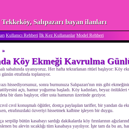
Tekkeköy, Salıpazarı bayan ilanları
arı
Kullanıcı Rehberi
İlk Kez Kullananlar
Model Rehberi
»
'nda Köy Ekmeği Kavrulma Günlü
 salı sabahında uyanıyoruz. Her hafta tekrarlanan ritüel başlıyor: Köy 
ü günün etrafında toplanıyor.
yazı hissediyorsunuz, sonra burnunuza Salıpazarı'nın mis gibi ekmeğini
atölyesini açtı, hamur yoğurma başladı. Köy kadınları, beyaz önlükleri v
Adeta bir dans başlıyor, eller usta hamurun üzerinde geziyor.
ıvıl cıvıl konuşmalı öğütler, dostça paylaşılan tarifler, bir yandan da e
ken, etrafınızdaki özveriyi hissetmek kalbine işleyen bir duygu.
a serpilip bütün kasabayı sardığı dakikalarda köy fırınlarının ağızları
lenen bu alevin sıcaklığı tüm kasabaya yayılıyor. İşte tam da bu an, ha