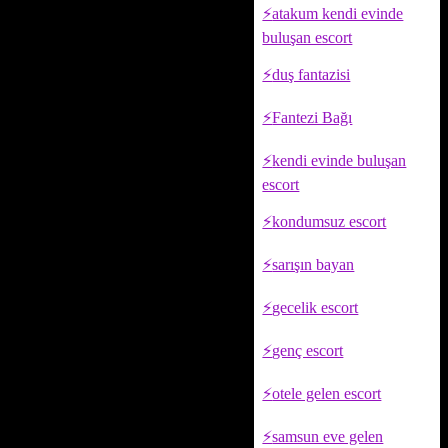
atakum kendi evinde
buluşan escort
duş fantazisi
Fantezi Bağı
kendi evinde buluşan
escort
kondumsuz escort
sarışın bayan
gecelik escort
genç escort
otele gelen escort
samsun eve gelen