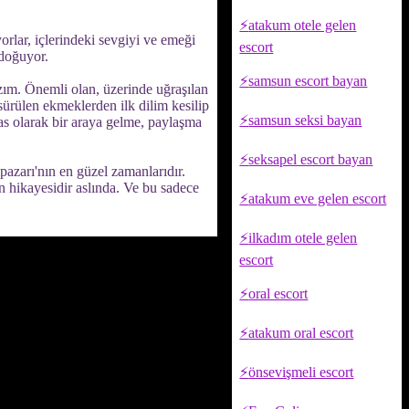
atakum otele gelen
rlar, içlerindeki sevgiyi ve emeği
escort
 doğuyor.
samsun escort bayan
azım. Önemli olan, üzerinde uğraşılan
 sürülen ekmeklerden ilk dilim kesilip
samsun seksi bayan
sas olarak bir araya gelme, paylaşma
seksapel escort bayan
pazarı'nın en güzel zamanlarıdır.
n hikayesidir aslında. Ve bu sadece
atakum eve gelen escort
ilkadım otele gelen
escort
oral escort
atakum oral escort
önsevişmeli escort