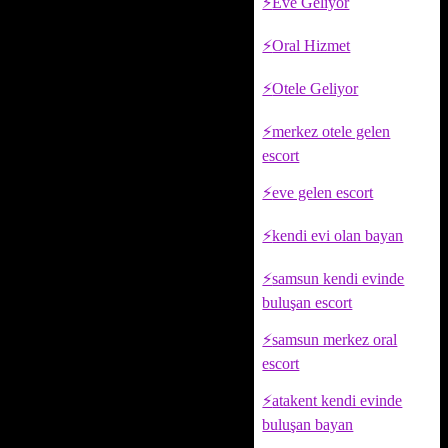
Eve Geliyor
Oral Hizmet
Otele Geliyor
merkez otele gelen
escort
eve gelen escort
kendi evi olan bayan
samsun kendi evinde
buluşan escort
samsun merkez oral
escort
atakent kendi evinde
buluşan bayan