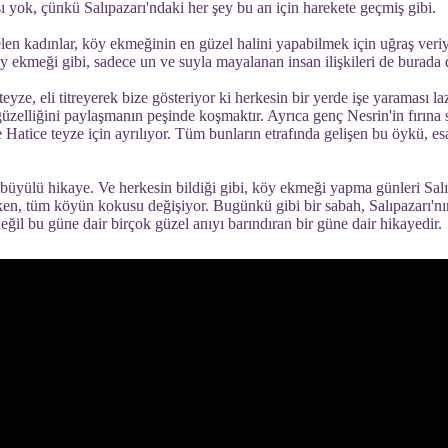
sı yok, çünkü Salıpazarı'ndaki her şey bu an için harekete geçmiş gibi.
len kadınlar, köy ekmeğinin en güzel halini yapabilmek için uğraş veriyo
öy ekmeği gibi, sadece un ve suyla mayalanan insan ilişkileri de burada
yze, eli titreyerek bize gösteriyor ki herkesin bir yerde işe yaraması l
n güzelliğini paylaşmanın peşinde koşmaktır. Ayrıca genç Nesrin'in fırına
de Hatice teyze için ayrılıyor. Tüm bunların etrafında gelişen bu öykü, e
 büyülü hikaye. Ve herkesin bildiği gibi, köy ekmeği yapma günleri Salı
rken, tüm köyün kokusu değişiyor. Bugünkü gibi bir sabah, Salıpazarı'nı
ğil bu güne dair birçok güzel anıyı barındıran bir güne dair hikayedir.