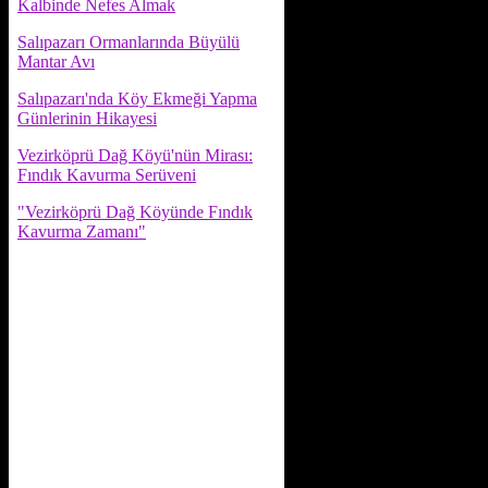
Kalbinde Nefes Almak
Salıpazarı Ormanlarında Büyülü
Mantar Avı
Salıpazarı'nda Köy Ekmeği Yapma
Günlerinin Hikayesi
Vezirköprü Dağ Köyü'nün Mirası:
Fındık Kavurma Serüveni
"Vezirköprü Dağ Köyünde Fındık
Kavurma Zamanı"