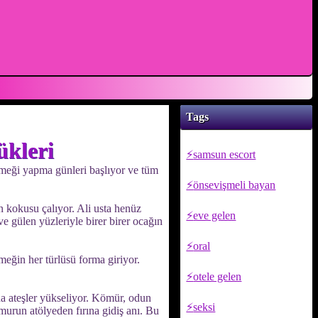
Tags
kleri
samsun escort
ekmeği yapma günleri başlıyor ve tüm
önsevişmeli bayan
n kokusu çalıyor. Ali usta henüz
eve gelen
e gülen yüzleriyle birer birer ocağın
oral
kmeğin her türlüsü forma giriyor.
otele gelen
nda ateşler yükseliyor. Kömür, odun
seksi
murun atölyeden fırına gidiş anı. Bu