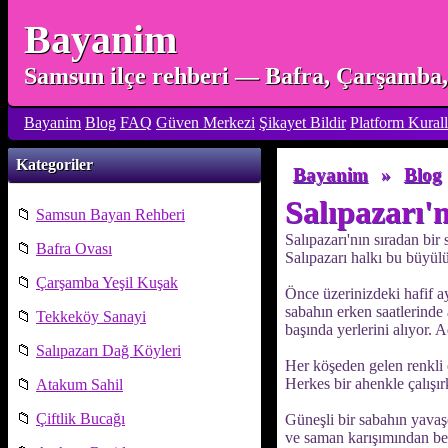
Bayanim
Samsun ilçe rehberi — Bafra, Çarşamba, 
Bayanim
Blog
FAQ
Güven Merkezi
Şikayet Bildir
Platform Kurall
Kategoriler
Bayanim
»
Blog
Salıpazarı
📁
Samsun Bayan Rehberi
Salıpazarı'nın sıradan bir
📁
Bafra Ovası
Salıpazarı halkı bu büyül
📁
Çarşamba Yeşil Kuşak
Önce üzerinizdeki hafif a
sabahın erken saatlerinde 
📁
Tekkeköy Sanayi
başında yerlerini alıyor. 
📁
Salıpazarı Dağ Köyleri
Her köşeden gelen renkli c
Herkes bir ahenkle çalışır
📁
Atakum Sahil
📁
Çiftlik Bucağı
Güneşli bir sabahın yavaşç
ve saman karışımından bes