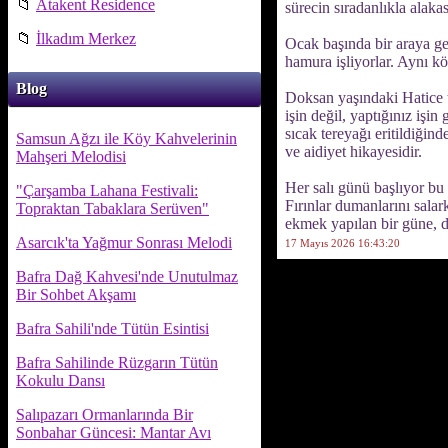
📁
Atakent Residence
sürecin sıradanlıkla alaka
📁
İlkadım Merkez
Ocak başında bir araya ge
hamura işliyorlar. Aynı k
Blog
Doksan yaşındaki Hatice te
işin değil, yaptığınız işi
sıcak tereyağı eritildiğin
Samsun Ağzı ile Köy Kahvelerinin
ve aidiyet hikayesidir.
Mahşeri Melodisi
Her salı günü başlıyor bu
"Çarşamba Lahana Festivali:
Fırınlar dumanlarını sala
Topraktan Tabaklara Serüven"
ekmek yapılan bir güne, de
Asarcık'ta Yağmur Sonrası Melodi
17 Mayıs 2026 16:43:20
Bafra Dağ Kahvesi'nde Unutulmaz
Bir Sohbet Akşamı
Bafra Sahili'nde Tütün Esintisi
Bafra Sahilinde Rüzgarın Tütün
Kokulu Dansı
Salıpazarı Ormanlarında Bir
Sonbahar Güncesi: Mantar Avı