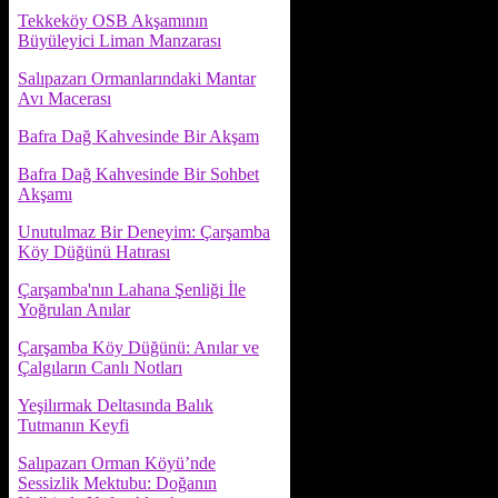
Tekkeköy OSB Akşamının
Büyüleyici Liman Manzarası
Salıpazarı Ormanlarındaki Mantar
Avı Macerası
Bafra Dağ Kahvesinde Bir Akşam
Bafra Dağ Kahvesinde Bir Sohbet
Akşamı
Unutulmaz Bir Deneyim: Çarşamba
Köy Düğünü Hatırası
Çarşamba'nın Lahana Şenliği İle
Yoğrulan Anılar
Çarşamba Köy Düğünü: Anılar ve
Çalgıların Canlı Notları
Yeşilırmak Deltasında Balık
Tutmanın Keyfi
Salıpazarı Orman Köyü’nde
Sessizlik Mektubu: Doğanın