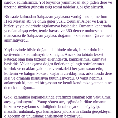
sürdük adımlarımızı. Yol boyunca yanımızdan akıp giden dere ve
üzerine süzülen güneşin ışığı resmi tablolar gibi göz alıcıydı.
Bir saate kalmadan Salıpazarı yaylasına vardığımızda, merhum
Hacı Mestan abi ve onun güler yüzlü torunları Alper ve Büşra
bizleri yayla evlerinde ağırlamaya başladılar. Ormanın kenarında
yer alan ahşap evler, temiz havası ve 360 derece muhteşem
manzarası ile Salıpazarı yaylası, doğanın bizlere sunduğu cenneti
anımsatıyordu.
Yayla evinde böyle doğanın kalbinde olmak, huzur dolu bir
serüvenin ilk adımlarıydı bizim için. Ancak bu tabiata lezzet
katacak olan hala bizlerin ellerindeydi, kamplarımızı kurmaya
başladık. Vakit akşama doğru ilerlerken çilingir sofralarımızı
kurduk ve ocakları yaktık, çevremizdeki her yanı saran etin,
köftenin ve balığın kokusu kuşların cıvıldaşması, arka fonda dere
sesi ve ormanın hışırtısıyla bütünleşiyordu. O vakit hepimiz
anlamıştık ki, naturel bir yaşantı ve kendi kendimize yetmenin ne
demek olduğunu...
Gök, karanlıkla kaplandığında etrafımızı ısınmak için yaktığımız
ateş aydınlatıyordu. Yanıp sönen ateş ışığında birlikte olmanın
huzuru ve yaylanın sakinliğinde beraber şarkılar söyleyip,
masallar anlatmak, göz kamaştırıcı yıldızların altında gerçekleşen
o gecenin en unutulmaz anılarından bazılarıydı.