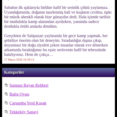
Sabahın ilk ışıklarıyla birlikte hafif bir serinlik çöktü yaylamıza.
Uyandığımızda, doğanın tazelenmiş hali ve kuşların cıvıltısı, tıpkı
bir müzik ahenkli olarak bize günaydın dedi. Hala içimde tarifsiz
bir mutlulukla kamp alanından ayrılırken, yanımda sadece
dostlukla örülü anılarla döndüm.
Gerçekten de Salıpazarı yaylasında bir gece kamp yapmak, her
şehirliye önerim olan bir deneyim. Sıradanlığın dışına çıkıp,
doyumsuz bir doğa ziyafeti çeken insanlar olarak eve dönerken
arkamızda bıraktığımız bu eşsiz serüvenin hafif bir tebessümle
hatırlıyoruz. Hem de çokça…
17 Mayıs 2026 16:39:13
Kategoriler
📁
Samsun Bayan Rehberi
📁
Bafra Ovası
📁
Çarşamba Yeşil Kuşak
📁
Tekkeköy Sanayi