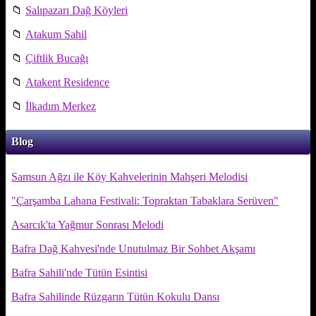
📁
Salıpazarı Dağ Köyleri
📁
Atakum Sahil
📁
Çiftlik Bucağı
📁
Atakent Residence
📁
İlkadım Merkez
Blog
Samsun Ağzı ile Köy Kahvelerinin Mahşeri Melodisi
"Çarşamba Lahana Festivali: Topraktan Tabaklara Serüven"
Asarcık'ta Yağmur Sonrası Melodi
Bafra Dağ Kahvesi'nde Unutulmaz Bir Sohbet Akşamı
Bafra Sahili'nde Tütün Esintisi
Bafra Sahilinde Rüzgarın Tütün Kokulu Dansı