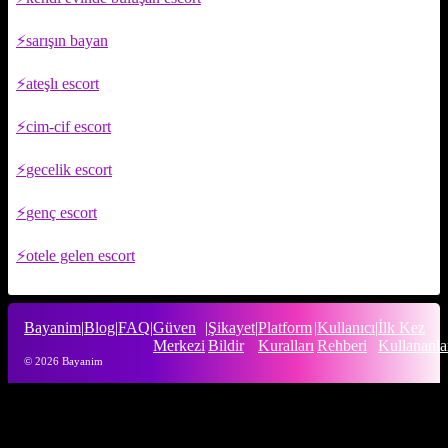
sarışın bayan
ateşlı escort
cim-cif escort
gecelik escort
genç escort
otele gelen escort
Bayanim
|
Blog
|
FAQ
|
Güven
|
Şikayet
|
Platform
|
Kullanıcı
|
İlk Kez
Merkezi
Bildir
Kuralları
Rehberi
Kullananla
© 2026 Bayanim