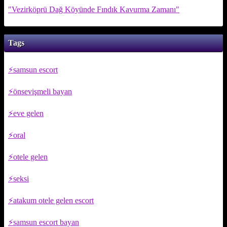
"Vezirköprü Dağ Köyünde Fındık Kavurma Zamanı"
Tags
samsun escort
önsevişmeli bayan
eve gelen
oral
otele gelen
seksi
atakum otele gelen escort
samsun escort bayan