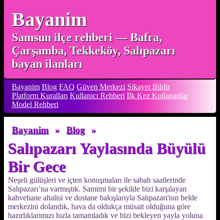
Bayanim
Samsun ilçe rehberi — Bafra,
Çarşamba, Tekkeköy, Salıpazarı
bayan ilanları
Bayanim
Blog
FAQ
Güven Merkezi
Şikayet Bildir
Platform Kuralları
Kullanıcı Rehberi
İlk Kez Kullananlar
Model Rehberi
Bayanim
»
Blog
»
Salıpazarı Yaylasında Büyülü
Bir Gece
Neşeli gülüşleri ve içten konuşmaları ile sabah saatlerinde
Salıpazarı’na varmıştık. Samimi bir şekilde bizi karşılayan
kahvehane ahalisi ve dostane bakışlarıyla Salıpazarı'nın belde
merkezini dolandık, hava da oldukça müsait olduğuna göre
hazırlıklarımızı hızla tamamladık ve bizi bekleyen yayla yoluna