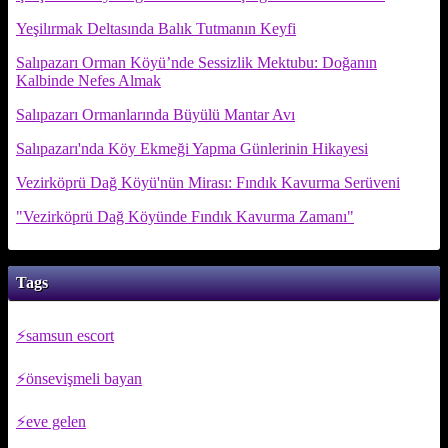
Yeşilırmak Deltasında Balık Tutmanın Keyfi
Salıpazarı Orman Köyü’nde Sessizlik Mektubu: Doğanın
Kalbinde Nefes Almak
Salıpazarı Ormanlarında Büyülü Mantar Avı
Salıpazarı'nda Köy Ekmeği Yapma Günlerinin Hikayesi
Vezirköprü Dağ Köyü'nün Mirası: Fındık Kavurma Serüveni
"Vezirköprü Dağ Köyünde Fındık Kavurma Zamanı"
Tags
samsun escort
önsevişmeli bayan
eve gelen