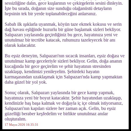
sessizliğine dalın, gece kuşlarının ve çekirgelerin sesini dinleyin.
İşte bu sırada, doğanın size sunduğu olağanüstü detayların
hepsinin tek bir yerde toplanabileceğini anlarsınız.
Sabah ilk ışıklarla uyanmak, köyün taze ekmek kokusu ve serin
dağ havası eşliğinde huzurlu bir güne başlamak sizleri bekliyor.
Salıpazarı yaylasında geçirdiğiniz bu gece, hayatınıza yeni ve
unutulmaz bir tecrübe katacak, ruhunuzu tazeleyecek bir anı
olarak kalacaktır.
Bu eşsiz deneyim, Salıpazarı'nın sıcacık insanları, eşsiz doğası ve
unutulmaz kamp geceleriyle sizleri bekliyor. Gelin, doğa ananın
kucağında bir gece geçirelim ve şehir hayatının stresinden
uzaklaşıp, kendimizi yenileyelim. Şehirdeki hayatın
karmaşasından uzaklaşmak için Salıpazarı'nda kamp yapmaktan
daha güzel bir yol yok.
Sonuç olarak, Salıpazarı yaylasında bir gece kamp yapmak,
hayatınıza yeni bir boyut katacaktır. Şehir hayatından uzaklaşıp,
kendinizle baş başa kalmak ve doğayla iç içe olmak istiyorsanız,
Salıpazarı'nın kapıları sizlere her zaman açık. Gelin, bu eşsiz
güzelliği beraber keşfedelim ve birlikte unutulmaz anılar
oluşturalım.
17 Mayıs 2026 16:35:31