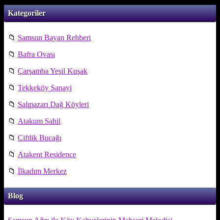
Kategoriler
📁
Samsun Bayan Rehberi
📁
Bafra Ovası
📁
Çarşamba Yeşil Kuşak
📁
Tekkeköy Sanayi
📁
Salıpazarı Dağ Köyleri
📁
Atakum Sahil
📁
Çiftlik Bucağı
📁
Atakent Residence
📁
İlkadım Merkez
Blog