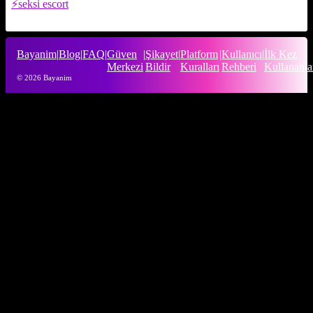
seksi escort
Bayanim
|
Blog
|
FAQ
|
Güven
|
Şikayet
|
Platform
|
Kullanıcı
|
İlk Kez
Merkezi
Bildir
Kuralları
Rehberi
Kullananla
© 2026 Bayanim