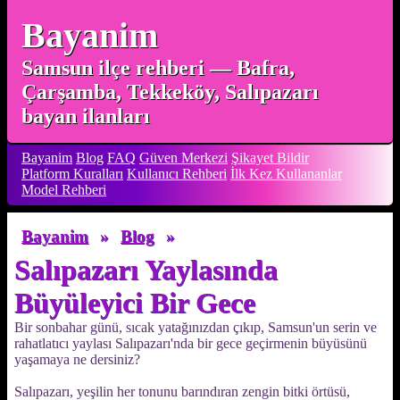
Bayanim
Samsun ilçe rehberi — Bafra,
Çarşamba, Tekkeköy, Salıpazarı
bayan ilanları
Bayanim
Blog
FAQ
Güven Merkezi
Şikayet Bildir
Platform Kuralları
Kullanıcı Rehberi
İlk Kez Kullananlar
Model Rehberi
Bayanim
»
Blog
»
Salıpazarı Yaylasında
Büyüleyici Bir Gece
Bir sonbahar günü, sıcak yatağınızdan çıkıp, Samsun'un serin ve
rahatlatıcı yaylası Salıpazarı'nda bir gece geçirmenin büyüsünü
yaşamaya ne dersiniz?
Salıpazarı, yeşilin her tonunu barındıran zengin bitki örtüsü,