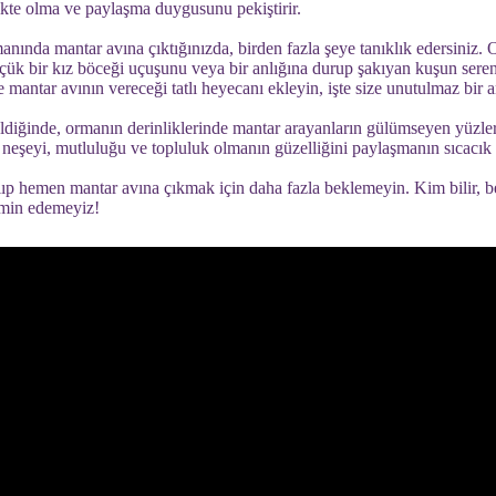
ikte olma ve paylaşma duygusunu pekiştirir.
anında mantar avına çıktığınızda, birden fazla şeye tanıklık edersiniz. 
küçük bir kız böceği uçuşunu veya bir anlığına durup şakıyan kuşun ser
 mantar avının vereceği tatlı heyecanı ekleyin, işte size unutulmaz bir a
ldiğinde, ormanın derinliklerinde mantar arayanların gülümseyen yüzleri
, neşeyi, mutluluğu ve topluluk olmanın güzelliğini paylaşmanın sıcacık 
alıp hemen mantar avına çıkmak için daha fazla beklemeyin. Kim bilir, b
hmin edemeyiz!