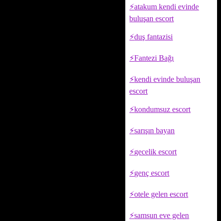
atakum kendi evinde
buluşan escort
duş fantazisi
Fantezi Bağı
kendi evinde buluşan
escort
kondumsuz escort
sarışın bayan
gecelik escort
genç escort
otele gelen escort
samsun eve gelen