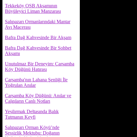
Tekkeköy OSB Akşamının
Büyüleyici Liman Manzarası
Salıpazarı Ormanlarındaki Mantar
Avı Macerası
Bafra Dağ Kahvesinde Bir Akşam
Bafra Dağ Kahvesinde Bir Sohbet
Akşamı
Unutulmaz Bir Deneyim: Çarşamba
Köy Düğünü Hatırası
Çarşamba'nın Lahana Şenliği İle
Yoğrulan Anılar
Çarşamba Köy Düğünü: Anılar ve
Çalgıların Canlı Notları
Yeşilırmak Deltasında Balık
Tutmanın Keyfi
Salıpazarı Orman Köyü’nde
Sessizlik Mektubu: Doğanın