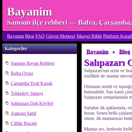
Bayanim
Samsun ilçe rehberi — Bafra, Çarşamba, 
Bayanim
Blog
FAQ
Güven Merkezi
Şikayet Bildir
Platform Kurall
Kategoriler
Bayanim
»
Blog
Salıpazarı 
📁
Samsun Bayan Rehberi
Salıpazarı'nın serin ve b
📁
Bafra Ovası
özellikle de mantar mevsim
📁
Çarşamba Yeşil Kuşak
Ormanın nemli ve toprağınd
bulunabilir. Sarı kanlı çin
📁
Tekkeköy Sanayi
Salıpazarı ormanlarında ma
📁
Salıpazarı Dağ Köyleri
Sabahın ilk ışıklarında, o
bozar. Sonra belki çalılar
📁
Atakum Sahil
olsun, ilk mantarınızı bul
📁
Çiftlik Bucağı
Mantar avı, herkesin birli