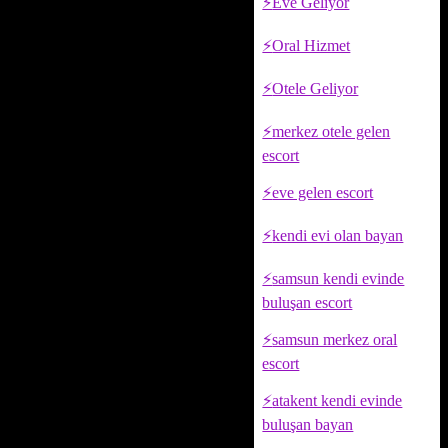
Eve Geliyor
Oral Hizmet
Otele Geliyor
merkez otele gelen
escort
eve gelen escort
kendi evi olan bayan
samsun kendi evinde
buluşan escort
samsun merkez oral
escort
atakent kendi evinde
buluşan bayan