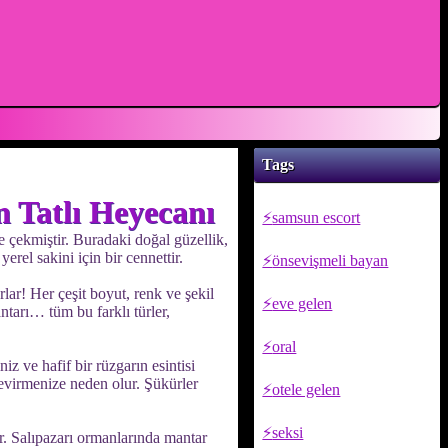
Tags
n Tatlı Heyecanı
samsun escort
e çekmiştir. Buradaki doğal güzellik,
rel sakini için bir cennettir.
önsevişmeli bayan
lar! Her çeşit boyut, renk ve şekil
eve gelen
antarı… tüm bu farklı türler,
oral
iz ve hafif bir rüzgarın esintisi
 çevirmenize neden olur. Şükürler
otele gelen
seksi
ir. Salıpazarı ormanlarında mantar