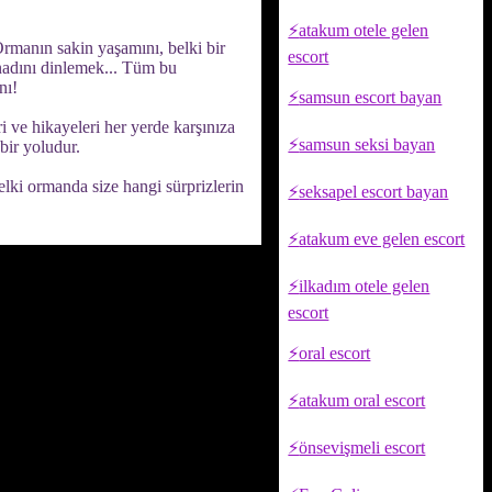
atakum otele gelen
Ormanın sakin yaşamını, belki bir
escort
enadını dinlemek... Tüm bu
nı!
samsun escort bayan
 ve hikayeleri her yerde karşınıza
samsun seksi bayan
bir yoludur.
elki ormanda size hangi sürprizlerin
seksapel escort bayan
atakum eve gelen escort
ilkadım otele gelen
escort
oral escort
atakum oral escort
önsevişmeli escort