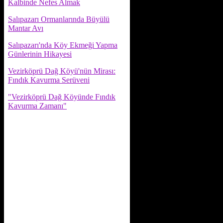
Kalbinde Nefes Almak
Salıpazarı Ormanlarında Büyülü
Mantar Avı
Salıpazarı'nda Köy Ekmeği Yapma
Günlerinin Hikayesi
Vezirköprü Dağ Köyü'nün Mirası:
Fındık Kavurma Serüveni
"Vezirköprü Dağ Köyünde Fındık
Kavurma Zamanı"