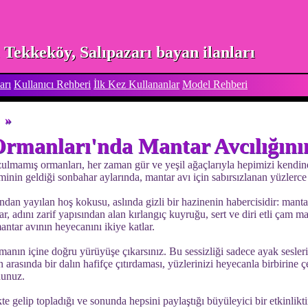
Tekkeköy, Salıpazarı bayan ilanları
arı
Kullanıcı Rehberi
İlk Kez Kullananlar
Model Rehberi
»
Ormanları'nda Mantar Avcılığını
ozulmamış ormanları, her zaman gür ve yeşil ağaçlarıyla hepimizi kendin
inin geldiği sonbahar aylarında, mantar avı için sabırsızlanan yüzlerce ye
an yayılan hoş kokusu, aslında gizli bir hazinenin habercisidir: mantar
tar, adını zarif yapısından alan kırlangıç kuyruğu, sert ve diri etli çam m
ntar avının heyecanını ikiye katlar.
rmanın içine doğru yürüyüşe çıkarsınız. Bu sessizliği sadece ayak seslerin
ın arasında bir dalın hafifçe çıtırdaması, yüzlerinizi heyecanla birbirine
dunuz.
kte gelip topladığı ve sonunda hepsini paylaştığı büyüleyici bir etkinlikt