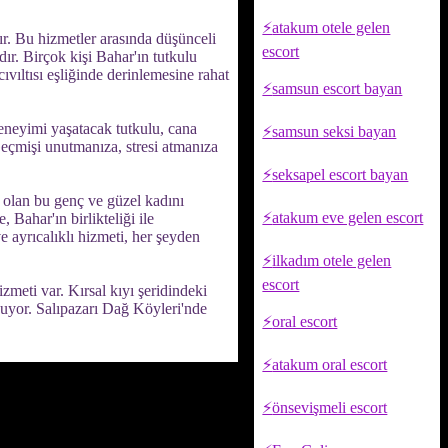
atakum otele gelen
ır. Bu hizmetler arasında düşünceli
escort
ır. Birçok kişi Bahar'ın tutkulu
ıvıltısı eşliğinde derinlemesine rahat
samsun escort bayan
eneyimi yaşatacak tutkulu, cana
samsun seksi bayan
 Geçmişi unutmanıza, stresi atmanıza
seksapel escort bayan
 olan bu genç ve güzel kadını
atakum eve gelen escort
 Bahar'ın birlikteliği ile
e ayrıcalıklı hizmeti, her şeyden
ilkadım otele gelen
escort
zmeti var. Kırsal kıyı şeridindeki
unuyor. Salıpazarı Dağ Köyleri'nde
oral escort
atakum oral escort
önsevişmeli escort