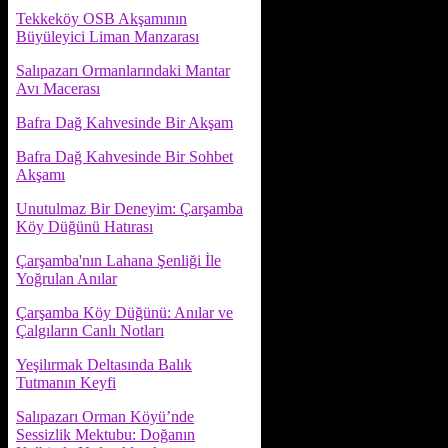
Tekkeköy OSB Akşamının
Büyüleyici Liman Manzarası
Salıpazarı Ormanlarındaki Mantar
Avı Macerası
Bafra Dağ Kahvesinde Bir Akşam
Bafra Dağ Kahvesinde Bir Sohbet
Akşamı
Unutulmaz Bir Deneyim: Çarşamba
Köy Düğünü Hatırası
Çarşamba'nın Lahana Şenliği İle
Yoğrulan Anılar
Çarşamba Köy Düğünü: Anılar ve
Çalgıların Canlı Notları
Yeşilırmak Deltasında Balık
Tutmanın Keyfi
Salıpazarı Orman Köyü’nde
Sessizlik Mektubu: Doğanın