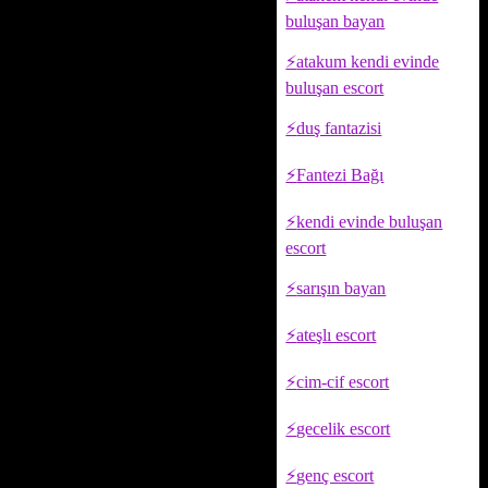
buluşan bayan
atakum kendi evinde
buluşan escort
duş fantazisi
Fantezi Bağı
kendi evinde buluşan
escort
sarışın bayan
ateşlı escort
cim-cif escort
gecelik escort
genç escort