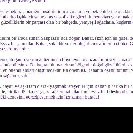
iş bir gülümsemeye sahip.
ve esnektir, tamamen misafirlerinin arzularına ve beklentilerine odaklan
mi arkadaşlık, cinsel uyanış ve sofistike güzellik merakları yer almaktad
güzelliklerin bir parçası olan bir bahçede, yemyeşil ağaçların, kuşların c
erini bir arada sunan Salıpazarı’nda doğan Bahar, sizin için en güzel d
Eşsiz bir yanı olan Bahar, sakinlik ve derinliği ile misafirlerini etkiler.
a yardımcı olur.
seniz, doğanın ve romantizmin en büyüleyici manzaralarını size sunacak
 bulabilirsiniz. Bu hayranlık uyandıran bölgenin doğal güzellikleri, size,
ki en önemli anıları oluşturacaktır. En önemlisi, Bahar'ın özenli tutumu v
n sağlanmasıdır.
 hayatı ve aşkı tam olarak yaşamak isteyenler için Bahar'ın harika bir hi
e, birlikteliğinizde aşk, zarafet ve rahatlamanın eşsiz bir bileşimini s
deki deneyimi gerçekleştirmek için her zaman burada!