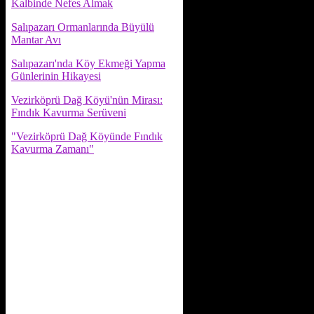
Kalbinde Nefes Almak
Salıpazarı Ormanlarında Büyülü
Mantar Avı
Salıpazarı'nda Köy Ekmeği Yapma
Günlerinin Hikayesi
Vezirköprü Dağ Köyü'nün Mirası:
Fındık Kavurma Serüveni
"Vezirköprü Dağ Köyünde Fındık
Kavurma Zamanı"