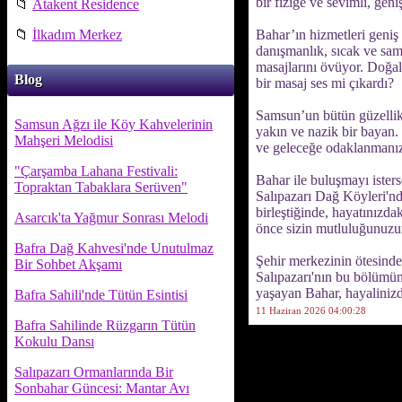
bir fiziğe ve sevimli, gen
📁
Atakent Residence
📁
İlkadım Merkez
Bahar’ın hizmetleri geniş 
danışmanlık, sıcak ve sami
masajlarını övüyor. Doğal 
Blog
bir masaj ses mi çıkardı?
Samsun’un bütün güzellikl
Samsun Ağzı ile Köy Kahvelerinin
yakın ve nazik bir bayan. 
Mahşeri Melodisi
ve geleceğe odaklanmanız
"Çarşamba Lahana Festivali:
Bahar ile buluşmayı ister
Topraktan Tabaklara Serüven"
Salıpazarı Dağ Köyleri'nde
birleştiğinde, hayatınızda
Asarcık'ta Yağmur Sonrası Melodi
önce sizin mutluluğunuzu
Bafra Dağ Kahvesi'nde Unutulmaz
Şehir merkezinin ötesinde,
Bir Sohbet Akşamı
Salıpazarı'nın bu bölümünd
yaşayan Bahar, hayaliniz
Bafra Sahili'nde Tütün Esintisi
11 Haziran 2026 04:00:28
Bafra Sahilinde Rüzgarın Tütün
Kokulu Dansı
Salıpazarı Ormanlarında Bir
Sonbahar Güncesi: Mantar Avı