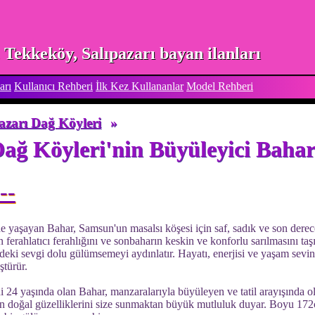
Tekkeköy, Salıpazarı bayan ilanları
arı
Kullanıcı Rehberi
İlk Kez Kullananlar
Model Rehberi
azarı Dağ Köyleri
»
Dağ Köyleri'nin Büyüleyici Bahar
--
e yaşayan Bahar, Samsun'un masalsı köşesi için saf, sadık ve son dere
ın ferahlatıcı ferahlığını ve sonbaharın keskin ve konforlu sarılmasını ta
deki sevgi dolu gülümsemeyi aydınlatır. Hayatı, enerjisi ve yaşam sevinc
türür.
 24 yaşında olan Bahar, manzaralarıyla büyüleyen ve tatil arayışında ola
n doğal güzelliklerini size sunmaktan büyük mutluluk duyar. Boyu 172cm