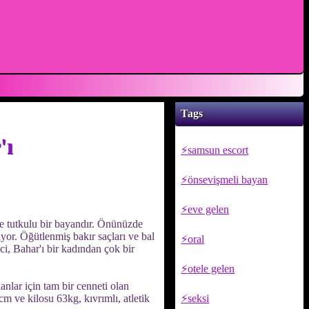
Tags
'ı
samsun escort
önsevişmeli bayan
eve gelen
ce tutkulu bir bayandır. Önünüzde
şıyor. Öğütlenmiş bakır saçları ve bal
oral
i, Bahar'ı bir kadından çok bir
otele gelen
nlar için tam bir cenneti olan
 ve kilosu 63kg, kıvrımlı, atletik
seksi