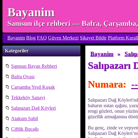
Bayanim
Samsun ilçe rehberi — Bafra, Çarşamba, 
Bayanim
Blog
FAQ
Güven Merkezi
Şikayet Bildir
Platform Kurall
Kategoriler
Bayanim
»
Salıp
Salıpazarı 
📁
Samsun Bayan Rehberi
📁
Bafra Ovası
Numara:
--
📁
Çarşamba Yeşil Kuşak
📁
Tekkeköy Sanayi
Salıpazarı Dağ Köyleri'nd
baharın ısıtan ışığını, yaz
📁
Salıpazarı Dağ Köyleri
rengi gözleri, onun yüzün
güzellik armağanına dönüş
📁
Atakum Sahil
Bu genç, zinde ve yepyeni
📁
Çiftlik Bucağı
Salıpazarı Dağ Köyleri’ni