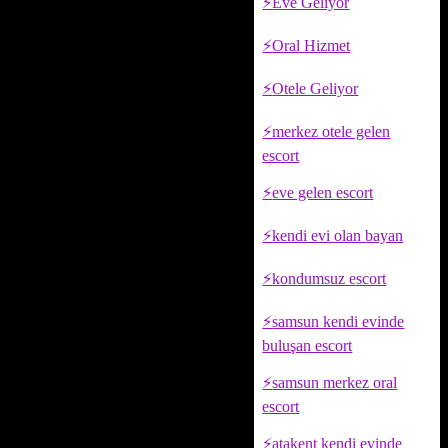
Eve Geliyor
Oral Hizmet
Otele Geliyor
merkez otele gelen
escort
eve gelen escort
kendi evi olan bayan
kondumsuz escort
samsun kendi evinde
buluşan escort
samsun merkez oral
escort
atakent kendi evinde