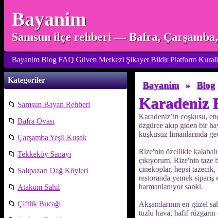
Bayanim
Samsun ilçe rehberi — Bafra, Çarşamba, 
Bayanim
Blog
FAQ
Güven Merkezi
Şikayet Bildir
Platform Kurall
Kategoriler
Bayanim
»
Blog
Karadeniz B
📁
Samsun Bayan Rehberi
Karadeniz’in coşkusu, ene
📁
Bafra Ovası
özgürce akıp giden bir ha
kuşkusuz limanlarında geç
📁
Çarşamba Yeşil Kuşak
Rize'nin özellikle kalaba
📁
Tekkeköy Sanayi
çıkıyorum. Rize'nin taze 
çinekoplar, hepsi tazecik
📁
Salıpazarı Dağ Köyleri
restoranda yemek sipariş 
harmanlanıyor sanki.
📁
Atakum Sahil
📁
Çiftlik Bucağı
Akşamlarının en güzel sah
tuzlu hava, hafif rüzgarın 