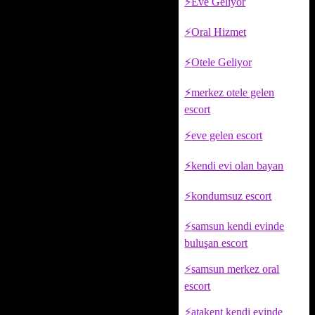
Eve Geliyor
Oral Hizmet
Otele Geliyor
merkez otele gelen
escort
eve gelen escort
kendi evi olan bayan
kondumsuz escort
samsun kendi evinde
buluşan escort
samsun merkez oral
escort
atakent kendi evinde