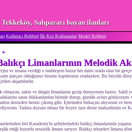
Tekkeköy, Salıpazarı bayan ilanları
arı
Kullanıcı Rehberi
İlk Kez Kullananlar
Model Rehberi
»
alıkçı Limanlarının Melodik Ak
rjisi ve insana verdiği o muhteşem huzur her daim orada olan bir gerçek.
yatın parçası olduğunuz hissine kapılırsınız oradayken. Bu büyülü düny
irilen akşamlardır.
lık olmayan, sakin ve dingin limanlarını gezip duruyorum bazen. Sahil y
balıklarını satan dükkanlardan birinde durup, günlük avları görüyorum. 
, adeta denizden henüz çıkmış gibi. İçlerinden birkaçını alıyorum ve he
ediyorum. Tadına doyum olmaz bir lezzet; taze deniz mahsulünün ve Kar
nelerinden biri Karadeniz'in şehirlerindeki balıkçı limanlarında yaşanı
eşlik ettiği huzurlu sessizlik limanı sarıyor. Balıkçı tekneleri limana dönü