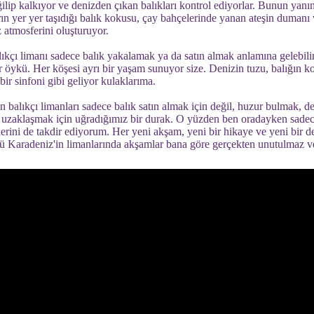
 eğilip kalkıyor ve denizden çıkan balıkları kontrol ediyorlar. Bunun yanı
rın yer yer taşıdığı balık kokusu, çay bahçelerinde yanan ateşin dumanı
 atmosferini oluşturuyor.
alıkçı limanı sadece balık yakalamak ya da satın almak anlamına gelebil
bir öykü. Her köşesi ayrı bir yaşam sunuyor size. Denizin tuzu, balığın ko
bir sinfoni gibi geliyor kulaklarıma.
 balıkçı limanları sadece balık satın almak için değil, huzur bulmak, de
an uzaklaşmak için uğradığımız bir durak. O yüzden ben oradayken sad
klerini de takdir ediyorum. Her yeni akşam, yeni bir hikaye ve yeni bi
ü Karadeniz'in limanlarında akşamlar bana göre gerçekten unutulmaz ve