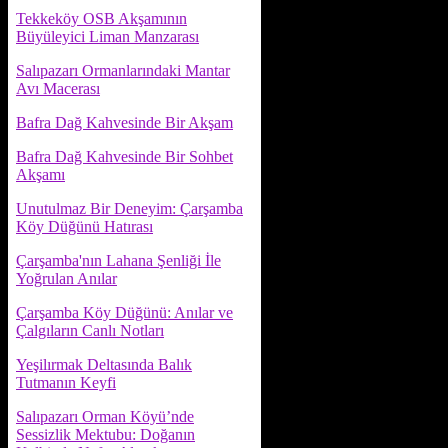
Tekkeköy OSB Akşamının
Büyüleyici Liman Manzarası
Salıpazarı Ormanlarındaki Mantar
Avı Macerası
Bafra Dağ Kahvesinde Bir Akşam
Bafra Dağ Kahvesinde Bir Sohbet
Akşamı
Unutulmaz Bir Deneyim: Çarşamba
Köy Düğünü Hatırası
Çarşamba'nın Lahana Şenliği İle
Yoğrulan Anılar
Çarşamba Köy Düğünü: Anılar ve
Çalgıların Canlı Notları
Yeşilırmak Deltasında Balık
Tutmanın Keyfi
Salıpazarı Orman Köyü’nde
Sessizlik Mektubu: Doğanın