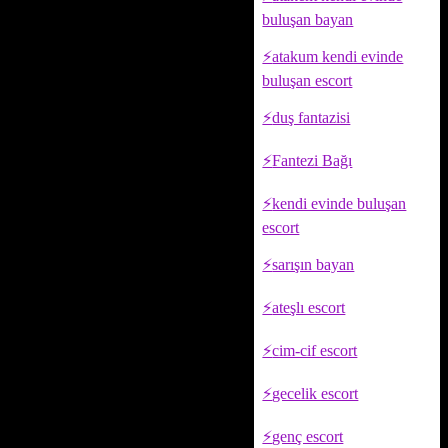
buluşan bayan
atakum kendi evinde
buluşan escort
duş fantazisi
Fantezi Bağı
kendi evinde buluşan
escort
sarışın bayan
ateşlı escort
cim-cif escort
gecelik escort
genç escort