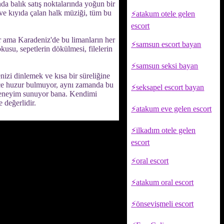
nda balık satış noktalarında yoğun bir
 ve kıyıda çalan halk müziği, tüm bu
atakum otele gelen
escort
ir ama Karadeniz'de bu limanların her
samsun escort bayan
kusu, sepetlerin dökülmesi, filelerin
samsun seksi bayan
nizi dinlemek ve kısa bir süreliğine
ece huzur bulmuyor, aynı zamanda bu
seksapel escort bayan
r deneyim sunuyor bana. Kendimi
 değerlidir.
atakum eve gelen escort
ilkadım otele gelen
escort
oral escort
atakum oral escort
önsevişmeli escort