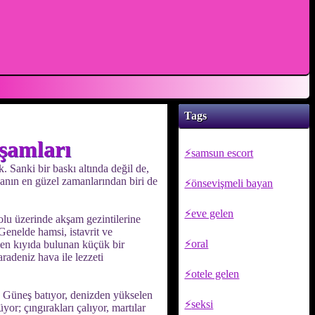
Tags
şamları
samsun escort
 Sanki bir baskı altında değil de,
anın en güzel zamanlarından biri de
önsevişmeli bayan
eve gelen
olu üzerinde akşam gezintilerine
Genelde hamsi, istavrit ve
oral
men kıyıda bulunan küçük bir
adeniz hava ile lezzeti
otele gelen
r. Güneş batıyor, denizden yükselen
seksi
yor; çıngırakları çalıyor, martılar