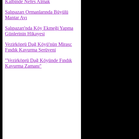
Kalbinde Nefes Almak
Salıpazarı Ormanlarında Büyülü
Mantar Avı
Salıpazarı'nda Köy Ekmeği Yapma
Günlerinin Hikayesi
Vezirköprü Dağ Köyü'nün Mirası:
Fındık Kavurma Serüveni
"Vezirköprü Dağ Köyünde Fındık
Kavurma Zamanı"