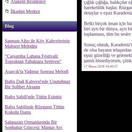
📁
Atakent Residence
çığlık çığlığa, balıkçılar
hareketlilik başlar. Rüzga
📁
İlkadım Merkez
detaylar o eşsiz Karadeniz
Belki birçok insan için b
Blog
biri ayrı bir dünya, ayrı 
toplanması, tüm bu sesler 
Samsun Ağzı ile Köy Kahvelerinin
Sonuç olarak, Karadeniz'in
Mahşeri Melodisi
de olsa hayatın telaşınd
eşsiz güzelliği ve gelene
"Çarşamba Lahana Festivali:
şanslı hissediyorum, çünk
Topraktan Tabaklara Serüven"
17 Mayıs 2026 16:40:57
Asarcık'ta Yağmur Sonrası Melodi
Bafra Dağ Kahvesi'nde Unutulmaz
Bir Sohbet Akşamı
Bafra Sahili'nde Tütün Esintisi
Bafra Sahilinde Rüzgarın Tütün
Kokulu Dansı
Salıpazarı Ormanlarında Bir
Sonbahar Güncesi: Mantar Avı