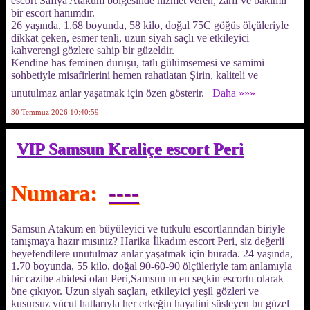
escort Safiya Atakum bölgesinde hizmet veren, zarif ve bakımlı
bir escort hanımdır.
26 yaşında, 1.68 boyunda, 58 kilo, doğal 75C göğüs ölçüleriyle
dikkat çeken, esmer tenli, uzun siyah saçlı ve etkileyici
kahverengi gözlere sahip bir güzeldir.
Kendine has feminen duruşu, tatlı gülümsemesi ve samimi
sohbetiyle misafirlerini hemen rahatlatan Şirin, kaliteli ve
unutulmaz anlar yaşatmak için özen gösterir.
Daha »»»
30 Temmuz 2026 10:40:59
VIP Samsun Kraliçe escort Peri
Numara:
----
Samsun Atakum en büyüleyici ve tutkulu escortlarından biriyle
tanışmaya hazır mısınız? Harika İlkadım escort Peri, siz değerli
beyefendilere unutulmaz anlar yaşatmak için burada. 24 yaşında,
1.70 boyunda, 55 kilo, doğal 90-60-90 ölçüleriyle tam anlamıyla
bir cazibe abidesi olan Peri,Samsun ın en seçkin escortu olarak
öne çıkıyor. Uzun siyah saçları, etkileyici yeşil gözleri ve
kusursuz vücut hatlarıyla her erkeğin hayalini süsleyen bu güzel