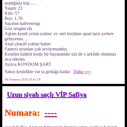
aradığınız kişi…..
Yaşım: 23
Kilo: 57
Boy: 1.70
Saçımın kahverengi
Göz rengim ela
Aşkım kendi yerim yoktur: ev otel rezidans apart tarzı yerlere
geliyorum…
Anal çimçift yoktur balım
Fantezi oyunları çok seviyorumdur.
Kendim kaliteli temiz bir bayanımdır sizi de o şekilde olmanızı
rica ederim.
Ayrıca KONDOM ŞART
Sakso kesinlikle var ta gırtlağa kadar
Daha »»»
30 Temmuz 2026 10:41:18
Uzun siyah saçlı VİP Safiya
Numara:
----