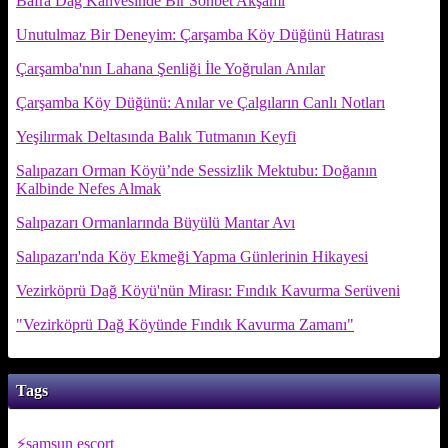
Bafra Dağ Kahvesinde Bir Sohbet Akşamı
Unutulmaz Bir Deneyim: Çarşamba Köy Düğünü Hatırası
Çarşamba'nın Lahana Şenliği İle Yoğrulan Anılar
Çarşamba Köy Düğünü: Anılar ve Çalgıların Canlı Notları
Yeşilırmak Deltasında Balık Tutmanın Keyfi
Salıpazarı Orman Köyü’nde Sessizlik Mektubu: Doğanın
Kalbinde Nefes Almak
Salıpazarı Ormanlarında Büyülü Mantar Avı
Salıpazarı'nda Köy Ekmeği Yapma Günlerinin Hikayesi
Vezirköprü Dağ Köyü'nün Mirası: Fındık Kavurma Serüveni
"Vezirköprü Dağ Köyünde Fındık Kavurma Zamanı"
Tags
samsun escort