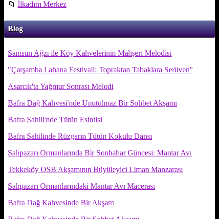
📁
İlkadım Merkez
Blog
Samsun Ağzı ile Köy Kahvelerinin Mahşeri Melodisi
"Çarşamba Lahana Festivali: Topraktan Tabaklara Serüven"
Asarcık'ta Yağmur Sonrası Melodi
Bafra Dağ Kahvesi'nde Unutulmaz Bir Sohbet Akşamı
Bafra Sahili'nde Tütün Esintisi
Bafra Sahilinde Rüzgarın Tütün Kokulu Dansı
Salıpazarı Ormanlarında Bir Sonbahar Güncesi: Mantar Avı
Tekkeköy OSB Akşamının Büyüleyici Liman Manzarası
Salıpazarı Ormanlarındaki Mantar Avı Macerası
Bafra Dağ Kahvesinde Bir Akşam