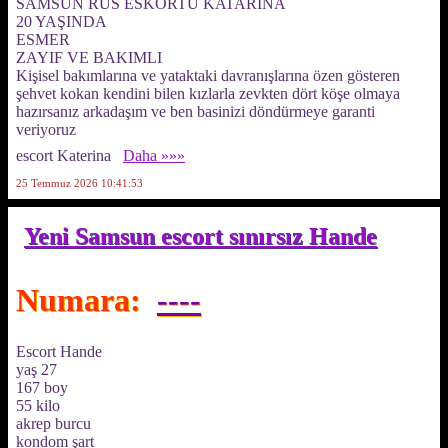
SAMSUN RUS ESKORTU KATARİNA
20 YAŞINDA
ESMER
ZAYIF VE BAKIMLI
Kişisel bakımlarına ve yataktaki davranışlarına özen gösteren
şehvet kokan kendini bilen kızlarla zevkten dört köşe olmaya
hazırsanız arkadaşım ve ben basinizi döndürmeye garanti
veriyoruz
escort Katerina
Daha »»»
25 Temmuz 2026 10:41:53
Yeni Samsun escort sınırsız Hande
Numara:
----
Escort Hande
yaş 27
167 boy
55 kilo
akrep burcu
kondom şart