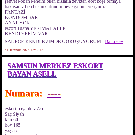
şehvet kokan kendini bilen kızlarla zevkten dört köşe olmaya
hazırsanız ben basinizi döndürmeye garanti veriyoruz
FANTAZİ
KONDOM ŞART
ANAL YOK
escort Tuana YENİMAHALLE
KENDI YERİM VAR
SADECE KENDI EVIMDE GÖRÜŞÜYORUM
Daha »»»
31 Temmuz 2026 12:42:12
SAMSUN MERKEZ ESKORT
BAYAN ASELL
Numara:
----
eskort bayaniniz Asell
Saç Siyah
kilo 60
boy 165
yaş 35