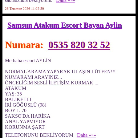
sabırsızlıkla bekliyorum.
Daha »»»
26 Temmuz 2026 11:22:59
Samsun Atakum Escort Bayan Aylin
Numara:
0535 820 32 52
Merhaba escort AYLİN
NORMAL ARAMA YAPARAK ULAŞIN LÜTFEN!!!
NUMARAMI ARAYINIZ...
ÖNCELİĞİM SESLİ İLETİŞİM KURMAK....
ATAKUM
YAŞ: 35
BALIKETLİ
İRİ GÖĞÜSLÜ (98)
BOY 1. 70
SAKSO'DA HARİKA
ANAL YAPMIYOR
KORUNMA ŞART.
TELEFONUNU BEKLİYORUM
Daha »»»