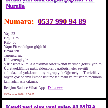
Nurella
Numara:
0537 990 94 89
Yaş: 23
Boy: 1.75
Kilo: 56
Yapı: Fit ve dolgun göğüslü
Beyaz ten
Turuncu saç
Kahverengi göz
VİP escort Nurella Atakum/Körfez/Kendi yerimde görüşüyorum.
Ücret geldiğinde nakit elden,oral var,görüşmeler sevgili
tadında,anal yok,kondom şart,grup yok.Öğrenciyim.Temizlik ve
hijyen çok önemli.İşimde üstüme tanımam ve müşterim memnun
kalmadan asla çıkmaz.
İletişim: Sadece WhatsApp
Daha »»»
29 Temmuz 2026 19:54:07
Kendi yeri olan yeni gelen ALMİRA