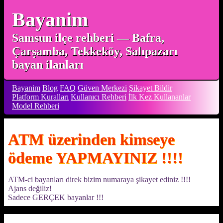
Bayanim
Samsun ilçe rehberi — Bafra,
Çarşamba, Tekkeköy, Salıpazarı
bayan ilanları
Bayanim
Blog
FAQ
Güven Merkezi
Şikayet Bildir
Platform Kuralları
Kullanıcı Rehberi
İlk Kez Kullananlar
Model Rehberi
ATM üzerinden kimseye
ödeme YAPMAYINIZ !!!!
ATM-ci bayanları direk bizim numaraya şikayet ediniz !!!!
Ajans değiliz!
Sadece GERÇEK bayanlar !!!