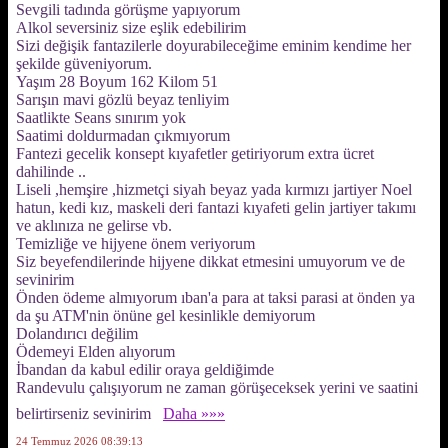
Sevgili tadında görüşme yapıyorum
Alkol seversiniz size eşlik edebilirim
Sizi değişik fantazilerle doyurabileceğime eminim kendime her
şekilde güveniyorum.
Yaşım 28 Boyum 162 Kilom 51
Sarışın mavi gözlü beyaz tenliyim
Saatlikte Seans sınırım yok
Saatimi doldurmadan çıkmıyorum
Fantezi gecelik konsept kıyafetler getiriyorum extra ücret
dahilinde ..
Liseli ,hemşire ,hizmetçi siyah beyaz yada kırmızı jartiyer Noel
hatun, kedi kız, maskeli deri fantazi kıyafeti gelin jartiyer takımı
ve aklınıza ne gelirse vb.
Temizliğe ve hijyene önem veriyorum
Siz beyefendilerinde hijyene dikkat etmesini umuyorum ve de
sevinirim
Önden ödeme almıyorum ıban'a para at taksi parasi at önden ya
da şu ATM'nin önüne gel kesinlikle demiyorum
Dolandırıcı değilim
Ödemeyi Elden alıyorum
İbandan da kabul edilir oraya geldiğimde
Randevulu çalışıyorum ne zaman görüşeceksek yerini ve saatini
belirtirseniz sevinirim
Daha »»»
24 Temmuz 2026 08:39:13