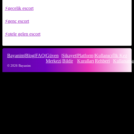
gecelik escort
genç escort
otele gelen escort
Bayanim
|
Blog
|
FAQ
|
Güven
|
Şikayet
|
Platform
|
Kullanıcı
|
İlk Kez
Merkezi
Bildir
Kuralları
Rehberi
Kullananla
© 2026 Bayanim