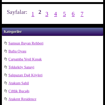
Sayfalar:
2
1
3
4
5
6
7
Kategoriler
📁
Samsun Bayan Rehberi
📁
Bafra Ovası
📁
Çarşamba Yeşil Kuşak
📁
Tekkeköy Sanayi
📁
Salıpazarı Dağ Köyleri
📁
Atakum Sahil
📁
Çiftlik Bucağı
📁
Atakent Residence