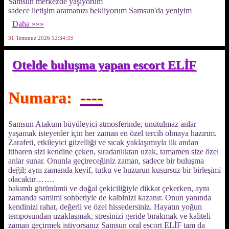
Samsun merkezde yaşıyorum
sadece iletişim aramanızı bekliyorum Samsun'da yeniyim
Daha »»»
31 Temmuz 2026 12:34:33
Otelde buluşma yapan escort ELİF
Numara:
----
Samsun Atakum büyüleyici atmosferinde, unutulmaz anlar
yaşamak isteyenler için her zaman en özel tercih olmaya hazırım.
Zarafeti, etkileyici güzelliği ve sıcak yaklaşımıyla ilk andan
itibaren sizi kendine çeken, sıradanlıktan uzak, tamamen size özel
anlar sunar. Onunla geçireceğiniz zaman, sadece bir buluşma
değil; aynı zamanda keyif, tutku ve huzurun kusursuz bir birleşimi
olacaktır…….
bakımlı görünümü ve doğal çekiciliğiyle dikkat çekerken, aynı
zamanda samimi sohbetiyle de kalbinizi kazanır. Onun yanında
kendinizi rahat, değerli ve özel hissedersiniz. Hayatın yoğun
temposundan uzaklaşmak, stresinizi geride bırakmak ve kaliteli
zaman geçirmek istiyorsanız Samsun oral escort ELİF tam da