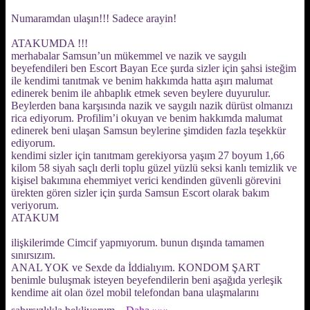
Numaramdan ulaşın!!! Sadece arayin!
ATAKUMDA !!!
merhabalar Samsun’un mükemmel ve nazik ve saygılı
beyefendileri ben Escort Bayan Ece şurda sizler için şahsi isteğim
ile kendimi tanıtmak ve benim hakkımda hatta aşırı malumat
edinerek benim ile ahbaplık etmek seven beylere duyurulur.
Beylerden bana karşısında nazik ve saygılı nazik dürüst olmanızı
rica ediyorum. Profilim’i okuyan ve benim hakkımda malumat
edinerek beni ulaşan Samsun beylerine şimdiden fazla teşekkür
ediyorum.
kendimi sizler için tanıtmam gerekiyorsa yaşım 27 boyum 1,66
kilom 58 siyah saçlı derli toplu güzel yüzlü seksi kanlı temizlik ve
kişisel bakımına ehemmiyet verici kendinden güvenli görevini
ürekten gören sizler için şurda Samsun Escort olarak bakım
veriyorum.
ATAKUM
ilişkilerimde Cimcif yapmıyorum. bunun dışında tamamen
sınırsızım.
ANAL YOK ve Sexde da İddialıyım. KONDOM ŞART
benimle buluşmak isteyen beyefendilerin beni aşağıda yerleşik
kendime ait olan özel mobil telefondan bana ulaşmalarını