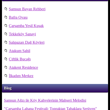
📁
Samsun Bayan Rehberi
📁
Bafra Ovası
📁
Çarşamba Yeşil Kuşak
📁
Tekkeköy Sanayi
📁
Salıpazarı Dağ Köyleri
📁
Atakum Sahil
📁
Çiftlik Bucağı
📁
Atakent Residence
📁
İlkadım Merkez
Blog
Samsun Ağzı ile Köy Kahvelerinin Mahşeri Melodisi
"Çarşamba Lahana Festivali: Topraktan Tabaklara Serüven"