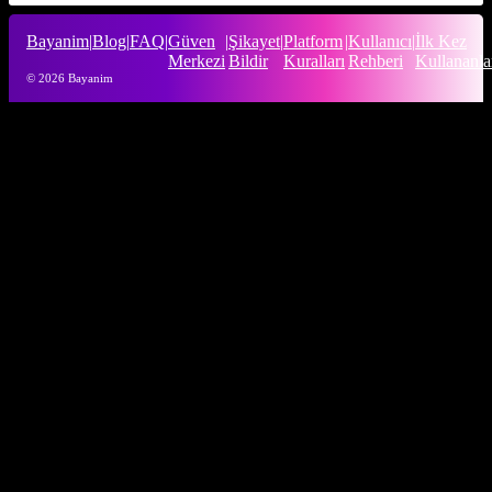
Bayanim
|
Blog
|
FAQ
|
Güven
|
Şikayet
|
Platform
|
Kullanıcı
|
İlk Kez
Merkezi
Bildir
Kuralları
Rehberi
Kullananla
© 2026 Bayanim