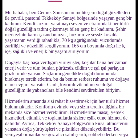
Merhabalar, ben Cemre. Samsun'un muhteşem doğal güzellikleri
ile çevrili, pastoral Tekkeköy Sanayi bölgesinde yaşayan genç bir
kadınım. Kendi tarzımı yaratmayı seven ve etrafımdaki her türlü
doğal güzelliğin tadını çıkarmayı bilen genç bir kadınım. Şehir
merkezinin karmaşasından uzak, huzurlu ve sessiz kırsalda
yaşamanın verdiği rahatlıkla, 70 kg ağırlığındaki vücudumda
zarifliği ve güzelliği sergiliyorum. 165 cm boyumla doğa ile iç
içe, sağlıklı ve enerjik bir yaşam sürüyorum.
Doğayla baş başa verdiğim yürüyüşler, koşular bana her zaman
enerji verir ve tüm bunlar, pürüzsüz cildim ve ışıl ışıl parlayan
gözlerimde yansıır. Saçlarımı genellikle doğal durumunda
bırakmayı tercih ederim, bu da benim serbest ruhumu ve doğaya
olan sevgimi yansıtır. Canlı, kıvrımlı vücudum ve doğal
güzelliğim ile yabancılara bile kendimi sevdirebilen biriyim.
Hizmetlerim arasında sizi rahat hissettirmek için her türlü hizmet
bulunmaktadır. Konforlu evimde veya sizin tercih ettiğiniz bir
mekanda size hizmet verebilirim. Hizmetlerime masaj, yemek
hizmetleri, etkinlik ve toplantılarda sizlere eşlik etme hizmeti de
dahildir. Ayrıca, Tekkeköy Sanayi Bölgesi'nin kırsal atmosferini
yansıtan doğa yürüyüşleri ve piknikler düzenleyebiliriz. Bu
yemyeşil ormanlar ve göz alıcı sahil şeridi, sohbet ederken veya