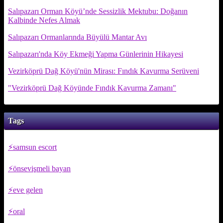
Salıpazarı Orman Köyü’nde Sessizlik Mektubu: Doğanın
Kalbinde Nefes Almak
Salıpazarı Ormanlarında Büyülü Mantar Avı
Salıpazarı'nda Köy Ekmeği Yapma Günlerinin Hikayesi
Vezirköprü Dağ Köyü'nün Mirası: Fındık Kavurma Serüveni
"Vezirköprü Dağ Köyünde Fındık Kavurma Zamanı"
Tags
samsun escort
önsevişmeli bayan
eve gelen
oral