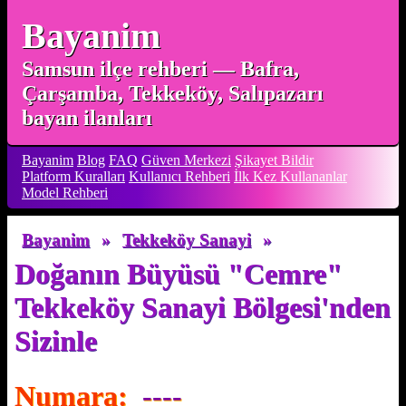
Bayanim
Samsun ilçe rehberi — Bafra,
Çarşamba, Tekkeköy, Salıpazarı
bayan ilanları
Bayanim
Blog
FAQ
Güven Merkezi
Şikayet Bildir
Platform Kuralları
Kullanıcı Rehberi
İlk Kez Kullananlar
Model Rehberi
Bayanim
»
Tekkeköy Sanayi
»
Doğanın Büyüsü "Cemre"
Tekkeköy Sanayi Bölgesi'nden
Sizinle
Numara:
----