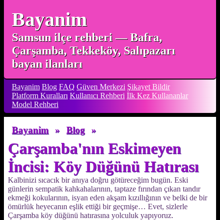
Bayanim
Samsun ilçe rehberi — Bafra,
Çarşamba, Tekkeköy, Salıpazarı
bayan ilanları
Bayanim
Blog
FAQ
Güven Merkezi
Şikayet Bildir
Platform Kuralları
Kullanıcı Rehberi
İlk Kez Kullananlar
Model Rehberi
Bayanim
»
Blog
»
Çarşamba'nın Eskimeyen
İncisi: Köy Düğünü Hatırası
Kalbinizi sıcacık bir anıya doğru götüreceğim bugün. Eski
günlerin sempatik kahkahalarının, taptaze fırından çıkan tandır
ekmeği kokularının, isyan eden akşam kızıllığının ve belki de bir
ömürlük heyecanın eşlik ettiği bir geçmişe… Evet, sizlerle
Çarşamba köy düğünü hatırasına yolculuk yapıyoruz.