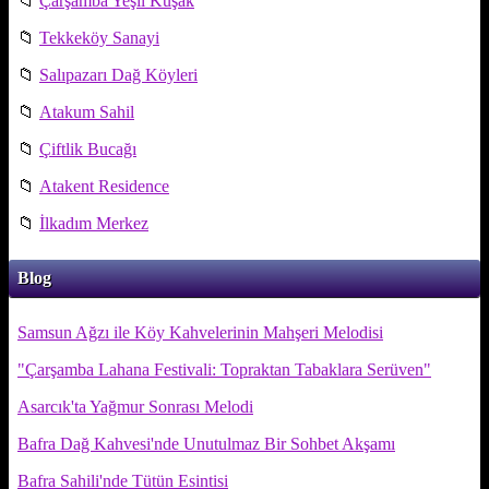
📁
Çarşamba Yeşil Kuşak
📁
Tekkeköy Sanayi
📁
Salıpazarı Dağ Köyleri
📁
Atakum Sahil
📁
Çiftlik Bucağı
📁
Atakent Residence
📁
İlkadım Merkez
Blog
Samsun Ağzı ile Köy Kahvelerinin Mahşeri Melodisi
"Çarşamba Lahana Festivali: Topraktan Tabaklara Serüven"
Asarcık'ta Yağmur Sonrası Melodi
Bafra Dağ Kahvesi'nde Unutulmaz Bir Sohbet Akşamı
Bafra Sahili'nde Tütün Esintisi