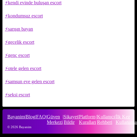
kendi evinde buluşan escort
kondumsuz escort
sarışın bayan
gecelik escort
genç escort
otele gelen escort
samsun eve gelen escort
seksi escort
Bayanim
|
Blog
|
FAQ
|
Güven
|
Şikayet
|
Platform
|
Kullanıcı
|
İlk Kez
Merkezi
Bildir
Kuralları
Rehberi
Kullananla
© 2026 Bayanim