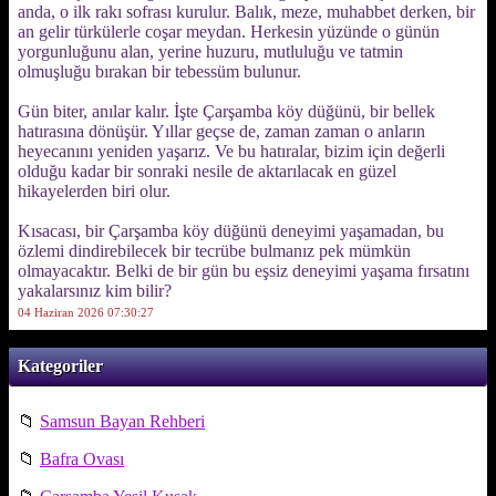
anda, o ilk rakı sofrası kurulur. Balık, meze, muhabbet derken, bir
an gelir türkülerle coşar meydan. Herkesin yüzünde o günün
yorgunluğunu alan, yerine huzuru, mutluluğu ve tatmin
olmuşluğu bırakan bir tebessüm bulunur.
Gün biter, anılar kalır. İşte Çarşamba köy düğünü, bir bellek
hatırasına dönüşür. Yıllar geçse de, zaman zaman o anların
heyecanını yeniden yaşarız. Ve bu hatıralar, bizim için değerli
olduğu kadar bir sonraki nesile de aktarılacak en güzel
hikayelerden biri olur.
Kısacası, bir Çarşamba köy düğünü deneyimi yaşamadan, bu
özlemi dindirebilecek bir tecrübe bulmanız pek mümkün
olmayacaktır. Belki de bir gün bu eşsiz deneyimi yaşama fırsatını
yakalarsınız kim bilir?
04 Haziran 2026 07:30:27
Kategoriler
📁
Samsun Bayan Rehberi
📁
Bafra Ovası