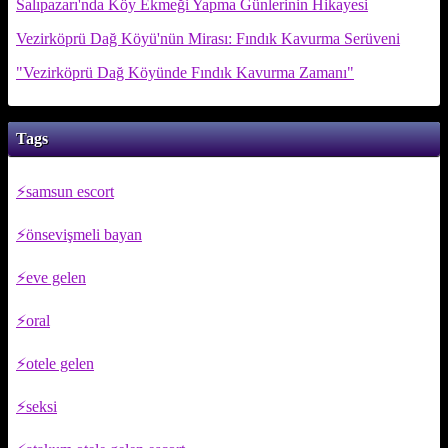
Salıpazarı'nda Köy Ekmeği Yapma Günlerinin Hikayesi
Vezirköprü Dağ Köyü'nün Mirası: Fındık Kavurma Serüveni
"Vezirköprü Dağ Köyünde Fındık Kavurma Zamanı"
Tags
samsun escort
önsevişmeli bayan
eve gelen
oral
otele gelen
seksi