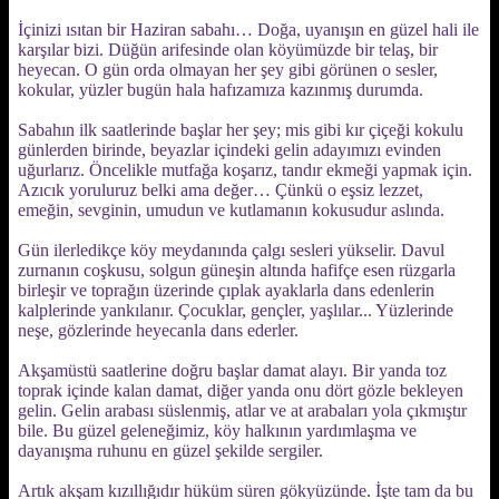
İçinizi ısıtan bir Haziran sabahı… Doğa, uyanışın en güzel hali ile
karşılar bizi. Düğün arifesinde olan köyümüzde bir telaş, bir
heyecan. O gün orda olmayan her şey gibi görünen o sesler,
kokular, yüzler bugün hala hafızamıza kazınmış durumda.
Sabahın ilk saatlerinde başlar her şey; mis gibi kır çiçeği kokulu
günlerden birinde, beyazlar içindeki gelin adayımızı evinden
uğurlarız. Öncelikle mutfağa koşarız, tandır ekmeği yapmak için.
Azıcık yoruluruz belki ama değer… Çünkü o eşsiz lezzet,
emeğin, sevginin, umudun ve kutlamanın kokusudur aslında.
Gün ilerledikçe köy meydanında çalgı sesleri yükselir. Davul
zurnanın coşkusu, solgun güneşin altında hafifçe esen rüzgarla
birleşir ve toprağın üzerinde çıplak ayaklarla dans edenlerin
kalplerinde yankılanır. Çocuklar, gençler, yaşlılar... Yüzlerinde
neşe, gözlerinde heyecanla dans ederler.
Akşamüstü saatlerine doğru başlar damat alayı. Bir yanda toz
toprak içinde kalan damat, diğer yanda onu dört gözle bekleyen
gelin. Gelin arabası süslenmiş, atlar ve at arabaları yola çıkmıştır
bile. Bu güzel geleneğimiz, köy halkının yardımlaşma ve
dayanışma ruhunu en güzel şekilde sergiler.
Artık akşam kızıllığıdır hüküm süren gökyüzünde. İşte tam da bu