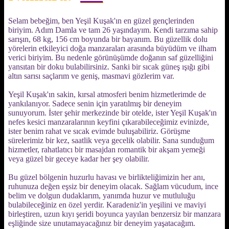
Selam bebeğim, ben Yeşil Kuşak'ın en güzel gençlerinden
biriyim. Adım Damla ve tam 26 yaşındayım. Kendi tarzıma sahip
sarışın, 68 kg, 156 cm boyunda bir bayanım. Bu güzellik dolu
yörelerin etkileyici doğa manzaraları arasında büyüdüm ve ilham
verici biriyim. Bu nedenle görünüşümde doğanın saf güzelliğini
yansıtan bir doku bulabilirsiniz. Sanki bir sıcak güneş ışığı gibi
altın sarısı saçlarım ve geniş, masmavi gözlerim var.
Yeşil Kuşak'ın sakin, kırsal atmosferi benim hizmetlerimde de
yankılanıyor. Sadece senin için yaratılmış bir deneyim
sunuyorum. İster şehir merkezinde bir otelde, ister Yeşil Kuşak'ın
nefes kesici manzaralarının keyfini çıkarabileceğimiz evinizde,
ister benim rahat ve sıcak evimde buluşabiliriz. Görüşme
sürelerimiz bir kez, saatlik veya gecelik olabilir. Sana sunduğum
hizmetler, rahatlatıcı bir masajdan romantik bir akşam yemeği
veya güzel bir geceye kadar her şey olabilir.
Bu güzel bölgenin huzurlu havası ve birlikteliğimizin her anı,
ruhunuza değen eşsiz bir deneyim olacak. Sağlam vücudum, ince
belim ve dolgun dudaklarım, yanımda huzur ve mutluluğu
bulabileceğiniz en özel yerdir. Karadeniz'in yeşilini ve maviyi
birleştiren, uzun kıyı şeridi boyunca yayılan benzersiz bir manzara
eşliğinde size unutamayacağınız bir deneyim yaşatacağım.