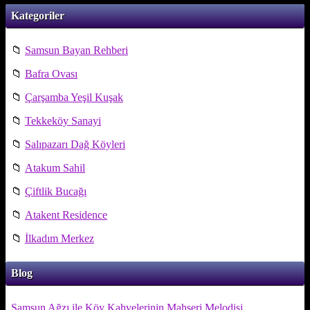
Kategoriler
📁
Samsun Bayan Rehberi
📁
Bafra Ovası
📁
Çarşamba Yeşil Kuşak
📁
Tekkeköy Sanayi
📁
Salıpazarı Dağ Köyleri
📁
Atakum Sahil
📁
Çiftlik Bucağı
📁
Atakent Residence
📁
İlkadım Merkez
Blog
Samsun Ağzı ile Köy Kahvelerinin Mahşeri Melodisi