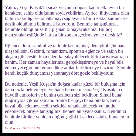
Yalnız, Yeşil Kuşak'ın sıcak ve canlı doğası kadar etkileyici bir
karaktere sahip olduğumu söyleyebilirim. Ayrıca, ihtiyacınız olan
bütün yakınlığı ve rahatlamayı sağlayacak bir o kadar samimi ve
nazik olduğumu belirtmek istiyorum. Benimle tanıştığınıza,
benimle olduğunuza hiç pişman olmayacaksınız. Bu hoş
manzaralar eşliğinde harika bir zaman geçirmeye ne dersiniz?
Eğlence dolu, samimi ve tatlı bir kız arkadaş deneyimi için bana
ulaşabilirsin. Gezinti, romantizm, spontan eğlence ve sakin bir
akşam gibi çeşitli hizmetleri karşılayabilecek birini arıyorsanız, o
benim. Her zaman hayallerinizi gerçekleştirmeye ve hayal bile
edemeyeceğin mükemmellikte anılar biriktirmeye hazırım. Seninle
kendi küçük dünyamızı yaratmayı dört gözle bekliyorum.
Bu nedenle, Yeşil Kuşak'ın doğası kadar güzel bir buluşma için
daha fazla beklemeyin ve bana hemen ulaşın. Yeşil Kuşak'ın o
büyülü atmosferi ve benim cazibem sizi bekliyor. Şimdi bana
doğru yola çıkma zamanı. Sonra her şeyi bana bırakın. Seni,
hayal bile edemeyeceğin şekilde rahatlatabilecek ve mutlu
edebilecek biriyle tanıştığınızı hemen anlayacaksınız. Kendinizi
benimle birlikte yeniden doğmuş gibi hissedeceksiniz, buna emin
olun.
17 Mayıs 2026 16:31:20