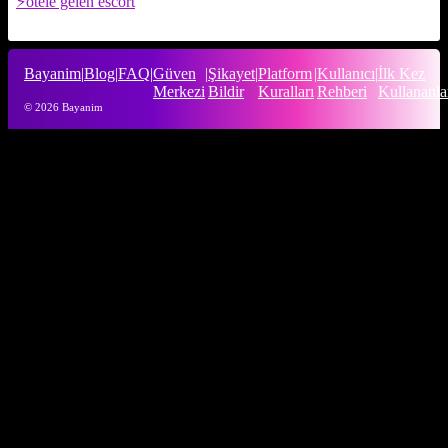
otele gelen escort
Bayanim
|
Blog
|
FAQ
|
Güven
|
Şikayet
|
Platform
|
Kullanıcı
|
İlk Kez
Merkezi
Bildir
Kuralları
Rehberi
Kullananla
© 2026 Bayanim