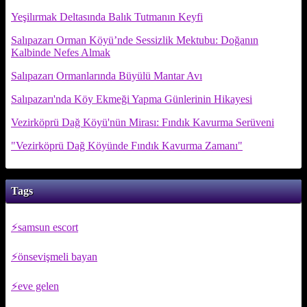
Yeşilırmak Deltasında Balık Tutmanın Keyfi
Salıpazarı Orman Köyü’nde Sessizlik Mektubu: Doğanın
Kalbinde Nefes Almak
Salıpazarı Ormanlarında Büyülü Mantar Avı
Salıpazarı'nda Köy Ekmeği Yapma Günlerinin Hikayesi
Vezirköprü Dağ Köyü'nün Mirası: Fındık Kavurma Serüveni
"Vezirköprü Dağ Köyünde Fındık Kavurma Zamanı"
Tags
samsun escort
önsevişmeli bayan
eve gelen