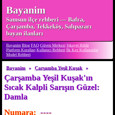
Bayanim
Samsun ilçe rehberi — Bafra,
Çarşamba, Tekkeköy, Salıpazarı
bayan ilanları
Bayanim
Blog
FAQ
Güven Merkezi
Şikayet Bildir
Platform Kuralları
Kullanıcı Rehberi
İlk Kez Kullananlar
Model Rehberi
Bayanim
»
Çarşamba Yeşil Kuşak
»
Çarşamba Yeşil Kuşak'ın
Sıcak Kalpli Sarışın Güzel:
Damla
Numara:
----