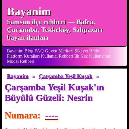
Bayanim
Samsun ilçe rehberi — Bafra,
Çarşamba, Tekkeköy, Salıpazarı
bayan ilanları
Bayanim
Blog
FAQ
Güven Merkezi
Şikayet Bildir
Platform Kuralları
Kullanıcı Rehberi
İlk Kez Kullananlar
Model Rehberi
Bayanim
»
Çarşamba Yeşil Kuşak
»
Çarşamba Yeşil Kuşak'ın
Büyülü Güzeli: Nesrin
Numara:
----