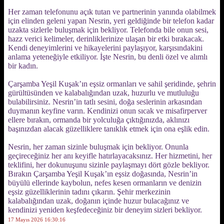
Her zaman telefonunu açık tutan ve partnerinin yanında olabilmek
için elinden geleni yapan Nesrin, yeri geldiğinde bir telefon kadar
uzakta sizlerle buluşmak için bekliyor. Telefonda bile onun sesi,
hazz verici kelimeler, derinliklerinize ulaşan bir etki bırakacak.
Kendi deneyimlerini ve hikayelerini paylaşıyor, karşısındakini
anlama yeteneğiyle etkiliyor. İşte Nesrin, bu denli özel ve alımlı
bir kadın.
Çarşamba Yeşil Kuşak’ın eşsiz ormanları ve sahil şeridinde, şehrin
gürültüsünden ve kalabalığından uzak, huzurlu ve mutluluğu
bulabilirsiniz. Nesrin’in tatlı sesini, doğa seslerinin arkasından
duymanın keyfine varın. Kendinizi onun sıcak ve misafirperver
ellere bırakın, ormanda bir yolculuğa çıktığınızda, aklınızı
başınızdan alacak güzelliklere tanıklık etmek için ona eşlik edin.
Nesrin, her zaman sizinle buluşmak için bekliyor. Onunla
geçireceğiniz her anı keyifle hatırlayacaksınız. Her hizmetini, her
teklifini, her dokunuşunu sizinle paylaşmayı dört gözle bekliyor.
Bırakın Çarşamba Yeşil Kuşak’ın eşsiz doğasında, Nesrin’in
büyülü ellerinde kaybolun, nefes kesen ormanların ve denizin
eşsiz güzelliklerinin tadını çıkarın. Şehir merkezinin
kalabalığından uzak, doğanın içinde huzur bulacağınız ve
kendinizi yeniden keşfedeceğiniz bir deneyim sizleri bekliyor.
17 Mayıs 2026 16:30:16