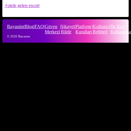
otele gelen escort
Bayanim
|
Blog
|
FAQ
|
Güven
|
Şikayet
|
Platform
|
Kullanıcı
|
İlk Kez
Merkezi
Bildir
Kuralları
Rehberi
Kullananla
© 2026 Bayanim