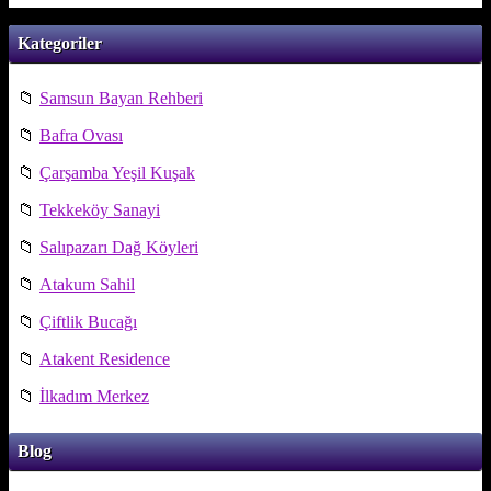
Kategoriler
📁
Samsun Bayan Rehberi
📁
Bafra Ovası
📁
Çarşamba Yeşil Kuşak
📁
Tekkeköy Sanayi
📁
Salıpazarı Dağ Köyleri
📁
Atakum Sahil
📁
Çiftlik Bucağı
📁
Atakent Residence
📁
İlkadım Merkez
Blog