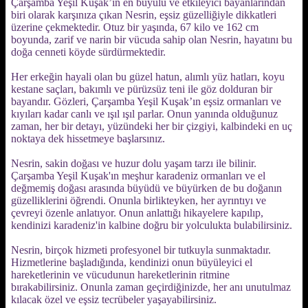
Çarşamba Yeşil Kuşak’ın en büyülü ve etkileyici bayanlarından
biri olarak karşınıza çıkan Nesrin, eşsiz güzelliğiyle dikkatleri
üzerine çekmektedir. Otuz bir yaşında, 67 kilo ve 162 cm
boyunda, zarif ve narin bir vücuda sahip olan Nesrin, hayatını bu
doğa cenneti köyde sürdürmektedir.
Her erkeğin hayali olan bu güzel hatun, alımlı yüz hatları, koyu
kestane saçları, bakımlı ve pürüzsüz teni ile göz dolduran bir
bayandır. Gözleri, Çarşamba Yeşil Kuşak’ın eşsiz ormanları ve
kıyıları kadar canlı ve ışıl ışıl parlar. Onun yanında olduğunuz
zaman, her bir detayı, yüzündeki her bir çizgiyi, kalbindeki en uç
noktaya dek hissetmeye başlarsınız.
Nesrin, sakin doğası ve huzur dolu yaşam tarzı ile bilinir.
Çarşamba Yeşil Kuşak'ın meşhur karadeniz ormanları ve el
değmemiş doğası arasında büyüdü ve büyürken de bu doğanın
güzelliklerini öğrendi. Onunla birlikteyken, her ayrıntıyı ve
çevreyi özenle anlatıyor. Onun anlattığı hikayelere kapılıp,
kendinizi karadeniz'in kalbine doğru bir yolculukta bulabilirsiniz.
Nesrin, birçok hizmeti profesyonel bir tutkuyla sunmaktadır.
Hizmetlerine başladığında, kendinizi onun büyüleyici el
hareketlerinin ve vücudunun hareketlerinin ritmine
bırakabilirsiniz. Onunla zaman geçirdiğinizde, her anı unutulmaz
kılacak özel ve eşsiz tecrübeler yaşayabilirsiniz.