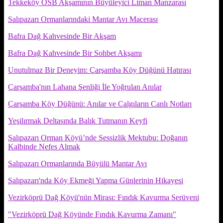
Tekkeköy OSB Akşamının Büyüleyici Liman Manzarası
Salıpazarı Ormanlarındaki Mantar Avı Macerası
Bafra Dağ Kahvesinde Bir Akşam
Bafra Dağ Kahvesinde Bir Sohbet Akşamı
Unutulmaz Bir Deneyim: Çarşamba Köy Düğünü Hatırası
Çarşamba'nın Lahana Şenliği İle Yoğrulan Anılar
Çarşamba Köy Düğünü: Anılar ve Çalgıların Canlı Notları
Yeşilırmak Deltasında Balık Tutmanın Keyfi
Salıpazarı Orman Köyü’nde Sessizlik Mektubu: Doğanın
Kalbinde Nefes Almak
Salıpazarı Ormanlarında Büyülü Mantar Avı
Salıpazarı'nda Köy Ekmeği Yapma Günlerinin Hikayesi
Vezirköprü Dağ Köyü'nün Mirası: Fındık Kavurma Serüveni
"Vezirköprü Dağ Köyünde Fındık Kavurma Zamanı"