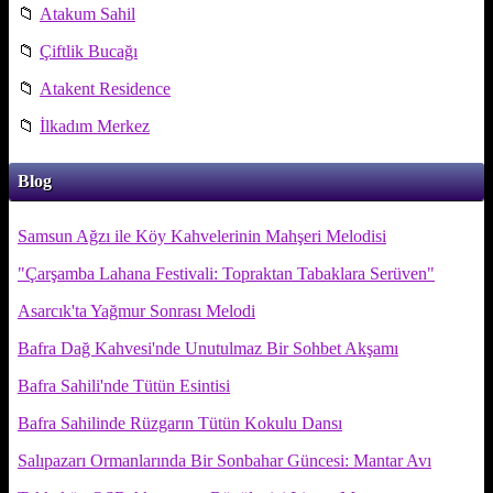
📁
Atakum Sahil
📁
Çiftlik Bucağı
📁
Atakent Residence
📁
İlkadım Merkez
Blog
Samsun Ağzı ile Köy Kahvelerinin Mahşeri Melodisi
"Çarşamba Lahana Festivali: Topraktan Tabaklara Serüven"
Asarcık'ta Yağmur Sonrası Melodi
Bafra Dağ Kahvesi'nde Unutulmaz Bir Sohbet Akşamı
Bafra Sahili'nde Tütün Esintisi
Bafra Sahilinde Rüzgarın Tütün Kokulu Dansı
Salıpazarı Ormanlarında Bir Sonbahar Güncesi: Mantar Avı