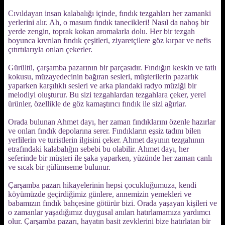
Cıvıldayan insan kalabalığı içinde, fındık tezgahları her zamanki
yerlerini alır. Ah, o masum fındık tanecikleri! Nasıl da nahoş bir
yerde zengin, toprak kokan aromalarla dolu. Her bir tezgah
boyunca kıvrılan fındık çeşitleri, ziyaretçilere göz kırpar ve nefis
çıtırtılarıyla onları çekerler.
Gürültü, çarşamba pazarının bir parçasıdır. Fındığın keskin ve tatlı
kokusu, müzayedecinin bağıran sesleri, müşterilerin pazarlık
yaparken karşılıklı sesleri ve arka plandaki radyo müziği bir
melodiyi oluşturur. Bu sizi tezgahlardan tezgahlara çeker, yerel
ürünler, özellikle de göz kamaştırıcı fındık ile sizi ağırlar.
Orada bulunan Ahmet dayı, her zaman fındıklarını özenle hazırlar
ve onları fındık depolarına serer. Fındıkların eşsiz tadını bilen
yerlilerin ve turistlerin ilgisini çeker. Ahmet dayının tezgahının
etrafındaki kalabalığın sebebi bu olabilir. Ahmet dayı, her
seferinde bir müşteri ile şaka yaparken, yüzünde her zaman canlı
ve sıcak bir gülümseme bulunur.
Çarşamba pazarı hikayelerinin hepsi çocukluğumuza, kendi
köyümüzde geçirdiğimiz günlere, annemizin yemekleri ve
babamızın fındık bahçesine götürür bizi. Orada yaşayan kişileri ve
o zamanlar yaşadığımız duygusal anıları hatırlamamıza yardımcı
olur. Çarşamba pazarı, hayatın basit zevklerini bize hatırlatan bir