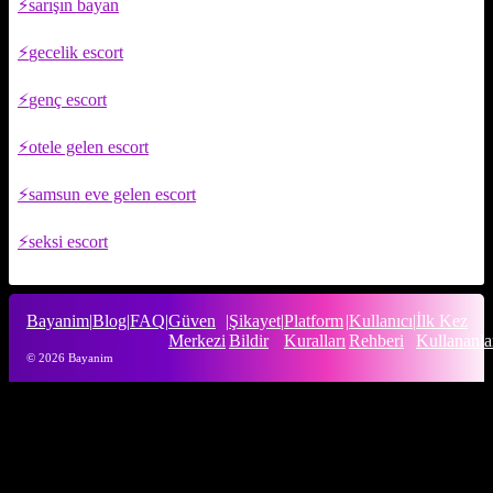
sarışın bayan
gecelik escort
genç escort
otele gelen escort
samsun eve gelen escort
seksi escort
Bayanim
|
Blog
|
FAQ
|
Güven
|
Şikayet
|
Platform
|
Kullanıcı
|
İlk Kez
Merkezi
Bildir
Kuralları
Rehberi
Kullananla
© 2026 Bayanim