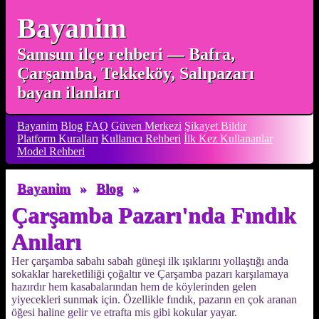
Bayanim
Samsun ilçe rehberi — Bafra,
Çarşamba, Tekkeköy, Salıpazarı
bayan ilanları
Bayanim
Blog
FAQ
Güven Merkezi
Şikayet Bildir
Platform Kuralları
Kullanıcı Rehberi
İlk Kez Kullananlar
Model Rehberi
Bayanim
»
Blog
»
Çarşamba Pazarı'nda Fındık
Anıları
Her çarşamba sabahı sabah güneşi ilk ışıklarını yollaştığı anda
sokaklar hareketliliği çoğaltır ve Çarşamba pazarı karşılamaya
hazırdır hem kasabalarından hem de köylerinden gelen
yiyecekleri sunmak için. Özellikle fındık, pazarın en çok aranan
öğesi haline gelir ve etrafta mis gibi kokular yayar.