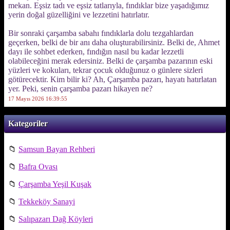
mekan. Eşsiz tadı ve eşsiz tatlarıyla, fındıklar bize yaşadığımız
yerin doğal güzelliğini ve lezzetini hatırlatır.
Bir sonraki çarşamba sabahı fındıklarla dolu tezgahlardan
geçerken, belki de bir anı daha oluşturabilirsiniz. Belki de, Ahmet
dayı ile sohbet ederken, fındığın nasıl bu kadar lezzetli
olabileceğini merak edersiniz. Belki de çarşamba pazarının eski
yüzleri ve kokuları, tekrar çocuk olduğunuz o günlere sizleri
götürecektir. Kim bilir ki? Ah, Çarşamba pazarı, hayatı hatırlatan
yer. Peki, senin çarşamba pazarı hikayen ne?
17 Mayıs 2026 16:39:55
Kategoriler
📁
Samsun Bayan Rehberi
📁
Bafra Ovası
📁
Çarşamba Yeşil Kuşak
📁
Tekkeköy Sanayi
📁
Salıpazarı Dağ Köyleri