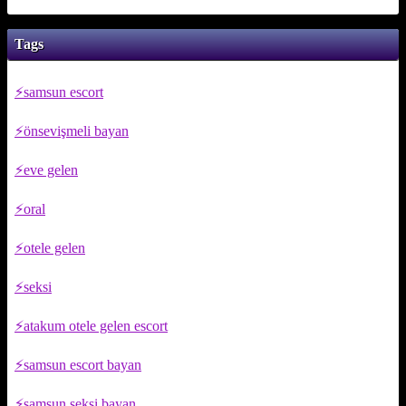
Tags
samsun escort
önsevişmeli bayan
eve gelen
oral
otele gelen
seksi
atakum otele gelen escort
samsun escort bayan
samsun seksi bayan