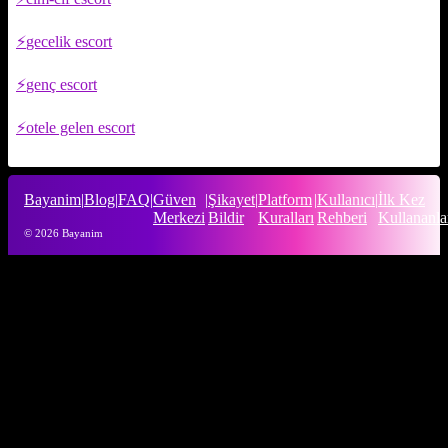
gecelik escort
genç escort
otele gelen escort
Bayanim
|
Blog
|
FAQ
|
Güven
|
Şikayet
|
Platform
|
Kullanıcı
|
İlk Kez
Merkezi
Bildir
Kuralları
Rehberi
Kullananla
© 2026 Bayanim