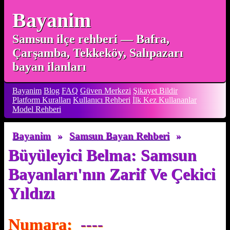
Bayanim
Samsun ilçe rehberi — Bafra,
Çarşamba, Tekkeköy, Salıpazarı
bayan ilanları
Bayanim
Blog
FAQ
Güven Merkezi
Şikayet Bildir
Platform Kuralları
Kullanıcı Rehberi
İlk Kez Kullananlar
Model Rehberi
Bayanim
»
Samsun Bayan Rehberi
»
Büyüleyici Belma: Samsun
Bayanları'nın Zarif Ve Çekici
Yıldızı
Numara:
----