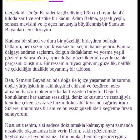
Gerçek bir Doğu Karadeniz güzeliyim; 178 cm boyunda, 47
kiloda zarif ve sofistike bir kadın. Adım Belma, şaşaalı yeşili,
sonsuz mavisini ve iç açıcı havasıyla büyülenmiş bir Samsun
Bayanları temsilcisiyim.
Kadınsı bir silueti ve duru bir güzelliği birleştiren belirgin
hatlarım, beni sizin için kusursuz bir seçim haline getirir. Kumral,
dalgayı andıran saçlarım, dolgun dudaklarım ve yosma yeşili
gözlerim Samsun'un çarpıcı doğal güzelliklerinin ayrılmaz bir
parçasını oluşturur. Bir ressamın rüyası gibiyim; güzellik, naiflik
ve çekiciliğin titizlikle boyanmış bir tablosu.
Ben, Samsun Bayanları'nda doğa ile iç içe yaşamanın huzurunu,
doğa yürüyüşlerinin sakinleştirici etkisini ve özgürce nefes
almanın hazzını iliklerime kadar hisseden biriyim. Değerli
konuklarımı her zaman sessizliği, deniz kokusunu ve ıssızlığıyla
kendine çeken sessiz ve huzur dolu sahil kıyısında ağırlıyorum.
Sizlere, unutulmaz bir anı ve bu eşsiz güzellikleri keşfetme fırsatı
sunuyorum.
Kusursuz tenim, sizi sadece dokunmakla kalmayıp aynı zamanda
nezaketle okşamanıza izin verir. Derin, sakin gözlerimde
kaybolmak isteyebilirsiniz. Tüm bunlar, benimle geçireceğiniz