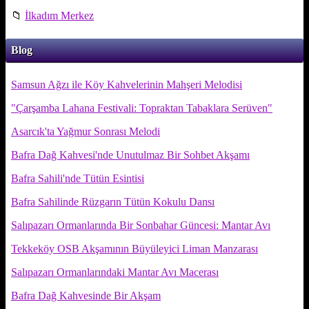
📁
İlkadım Merkez
Blog
Samsun Ağzı ile Köy Kahvelerinin Mahşeri Melodisi
"Çarşamba Lahana Festivali: Topraktan Tabaklara Serüven"
Asarcık'ta Yağmur Sonrası Melodi
Bafra Dağ Kahvesi'nde Unutulmaz Bir Sohbet Akşamı
Bafra Sahili'nde Tütün Esintisi
Bafra Sahilinde Rüzgarın Tütün Kokulu Dansı
Salıpazarı Ormanlarında Bir Sonbahar Güncesi: Mantar Avı
Tekkeköy OSB Akşamının Büyüleyici Liman Manzarası
Salıpazarı Ormanlarındaki Mantar Avı Macerası
Bafra Dağ Kahvesinde Bir Akşam