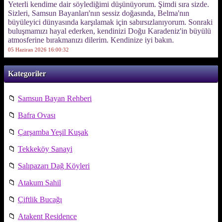
Yeterli kendime dair söylediğimi düşünüyorum. Şimdi sıra sizde.
Sizleri, Samsun Bayanları'nın sessiz doğasında, Belma'nın
büyüleyici dünyasında karşılamak için sabırsızlanıyorum. Sonraki
buluşmamızı hayal ederken, kendinizi Doğu Karadeniz'in büyülü
atmosferine bırakmanızı dilerim. Kendinize iyi bakın.
05 Haziran 2026 16:00:32
Kategoriler
📁
Samsun Bayan Rehberi
📁
Bafra Ovası
📁
Çarşamba Yeşil Kuşak
📁
Tekkeköy Sanayi
📁
Salıpazarı Dağ Köyleri
📁
Atakum Sahil
📁
Çiftlik Bucağı
📁
Atakent Residence