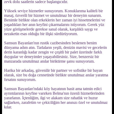
zevk dolu saatlerin sadece başlangıcıdır.
Yüksek seviye hizmetler sunuyorum. Konuklarıma kaliteli bir
masaj, özverili bir hizmet ve unutulmaz bir deneyim sunarım.
Benimle birlikte olan erkeklerin her zaman iyi hissetmelerini ve
yaşadıkları her anın keyfini çıkarmalarını istiyorum. Gerek yüz
yüze görüşmelerde gerekse sanal olarak, karşılıklı saygı ve
nezaketin esas olduğu bir ilişki sürdürüyorum.
Samsun Bayanları'nın rustik cazibesinden beslenen benim
dünyama adım atın. Tarlaların yeşili, denizin mavisi ve gecelerin
derin karanlığı kadar zengin ve çeşitli bir palet üzerinde farklı
duygular ve deneyimler yaşayabilirsiniz. Size, benzersiz bir
manzarada unutulmaz anılar biriktirme şansı sunuyorum.
Harika bir arkadaş, güvenilir bir partner ve sofistike bir bayan
olarak, size bu doğa cennetinde birlikte unutulmaz anılar yaratma
fırsatını sunuyorum.
Samsun Bayanları'ndaki köy hayatının basit ama tatmin edici
ayrıntılarının keyfine varırken Belma'nın özenli hizmetlerinden
yararlanın. İçtenliğim, ilgi ve alakam size rahatlık ve huzur
sağlarken, zarafetim ve çekiciliğim her anınızı özel ve unutulmaz
kılar.