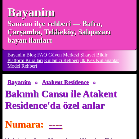
Bayanim
Samsun ilçe rehberi — Bafra,
Çarşamba, Tekkeköy, Salıpazarı
bayan ilanları
Bayanim
Blog
FAQ
Güven Merkezi
Şikayet Bildir
Platform Kuralları
Kullanıcı Rehberi
İlk Kez Kullananlar
Model Rehberi
Bayanim
»
Atakent Residence
»
Bakımlı Cansu ile Atakent
Residence'da özel anlar
Numara:
----