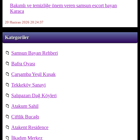
Bakımlı ve temizliğe önem veren samsun escort bayan
Karaca
20 Haziran 2026 20:24:37
Kategoriler
📁
Samsun Bayan Rehberi
📁
Bafra Ovası
📁
Çarşamba Yeşil Kuşak
📁
Tekkeköy Sanayi
📁
Salıpazarı Dağ Köyleri
📁
Atakum Sahil
📁
Çiftlik Bucağı
📁
Atakent Residence
📁
İlkadım Merkez