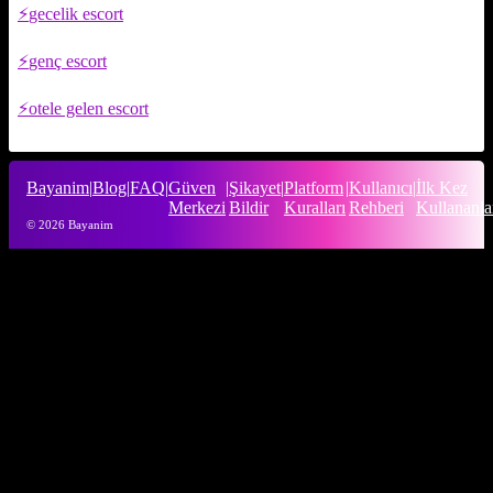
gecelik escort
genç escort
otele gelen escort
Bayanim
|
Blog
|
FAQ
|
Güven
|
Şikayet
|
Platform
|
Kullanıcı
|
İlk Kez
Merkezi
Bildir
Kuralları
Rehberi
Kullananla
© 2026 Bayanim