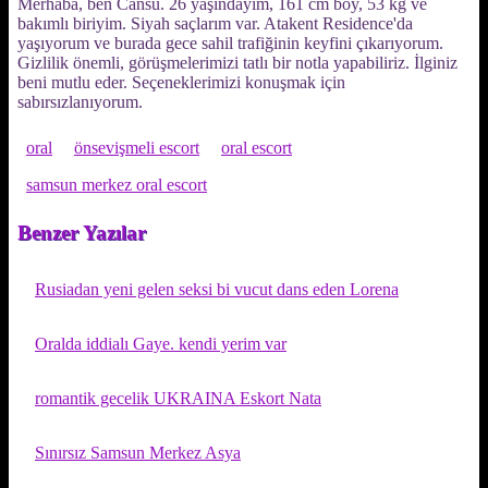
Merhaba, ben Cansu. 26 yaşındayım, 161 cm boy, 53 kg ve
bakımlı biriyim. Siyah saçlarım var. Atakent Residence'da
yaşıyorum ve burada gece sahil trafiğinin keyfini çıkarıyorum.
Gizlilik önemli, görüşmelerimizi tatlı bir notla yapabiliriz. İlginiz
beni mutlu eder. Seçeneklerimizi konuşmak için
sabırsızlanıyorum.
oral
önsevişmeli escort
oral escort
samsun merkez oral escort
Benzer Yazılar
Rusiadan yeni gelen seksi bi vucut dans eden Lorena
Oralda iddialı Gaye. kendi yerim var
romantik gecelik UKRAINA Eskort Nata
Sınırsız Samsun Merkez Asya