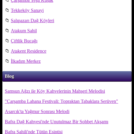
📁
Çarşamba Yeşil Kuşak
📁
Tekkeköy Sanayi
📁
Salıpazarı Dağ Köyleri
📁
Atakum Sahil
📁
Çiftlik Bucağı
📁
Atakent Residence
📁
İlkadım Merkez
Blog
Samsun Ağzı ile Köy Kahvelerinin Mahşeri Melodisi
"Çarşamba Lahana Festivali: Topraktan Tabaklara Serüven"
Asarcık'ta Yağmur Sonrası Melodi
Bafra Dağ Kahvesi'nde Unutulmaz Bir Sohbet Akşamı
Bafra Sahili'nde Tütün Esintisi