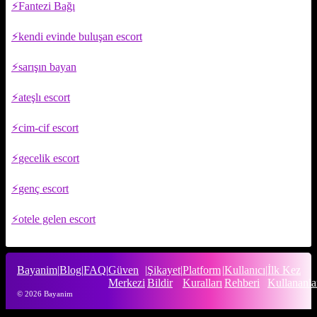
Fantezi Bağı
kendi evinde buluşan escort
sarışın bayan
ateşlı escort
cim-cif escort
gecelik escort
genç escort
otele gelen escort
Bayanim
|
Blog
|
FAQ
|
Güven
|
Şikayet
|
Platform
|
Kullanıcı
|
İlk Kez
Merkezi
Bildir
Kuralları
Rehberi
Kullananla
© 2026 Bayanim