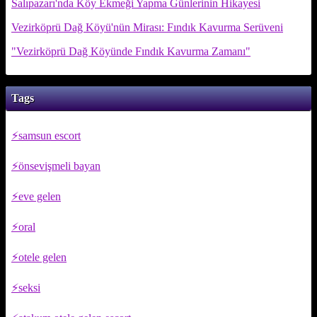
Salıpazarı'nda Köy Ekmeği Yapma Günlerinin Hikayesi
Vezirköprü Dağ Köyü'nün Mirası: Fındık Kavurma Serüveni
"Vezirköprü Dağ Köyünde Fındık Kavurma Zamanı"
Tags
samsun escort
önsevişmeli bayan
eve gelen
oral
otele gelen
seksi