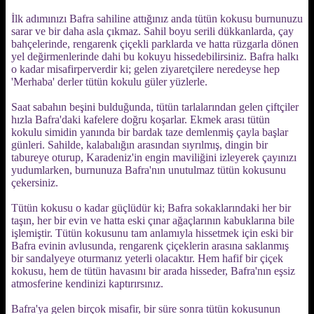
İlk adımınızı Bafra sahiline attığınız anda tütün kokusu burnunuzu
sarar ve bir daha asla çıkmaz. Sahil boyu serili dükkanlarda, çay
bahçelerinde, rengarenk çiçekli parklarda ve hatta rüzgarla dönen
yel değirmenlerinde dahi bu kokuyu hissedebilirsiniz. Bafra halkı
o kadar misafirperverdir ki; gelen ziyaretçilere neredeyse hep
'Merhaba' derler tütün kokulu güler yüzlerle.
Saat sabahın beşini bulduğunda, tütün tarlalarından gelen çiftçiler
hızla Bafra'daki kafelere doğru koşarlar. Ekmek arası tütün
kokulu simidin yanında bir bardak taze demlenmiş çayla başlar
günleri. Sahilde, kalabalığın arasından sıyrılmış, dingin bir
tabureye oturup, Karadeniz'in engin maviliğini izleyerek çayınızı
yudumlarken, burnunuza Bafra'nın unutulmaz tütün kokusunu
çekersiniz.
Tütün kokusu o kadar güçlüdür ki; Bafra sokaklarındaki her bir
taşın, her bir evin ve hatta eski çınar ağaçlarının kabuklarına bile
işlemiştir. Tütün kokusunu tam anlamıyla hissetmek için eski bir
Bafra evinin avlusunda, rengarenk çiçeklerin arasına saklanmış
bir sandalyeye oturmanız yeterli olacaktır. Hem hafif bir çiçek
kokusu, hem de tütün havasını bir arada hisseder, Bafra'nın eşsiz
atmosferine kendinizi kaptırırsınız.
Bafra'ya gelen birçok misafir, bir süre sonra tütün kokusunun