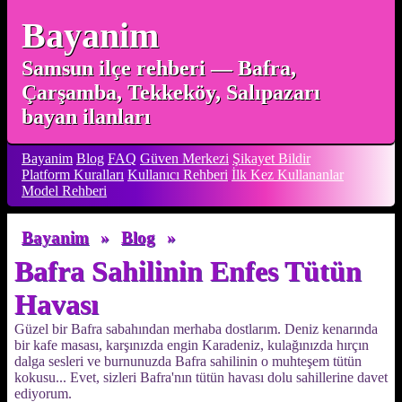
Bayanim
Samsun ilçe rehberi — Bafra,
Çarşamba, Tekkeköy, Salıpazarı
bayan ilanları
Bayanim
Blog
FAQ
Güven Merkezi
Şikayet Bildir
Platform Kuralları
Kullanıcı Rehberi
İlk Kez Kullananlar
Model Rehberi
Bayanim
»
Blog
»
Bafra Sahilinin Enfes Tütün
Havası
Güzel bir Bafra sabahından merhaba dostlarım. Deniz kenarında
bir kafe masası, karşınızda engin Karadeniz, kulağınızda hırçın
dalga sesleri ve burnunuzda Bafra sahilinin o muhteşem tütün
kokusu... Evet, sizleri Bafra'nın tütün havası dolu sahillerine davet
ediyorum.