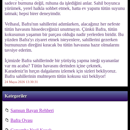
sadece burnuna değil, ruhuna da işlediğini anlar. Sahil boyunca
yürümek, yerel halkla sohbet etmek, hatta ev yapımı tütün suyunu
tatmak; hepsi birer deneyimdir.
Velhasıl, Bafra'nın sahillerini adımlarken, alacağınız her nefeste
tütün havasını hissedeceğinizi unutmayın. Çünkü Bafra, tütün
kokusunun yaşamın bir parçası olduğu nadir yerlerden biridir. Bu
yüzden Bafra'yı ziyaret etmek isteyenlere, sahillerini gezerken
burnunuzun direğini kıracak bu tütün havasına hazır olmalarını
tavsiye ederim.
İçimizde Bafra sahillerinde bir yürüyüş yapma isteği uyananlar
var mı acaba? Tütün havasını derinden içine çekmek,
Karadeniz'in hırçın dalgalarını izlemek için sizleri bekliyoruz.
Bafra sahillerinin muhteşem tütün kokusu sizi bekliyor!
24 Mayıs 2026 13:30:31
Kategoriler
📁
Samsun Bayan Rehberi
📁
Bafra Ovası