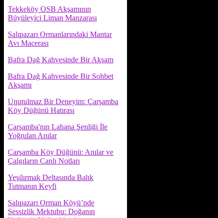
Tekkeköy OSB Akşamının
Büyüleyici Liman Manzarası
Salıpazarı Ormanlarındaki Mantar
Avı Macerası
Bafra Dağ Kahvesinde Bir Akşam
Bafra Dağ Kahvesinde Bir Sohbet
Akşamı
Unutulmaz Bir Deneyim: Çarşamba
Köy Düğünü Hatırası
Çarşamba'nın Lahana Şenliği İle
Yoğrulan Anılar
Çarşamba Köy Düğünü: Anılar ve
Çalgıların Canlı Notları
Yeşilırmak Deltasında Balık
Tutmanın Keyfi
Salıpazarı Orman Köyü’nde
Sessizlik Mektubu: Doğanın