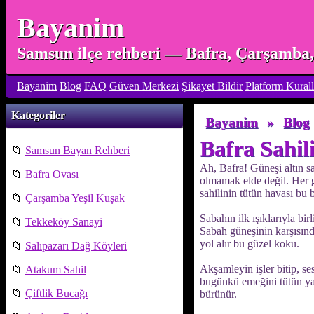
Bayanim
Samsun ilçe rehberi — Bafra, Çarşamba, 
Bayanim
Blog
FAQ
Güven Merkezi
Şikayet Bildir
Platform Kurall
Kategoriler
Bayanim
»
Blog
Bafra Sahil
📁
Samsun Bayan Rehberi
Ah, Bafra! Güneşi altın sa
📁
Bafra Ovası
olmamak elde değil. Her g
sahilinin tütün havası bu 
📁
Çarşamba Yeşil Kuşak
Sabahın ilk ışıklarıyla bir
📁
Tekkeköy Sanayi
Sabah güneşinin karşısında
yol alır bu güzel koku.
📁
Salıpazarı Dağ Köyleri
Akşamleyin işler bitip, se
📁
Atakum Sahil
bugünkü emeğini tütün yap
📁
Çiftlik Bucağı
bürünür.