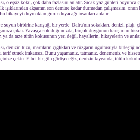
sı, o eşsiz koku, çok daha fazlasını anlatır. Sıcak yaz günleri boyunca çi
ilk ışıklarından akşamın son demine kadar durmadan çalışmasını, onun 
 bu hikayeyi duymaktan gurur duyacağı insanları anlatır.
e suyun birbirine karıştığı bir yerde, Bafra'nın sokakları, denizi, plajı, ç
arşımıza çıkar. Yavaşça soluduğunuzda, birçok duygunun karışımını hiss
a da taze tütün kokusunun yeri değil, hayallerin, hikayelerin ve anılar
sı, denizin tuzu, martıların çığlıkları ve rüzgarın uğultusuyla birleştiğ
yatı tarif etmek imkansız. Bunu yaşamanız, tatmanız, denemeniz ve hisset
çinize çekin. Elbet bir gün görüşeceğiz, denizin kıyısında, tütün kokul