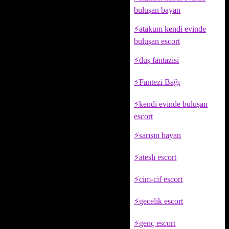
buluşan bayan
atakum kendi evinde
buluşan escort
duş fantazisi
Fantezi Bağı
kendi evinde buluşan
escort
sarışın bayan
ateşlı escort
cim-cif escort
gecelik escort
genç escort