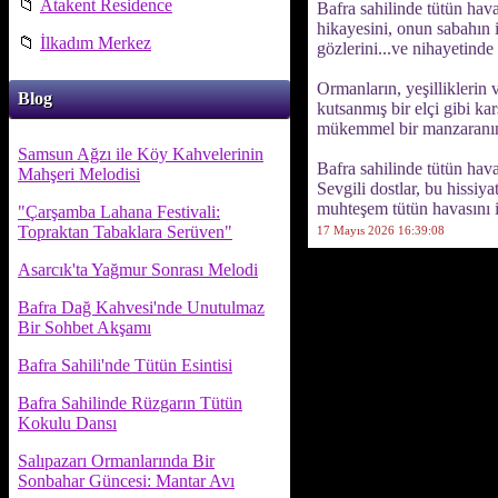
📁
Atakent Residence
Bafra sahilinde tütün hava
hikayesini, onun sabahın 
📁
İlkadım Merkez
gözlerini...ve nihayetinde
Ormanların, yeşilliklerin v
Blog
kutsanmış bir elçi gibi k
mükemmel bir manzaranın y
Samsun Ağzı ile Köy Kahvelerinin
Bafra sahilinde tütün hava
Mahşeri Melodisi
Sevgili dostlar, bu hissi
muhteşem tütün havasını i
"Çarşamba Lahana Festivali:
Topraktan Tabaklara Serüven"
17 Mayıs 2026 16:39:08
Asarcık'ta Yağmur Sonrası Melodi
Bafra Dağ Kahvesi'nde Unutulmaz
Bir Sohbet Akşamı
Bafra Sahili'nde Tütün Esintisi
Bafra Sahilinde Rüzgarın Tütün
Kokulu Dansı
Salıpazarı Ormanlarında Bir
Sonbahar Güncesi: Mantar Avı