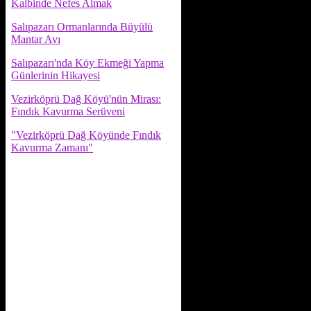
Kalbinde Nefes Almak
Salıpazarı Ormanlarında Büyülü
Mantar Avı
Salıpazarı'nda Köy Ekmeği Yapma
Günlerinin Hikayesi
Vezirköprü Dağ Köyü'nün Mirası:
Fındık Kavurma Serüveni
"Vezirköprü Dağ Köyünde Fındık
Kavurma Zamanı"