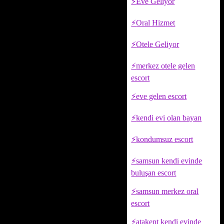
Eve Geliyor
Oral Hizmet
Otele Geliyor
merkez otele gelen
escort
eve gelen escort
kendi evi olan bayan
kondumsuz escort
samsun kendi evinde
buluşan escort
samsun merkez oral
escort
atakent kendi evinde