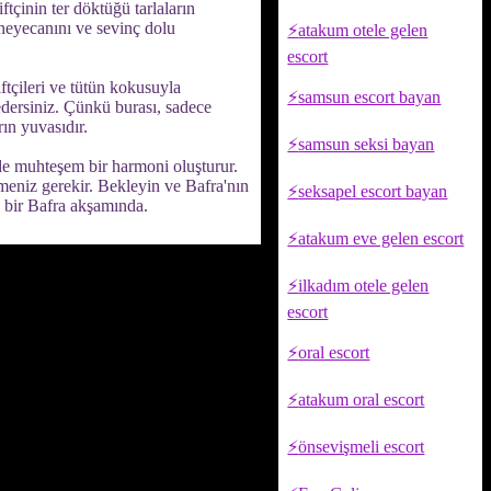
ftçinin ter döktüğü tarlaların
heyecanını ve sevinç dolu
atakum otele gelen
escort
iftçileri ve tütün kokusuyla
samsun escort bayan
edersiniz. Çünkü burası, sadece
ın yuvasıdır.
samsun seksi bayan
inde muhteşem bir harmoni oluşturur.
meniz gerekir. Bekleyin ve Bafra'nın
seksapel escort bayan
u bir Bafra akşamında.
atakum eve gelen escort
ilkadım otele gelen
escort
oral escort
atakum oral escort
önsevişmeli escort