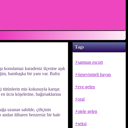
Tags
samsun escort
rşı konulamaz karadeniz ilçesine aşık
ğim, bambaşka bir yanı var. Bafra
önsevişmeli bayan
eve gelen
ği tütünlerin mis kokusuyla karışır.
n en ücra köşelerine, bağırsaklarına
oral
uğa uzanan sahilde, çiftçinin
otele gelen
 andan itibaren benzersiz bir hale
seksi