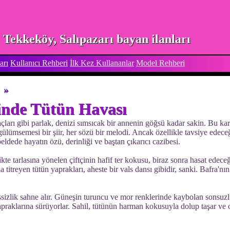
Tekkeköy, Salıpazarı bayan ilanları
arı
Kullanıcı Rehberi
İlk Kez Kullananlar
Model Rehberi
»
inde Tütün Havası
çları gibi parlak, denizi sımsıcak bir annenin göğsü kadar sakin. Bu ka
ülümsemesi bir şiir, her sözü bir melodi. Ancak özellikle tavsiye edece
beldede hayatın özü, derinliği ve baştan çıkarıcı cazibesi.
likte tarlasına yönelen çiftçinin hafif ter kokusu, biraz sonra hasat edece
 titreyen tütün yaprakları, aheste bir vals dansı gibidir, sanki. Bafra'nı
ssizlik sahne alır. Güneşin turuncu ve mor renklerinde kaybolan sonsuzl
raklarına sürüyorlar. Sahil, tütünün harman kokusuyla dolup taşar ve o