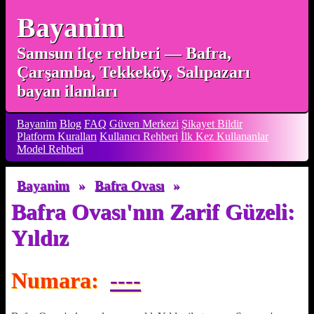
Bayanim
Samsun ilçe rehberi — Bafra,
Çarşamba, Tekkeköy, Salıpazarı
bayan ilanları
Bayanim
Blog
FAQ
Güven Merkezi
Şikayet Bildir
Platform Kuralları
Kullanıcı Rehberi
İlk Kez Kullananlar
Model Rehberi
Bayanim
»
Bafra Ovası
»
Bafra Ovası'nın Zarif Güzeli:
Yıldız
Numara:
----