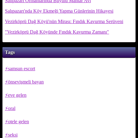
Salıpazarı Ormanlarında Büyülü Mantar Avı
Salıpazarı'nda Köy Ekmeği Yapma Günlerinin Hikayesi
Vezirköprü Dağ Köyü'nün Mirası: Fındık Kavurma Serüveni
"Vezirköprü Dağ Köyünde Fındık Kavurma Zamanı"
Tags
samsun escort
önsevişmeli bayan
eve gelen
oral
otele gelen
seksi