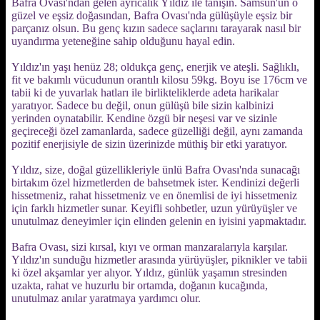
Bafra Ovası'ndan gelen ayrıcalık Yıldız ile tanışın. Samsun'un o
güzel ve eşsiz doğasından, Bafra Ovası'nda gülüşüyle eşsiz bir
parçanız olsun. Bu genç kızın sadece saçlarını tarayarak nasıl bir
uyandırma yeteneğine sahip olduğunu hayal edin.
Yıldız'ın yaşı henüz 28; oldukça genç, enerjik ve ateşli. Sağlıklı,
fit ve bakımlı vücudunun orantılı kilosu 59kg. Boyu ise 176cm ve
tabii ki de yuvarlak hatları ile birlikteliklerde adeta harikalar
yaratıyor. Sadece bu değil, onun gülüşü bile sizin kalbinizi
yerinden oynatabilir. Kendine özgü bir neşesi var ve sizinle
geçireceği özel zamanlarda, sadece güzelliği değil, aynı zamanda
pozitif enerjisiyle de sizin üzerinizde müthiş bir etki yaratıyor.
Yıldız, size, doğal güzellikleriyle ünlü Bafra Ovası'nda sunacağı
birtakım özel hizmetlerden de bahsetmek ister. Kendinizi değerli
hissetmeniz, rahat hissetmeniz ve en önemlisi de iyi hissetmeniz
için farklı hizmetler sunar. Keyifli sohbetler, uzun yürüyüşler ve
unutulmaz deneyimler için elinden gelenin en iyisini yapmaktadır.
Bafra Ovası, sizi kırsal, kıyı ve orman manzaralarıyla karşılar.
Yıldız'ın sunduğu hizmetler arasında yürüyüşler, piknikler ve tabii
ki özel akşamlar yer alıyor. Yıldız, günlük yaşamın stresinden
uzakta, rahat ve huzurlu bir ortamda, doğanın kucağında,
unutulmaz anılar yaratmaya yardımcı olur.