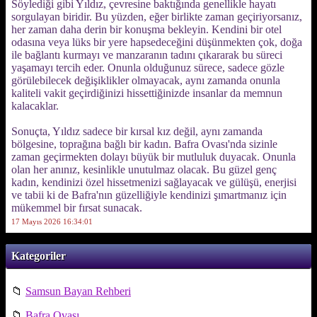
Söylediği gibi Yıldız, çevresine baktığında genellikle hayatı
sorgulayan biridir. Bu yüzden, eğer birlikte zaman geçiriyorsanız,
her zaman daha derin bir konuşma bekleyin. Kendini bir otel
odasına veya lüks bir yere hapsedeceğini düşünmekten çok, doğa
ile bağlantı kurmayı ve manzaranın tadını çıkararak bu süreci
yaşamayı tercih eder. Onunla olduğunuz sürece, sadece gözle
görülebilecek değişiklikler olmayacak, aynı zamanda onunla
kaliteli vakit geçirdiğinizi hissettiğinizde insanlar da memnun
kalacaklar.
Sonuçta, Yıldız sadece bir kırsal kız değil, aynı zamanda
bölgesine, toprağına bağlı bir kadın. Bafra Ovası'nda sizinle
zaman geçirmekten dolayı büyük bir mutluluk duyacak. Onunla
olan her anınız, kesinlikle unutulmaz olacak. Bu güzel genç
kadın, kendinizi özel hissetmenizi sağlayacak ve gülüşü, enerjisi
ve tabii ki de Bafra'nın güzelliğiyle kendinizi şımartmanız için
mükemmel bir fırsat sunacak.
17 Mayıs 2026 16:34:01
Kategoriler
📁
Samsun Bayan Rehberi
📁
Bafra Ovası