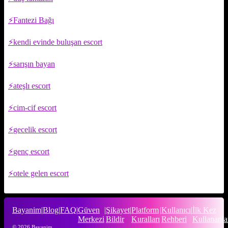
Fantezi Bağı
kendi evinde buluşan escort
sarışın bayan
ateşlı escort
cim-cif escort
gecelik escort
genç escort
otele gelen escort
Bayanim
|
Blog
|
FAQ
|
Güven
|
Şikayet
|
Platform
|
Kullanıcı
|
İlk Kez
Merkezi
Bildir
Kuralları
Rehberi
Kullananla
© 2026 Bayanim