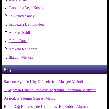
📁
Çarşamba Yeşil Kuşak
📁
Tekkeköy Sanayi
📁
Salıpazarı Dağ Köyleri
📁
Atakum Sahil
📁
Çiftlik Bucağı
📁
Atakent Residence
📁
İlkadım Merkez
Blog
Samsun Ağzı ile Köy Kahvelerinin Mahşeri Melodisi
"Çarşamba Lahana Festivali: Topraktan Tabaklara Serüven"
Asarcık'ta Yağmur Sonrası Melodi
Bafra Dağ Kahvesi'nde Unutulmaz Bir Sohbet Akşamı