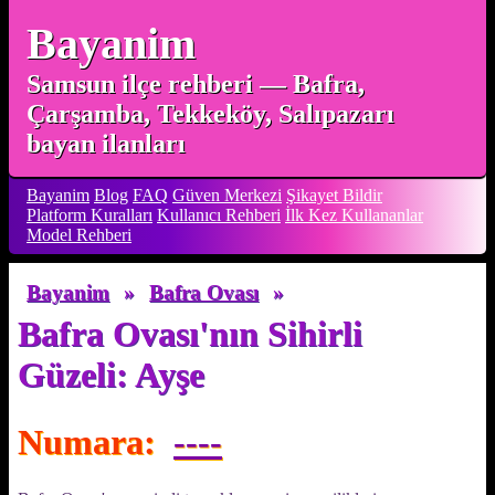
Bayanim
Samsun ilçe rehberi — Bafra,
Çarşamba, Tekkeköy, Salıpazarı
bayan ilanları
Bayanim
Blog
FAQ
Güven Merkezi
Şikayet Bildir
Platform Kuralları
Kullanıcı Rehberi
İlk Kez Kullananlar
Model Rehberi
Bayanim
»
Bafra Ovası
»
Bafra Ovası'nın Sihirli
Güzeli: Ayşe
Numara:
----