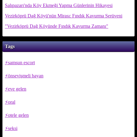
Salıpazarı'nda Köy Ekmeği Yapma Günlerinin Hikayesi
Vezirköprü Dağ Köyü'nün Mirası: Fındık Kavurma Serüveni
"Vezirköprü Dağ Köyünde Fındık Kavurma Zamanı"
Tags
samsun escort
önsevişmeli bayan
eve gelen
oral
otele gelen
seksi