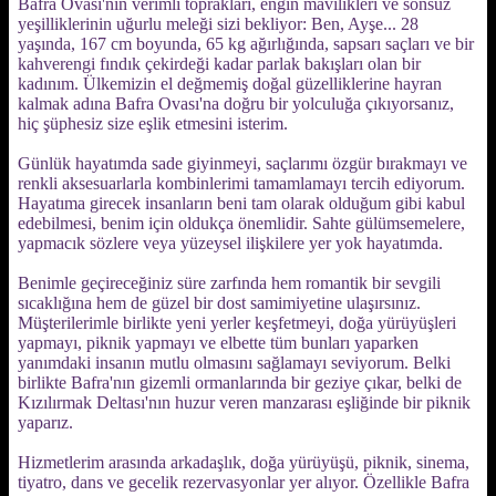
Bafra Ovası'nın verimli toprakları, engin mavilikleri ve sonsuz
yeşilliklerinin uğurlu meleği sizi bekliyor: Ben, Ayşe... 28
yaşında, 167 cm boyunda, 65 kg ağırlığında, sapsarı saçları ve bir
kahverengi fındık çekirdeği kadar parlak bakışları olan bir
kadınım. Ülkemizin el değmemiş doğal güzelliklerine hayran
kalmak adına Bafra Ovası'na doğru bir yolculuğa çıkıyorsanız,
hiç şüphesiz size eşlik etmesini isterim.
Günlük hayatımda sade giyinmeyi, saçlarımı özgür bırakmayı ve
renkli aksesuarlarla kombinlerimi tamamlamayı tercih ediyorum.
Hayatıma girecek insanların beni tam olarak olduğum gibi kabul
edebilmesi, benim için oldukça önemlidir. Sahte gülümsemelere,
yapmacık sözlere veya yüzeysel ilişkilere yer yok hayatımda.
Benimle geçireceğiniz süre zarfında hem romantik bir sevgili
sıcaklığına hem de güzel bir dost samimiyetine ulaşırsınız.
Müşterilerimle birlikte yeni yerler keşfetmeyi, doğa yürüyüşleri
yapmayı, piknik yapmayı ve elbette tüm bunları yaparken
yanımdaki insanın mutlu olmasını sağlamayı seviyorum. Belki
birlikte Bafra'nın gizemli ormanlarında bir geziye çıkar, belki de
Kızılırmak Deltası'nın huzur veren manzarası eşliğinde bir piknik
yaparız.
Hizmetlerim arasında arkadaşlık, doğa yürüyüşü, piknik, sinema,
tiyatro, dans ve gecelik rezervasyonlar yer alıyor. Özellikle Bafra