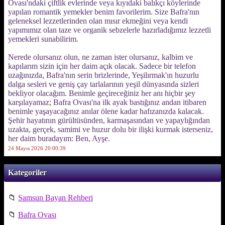
Ovası'ndaki çiftlik evlerinde veya kıyıdaki balıkçı köylerinde
yapılan romantik yemekler benim favorilerim. Size Bafra'nın
geleneksel lezzetlerinden olan mısır ekmeğini veya kendi
yapımımız olan taze ve organik sebzelerle hazırladığımız lezzetli
yemekleri sunabilirim.
Nerede olursanız olun, ne zaman ister olursanız, kalbim ve
kapılarım sizin için her daim açık olacak. Sadece bir telefon
uzağınızda, Bafra'nın serin brizlerinde, Yeşilırmak'ın huzurlu
dalga sesleri ve geniş çay tarlalarının yeşil dünyasında sizleri
bekliyor olacağım. Benimle geçireceğiniz her anı hiçbir şey
karşılayamaz; Bafra Ovası'na ilk ayak bastığınız andan itibaren
benimle yaşayacağınız anılar ölene kadar hafızanızda kalacak.
Şehir hayatının gürültüsünden, karmaşasından ve yapaylığından
uzakta, gerçek, samimi ve huzur dolu bir ilişki kurmak isterseniz,
her daim buradayım: Ben, Ayşe.
24 Mayıs 2026 20:00:39
Kategoriler
📁
Samsun Bayan Rehberi
📁
Bafra Ovası