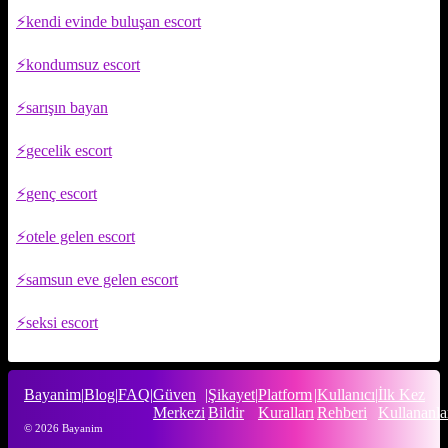
kendi evinde buluşan escort
kondumsuz escort
sarışın bayan
gecelik escort
genç escort
otele gelen escort
samsun eve gelen escort
seksi escort
Bayanim
|
Blog
|
FAQ
|
Güven
|
Şikayet
|
Platform
|
Kullanıcı
|
İlk Kez
Merkezi
Bildir
Kuralları
Rehberi
Kullananla
© 2026 Bayanim