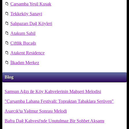
📁
Çarşamba Yeşil Kuşak
📁
Tekkeköy Sanayi
📁
Salıpazarı Dağ Köyleri
📁
Atakum Sahil
📁
Çiftlik Bucağı
📁
Atakent Residence
📁
İlkadım Merkez
Blog
Samsun Ağzı ile Köy Kahvelerinin Mahşeri Melodisi
"Çarşamba Lahana Festivali: Topraktan Tabaklara Serüven"
Asarcık'ta Yağmur Sonrası Melodi
Bafra Dağ Kahvesi'nde Unutulmaz Bir Sohbet Akşamı