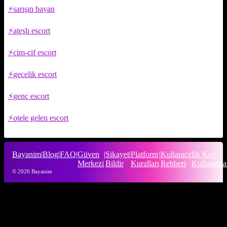
sarışın bayan
ateşlı escort
cim-cif escort
gecelik escort
genç escort
otele gelen escort
Bayanim
|
Blog
|
FAQ
|
Güven
|
Şikayet
|
Platform
|
Kullanıcı
|
İlk Kez
Merkezi
Bildir
Kuralları
Rehberi
Kullananla
© 2026 Bayanim