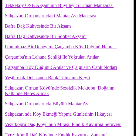
Tekkeköy OSB Akşamının Büyüleyici Liman Manzarası
Salıpazarı Ormanlarındaki Mantar Avı Macerası
Bafra Dağ Kahvesinde Bir Akşam
Bafra Dağ Kahvesinde Bir Sohbet Akşamı
Unutulmaz Bir Deneyim: Çarşamba Köy Düğünü Hatırası
Çarşamba'nın Lahana Şenliği İle Yoğrulan Anılar
Çarşamba Köy Düğünü: Anılar ve Çalgıların Canlı Notları
Yeşilırmak Deltasında Balık Tutmanın Keyfi
Salıpazarı Orman Köyü’nde Sessizlik Mektubu: Doğanın
Kalbinde Nefes Almak
Salıpazarı Ormanlarında Büyülü Mantar Avı
Salıpazarı'nda Köy Ekmeği Yapma Günlerinin Hikayesi
Vezirköprü Dağ Köyü'nün Mirası: Fındık Kavurma Serüveni
"Vezirköprü Dağ Köyünde Fındık Kavurma Zamanı"