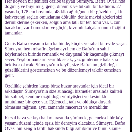
Her köyden bir şehirsel cazibe taşıyan Sümeyra, Bafra Ovası'nda
doğmuş ve büyümüş, genç, dinamik ve tutkulu bir kadındır. 27
yaşında, 178 cm boyunda, 48 kilo ağırlığında bir güzeldir. Işıklı
kahverengi saçları omuzlarına dökülür, deniz mavisi gözleri sizi
derinliklerine çekerken, solgun ama tatlı bir ten tonu var. Uzun
bacakları, zarif omuzları ve güçlü, kıvrımlı kalçaları onun fiziğini
tamamlar.
Geniş Bafra ovasının tam kalbinde, küçük ve rahat bir evde yaşar.
Sümeyra, hem misafir ağırlamayı hem de Bafra'nın sahil
köylerinden birinde romantik ve duygusal bir kaçamağa çıkmayı
sever. Yeşil ormanların serinlik sıcak, yaz günlerinde hala sizi
bekliyor olacak. Sümeyra'nın keyfi, size Bafra'nın gizli doğa
güzelliklerini göstermekten ve bu düzenlemeyi takdir etmekten
gelir.
Özellikle şehirden kaçıp biraz huzur arayanlar için ideal bir
arkadaştır. Sümeyra'nın size sunacağı hizmetler arasında kaliteli
bir sohbet, kendine özgü doğa yürüyüşleri ve kesinlikle
unutulmaz bir gece var. Eğlenceli, tatlı ve oldukça duyarlı
olmasına rağmen, aynı zamanda maceracı ve meraklıdır.
Kırsal hava ve kıyı hatları arasında yürümek, geleneksel bir köy
yaşamı düzeni içinde eşsiz bir deneyim olacaktır. Sümeyra, Bafra
Ovası'nın zengin tarihi hakkında bilgi sahibidir ve bunu sizinle