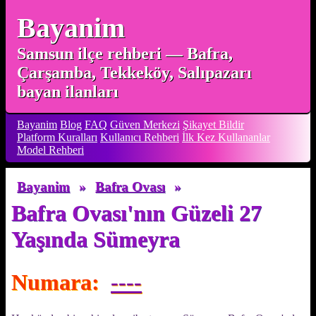
Bayanim
Samsun ilçe rehberi — Bafra,
Çarşamba, Tekkeköy, Salıpazarı
bayan ilanları
Bayanim
Blog
FAQ
Güven Merkezi
Şikayet Bildir
Platform Kuralları
Kullanıcı Rehberi
İlk Kez Kullananlar
Model Rehberi
Bayanim
»
Bafra Ovası
»
Bafra Ovası'nın Güzeli 27
Yaşında Sümeyra
Numara:
----