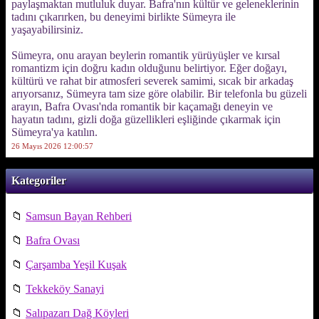
paylaşmaktan mutluluk duyar. Bafra'nın kültür ve geleneklerinin
tadını çıkarırken, bu deneyimi birlikte Sümeyra ile
yaşayabilirsiniz.
Sümeyra, onu arayan beylerin romantik yürüyüşler ve kırsal
romantizm için doğru kadın olduğunu belirtiyor. Eğer doğayı,
kültürü ve rahat bir atmosferi severek samimi, sıcak bir arkadaş
arıyorsanız, Sümeyra tam size göre olabilir. Bir telefonla bu güzeli
arayın, Bafra Ovası'nda romantik bir kaçamağı deneyin ve
hayatın tadını, gizli doğa güzellikleri eşliğinde çıkarmak için
Sümeyra'ya katılın.
26 Mayıs 2026 12:00:57
Kategoriler
📁
Samsun Bayan Rehberi
📁
Bafra Ovası
📁
Çarşamba Yeşil Kuşak
📁
Tekkeköy Sanayi
📁
Salıpazarı Dağ Köyleri