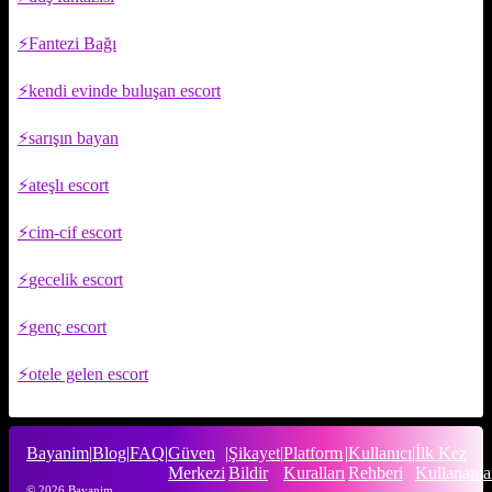
Fantezi Bağı
kendi evinde buluşan escort
sarışın bayan
ateşlı escort
cim-cif escort
gecelik escort
genç escort
otele gelen escort
Bayanim
|
Blog
|
FAQ
|
Güven
|
Şikayet
|
Platform
|
Kullanıcı
|
İlk Kez
Merkezi
Bildir
Kuralları
Rehberi
Kullananla
© 2026 Bayanim