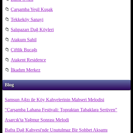
📁
Çarşamba Yeşil Kuşak
📁
Tekkeköy Sanayi
📁
Salıpazarı Dağ Köyleri
📁
Atakum Sahil
📁
Çiftlik Bucağı
📁
Atakent Residence
📁
İlkadım Merkez
Blog
Samsun Ağzı ile Köy Kahvelerinin Mahşeri Melodisi
"Çarşamba Lahana Festivali: Topraktan Tabaklara Serüven"
Asarcık'ta Yağmur Sonrası Melodi
Bafra Dağ Kahvesi'nde Unutulmaz Bir Sohbet Akşamı