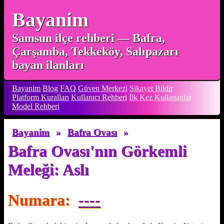
Bayanim
Samsun ilçe rehberi — Bafra,
Çarşamba, Tekkeköy, Salıpazarı
bayan ilanları
Bayanim
Blog
FAQ
Güven Merkezi
Şikayet Bildir
Platform Kuralları
Kullanıcı Rehberi
İlk Kez Kullananlar
Model Rehberi
Bayanim
»
Bafra Ovası
»
Bafra Ovası'nın Görkemli
Meleği: Aslı
Numara:
----