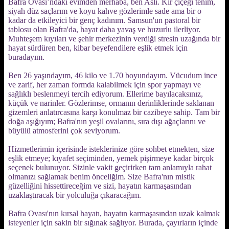
Bafra Ovası’ndaki evimden merhaba, ben Aslı. Kır çiçeği tenim,
siyah düz saçlarım ve koyu kahve gözlerimle sade ama bir o
kadar da etkileyici bir genç kadınım. Samsun'un pastoral bir
tablosu olan Bafra'da, hayat daha yavaş ve huzurlu ilerliyor.
Muhteşem kıyıları ve şehir merkezinin verdiği stresin uzağında bir
hayat sürdüren ben, kibar beyefendilere eşlik etmek için
buradayım.
Ben 26 yaşındayım, 46 kilo ve 1.70 boyundayım. Vücudum ince
ve zarif, her zaman formda kalabilmek için spor yapmayı ve
sağlıklı beslenmeyi tercih ediyorum. Ellerime bayılacaksınız,
küçük ve narinler. Gözlerimse, ormanın derinliklerinde saklanan
gizemleri anlatırcasına karşı konulmaz bir cazibeye sahip. Tam bir
doğa aşığıyım; Bafra'nın yeşil ovalarını, sıra dışı ağaçlarını ve
büyülü atmosferini çok seviyorum.
Hizmetlerimin içerisinde isteklerinize göre sohbet etmekten, size
eşlik etmeye; kıyafet seçiminden, yemek pişirmeye kadar birçok
seçenek bulunuyor. Sizinle vakit geçirirken tam anlamıyla rahat
olmanızı sağlamak benim önceliğim. Size Bafra'nın mistik
güzelliğini hissettireceğim ve sizi, hayatın karmaşasından
uzaklaştıracak bir yolculuğa çıkaracağım.
Bafra Ovası'nın kırsal hayatı, hayatın karmaşasından uzak kalmak
isteyenler için sakin bir sığınak sağlıyor. Burada, çayırların içinde