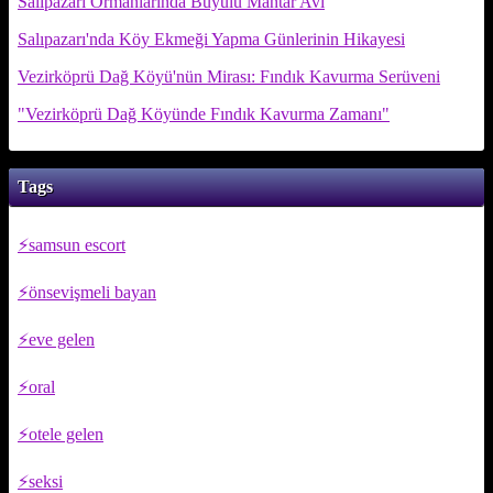
Salıpazarı Ormanlarında Büyülü Mantar Avı
Salıpazarı'nda Köy Ekmeği Yapma Günlerinin Hikayesi
Vezirköprü Dağ Köyü'nün Mirası: Fındık Kavurma Serüveni
"Vezirköprü Dağ Köyünde Fındık Kavurma Zamanı"
Tags
samsun escort
önsevişmeli bayan
eve gelen
oral
otele gelen
seksi