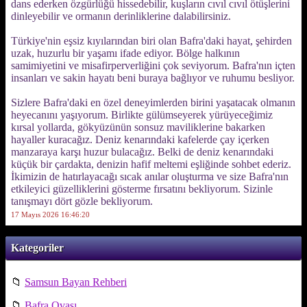
dans ederken özgürlüğü hissedebilir, kuşların cıvıl cıvıl ötüşlerini
dinleyebilir ve ormanın derinliklerine dalabilirsiniz.
Türkiye'nin eşsiz kıyılarından biri olan Bafra'daki hayat, şehirden
uzak, huzurlu bir yaşamı ifade ediyor. Bölge halkının
samimiyetini ve misafirperverliğini çok seviyorum. Bafra'nın içten
insanları ve sakin hayatı beni buraya bağlıyor ve ruhumu besliyor.
Sizlere Bafra'daki en özel deneyimlerden birini yaşatacak olmanın
heyecanını yaşıyorum. Birlikte gülümseyerek yürüyeceğimiz
kırsal yollarda, gökyüzünün sonsuz maviliklerine bakarken
hayaller kuracağız. Deniz kenarındaki kafelerde çay içerken
manzaraya karşı huzur bulacağız. Belki de deniz kenarındaki
küçük bir çardakta, denizin hafif meltemi eşliğinde sohbet ederiz.
İkimizin de hatırlayacağı sıcak anılar oluşturma ve size Bafra'nın
etkileyici güzelliklerini gösterme fırsatını bekliyorum. Sizinle
tanışmayı dört gözle bekliyorum.
17 Mayıs 2026 16:46:20
Kategoriler
📁
Samsun Bayan Rehberi
📁
Bafra Ovası