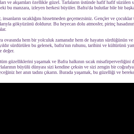
rı ve akşamları özellikle güzel. Tarlaların üstünde hafif hafif süzülen si
eki bu manzara, izleyen herkesi büyüler. Bafra'da bulutlar bile bir başka
ır, insanların sıcaklığını hissetmeden geçemezsiniz. Gençler ve çocuklar t
larıyla gökyüzünü doldurur. Bu heyecan dolu atmosfer, pirinç hasadının 
lar.
fra ovasında hem bir yolculuk zamanıdır hem de hayatın sürdüğünün ve 
yıldır sürdürülen bu gelenek, bafra'nın ruhunu, tarihini ve kültürünü yan
e değer.
tüm güzelliklerini yaşamak ve Bafra halkının sıcak misafirperverliğini 
arlalarının büyülü dünyası sizi kendine çeksin ve sizi zengin bir coğrafy
eceğiniz her anın tadını çıkarın. Burada yaşamak, bu güzelliği ve bereke