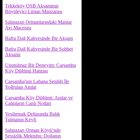
Tekkeköy OSB Akşamının
Büyüleyici Liman Manzarası
Salıpazarı Ormanlarındaki Mantar
Avı Macerası
Bafra Dağ Kahvesinde Bir Akşam
Bafra Dağ Kahvesinde Bir Sohbet
Akşamı
Unutulmaz Bir Deneyim: Çarşamba
Köy Düğünü Hatırası
Çarşamba'nın Lahana Şenliği İle
Yoğrulan Anılar
Çarşamba Köy Düğünü: Anılar ve
Çalgıların Canlı Notları
Yeşilırmak Deltasında Balık
Tutmanın Keyfi
Salıpazarı Orman Köyü’nde
Sessizlik Mektubu: Doğanın