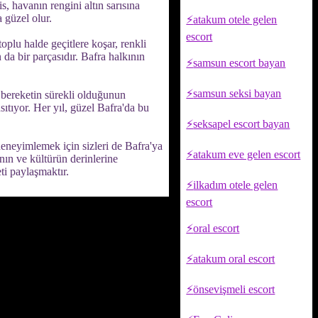
s, havanın rengini altın sarısına
 güzel olur.
atakum otele gelen
escort
oplu halde geçitlere koşar, renkli
da bir parçasıdır. Bafra halkının
samsun escort bayan
samsun seksi bayan
bereketin sürekli olduğunun
sıtıyor. Her yıl, güzel Bafra'da bu
seksapel escort bayan
deneyimlemek için sizleri de Bafra'ya
atakum eve gelen escort
anın ve kültürün derinlerine
ti paylaşmaktır.
ilkadım otele gelen
escort
oral escort
atakum oral escort
önsevişmeli escort