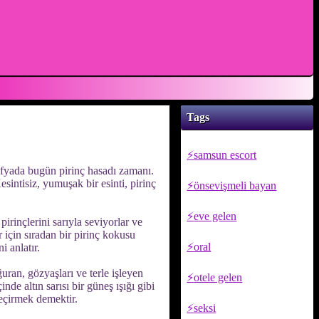
Tags
samsun escort
rafyada bugün pirinç hasadı zamanı.
esintisiz, yumuşak bir esinti, pirinç
önsevişmeli bayan
eve gelen
pirinçlerini sarıyla seviyorlar ve
 için sıradan bir pirinç kokusu
oral
 anlatır.
ğuran, gözyaşları ve terle işleyen
otele gelen
inde altın sarısı bir güneş ışığı gibi
geçirmek demektir.
seksi