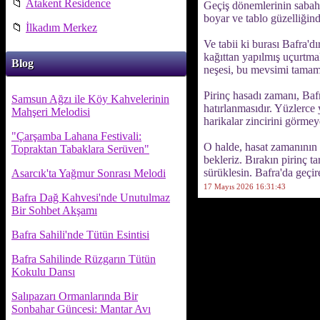
📁
Atakent Residence
Geçiş dönemlerinin sabahla
boyar ve tablo güzelliğind
📁
İlkadım Merkez
Ve tabii ki burası Bafra'd
kağıttan yapılmış uçurtma
Blog
neşesi, bu mevsimi tamam
Pirinç hasadı zamanı, Ba
Samsun Ağzı ile Köy Kahvelerinin
hatırlanmasıdır. Yüzlerce 
Mahşeri Melodisi
harikalar zincirini görmey
"Çarşamba Lahana Festivali:
O halde, hasat zamanının 
Topraktan Tabaklara Serüven"
bekleriz. Bırakın pirinç t
sürüklesin. Bafra'da geçir
Asarcık'ta Yağmur Sonrası Melodi
17 Mayıs 2026 16:31:43
Bafra Dağ Kahvesi'nde Unutulmaz
Bir Sohbet Akşamı
Bafra Sahili'nde Tütün Esintisi
Bafra Sahilinde Rüzgarın Tütün
Kokulu Dansı
Salıpazarı Ormanlarında Bir
Sonbahar Güncesi: Mantar Avı