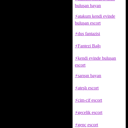
buluşan bayan
atakum kendi evinde
buluşan escort
duş fantazisi
Fantezi Bağı
kendi evinde buluşan
escort
sarışın bayan
ateşlı escort
cim-cif escort
gecelik escort
genç escort