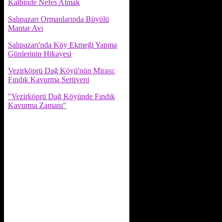
Kalbinde Nefes Almak
Salıpazarı Ormanlarında Büyülü
Mantar Avı
Salıpazarı'nda Köy Ekmeği Yapma
Günlerinin Hikayesi
Vezirköprü Dağ Köyü'nün Mirası:
Fındık Kavurma Serüveni
"Vezirköprü Dağ Köyünde Fındık
Kavurma Zamanı"