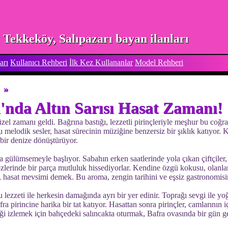
Tekkeköy, Salıpazarı bayan ilanları
arı
Kullanıcı Rehberi
İlk Kez Kullananlar
Model Rehberi
»
'nda Altın Sarısı Hasat Zamanı!
zel zamanı geldi. Bağrına bastığı, lezzetli pirinçleriyle meşhur bu coğ
ı melodik sesler, hasat sürecinin müziğine benzersiz bir şıklık katıyor. K
l bir denize dönüştürüyor.
da gülümsemeyle başlıyor. Sabahın erken saatlerinde yola çıkan çiftçiler, 
zlerinde bir parça mutluluk hissediyorlar. Kendine özgü kokusu, olanlar
, hasat mevsimi demek. Bu aroma, zengin tarihini ve eşsiz gastronomisini
u lezzeti ile herkesin damağında ayrı bir yer edinir. Toprağı sevgi ile yo
afra pirincine harika bir tat katıyor. Hasattan sonra pirinçler, camlarının iç
liği izlemek için bahçedeki salıncakta oturmak, Bafra ovasında bir gün 