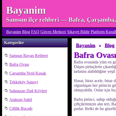
Bayanim
Samsun ilçe rehberi — Bafra, Çarşamba, 
Bayanim
Blog
FAQ
Güven Merkezi
Şikayet Bildir
Platform Kurall
Kategoriler
Bayanim
»
Blog
Bafra Ovası
📁
Samsun Bayan Rehberi
Bafra ovasında yılın en gü
📁
Bafra Ovası
Düşen pirinçlerin çıkardığ
tarlasını alabildiğine yeşi
📁
Çarşamba Yeşil Kuşak
Hasat, biraz acele, biraz 
📁
Tekkeköy Sanayi
olgunlaşan her pirincin gö
olmayabilir. Onlar için bu
📁
Salıpazarı Dağ Köyleri
Bafra pirinci, sahip olduğ
📁
Atakum Sahil
çiftçilerimizin alın teri, B
📁
Çiftlik Bucağı
parlar. Belki de bu güzel