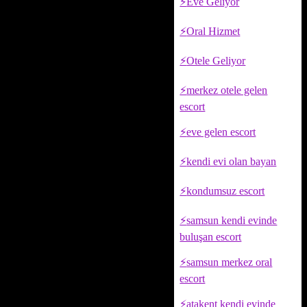
Eve Geliyor
Oral Hizmet
Otele Geliyor
merkez otele gelen
escort
eve gelen escort
kendi evi olan bayan
kondumsuz escort
samsun kendi evinde
buluşan escort
samsun merkez oral
escort
atakent kendi evinde