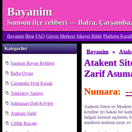
Bayanim
Samsun ilçe rehberi — Bafra, Çarşamba, 
Bayanim
Blog
FAQ
Güven Merkezi
Şikayet Bildir
Platform Kurall
Kategoriler
Bayanim
»
Atak
Atakent Sit
📁
Samsun Bayan Rehberi
Zarif Asum
📁
Bafra Ovası
📁
Çarşamba Yeşil Kuşak
Numara:
--
📁
Tekkeköy Sanayi
📁
Salıpazarı Dağ Köyleri
Atakent Sitesi ve Modern
kendine iyi bakan bir kadı
📁
Atakum Sahil
dalgalı kumral saçlarım, b
mankeni andıran uzun ve 
📁
Çiftlik Bucağı