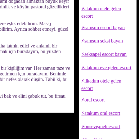
lhamı doğadan almaktan büyük keyif
inlik ve köyün pastoral güzellikleri
atakum otele gelen
escort
ere eşlik edebilirim. Masaj
samsun escort bayan
ilirim. Ayrıca sohbet etmeyi, güzel
samsun seksi bayan
ha tatmin edici ve anlamlı bir
unmak için buradayım, bu yüzden
seksapel escort bayan
atakum eve gelen escort
 bir kişiliğim var. Her zaman taze ve
e getirmen için buradayım. Benimle
 bir nefes olarak düşün. Tabii ki, bu
ilkadım otele gelen
escort
ak ve elini çabuk tut, bu fırsatı
oral escort
atakum oral escort
önsevişmeli escort