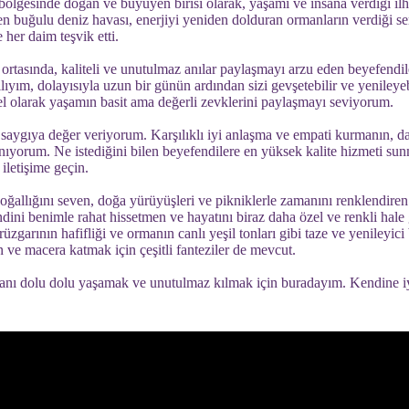
lgesinde doğan ve büyüyen birisi olarak, yaşamı ve insana verdiği i
n buğulu deniz havası, enerjiyi yeniden dolduran ormanların verdiği ser
 her daim teşvik etti.
 ortasında, kaliteli ve unutulmaz anılar paylaşmayı arzu eden beyefendil
ıyım, dolayısıyla uzun bir günün ardından sizi gevşetebilir ve yenileyeb
 olarak yaşamın basit ama değerli zevklerini paylaşmayı seviyorum.
 saygıya değer veriyorum. Karşılıklı iyi anlaşma ve empati kurmanın, da
nıyorum. Ne istediğini bilen beyefendilere en yüksek kalite hizmeti s
iletişime geçin.
oğallığını seven, doğa yürüyüşleri ve pikniklerle zamanını renklendiren
dini benimle rahat hissetmen ve hayatını biraz daha özel ve renkli hal
üzgarının hafifliği ve ormanın canlı yeşil tonları gibi taze ve yenileyici
 ve macera katmak için çeşitli fanteziler de mevcut.
nı dolu dolu yaşamak ve unutulmaz kılmak için buradayım. Kendine iyi b