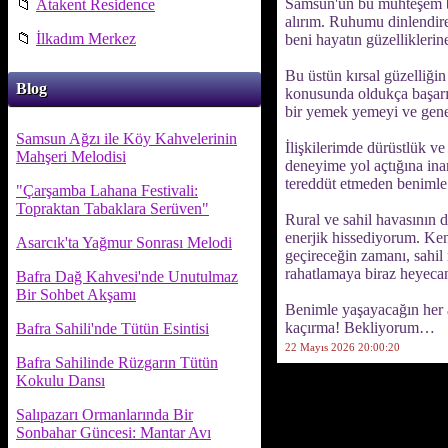
Samsun'un bu muhteşem bö
📁
Atakent Residence
alırım. Ruhumu dinlendire
📁
İlkadım Merkez
beni hayatın güzelliklerine
Bu üstün kırsal güzelliğin
Blog
konusunda oldukça başarıl
bir yemek yemeyi ve genel
Samsun Ağzı ile Köy Kahvelerinin
İlişkilerimde dürüstlük ve
Mahşeri Melodisi
deneyime yol açtığına ina
tereddüt etmeden benimle 
"Çarşamba Lahana Festivali:
Topraktan Tabaklara Serüven"
Rural ve sahil havasının d
enerjik hissediyorum. Ken
Asarcık'ta Yağmur Sonrası Melodi
geçireceğin zamanı, sahil r
rahatlamaya biraz heyecan
Bafra Dağ Kahvesi'nde Unutulmaz
Bir Sohbet Akşamı
Benimle yaşayacağın her a
kaçırma! Bekliyorum…
Bafra Sahili'nde Tütün Esintisi
22 Mayıs 2026 20:00:20
Bafra Sahilinde Rüzgarın Tütün
Kokulu Dansı
Salıpazarı Ormanlarında Bir
Sonbahar Güncesi: Mantar Avı