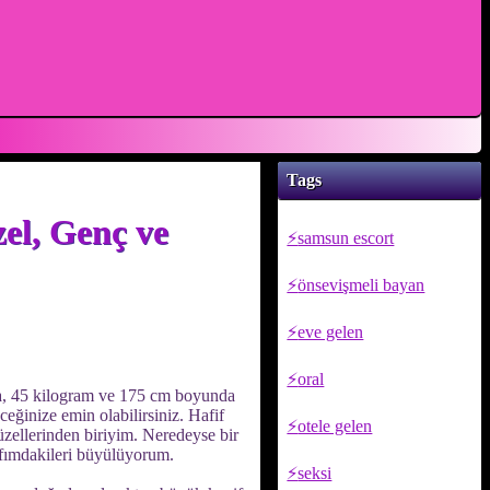
Tags
el, Genç ve
samsun escort
önsevişmeli bayan
eve gelen
oral
da, 45 kilogram ve 175 cm boyunda
eğinize emin olabilirsiniz. Hafif
otele gelen
güzellerinden biriyim. Neredeyse bir
afımdakileri büyülüyorum.
seksi