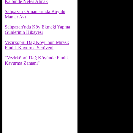
Kalbinde Nefes Almak
Salıpazarı Ormanlarında Büyülü
Mantar Avı
Salıpazarı'nda Köy Ekmeği Yapma
Günlerinin Hikayesi
Vezirköprü Dağ Köyü'nün Mirası:
Fındık Kavurma Serüveni
"Vezirköprü Dağ Köyünde Fındık
Kavurma Zamanı"