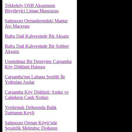
Tekkeköy OSB Akşamının
Büyüleyici Liman Manzarası
Salıpazarı Ormanlarındaki Mantar
Avı Macerası
Bafra Dağ Kahvesinde Bir Akşam
Bafra Dağ Kahvesinde Bir Sohbet
Akşamı
Unutulmaz Bir Deneyim: Çarşamba
Köy Düğünü Hatırası
Çarşamba'nın Lahana Şenliği İle
Yoğrulan Anılar
Çarşamba Köy Düğünü: Anılar ve
Çalgıların Canlı Notları
Yeşilırmak Deltasında Balık
Tutmanın Keyfi
Salıpazarı Orman Köyü’nde
Sessizlik Mektubu: Doğanın