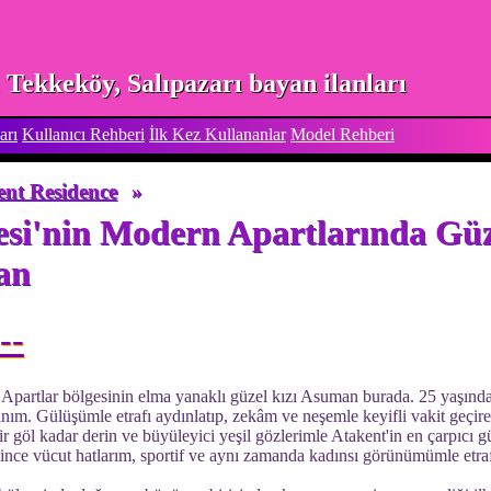
Tekkeköy, Salıpazarı bayan ilanları
arı
Kullanıcı Rehberi
İlk Kez Kullananlar
Model Rehberi
ent Residence
»
esi'nin Modern Apartlarında Güz
an
--
 Apartlar bölgesinin elma yanaklı güzel kızı Asuman burada. 25 yaşın
nım. Gülüşümle etrafı aydınlatıp, zekâm ve neşemle keyifli vakit geçirec
ir göl kadar derin ve büyüleyici yeşil gözlerimle Atakent'in en çarpıcı 
ince vücut hatlarım, sportif ve aynı zamanda kadınsı görünümümle etr