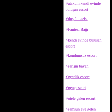
atakum kendi evinde
buluşan escort
duş fantazisi
Fantezi Bağı
kendi evinde buluşan
escort
kondumsuz escort
sarışın bayan
gecelik escort
genç escort
otele gelen escort
samsun eve gelen