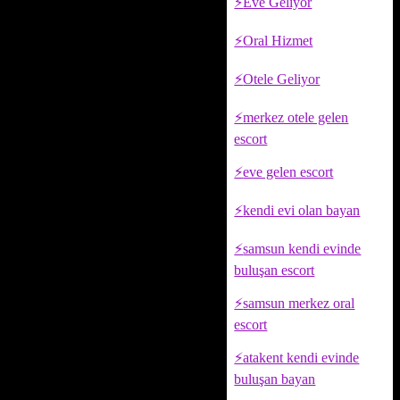
Eve Geliyor
Oral Hizmet
Otele Geliyor
merkez otele gelen
escort
eve gelen escort
kendi evi olan bayan
samsun kendi evinde
buluşan escort
samsun merkez oral
escort
atakent kendi evinde
buluşan bayan