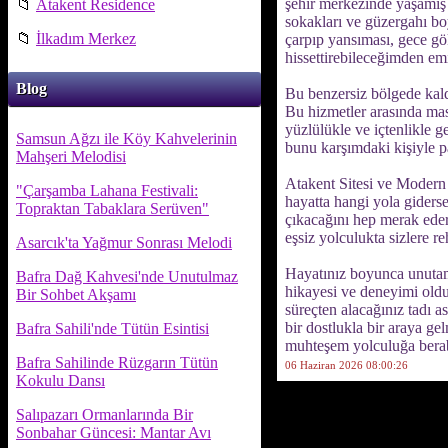
şehir merkezinde yaşamış 
📁
Atakent Residence
sokakları ve güzergahı bo
📁
İlkadım Merkez
çarpıp yansıması, gece gö
hissettirebileceğimden em
Blog
Bu benzersiz bölgede kaldı
Bu hizmetler arasında mas
yüzlülükle ve içtenlikle 
Samsun Ağzı ile Köy Kahvelerinin
bunu karşımdaki kişiyle
Mahşeri Melodisi
Atakent Sitesi ve Modern A
"Çarşamba Lahana Festivali:
hayatta hangi yola giderse
Topraktan Tabaklara Serüven"
çıkacağını hep merak eder
eşsiz yolculukta sizlere 
Asarcık'ta Yağmur Sonrası Melodi
Hayatınız boyunca unutama
Bafra Dağ Kahvesi'nde Unutulmaz
hikayesi ve deneyimi olduğ
Bir Sohbet Akşamı
süreçten alacağınız tadı 
bir dostlukla bir araya ge
Bafra Sahili'nde Tütün Esintisi
muhteşem yolculuğa berab
Bafra Sahilinde Rüzgarın Tütün
06 Haziran 2026 08:00:26
Kokulu Dansı
Salıpazarı Ormanlarında Bir
Sonbahar Güncesi: Mantar Avı