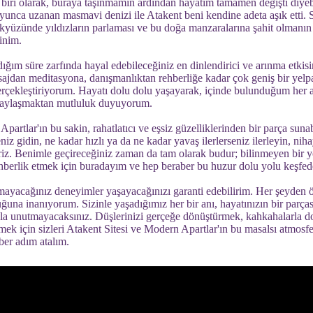
biri olarak, buraya taşınmamın ardından hayatım tamamen değişti diyebi
yunca uzanan masmavi denizi ile Atakent beni kendine adeta aşık etti. S
kyüzünde yıldızların parlaması ve bu doğa manzaralarına şahit olmanın
inim.
ğım süre zarfında hayal edebileceğiniz en dinlendirici ve arınma etkisin
ajdan meditasyona, danışmanlıktan rehberliğe kadar çok geniş bir yelpaz
gerçekleştiriyorum. Hayatı dolu dolu yaşayarak, içinde bulunduğum her 
 paylaşmaktan mutluluk duyuyorum.
partlar'ın bu sakin, rahatlatıcı ve eşsiz güzelliklerinden bir parça sun
niz gidin, ne kadar hızlı ya da ne kadar yavaş ilerlerseniz ilerleyin, n
iz. Benimle geçireceğiniz zaman da tam olarak budur; bilinmeyen bir y
rehberlik etmek için buradayım ve hep beraber bu huzur dolu yolu keşfed
yacağınız deneyimler yaşayacağınızı garanti edebilirim. Her şeyden ö
una inanıyorum. Sizinle yaşadığımız her bir anı, hayatınızın bir parças
asla unutmayacaksınız. Düşlerinizi gerçeğe dönüştürmek, kahkahalarla 
lmek için sizleri Atakent Sitesi ve Modern Apartlar'ın bu masalsı atmos
er adım atalım.