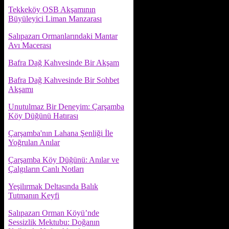
Tekkeköy OSB Akşamının
Büyüleyici Liman Manzarası
Salıpazarı Ormanlarındaki Mantar
Avı Macerası
Bafra Dağ Kahvesinde Bir Akşam
Bafra Dağ Kahvesinde Bir Sohbet
Akşamı
Unutulmaz Bir Deneyim: Çarşamba
Köy Düğünü Hatırası
Çarşamba'nın Lahana Şenliği İle
Yoğrulan Anılar
Çarşamba Köy Düğünü: Anılar ve
Çalgıların Canlı Notları
Yeşilırmak Deltasında Balık
Tutmanın Keyfi
Salıpazarı Orman Köyü’nde
Sessizlik Mektubu: Doğanın