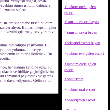
lirim. Yemyeşil doğası, sessiz
abahları güneş ışığının dalgalara
atakum otele gelen
 huzurunu sizlere
escort
samsun escort bayan
i sizlere sunabilme fırsatı buldum.
e yer alıyor. Bunların hepsini güler
anın keyfini çıkarmayı seviyorum ve
samsun seksi bayan
seksapel escort bayan
abilme ayrıcalığını yaşıyorum. Bu
ihayetinde yolumuzun nereye
atakum eve gelen escort
olda emin adımlarla ilerlemek. Bu
eceğiz.
ilkadım otele gelen
nce, her insanın kendine özgü bir
escort
ı olacak ve birlikte geçirdiğimiz bu
dolu zamanları paylaşmak ve gerçek
oral escort
ferine davet ediyorum. Gelin ve bu
atakum oral escort
önsevişmeli escort