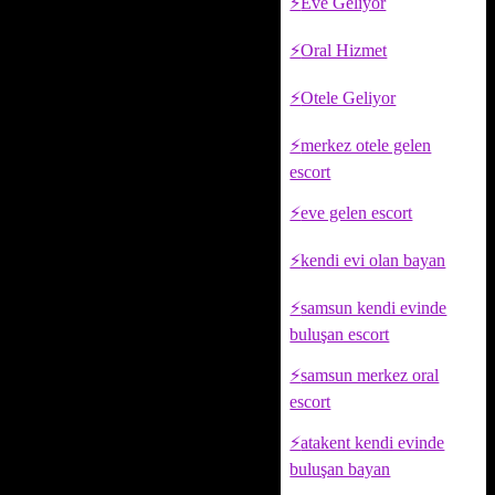
Eve Geliyor
Oral Hizmet
Otele Geliyor
merkez otele gelen
escort
eve gelen escort
kendi evi olan bayan
samsun kendi evinde
buluşan escort
samsun merkez oral
escort
atakent kendi evinde
buluşan bayan