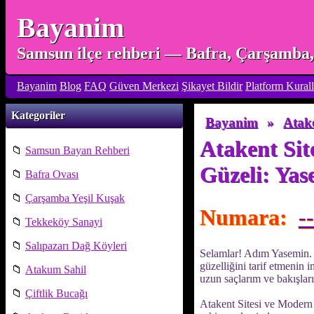
Bayanim
Samsun ilçe rehberi — Bafra, Çarşamba, 
Bayanim
Blog
FAQ
Güven Merkezi
Şikayet Bildir
Platform Kurall
Kategoriler
Bayanim
»
Atak
Atakent Sit
📁
Samsun Bayan Rehberi
Güzeli: Yas
📁
Bafra Ovası
📁
Çarşamba Yeşil Kuşak
Numara:
--
📁
Tekkeköy Sanayi
📁
Salıpazarı Dağ Köyleri
Selamlar! Adım Yasemin. 
güzelliğini tarif etmenin
📁
Atakum Sahil
uzun saçlarım ve bakışları
📁
Çiftlik Bucağı
Atakent Sitesi ve Modern 