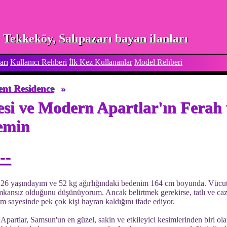
Tekkeköy, Salıpazarı bayan ilanları
arı
Kullanıcı Rehberi
İlk Kez Kullananlar
Model Rehberi
ent Residence
»
esi ve Modern Apartlar'ın Ferah 
emin
--
26 yaşındayım ve 52 kg ağırlığındaki bedenim 164 cm boyunda. Vücut 
 imkansız olduğunu düşünüyorum. Ancak belirtmek gerekirse, tatlı ve caz
m sayesinde pek çok kişi hayran kaldığını ifade ediyor.
Apartlar, Samsun'un en güzel, sakin ve etkileyici kesimlerinden biri ol