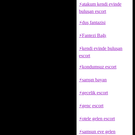
atakum kendi evinde
buluşan escort
duş fantazisi
Fantezi Bağı
kendi evinde buluşan
escort
kondumsuz escort
sarışın bayan
gecelik escort
genç escort
otele gelen escort
samsun eve gelen