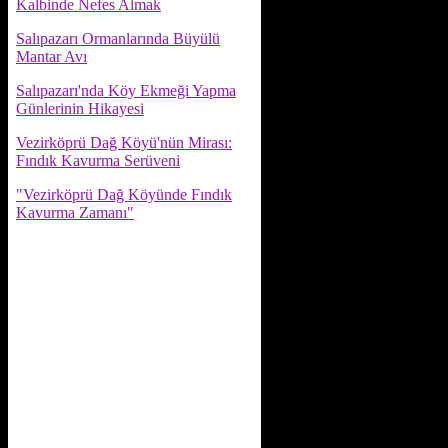
Kalbinde Nefes Almak
Salıpazarı Ormanlarında Büyülü
Mantar Avı
Salıpazarı'nda Köy Ekmeği Yapma
Günlerinin Hikayesi
Vezirköprü Dağ Köyü'nün Mirası:
Fındık Kavurma Serüveni
"Vezirköprü Dağ Köyünde Fındık
Kavurma Zamanı"