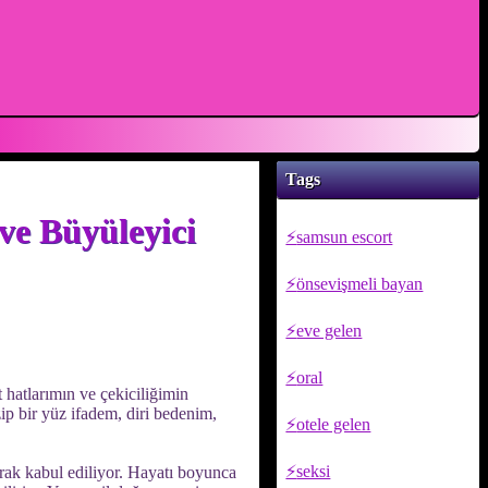
Tags
ve Büyüleyici
samsun escort
önsevişmeli bayan
eve gelen
oral
hatlarımın ve çekiciliğimin
ip bir yüz ifadem, diri bedenim,
otele gelen
seksi
arak kabul ediliyor. Hayatı boyunca