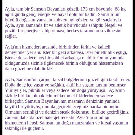
Ayla, tam bir Samsun Bayanları güzeli. 173 cm boyunda, 68 kg
ağırlığında genç, enerjik ve hayat dolu bir kadın. Samsun’un
büyülü doğasını yansıtan kahverengi gözleri ve gür saçlarıyla
Ayla, aynı zamanda fit ve atletik bir vücuda sahiptir. Neşeli ve
pozitif bir enerjiye sahip olması, herkes tarafından sevilmesini
sağlar.
Ayla'nın hizmetleri arasında birbirinden farklı ve kaliteli
deneyimler yer alır. İster bir gezi arkadaşı, ister bir etkinlik eşliği,
isterse de sadece hoş bir sohbet arkadaşı olabilir. Onun yanında
olduğunuzda sizinle ilgilenecek birinin olduğunu hissetmekten
daha güzel ne olabilir ki?
Ayla, Samsun’un çarpıcı kırsal bölgelerinin güzelliğini takdir eder.
Doğa ile iç içe yaşar ve sağlıklı, aktif bir yaşam tarzını benimser.
Yürüyüşler, piknikler veya sadece bir doğa yürüyüşü - Ayla'nın
sizinle birlikte olmak için mükemmel fikirlerinden sadece
birkaçıdır. Samsun Bayanları'nın masmavi denizinin yanında
keyifli bir yürüyüş, onunla geçirebileceğiniz harika bir andır.
Ormanın serinliği ve denizin sıcak dokunuşu, birlikte geçirdiğiniz
zamanı daha da özel hale getirecektir. Ayla’nın sunduğu
hizmetlerin hepsi, Samsun'un doğa manzaraları ve kırsal yaşamın
sakinliği ile güçlenir.