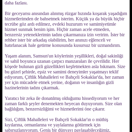
daha fazlası.
Bir geceyarısı anısından alınmış rüzgar hızında koşarak yaşadığım
hizmetlerimden de bahsetmek isterim. Küçük ya da büyük hiçbir
tecrübe göz ardı edilmez, evdeki huzurum ve samimiyetimle
hizmet sunmak benim işim. Hiçbir zaman acele etmeden,
benzersiz yeteneklerimin tadını çıkarmanıza izin veririm. İster bir
rehber ister bir arkadaş olabilirim, her anınızı eğlenceli ve
hatırlanacak hale getirme konusunda kusursuz bir uzmandırım.
Yaşam alanım, Samsun'un köylerinin yeşillikleri, doğal sakinliği
ve sahil boyunca uzanan çarpıcı manzaraları ile çevrilidir. Her
köşede bulunan gizli güzellikleri keşfetmekten asla bıkmam. Size
bu güzel şehirde, eşsiz ve samimi deneyimler yaşatmayı teklif
ediyorum, Çiftlik Mahalleleri ve Bahçeli Sokaklar'da, her zaman
yer için mücadele etmek yerine, doğanın ve insanlığın gizli
hazinelerinin tadını çıkarmak.
Yaratıcı bir zeka ile donatılmış olduğumu hissediyorum ve her
zaman farklı şeyler denemekten heyecan duyuyorum. Size olan
bağlılığım, benzersizliğimi ve hizmetlerimi öne çıkarır.
Sizi, Çiftlik Mahalleleri ve Bahçeli Sokaklar'ın o müthiş
kıyılarına, ormanlarına ve yaylalarına götürmek için
sabırsızlanıyorum. Geniş bir dünyayı paylaşabileceğimiz,