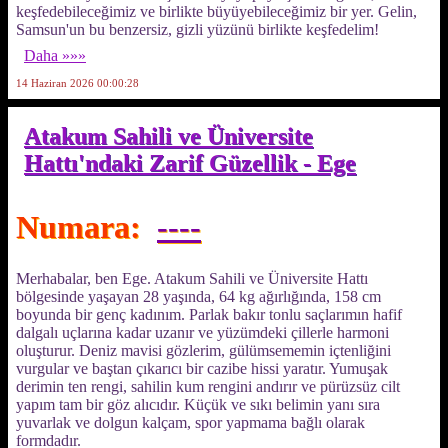
keşfedebileceğimiz ve birlikte büyüyebileceğimiz bir yer. Gelin,
Samsun'un bu benzersiz, gizli yüzünü birlikte keşfedelim!
Daha »»»
14 Haziran 2026 00:00:28
Atakum Sahili ve Üniversite
Hattı'ndaki Zarif Güzellik - Ege
Numara:
----
Merhabalar, ben Ege. Atakum Sahili ve Üniversite Hattı
bölgesinde yaşayan 28 yaşında, 64 kg ağırlığında, 158 cm
boyunda bir genç kadınım. Parlak bakır tonlu saçlarımın hafif
dalgalı uçlarına kadar uzanır ve yüzümdeki çillerle harmoni
oluşturur. Deniz mavisi gözlerim, gülümsememin içtenliğini
vurgular ve baştan çıkarıcı bir cazibe hissi yaratır. Yumuşak
derimin ten rengi, sahilin kum rengini andırır ve pürüzsüz cilt
yapım tam bir göz alıcıdır. Küçük ve sıkı belimin yanı sıra
yuvarlak ve dolgun kalçam, spor yapmama bağlı olarak
formdadır.