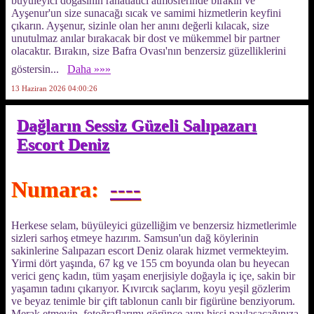
büyüleyici doğasının rahatlatıcı atmosferinde bırakın ve
Ayşenur'un size sunacağı sıcak ve samimi hizmetlerin keyfini
çıkarın. Ayşenur, sizinle olan her anını değerli kılacak, size
unutulmaz anılar bırakacak bir dost ve mükemmel bir partner
olacaktır. Bırakın, size Bafra Ovası'nın benzersiz güzelliklerini
göstersin...
Daha »»»
13 Haziran 2026 04:00:26
Dağların Sessiz Güzeli Salıpazarı
Escort Deniz
Numara:
----
Herkese selam, büyüleyici güzelliğim ve benzersiz hizmetlerimle
sizleri sarhoş etmeye hazırım. Samsun'un dağ köylerinin
sakinlerine Salıpazarı escort Deniz olarak hizmet vermekteyim.
Yirmi dört yaşında, 67 kg ve 155 cm boyunda olan bu heyecan
verici genç kadın, tüm yaşam enerjisiyle doğayla iç içe, sakin bir
yaşamın tadını çıkarıyor. Kıvırcık saçlarım, koyu yeşil gözlerim
ve beyaz tenimle bir çift tablonun canlı bir figürüne benziyorum.
Merak etmeyin, fotoğraflarımı görünce aynı hissi paylaşacağınıza