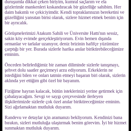
duruşumla dikkat çeken biriyim, kumral saçlarım ve ela
gözlerimle mankenleri kıskandıracak bir güzelliğe sahibim. Her
daim bakımlı ve çekiciyimdir. Kendi topraklarınızın bereketini ve
güzelliğini yansıtan birisi olarak, sizlere hizmet etmek benim için
bir ayrıcalık.
Görüşmelerimizi Atakum Sahili ve Üniversite Hattı'nın sessiz,
sakin köy evimde gerçekleştiriyorum. Evin hemen dışında
ormanlar ve tarlalar uzanıyor, deniz brizinin hafifçe yüzümüze
çarptığı bir yer. Burada sizlerle harika anılar biriktirebileceğimize
eminim.
Önceden belirlediğimiz bir zaman diliminde sizlerle tanışmayı,
şehvet dolu saatler geçirmeyi arzu ediyorum. Erkeklerin ne
istediğini bilen ve onları tatmin etmeyi başaran biri olarak, sizlerin
aklında yer ettiğim gibi özel bir bayanım.
Fiziğime hayran kalacak, bütün isteklerinizi yerine getirmek için
çabalayacağım. Sevgi ve saygı çerçevesinde ilerleyen
ilişkilerimizde sizlerle çok özel anılar biriktireceğimize eminim.
Sizi ağırlamaktan mutluluk duyarım.
Randevu ve detaylar için aramanızı bekliyorum. Kendinizi bana
bırakın, sizleri mutluluğa ulaştırmak benim görevim. İyi bir hizmet
sunmaktan mutluluk duyarım.