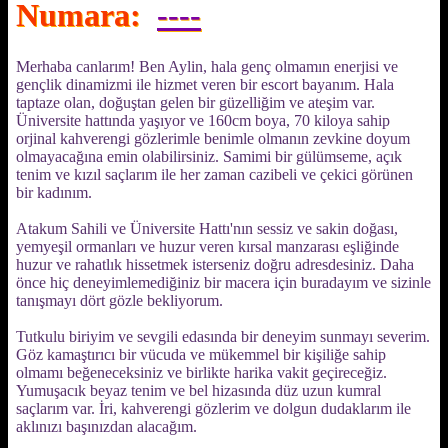
Numara:
----
Merhaba canlarım! Ben Aylin, hala genç olmamın enerjisi ve
gençlik dinamizmi ile hizmet veren bir escort bayanım. Hala
taptaze olan, doğuştan gelen bir güzelliğim ve ateşim var.
Üniversite hattında yaşıyor ve 160cm boya, 70 kiloya sahip
orjinal kahverengi gözlerimle benimle olmanın zevkine doyum
olmayacağına emin olabilirsiniz. Samimi bir gülümseme, açık
tenim ve kızıl saçlarım ile her zaman cazibeli ve çekici görünen
bir kadınım.
Atakum Sahili ve Üniversite Hattı'nın sessiz ve sakin doğası,
yemyeşil ormanları ve huzur veren kırsal manzarası eşliğinde
huzur ve rahatlık hissetmek isterseniz doğru adresdesiniz. Daha
önce hiç deneyimlemediğiniz bir macera için buradayım ve sizinle
tanışmayı dört gözle bekliyorum.
Tutkulu biriyim ve sevgili edasında bir deneyim sunmayı severim.
Göz kamaştırıcı bir vücuda ve mükemmel bir kişiliğe sahip
olmamı beğeneceksiniz ve birlikte harika vakit geçireceğiz.
Yumuşacık beyaz tenim ve bel hizasında düz uzun kumral
saçlarım var. İri, kahverengi gözlerim ve dolgun dudaklarım ile
aklınızı başınızdan alacağım.