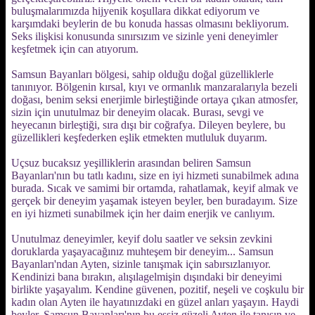
buluşmalarımızda hijyenik koşullara dikkat ediyorum ve
karşımdaki beylerin de bu konuda hassas olmasını bekliyorum.
Seks ilişkisi konusunda sınırsızım ve sizinle yeni deneyimler
keşfetmek için can atıyorum.
Samsun Bayanları bölgesi, sahip olduğu doğal güzelliklerle
tanınıyor. Bölgenin kırsal, kıyı ve ormanlık manzaralarıyla bezeli
doğası, benim seksi enerjimle birleştiğinde ortaya çıkan atmosfer,
sizin için unutulmaz bir deneyim olacak. Burası, sevgi ve
heyecanın birleştiği, sıra dışı bir coğrafya. Dileyen beylere, bu
güzellikleri keşfederken eşlik etmekten mutluluk duyarım.
Uçsuz bucaksız yeşilliklerin arasından beliren Samsun
Bayanları'nın bu tatlı kadını, size en iyi hizmeti sunabilmek adına
burada. Sıcak ve samimi bir ortamda, rahatlamak, keyif almak ve
gerçek bir deneyim yaşamak isteyen beyler, ben buradayım. Size
en iyi hizmeti sunabilmek için her daim enerjik ve canlıyım.
Unutulmaz deneyimler, keyif dolu saatler ve seksin zevkini
doruklarda yaşayacağınız muhteşem bir deneyim... Samsun
Bayanları'ndan Ayten, sizinle tanışmak için sabırsızlanıyor.
Kendinizi bana bırakın, alışılagelmişin dışındaki bir deneyimi
birlikte yaşayalım. Kendine güvenen, pozitif, neşeli ve coşkulu bir
kadın olan Ayten ile hayatınızdaki en güzel anları yaşayın. Haydi
beyler, Samsun Bayanları'nın bu eşsiz güzeli Ayten ile tanışın ve