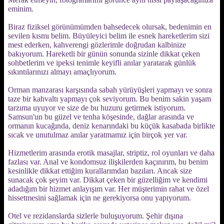
eminim.
Biraz fiziksel görünümümden bahsedecek olursak, bedenimin en
sevilen kısmı belim. Büyüleyici belim ile esnek hareketlerim sizi
mest ederken, kahverengi gözlerimle doğrudan kalbinize
bakıyorum. Hareketli bir günün sonunda sizinle dikkat çeken
sohbetlerim ve ipeksi tenimle keyifli anılar yaratarak günlük
sıkıntılarınızı almayı amaçlıyorum.
Orman manzarası karşısında sabah yürüyüşleri yapmayı ve sonra
taze bir kahvaltı yapmayı çok seviyorum. Bu benim sakin yaşam
tarzıma uyuyor ve size de bu huzuru getirmek istiyorum.
Samsun'un bu güzel ve tenha köşesinde, dağlar arasında ve
ormanın kucağında, deniz kenarındaki bu küçük kasabada birlikte
sıcak ve unutulmaz anılar yaratmamız için birçok yer var.
Hizmetlerim arasında erotik masajlar, striptiz, rol oyunları ve daha
fazlası var. Anal ve kondomsuz ilişkilerden kaçınırım, bu benim
kesinlikle dikkat ettiğim kurallarımdan bazıları. Ancak size
sunacak çok şeyim var. Dikkat çeken bir güzelliğim ve kendimi
adadığım bir hizmet anlayışım var. Her müşterimin rahat ve özel
hissetmesini sağlamak için ne gerekiyorsa onu yapıyorum.
Otel ve rezidanslarda sizlerle buluşuyorum. Şehir dışına