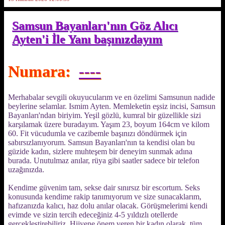
Samsun Bayanları'nın Göz Alıcı
Ayten'i İle Yanı başınızdayım
Numara:
----
Merhabalar sevgili okuyucularım ve en özelimi Samsunun nadide
beylerine selamlar. Ismim Ayten. Memleketin eşsiz incisi, Samsun
Bayanları'ndan biriyim. Yeşil gözlü, kumral bir güzellikle sizi
karşılamak üzere buradayım. Yaşım 23, boyum 164cm ve kilom
60. Fit vücudumla ve cazibemle başınızı döndürmek için
sabırsızlanıyorum. Samsun Bayanları'nın ta kendisi olan bu
güzide kadın, sizlere muhteşem bir deneyim sunmak adına
burada. Unutulmaz anılar, rüya gibi saatler sadece bir telefon
uzağınızda.
Kendime güvenim tam, sekse dair sınırsız bir escortum. Seks
konusunda kendime rakip tanımıyorum ve size sunacaklarım,
hafızanızda kalıcı, haz dolu anılar olacak. Görüşmelerimi kendi
evimde ve sizin tercih edeceğiniz 4-5 yıldızlı otellerde
gerçekleştirebiliriz. Hijyene önem veren bir kadın olarak, tüm