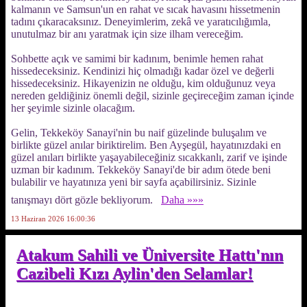
kalmanın ve Samsun'un en rahat ve sıcak havasını hissetmenin
tadını çıkaracaksınız. Deneyimlerim, zekâ ve yaratıcılığımla,
unutulmaz bir anı yaratmak için size ilham vereceğim.
Sohbette açık ve samimi bir kadınım, benimle hemen rahat
hissedeceksiniz. Kendinizi hiç olmadığı kadar özel ve değerli
hissedeceksiniz. Hikayenizin ne olduğu, kim olduğunuz veya
nereden geldiğiniz önemli değil, sizinle geçireceğim zaman içinde
her şeyimle sizinle olacağım.
Gelin, Tekkeköy Sanayi'nin bu naif güzelinde buluşalım ve
birlikte güzel anılar biriktirelim. Ben Ayşegül, hayatınızdaki en
güzel anıları birlikte yaşayabileceğiniz sıcakkanlı, zarif ve işinde
uzman bir kadınım. Tekkeköy Sanayi'de bir adım ötede beni
bulabilir ve hayatınıza yeni bir sayfa açabilirsiniz. Sizinle
tanışmayı dört gözle bekliyorum.
Daha »»»
13 Haziran 2026 16:00:36
Atakum Sahili ve Üniversite Hattı'nın
Cazibeli Kızı Aylin'den Selamlar!