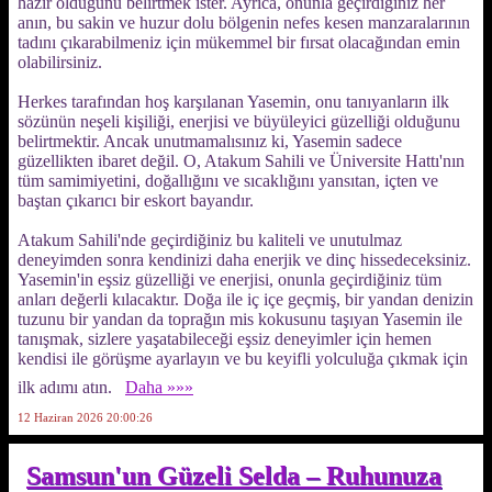
hazır olduğunu belirtmek ister. Ayrıca, onunla geçirdiğiniz her
anın, bu sakin ve huzur dolu bölgenin nefes kesen manzaralarının
tadını çıkarabilmeniz için mükemmel bir fırsat olacağından emin
olabilirsiniz.
Herkes tarafından hoş karşılanan Yasemin, onu tanıyanların ilk
sözünün neşeli kişiliği, enerjisi ve büyüleyici güzelliği olduğunu
belirtmektir. Ancak unutmamalısınız ki, Yasemin sadece
güzellikten ibaret değil. O, Atakum Sahili ve Üniversite Hattı'nın
tüm samimiyetini, doğallığını ve sıcaklığını yansıtan, içten ve
baştan çıkarıcı bir eskort bayandır.
Atakum Sahili'nde geçirdiğiniz bu kaliteli ve unutulmaz
deneyimden sonra kendinizi daha enerjik ve dinç hissedeceksiniz.
Yasemin'in eşsiz güzelliği ve enerjisi, onunla geçirdiğiniz tüm
anları değerli kılacaktır. Doğa ile iç içe geçmiş, bir yandan denizin
tuzunu bir yandan da toprağın mis kokusunu taşıyan Yasemin ile
tanışmak, sizlere yaşatabileceği eşsiz deneyimler için hemen
kendisi ile görüşme ayarlayın ve bu keyifli yolculuğa çıkmak için
ilk adımı atın.
Daha »»»
12 Haziran 2026 20:00:26
Samsun'un Güzeli Selda – Ruhunuza