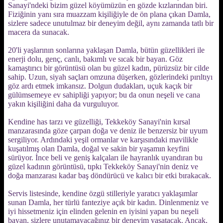
Sanayi'ndeki bizim güzel köyümüzün en gözde kızlarından biri.
Fiziğinin yanı sıra muazzam kişiliğiyle de ön plana çıkan Damla,
sizlere sadece unutulmaz bir deneyim değil, aynı zamanda tatlı bir
macera da sunacak.
20'li yaşlarının sonlarına yaklaşan Damla, bütün güzellikleri ile
enerji dolu, genç, canlı, bakımlı ve sıcak bir bayan. Göz
kamaştırıcı bir görüntüsü olan bu güzel kadın, pürüzsüz bir cilde
sahip. Uzun, siyah saçları omzuna düşerken, gözlerindeki pırıltıyı
göz ardı etmek imkansız. Dolgun dudakları, uçuk kaçık bir
gülümsemeye ev sahipliği yapıyor; bu da onun neşeli ve cana
yakın kişiliğini daha da vurguluyor.
Kendine has tarzı ve güzelliği, Tekkeköy Sanayi'nin kırsal
manzarasında göze çarpan doğa ve deniz ile benzersiz bir uyum
sergiliyor. Ardındaki yeşil ormanlar ve karşısındaki mavilikle
kuşatılmış olan Damla, doğal ve sakin bir yaşamın keyfini
sürüyor. İnce beli ve geniş kalçaları ile hayranlık uyandıran bu
güzel kadının görüntüsü, tıpkı Tekkeköy Sanayi'nin deniz ve
doğa manzarası kadar baş döndürücü ve kalıcı bir etki bırakacak.
Servis listesinde, kendine özgü stilleriyle yaratıcı yaklaşımlar
sunan Damla, her türlü fanteziye açık bir kadın. Dinlenmeniz ve
iyi hissetmeniz için elinden gelenin en iyisini yapan bu neşeli
bayan, sizlere unutamayacağınız bir deneyim yaşatacak. Ancak,