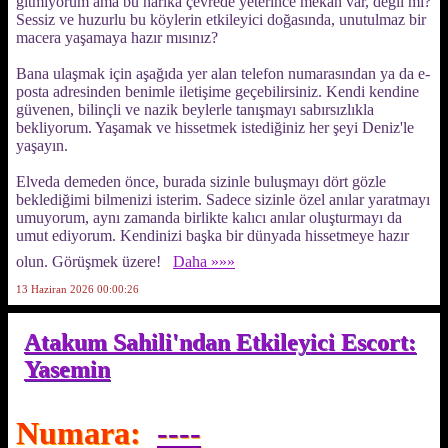
gitmiyorum ama bu harika çevrede yeterince mekan var, değil mi?
Sessiz ve huzurlu bu köylerin etkileyici doğasında, unutulmaz bir
macera yaşamaya hazır mısınız?
Bana ulaşmak için aşağıda yer alan telefon numarasından ya da e-
posta adresinden benimle iletişime geçebilirsiniz. Kendi kendine
güvenen, bilinçli ve nazik beylerle tanışmayı sabırsızlıkla
bekliyorum. Yaşamak ve hissetmek istediğiniz her şeyi Deniz'le
yaşayın.
Elveda demeden önce, burada sizinle buluşmayı dört gözle
beklediğimi bilmenizi isterim. Sadece sizinle özel anılar yaratmayı
umuyorum, aynı zamanda birlikte kalıcı anılar oluşturmayı da
umut ediyorum. Kendinizi başka bir dünyada hissetmeye hazır
olun. Görüşmek üzere!
Daha »»»
13 Haziran 2026 00:00:26
Atakum Sahili'ndan Etkileyici Escort:
Yasemin
Numara:
----