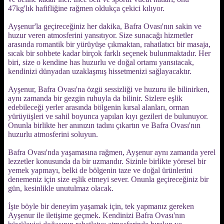
47kg'lık hafifliğine rağmen oldukça çekici kılıyor.
Ayşenur'la geçireceğiniz her dakika, Bafra Ovası'nın sakin ve
huzur veren atmosferini yansıtıyor. Size sunacağı hizmetler
arasında romantik bir yürüyüşe çıkmaktan, rahatlatıcı bir masaja,
sıcak bir sohbete kadar birçok farklı seçenek bulunmaktadır. Her
biri, size o kendine has huzurlu ve doğal ortamı yansıtacak,
kendinizi dünyadan uzaklaşmış hissetmenizi sağlayacaktır.
Ayşenur, Bafra Ovası'na özgü sessizliği ve huzuru ile bilinirken,
aynı zamanda bir gezgin ruhuyla da bilinir. Sizlere eşlik
edebileceği yerler arasında bölgenin kırsal alanları, orman
yürüyüşleri ve sahil boyunca yapılan kıyı gezileri de bulunuyor.
Onunla birlikte her anınızın tadını çıkartın ve Bafra Ovası'nın
huzurlu atmosferini soluyun.
Bafra Ovası'nda yaşamasına rağmen, Ayşenur aynı zamanda yerel
lezzetler konusunda da bir uzmandır. Sizinle birlikte yöresel bir
yemek yapmayı, belki de bölgenin taze ve doğal ürünlerini
denemeniz için size eşlik etmeyi sever. Onunla geçireceğiniz bir
gün, kesinlikle unutulmaz olacak.
İşte böyle bir deneyim yaşamak için, tek yapmanız gereken
Ayşenur ile iletişime geçmek. Kendinizi Bafra Ovası'nın