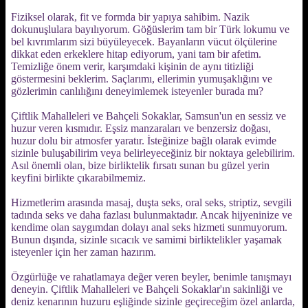
Fiziksel olarak, fit ve formda bir yapıya sahibim. Nazik
dokunuşlulara bayılıyorum. Göğüslerim tam bir Türk lokumu ve
bel kıvrımlarım sizi büyüleyecek. Bayanların vücut ölçülerine
dikkat eden erkeklere hitap ediyorum, yani tam bir afetim.
Temizliğe önem verir, karşımdaki kişinin de aynı titizliği
göstermesini beklerim. Saçlarımı, ellerimin yumuşaklığını ve
gözlerimin canlılığını deneyimlemek isteyenler burada mı?
Çiftlik Mahalleleri ve Bahçeli Sokaklar, Samsun'un en sessiz ve
huzur veren kısmıdır. Eşsiz manzaraları ve benzersiz doğası,
huzur dolu bir atmosfer yaratır. İsteğinize bağlı olarak evimde
sizinle buluşabilirim veya belirleyeceğiniz bir noktaya gelebilirim.
Asıl önemli olan, bize birliktelik fırsatı sunan bu güzel yerin
keyfini birlikte çıkarabilmemiz.
Hizmetlerim arasında masaj, duşta seks, oral seks, striptiz, sevgili
tadında seks ve daha fazlası bulunmaktadır. Ancak hijyeninize ve
kendime olan saygımdan dolayı anal seks hizmeti sunmuyorum.
Bunun dışında, sizinle sıcacık ve samimi birliktelikler yaşamak
isteyenler için her zaman hazırım.
Özgürlüğe ve rahatlamaya değer veren beyler, benimle tanışmayı
deneyin. Çiftlik Mahalleleri ve Bahçeli Sokaklar'ın sakinliği ve
deniz kenarının huzuru eşliğinde sizinle geçireceğim özel anlarda,