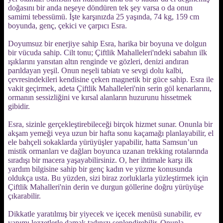
doğasını bir anda neşeye döndüren tek şey varsa o da onun
samimi tebessümü. İşte karşınızda 25 yaşında, 74 kg, 159 cm
boyunda, genç, çekici ve çarpıcı Esra.
Doyumsuz bir enerjiye sahip Esra, harika bir boyuna ve dolgun
bir vücuda sahip. Cilt tonu; Çiftlik Mahalleleri'ndeki sabahın ilk
ışıklarını yansıtan altın renginde ve gözleri, denizi andıran
parıldayan yeşil. Onun neşeli tabiatı ve sevgi dolu kalbi,
çevresindekileri kendisine çeken magnetik bir güce sahip. Esra ile
vakit geçirmek, adeta Çiftlik Mahalleleri'nin serin göl kenarlarını,
ormanın sessizliğini ve kırsal alanların huzurunu hissetmek
gibidir.
Esra, sizinle gerçekleştirebileceği birçok hizmet sunar. Onunla bir
akşam yemeği veya uzun bir hafta sonu kaçamağı planlayabilir, el
ele bahçeli sokaklarda yürüyüşler yapabilir, hatta Samsun’un
mistik ormanları ve dağları boyunca uzanan trekking rotalarında
sıradışı bir macera yaşayabilirsiniz. O, her ihtimale karşı ilk
yardım bilgisine sahip bir genç kadın ve yüzme konusunda
oldukça usta. Bu yüzden, sizi biraz zorluklarla yüzleştirmek için
Çiftlik Mahalleri'nin derin ve durgun göllerine doğru yürüyüşe
çıkarabilir.
Dikkatle yaratılmış bir yiyecek ve içecek menüsü sunabilir, ev
yapımı lezzetlerle damak tadınızı şenlendirebilir. Onunla