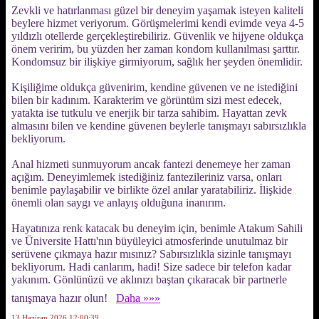
Zevkli ve hatırlanması güzel bir deneyim yaşamak isteyen kaliteli
beylere hizmet veriyorum. Görüşmelerimi kendi evimde veya 4-5
yıldızlı otellerde gerçekleştirebiliriz. Güvenlik ve hijyene oldukça
önem veririm, bu yüzden her zaman kondom kullanılması şarttır.
Kondomsuz bir ilişkiye girmiyorum, sağlık her şeyden önemlidir.
Kişiliğime oldukça güvenirim, kendine güvenen ve ne istediğini
bilen bir kadınım. Karakterim ve görüntüm sizi mest edecek,
yatakta ise tutkulu ve enerjik bir tarza sahibim. Hayattan zevk
almasını bilen ve kendine güvenen beylerle tanışmayı sabırsızlıkla
bekliyorum.
Anal hizmeti sunmuyorum ancak fantezi denemeye her zaman
açığım. Deneyimlemek istediğiniz fantezileriniz varsa, onları
benimle paylaşabilir ve birlikte özel anılar yaratabiliriz. İlişkide
önemli olan saygı ve anlayış olduğuna inanırım.
Hayatınıza renk katacak bu deneyim için, benimle Atakum Sahili
ve Üniversite Hattı'nın büyüleyici atmosferinde unutulmaz bir
serüvene çıkmaya hazır mısınız? Sabırsızlıkla sizinle tanışmayı
bekliyorum. Hadi canlarım, hadi! Size sadece bir telefon kadar
yakınım. Gönlünüzü ve aklınızı baştan çıkaracak bir partnerle
tanışmaya hazır olun!
Daha »»»
13 Haziran 2026 12:00:39