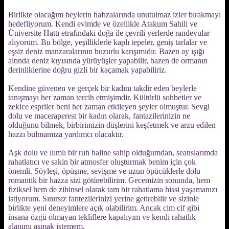
Birlikte olacağım beylerin hafızalarında unutulmaz izler bırakmayı
hedefliyorum. Kendi evimde ve özellikle Atakum Sahili ve
Üniversite Hattı etrafındaki doğa ile çevrili yerlerde randevular
alıyorum. Bu bölge, yeşilliklerle kaplı tepeler, geniş tarlalar ve
eşsiz deniz manzaralarının huzurlu karışımıdır. Bazen ay ışığı
altında deniz kıyısında yürüyüşler yapabilir, bazen de ormanın
derinliklerine doğru gizli bir kaçamak yapabiliriz.
Kendine güvenen ve gerçek bir kadını takdir eden beylerle
tanışmayı her zaman tercih etmişimdir. Kültürlü sohbetler ve
zekice espriler beni her zaman etkileyen şeyler olmuştur. Sevgi
dolu ve maceraperest bir kadın olarak, fantazilerinizin ne
olduğunu bilmek, birbirimizin düşlerini keşfetmek ve arzu edilen
hazzı bulmamıza yardımcı olacaktır.
Aşk dolu ve ılımlı bir ruh haline sahip olduğumdan, seanslarımda
rahatlatıcı ve sakin bir atmosfer oluşturmak benim için çok
önemli. Söyleşi, öpüşme, sevişme ve uzun öpücüklerle dolu
romantik bir hazza sizi götürebilirim. Gecemizin sonunda, hem
fiziksel hem de zihinsel olarak tam bir rahatlama hissi yaşamanızı
istiyorum. Sınırsız fantezilerinizi yerine getirebilir ve sizinle
birlikte yeni deneyimlere açık olabilirim. Ancak cim cif gibi
insana özgü olmayan tekliflere kapalıyım ve kendi rahatlık
alanımı aşmak istemem.