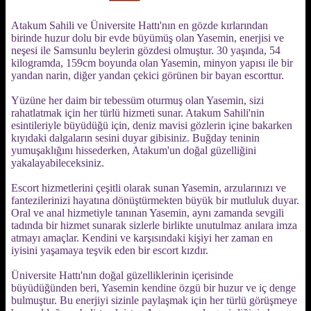
Atakum Sahili ve Üniversite Hattı'nın en gözde kırlarından
birinde huzur dolu bir evde büyümüş olan Yasemin, enerjisi ve
neşesi ile Samsunlu beylerin gözdesi olmuştur. 30 yaşında, 54
kilogramda, 159cm boyunda olan Yasemin, minyon yapısı ile bir
yandan narin, diğer yandan çekici görünen bir bayan escorttur.
Yüzüne her daim bir tebessüm oturmuş olan Yasemin, sizi
rahatlatmak için her türlü hizmeti sunar. Atakum Sahili'nin
esintileriyle büyüdüğü için, deniz mavisi gözlerin içine bakarken
kıyıdaki dalgaların sesini duyar gibisiniz. Buğday teninin
yumuşaklığını hissederken, Atakum'un doğal güzelliğini
yakalayabileceksiniz.
Escort hizmetlerini çeşitli olarak sunan Yasemin, arzularınızı ve
fantezilerinizi hayatına dönüştürmekten büyük bir mutluluk duyar.
Oral ve anal hizmetiyle tanınan Yasemin, aynı zamanda sevgili
tadında bir hizmet sunarak sizlerle birlikte unutulmaz anılara imza
atmayı amaçlar. Kendini ve karşısındaki kişiyi her zaman en
iyisini yaşamaya teşvik eden bir escort kızdır.
Üniversite Hattı'nın doğal güzelliklerinin içerisinde
büyüdüğünden beri, Yasemin kendine özgü bir huzur ve iç denge
bulmuştur. Bu enerjiyi sizinle paylaşmak için her türlü görüşmeye