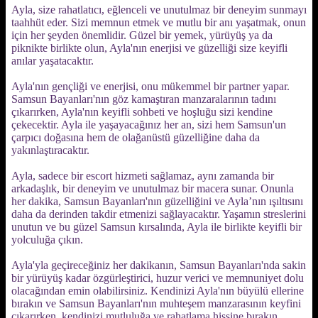
Ayla, size rahatlatıcı, eğlenceli ve unutulmaz bir deneyim sunmayı
taahhüt eder. Sizi memnun etmek ve mutlu bir anı yaşatmak, onun
için her şeyden önemlidir. Güzel bir yemek, yürüyüş ya da
piknikte birlikte olun, Ayla'nın enerjisi ve güzelliği size keyifli
anılar yaşatacaktır.
Ayla'nın gençliği ve enerjisi, onu mükemmel bir partner yapar.
Samsun Bayanları'nın göz kamaştıran manzaralarının tadını
çıkarırken, Ayla'nın keyifli sohbeti ve hoşluğu sizi kendine
çekecektir. Ayla ile yaşayacağınız her an, sizi hem Samsun'un
çarpıcı doğasına hem de olağanüstü güzelliğine daha da
yakınlaştıracaktır.
Ayla, sadece bir escort hizmeti sağlamaz, aynı zamanda bir
arkadaşlık, bir deneyim ve unutulmaz bir macera sunar. Onunla
her dakika, Samsun Bayanları'nın güzelliğini ve Ayla’nın ışıltısını
daha da derinden takdir etmenizi sağlayacaktır. Yaşamın streslerini
unutun ve bu güzel Samsun kırsalında, Ayla ile birlikte keyifli bir
yolculuğa çıkın.
Ayla'yla geçireceğiniz her dakikanın, Samsun Bayanları'nda sakin
bir yürüyüş kadar özgürleştirici, huzur verici ve memnuniyet dolu
olacağından emin olabilirsiniz. Kendinizi Ayla'nın büyülü ellerine
bırakın ve Samsun Bayanları'nın muhteşem manzarasının keyfini
çıkarırken, kendinizi mutluluğa ve rahatlama hissine bırakın.