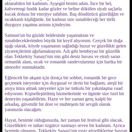
aktarabilen bir kadınım. Ayşegül benim adım. İnce bir bel,
kahverengi fındık kadar gözler ve beline dökülen siyah saçlarla
kucak dolusu bir enerjiye sahibim. Baş döndürücü güzelliğim ve
sıcakkanlı kişiliğimle, bir kadının size sunabileceği her türlü
duyguyu yaşatma arzusu içindeyim.
Samsun'un bu güzide beldesinde yaşamaktan ve
sunabileceklerimden büyük bir keyif alıyorum. Gerçek bir doğa
aşığı olarak, köyde yaşamanın sağladığı huzur ve güzellikle gelen
ziyaretçilerimi ağırlamaktayım. Adı gibi bembeyaz bir güzellik
olan Tekkeköy Sanayi'nin mis gibi deniz havası ve etrafı saran
ormanlık alanı, sıcak ve romantik randevularımız için harika bir
atmosfer sunmaktadır.
Eğlenceli bir akşam için dostça bir sohbet, romantik bir gece
geçirmek isteyenler için duygusal ve derin bir bağlantı, ateşli bir
anıya imza atmak isteyenler için ise tutkulu bir yakınlaşma vaad
ediyorum. Kişiselleştirilmiş hizmetlerimle ve ilgimle size özel bir
deneyim yaşatabilirim. Hazır ve her zaman genç kalpli bir
arkadaş, güvenilir bir dost ve muhteşem bir sevgili olarak
yanınızda olacağım.
Hayat, benimle olduğunuzda, her zaman bir festival gibi olacak.
Güzellikleri ve tatları özgürce sunmayı seven bir kadınım. Ayrıca
benimle olmanın, Tekkeköy Sanayi'nin eşsiz güzelliklerine hayran