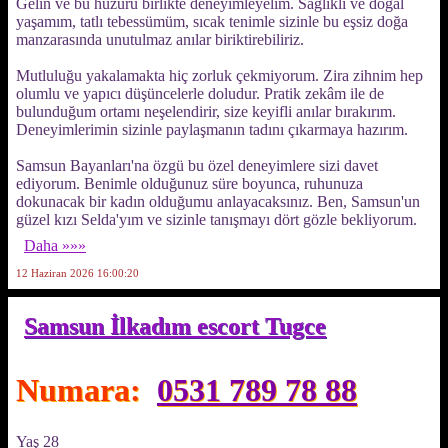
Gelin ve bu huzuru birlikte deneyimleyelim. Sağlıklı ve doğal
yaşamım, tatlı tebessümüm, sıcak tenimle sizinle bu eşsiz doğa
manzarasında unutulmaz anılar biriktirebiliriz.
Mutluluğu yakalamakta hiç zorluk çekmiyorum. Zira zihnim hep
olumlu ve yapıcı düşüncelerle doludur. Pratik zekâm ile de
bulunduğum ortamı neşelendirir, size keyifli anılar bırakırım.
Deneyimlerimin sizinle paylaşmanın tadını çıkarmaya hazırım.
Samsun Bayanları'na özgü bu özel deneyimlere sizi davet
ediyorum. Benimle olduğunuz süre boyunca, ruhunuza
dokunacak bir kadın olduğumu anlayacaksınız. Ben, Samsun'un
güzel kızı Selda'yım ve sizinle tanışmayı dört gözle bekliyorum.
Daha »»»
12 Haziran 2026 16:00:20
Samsun İlkadım escort Tugce
Numara:
0531 789 78 88
Yaş 28