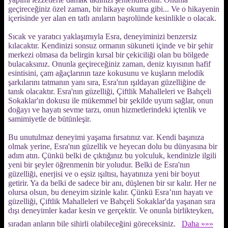
geçireceğiniz özel zaman, bir hikaye okuma gibi... Ve o hikayenin
içerisinde yer alan en tatlı anıların başrolünde kesinlikle o olacak.
Sıcak ve yaratıcı yaklaşımıyla Esra, deneyiminizi benzersiz
kılacaktır. Kendinizi sonsuz ormanın sükuneti içinde ve bir şehir
merkezi olmasa da belirgin kırsal bir çekiciliği olan bu bölgede
bulacaksınız. Onunla geçireceğiniz zaman, deniz kıyısının hafif
esintisini, çam ağaçlarının taze kokusunu ve kuşların melodik
şarkılarını tatmanın yanı sıra, Esra'nın ışıldayan güzelliğine de
tanık olacaktır. Esra'nın güzelliği, Çiftlik Mahalleleri ve Bahçeli
Sokaklar'ın dokusu ile mükemmel bir şekilde uyum sağlar, onun
doğayı ve hayatı sevme tarzı, onun hizmetlerindeki içtenlik ve
samimiyetle de bütünleşir.
Bu unutulmaz deneyimi yaşama fırsatınız var. Kendi başınıza
olmak yerine, Esra'nın güzellik ve heyecan dolu bu dünyasına bir
adım atın. Çünkü belki de çıktığınız bu yolculuk, kendinizle ilgili
yeni bir şeyler öğrenmenin bir yoludur. Belki de Esra'nın
güzelliği, enerjisi ve o eşsiz ışıltısı, hayatınıza yeni bir boyut
getirir. Ya da belki de sadece bir anı, düşlenen bir sır kalır. Her ne
olursa olsun, bu deneyim sizinle kalır. Çünkü Esra’nın hayatı ve
güzelliği, Çiftlik Mahalleleri ve Bahçeli Sokaklar'da yaşanan sıra
dışı deneyimler kadar kesin ve gerçektir. Ve onunla birlikteyken,
sıradan anların bile sihirli olabileceğini göreceksiniz.
Daha »»»