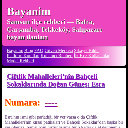
Bayanim
Samsun ilçe rehberi — Bafra,
Çarşamba, Tekkeköy, Salıpazarı
bayan ilanları
Bayanim
Blog
FAQ
Güven Merkezi
Şikayet Bildir
Platform Kuralları
Kullanıcı Rehberi
İlk Kez Kullananlar
Model Rehberi
Çiftlik Mahalleleri'nin Bahçeli
Sokaklarında Doğan Güneş: Esra
Numara:
----
Esra'nın ismi gibi parladığı bir yer varsa o da Çiftlik
Mahalleleri'nin kırsal patikaları ve Bahçeli Sokaklar’dan başka bir
yer olamaz. Samsun'un hüzünlü ama bir o kadar da el değmemiş