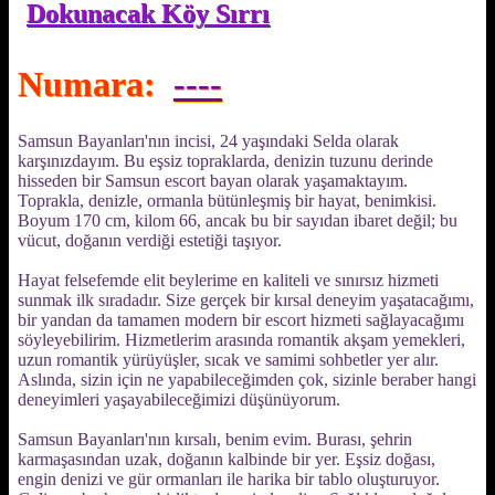
Dokunacak Köy Sırrı
Numara:
----
Samsun Bayanları'nın incisi, 24 yaşındaki Selda olarak
karşınızdayım. Bu eşsiz topraklarda, denizin tuzunu derinde
hisseden bir Samsun escort bayan olarak yaşamaktayım.
Toprakla, denizle, ormanla bütünleşmiş bir hayat, benimkisi.
Boyum 170 cm, kilom 66, ancak bu bir sayıdan ibaret değil; bu
vücut, doğanın verdiği estetiği taşıyor.
Hayat felsefemde elit beylerime en kaliteli ve sınırsız hizmeti
sunmak ilk sıradadır. Size gerçek bir kırsal deneyim yaşatacağımı,
bir yandan da tamamen modern bir escort hizmeti sağlayacağımı
söyleyebilirim. Hizmetlerim arasında romantik akşam yemekleri,
uzun romantik yürüyüşler, sıcak ve samimi sohbetler yer alır.
Aslında, sizin için ne yapabileceğimden çok, sizinle beraber hangi
deneyimleri yaşayabileceğimizi düşünüyorum.
Samsun Bayanları'nın kırsalı, benim evim. Burası, şehrin
karmaşasından uzak, doğanın kalbinde bir yer. Eşsiz doğası,
engin denizi ve gür ormanları ile harika bir tablo oluşturuyor.