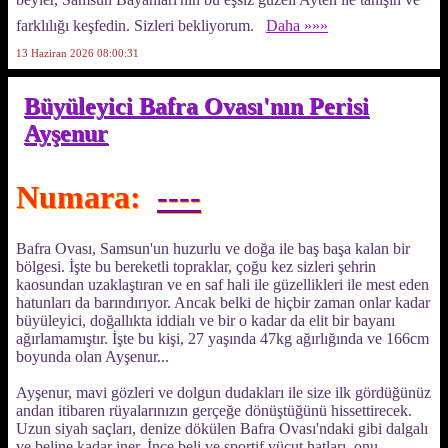
farklılığı keşfedin. Sizleri bekliyorum.
Daha »»»
13 Haziran 2026 08:00:31
Büyüleyici Bafra Ovası'nın Perisi
Ayşenur
Numara:
----
Bafra Ovası, Samsun'un huzurlu ve doğa ile baş başa kalan bir
bölgesi. İşte bu bereketli topraklar, çoğu kez sizleri şehrin
kaosundan uzaklaştıran ve en saf hali ile güzellikleri ile mest eden
hatunları da barındırıyor. Ancak belki de hiçbir zaman onlar kadar
büyüleyici, doğallıkta iddialı ve bir o kadar da elit bir bayanı
ağırlamamıştır. İşte bu kişi, 27 yaşında 47kg ağırlığında ve 166cm
boyunda olan Ayşenur...
Ayşenur, mavi gözleri ve dolgun dudakları ile size ilk gördüğünüz
andan itibaren rüyalarınızın gerçeğe dönüştüğünü hissettirecek.
Uzun siyah saçları, denize dökülen Bafra Ovası'ndaki gibi dalgalı
ve beline kadar iner. İnce beli ve sportif vücut hatları, onu