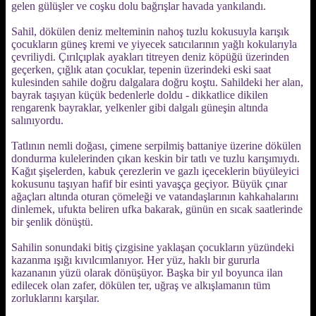
gelen gülüşler ve coşku dolu bağrışlar havada yankılandı.
Sahil, dökülen deniz melteminin nahoş tuzlu kokusuyla karışık
çocukların güneş kremi ve yiyecek satıcılarının yağlı kokularıyla
çevriliydi. Çırılçıplak ayakları titreyen deniz köpüğü üzerinden
geçerken, çığlık atan çocuklar, tepenin üzerindeki eski saat
kulesinden sahile doğru dalgalara doğru koştu. Sahildeki her alan,
bayrak taşıyan küçük bedenlerle doldu - dikkatlice dikilen
rengarenk bayraklar, yelkenler gibi dalgalı güneşin altında
salınıyordu.
Tatlının nemli doğası, çimene serpilmiş battaniye üzerine dökülen
dondurma kulelerinden çıkan keskin bir tatlı ve tuzlu karışımıydı.
Kağıt şişelerden, kabuk çerezlerin ve gazlı içeceklerin büyüleyici
kokusunu taşıyan hafif bir esinti yavaşça geçiyor. Büyük çınar
ağaçları altında oturan çömeleği ve vatandaşlarının kahkahalarını
dinlemek, ufukta beliren ufka bakarak, günün en sıcak saatlerinde
bir şenlik dönüştü.
Sahilin sonundaki bitiş çizgisine yaklaşan çocukların yüzündeki
kazanma ışığı kıvılcımlanıyor. Her yüz, haklı bir gururla
kazananın yüzü olarak dönüşüyor. Başka bir yıl boyunca ilan
edilecek olan zafer, dökülen ter, uğraş ve alkışlamanın tüm
zorluklarını karşılar.