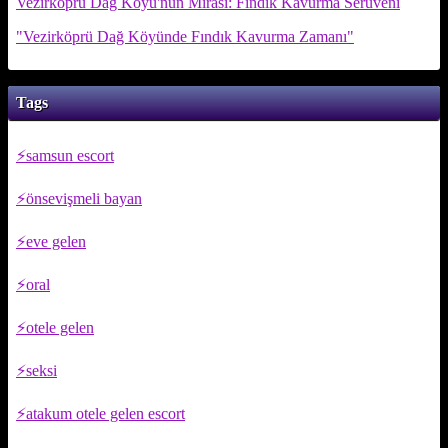
Vezirköprü Dağ Köyü'nün Mirası: Fındık Kavurma Serüveni
"Vezirköprü Dağ Köyünde Fındık Kavurma Zamanı"
Tags
samsun escort
önsevişmeli bayan
eve gelen
oral
otele gelen
seksi
atakum otele gelen escort