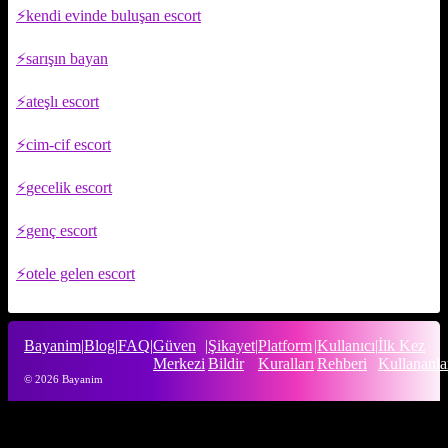
kendi evinde buluşan escort
sarışın bayan
ateşlı escort
cim-cif escort
gecelik escort
genç escort
otele gelen escort
Bayanim
|
Blog
|
FAQ
|
Güven
|
Şikayet
|
Platform
|
Kullanıcı
|
İlk Kez
Merkezi
Bildir
Kuralları
Rehberi
Kullananla
© 2026 Bayanim