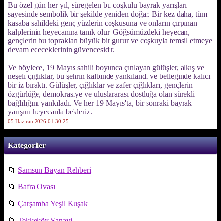
Bu özel gün her yıl, süregelen bu coşkulu bayrak yarışları
sayesinde sembolik bir şekilde yeniden doğar. Bir kez daha, tüm
kasaba sahildeki genç yüzlerin coşkusuna ve onların çırpınan
kalplerinin heyecanına tanık olur. Göğsümüzdeki heyecan,
gençlerin bu toprakları büyük bir gurur ve coşkuyla temsil etmeye
devam edeceklerinin güvencesidir.
Ve böylece, 19 Mayıs sahili boyunca çınlayan gülüşler, alkış ve
neşeli çığlıklar, bu şehrin kalbinde yankılandı ve belleğinde kalıcı
bir iz bıraktı. Gülüşler, çığlıklar ve zafer çığlıkları, gençlerin
özgürlüğe, demokrasiye ve uluslararası dostluğa olan sürekli
bağlılığını yankıladı. Ve her 19 Mayıs'ta, bir sonraki bayrak
yarışını heyecanla bekleriz.
05 Haziran 2026 01:30:25
Kategoriler
📁
Samsun Bayan Rehberi
📁
Bafra Ovası
📁
Çarşamba Yeşil Kuşak
📁
Tekkeköy Sanayi