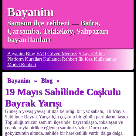
Bayanim
Samsun ilçe rehberi — Bafra,
Çarşamba, Tekkeköy, Salıpazarı
bayan ilanları
Bayanim
Blog
FAQ
Güven Merkezi
Şikayet Bildir
Platform Kuralları
Kullanıcı Rehberi
İlk Kez Kullananlar
Model Rehberi
Bayanim
»
Blog
»
19 Mayıs Sahilinde Coşkulu
Bayrak Yarışı
Güneşin yavaş yavaş ufukta belirdiği bir yaz sabahı, '19 Mayıs
Sahilinde Bayrak Yarışı' için çoşkulu bir günün parıltılarını taşıdı.
Topluluğumuzun samimi ilçesinde, bayramlaşan, tokalaşan ve
çocuklarıyla birlikte eğlenen samimi yüzler. Duru mavi
gökyüzünün altında, sahilde bir hareketlilik vardı, dalga dalga