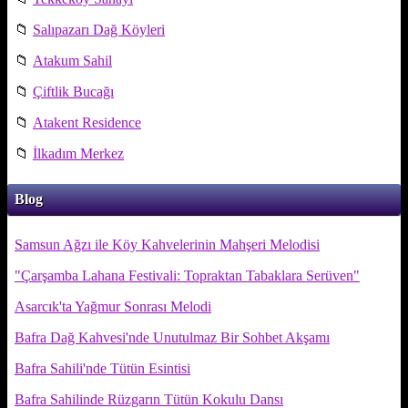
📁
Salıpazarı Dağ Köyleri
📁
Atakum Sahil
📁
Çiftlik Bucağı
📁
Atakent Residence
📁
İlkadım Merkez
Blog
Samsun Ağzı ile Köy Kahvelerinin Mahşeri Melodisi
"Çarşamba Lahana Festivali: Topraktan Tabaklara Serüven"
Asarcık'ta Yağmur Sonrası Melodi
Bafra Dağ Kahvesi'nde Unutulmaz Bir Sohbet Akşamı
Bafra Sahili'nde Tütün Esintisi
Bafra Sahilinde Rüzgarın Tütün Kokulu Dansı